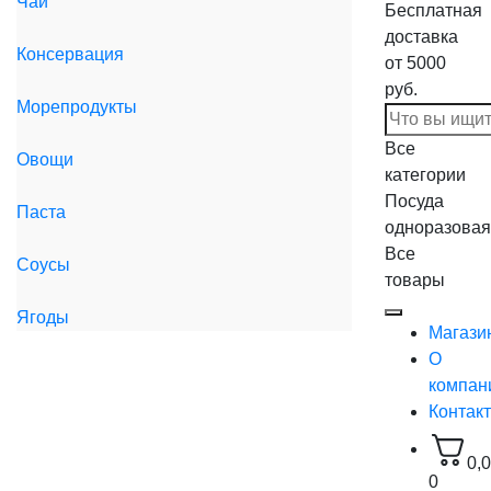
Чай
Бесплатная
доставка
Консервация
от 5000
руб.
Морепродукты
Все
Овощи
категории
Посуда
Паста
одноразовая
Все
Соусы
товары
Ягоды
Магази
О
компан
Контак
0,
0