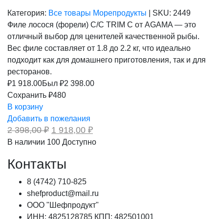
Категория:
Все товары
Морепродукты
|
SKU:
2449
Филе лосося (форели) С/С TRIM С от AGAMA — это
отличный выбор для ценителей качественной рыбы.
Вес филе составляет от 1.8 до 2.2 кг, что идеально
подходит как для домашнего приготовления, так и для
ресторанов.
₽
1 918.00
Был ₽
2 398.00
Сохранить ₽480
В корзину
Добавить в пожелания
Первоначальная
Текущая
2 398,00
₽
1 918,00
₽
цена
цена:
В наличии
100
Доступно
составляла
1
2
918,00 ₽.
Контакты
398,00 ₽.
8 (4742) 710-825
shefproduct@mail.ru
ООО "Шефпродукт"
ИНН: 4825128785 КПП: 482501001