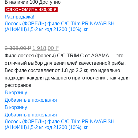
В наличии
100
Доступно
составляла
275,00 ₽.
СЭКОНОМИТЬ 480,00 ₽
344,00 ₽.
Распродажа!
Лосось (ФОРЕЛЬ) филе С/С Trim PR NAVAFISH
(АНФИШ)1,5-2 кг код 21200 (10%), кг
Первоначальная
Текущая
2 398,00
₽
1 918,00
₽
цена
цена:
Филе лосося (форели) С/С TRIM С от AGAMA — это
составляла
1
отличный выбор для ценителей качественной рыбы.
2
918,00 ₽.
398,00 ₽.
Вес филе составляет от 1.8 до 2.2 кг, что идеально
подходит как для домашнего приготовления, так и для
ресторанов.
В корзину
Добавить в пожелания
В корзину
Добавить в пожелания
Лосось (ФОРЕЛЬ) филе С/С Trim PR NAVAFISH
(АНФИШ)1,5-2 кг код 21200 (10%), кг