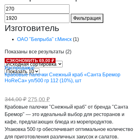
Фильтрация
Изготовитель
ОАО "Белрыба" г.Минск
(1)
Показаны все результаты (2)
СЭКОНОМИТЬ 69,00 ₽
Распродажа!
Крабовые палочки Снежный краб «Санта Бремор
HoReCa» уп/500 гр 112 (10%), шт
Первоначальная
Текущая
344,00
₽
275,00
₽
цена
цена:
Крабовые палочки "Снежный краб" от бренда "Санта
составляла
275,00 ₽.
Бремор" — это идеальный выбор для ресторанов и
344,00 ₽.
кафе, предлагающих блюда из морепродуктов.
Упаковка 500 гр обеспечивает оптимальное количество
для приготовления различных закусок и салатов.