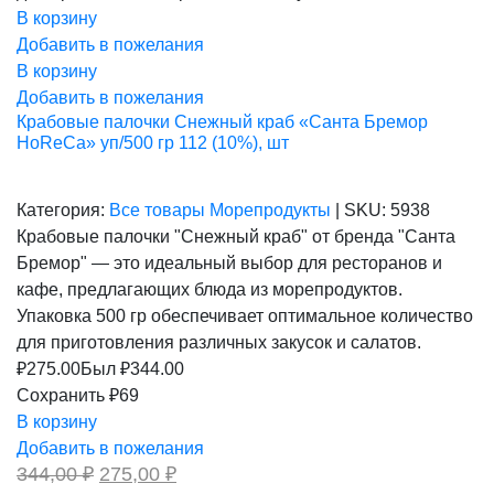
В корзину
Добавить в пожелания
В корзину
Добавить в пожелания
Крабовые палочки Снежный краб «Санта Бремор
HoReCa» уп/500 гр 112 (10%), шт
Категория:
Все товары
Морепродукты
|
SKU:
5938
Крабовые палочки "Снежный краб" от бренда "Санта
Бремор" — это идеальный выбор для ресторанов и
кафе, предлагающих блюда из морепродуктов.
Упаковка 500 гр обеспечивает оптимальное количество
для приготовления различных закусок и салатов.
₽
275.00
Был ₽
344.00
Сохранить ₽69
В корзину
Добавить в пожелания
Первоначальная
Текущая
344,00
₽
275,00
₽
цена
цена: