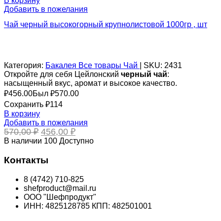
В корзину
Добавить в пожелания
Чай черный высокогорный крупнолистовой 1000гр , шт
Категория:
Бакалея
Все товары
Чай
|
SKU:
2431
Откройте для себя Цейлонский
черный
чай
:
насыщенный вкус, аромат и высокое качество.
₽
456.00
Был ₽
570.00
Сохранить ₽114
В корзину
Добавить в пожелания
Первоначальная
Текущая
570,00
₽
456,00
₽
цена
цена:
В наличии
100
Доступно
составляла
456,00 ₽.
570,00 ₽.
Контакты
8 (4742) 710-825
shefproduct@mail.ru
ООО "Шефпродукт"
ИНН: 4825128785 КПП: 482501001