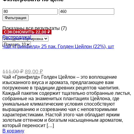
Фильтрация
Показаны все результаты (7)
СЭКОНОМИТЬ 22,00 ₽
Распродажа!
Чай «Гринфилд» 25 пак. Голден Цейлон (22%), шт
Первоначальная
Текущая
111,00
₽
89,00
₽
цена
цена:
Чай «Гринфилд» Голден Цейлон – это воплощение
составляла
89,00 ₽.
изысканного вкуса и аромата, предлагающее вам
111,00 ₽.
погружение в традиции древних рецептов чаепития.
Каждый пакетик содержит тщательно отобранные листья,
собранные на знаменитых плантациях Цейлона, где
уникальные климатические условия способствуют
выращиванию и созреванию чая с неповторимыми
характеристиками. Настой этого чая обладает ярким
золотым оттенком и богатым насыщенным ароматом,
который переносит […]
В корзину