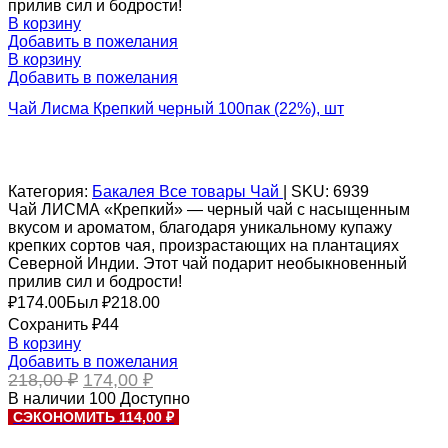
прилив сил и бодрости!
В корзину
Добавить в пожелания
В корзину
Добавить в пожелания
Чай Лисма Крепкий черный 100пак (22%), шт
Категория:
Бакалея
Все товары
Чай
|
SKU:
6939
Чай ЛИСМА «Крепкий» — черный чай с насыщенным
вкусом и ароматом, благодаря уникальному купажу
крепких сортов чая, произрастающих на плантациях
Северной Индии. Этот чай подарит необыкновенный
прилив сил и бодрости!
₽
174.00
Был ₽
218.00
Сохранить ₽44
В корзину
Добавить в пожелания
Первоначальная
Текущая
218,00
₽
174,00
₽
цена
цена:
В наличии
100
Доступно
составляла
174,00 ₽.
СЭКОНОМИТЬ 114,00 ₽
218,00 ₽.