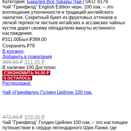
Категория:
Бакалея
Все товары
Чай
|
SKU:
6179
Чай "Гринфилд" English Edition черн. 100 пак. – это
воплощение утонченности и традиций английского
чаепития. Секретный букет из фруктовых оттенков и
легкой терпкости листьев китайских и ассамских чайных
кустов дарит своему обладателю минуты истинного
наслаждения.
₽
311.00
Был ₽
389.00
Сохранить ₽78
В корзину
Добавить в пожелания
Первоначальная
Текущая
389,00
₽
311,00
₽
цена
цена:
В наличии
100
Доступно
составляла
311,00 ₽.
СЭКОНОМИТЬ 94,00 ₽
389,00 ₽.
0 ОСТАЛОСЬ
Распродажа!
Чай «Гринфилд» Голден Цейлон 100 пак.
Первоначальная
Текущая
472,00
₽
378,00
₽
цена
цена:
Чай "Гринфилд" Голден Цейлон 100 пак. – это настоящее
составляла
378,00 ₽.
путешествие в сердце легендарного Шри-Ланки, где