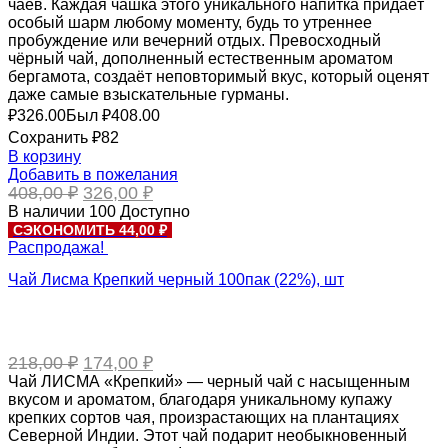
чаёв. Каждая чашка этого уникального напитка придаёт
особый шарм любому моменту, будь то утреннее
пробуждение или вечерний отдых. Превосходный
чёрный чай, дополненный естественным ароматом
бергамота, создаёт неповторимый вкус, который оценят
даже самые взыскательные гурманы.
₽
326.00
Был ₽
408.00
Сохранить ₽82
В корзину
Добавить в пожелания
Первоначальная
Текущая
408,00
₽
326,00
₽
цена
цена:
В наличии
100
Доступно
составляла
326,00 ₽.
СЭКОНОМИТЬ 44,00 ₽
408,00 ₽.
Распродажа!
Чай Лисма Крепкий черный 100пак (22%), шт
Первоначальная
Текущая
218,00
₽
174,00
₽
цена
цена:
Чай ЛИСМА «Крепкий» — черный чай с насыщенным
составляла
174,00 ₽.
вкусом и ароматом, благодаря уникальному купажу
218,00 ₽.
крепких сортов чая, произрастающих на плантациях
Северной Индии. Этот чай подарит необыкновенный