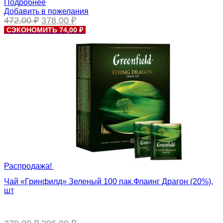
Подробнее
Добавить в пожелания
Первоначальная
Текущая
472,00
₽
378,00
₽
цена
цена:
СЭКОНОМИТЬ 74,00 ₽
составляла
378,00 ₽.
472,00 ₽.
Распродажа!
Чай «Гринфилд» Зеленый 100 пак.Флаинг Драгон (20%),
шт
Первоначальная
Текущая