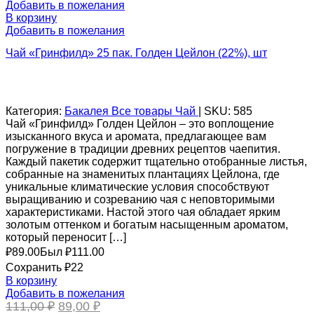
Добавить в пожелания
В корзину
Добавить в пожелания
Чай «Гринфилд» 25 пак. Голден Цейлон (22%), шт
Категория:
Бакалея
Все товары
Чай
|
SKU:
585
Чай «Гринфилд» Голден Цейлон – это воплощение
изысканного вкуса и аромата, предлагающее вам
погружение в традиции древних рецептов чаепития.
Каждый пакетик содержит тщательно отобранные листья,
собранные на знаменитых плантациях Цейлона, где
уникальные климатические условия способствуют
выращиванию и созреванию чая с неповторимыми
характеристиками. Настой этого чая обладает ярким
золотым оттенком и богатым насыщенным ароматом,
который переносит […]
₽
89.00
Был ₽
111.00
Сохранить ₽22
В корзину
Добавить в пожелания
Первоначальная
Текущая
111,00
₽
89,00
₽