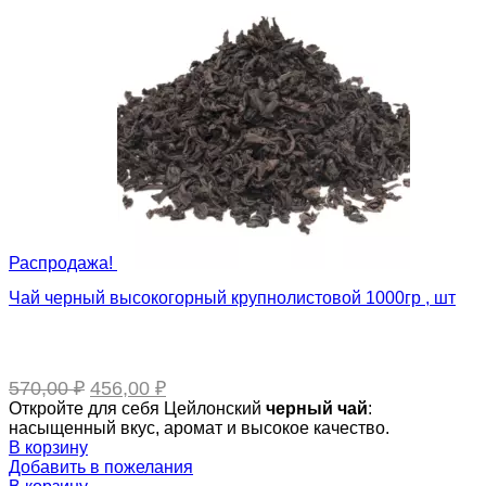
Распродажа!
Чай черный высокогорный крупнолистовой 1000гр , шт
Первоначальная
Текущая
570,00
₽
456,00
₽
цена
цена:
Откройте для себя Цейлонский
черный
чай
:
составляла
456,00 ₽.
насыщенный вкус, аромат и высокое качество.
570,00 ₽.
В корзину
Добавить в пожелания