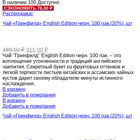
цена
цена:
В наличии
100
Доступно
составляла
89,00 ₽.
СЭКОНОМИТЬ 78,00 ₽
111,00 ₽.
Распродажа!
Чай «Гринфилд» English Edition черн. 100 пак.(20%), шт
Первоначальная
Текущая
389,00
₽
311,00
₽
цена
цена:
Чай "Гринфилд" English Edition черн. 100 пак. – это
составляла
311,00 ₽.
воплощение утонченности и традиций английского
389,00 ₽.
чаепития. Секретный букет из фруктовых оттенков и
легкой терпкости листьев китайских и ассамских чайных
кустов дарит своему обладателю минуты истинного
наслаждения.
В корзину
Добавить в пожелания
В корзину
Добавить в пожелания
Чай «Гринфилд» English Edition черн. 100 пак.(20%), шт