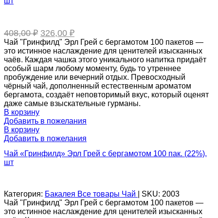
шт
Первоначальная
Текущая
408,00
₽
326,00
₽
цена
цена:
Чай "Гринфилд" Эрл Грей с бергамотом 100 пакетов —
составляла
326,00 ₽.
это истинное наслаждение для ценителей изысканных
408,00 ₽.
чаёв. Каждая чашка этого уникального напитка придаёт
особый шарм любому моменту, будь то утреннее
пробуждение или вечерний отдых. Превосходный
чёрный чай, дополненный естественным ароматом
бергамота, создаёт неповторимый вкус, который оценят
даже самые взыскательные гурманы.
В корзину
Добавить в пожелания
В корзину
Добавить в пожелания
Чай «Гринфилд» Эрл Грей с бергамотом 100 пак. (22%),
шт
Категория:
Бакалея
Все товары
Чай
|
SKU:
2003
Чай "Гринфилд" Эрл Грей с бергамотом 100 пакетов —
это истинное наслаждение для ценителей изысканных