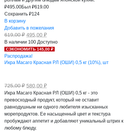
₽
495.00
Был ₽
619.00
Сохранить ₽124
В корзину
Добавить в пожелания
Первоначальная
Текущая
619,00
₽
495,00
₽
цена
цена:
В наличии
100
Доступно
составляла
495,00 ₽.
СЭКОНОМИТЬ 145,00 ₽
619,00 ₽.
Распродажа!
Икра Масаго Красная РЛ (ОШИ) 0,5 кг (10%), шт
Первоначальная
Текущая
725,00
₽
580,00
₽
цена
цена:
Икра Масаго Красная РЛ (ОШИ) 0,5 кг - это
составляла
580,00 ₽.
превосходный продукт, который не оставит
725,00 ₽.
равнодушным ни одного любителя изысканных
морепродуктов. Ее насыщенный цвет и текстура
пробуждают аппетит и добавляют уникальный штрих к
любому блюду.