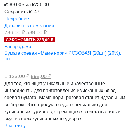
₽
589.00
Был ₽
736.00
Сохранить ₽147
Подробнее
Добавить в пожелания
Первоначальная
Текущая
736,00
₽
589,00
₽
цена
цена:
СЭКОНОМИТЬ 225,00 ₽
составляла
589,00 ₽.
Распродажа!
736,00 ₽.
Бумага соевая «Маме нори» РОЗОВАЯ (20шт) (20%),
шт
Первоначальная
Текущая
1 123,00
₽
898,00
₽
цена
цена:
Для тех, кто ищет уникальные и качественные
составляла
898,00 ₽.
ингредиенты для приготовления изысканных блюд,
1
123,00 ₽.
соевая бумага "Маме нори" розовая станет идеальным
выбором. Этот продукт создан специально для
кулинарных гурманов, стремящихся сочетать стиль и
вкус в своих кулинарных шедеврах.
В корзину