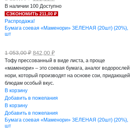
цена
цена:
В наличии
100
Доступно
составляла
898,00 ₽.
СЭКОНОМИТЬ 211,00 ₽
1
123,00 ₽.
Распродажа!
Бумага соевая «Маменори» ЗЕЛЕНАЯ (20шт) (20%),
шт
Первоначальная
Текущая
1 053,00
₽
842,00
₽
цена
цена:
Тофу прессованный в виде листа, а проще
составляла
842,00 ₽.
«маменори» – это соевая бумага, аналог водорослей
1
053,00 ₽.
нори, который производят на основе сои, придающей
блюдам особый вкус.
В корзину
Добавить в пожелания
В корзину
Добавить в пожелания
Бумага соевая «Маменори» ЗЕЛЕНАЯ (20шт) (20%),
шт