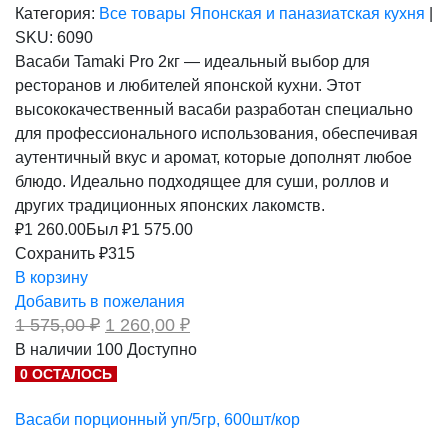
Категория:
Все товары
Японская и паназиатская кухня
|
SKU:
6090
Васаби Tamaki Pro 2кг — идеальный выбор для
ресторанов и любителей японской кухни. Этот
высококачественный васаби разработан специально
для профессионального использования, обеспечивая
аутентичный вкус и аромат, которые дополнят любое
блюдо. Идеально подходящее для суши, роллов и
других традиционных японских лакомств.
₽
1 260.00
Был ₽
1 575.00
Сохранить ₽315
В корзину
Добавить в пожелания
Первоначальная
Текущая
1 575,00
₽
1 260,00
₽
цена
цена:
В наличии
100
Доступно
составляла
1
0 ОСТАЛОСЬ
1
260,00 ₽.
575,00 ₽.
Васаби порционный уп/5гр, 600шт/кор