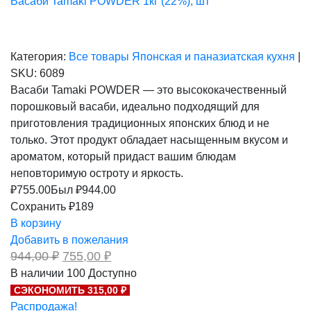
Васаби Tamaki POWDER 1кг (22%), шт
Категория:
Все товары
Японская и паназиатская кухня
|
SKU:
6089
Васаби Tamaki POWDER — это высококачественный
порошковый васаби, идеально подходящий для
приготовления традиционных японских блюд и не
только. Этот продукт обладает насыщенным вкусом и
ароматом, который придаст вашим блюдам
неповторимую остроту и яркость.
₽
755.00
Был ₽
944.00
Сохранить ₽189
В корзину
Добавить в пожелания
Первоначальная
Текущая
944,00
₽
755,00
₽
цена
цена:
В наличии
100
Доступно
составляла
755,00 ₽.
СЭКОНОМИТЬ 315,00 ₽
944,00 ₽.
Распродажа!