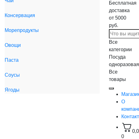
Чай
Бесплатная
доставка
Консервация
от 5000
руб.
Морепродукты
Все
Овощи
категории
Посуда
Паста
одноразовая
Все
Соусы
товары
Ягоды
Магази
О
компан
Контак
0,
0