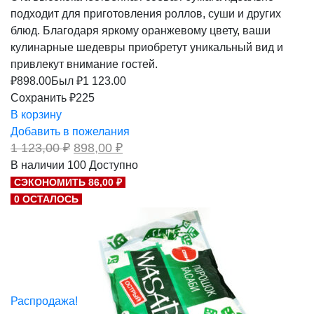
подходит для приготовления роллов, суши и других
блюд. Благодаря яркому оранжевому цвету, ваши
кулинарные шедевры приобретут уникальный вид и
привлекут внимание гостей.
₽
898.00
Был ₽
1 123.00
Сохранить ₽225
В корзину
Добавить в пожелания
Первоначальная
Текущая
1 123,00
₽
898,00
₽
цена
цена:
В наличии
100
Доступно
составляла
898,00 ₽.
СЭКОНОМИТЬ 86,00 ₽
1
123,00 ₽.
0 ОСТАЛОСЬ
Распродажа!