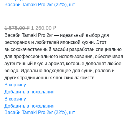
Васаби Tamaki Pro 2кг (22%), шт
Первоначальная
Текущая
1 575,00
₽
1 260,00
₽
цена
цена:
Васаби Tamaki Pro 2кг — идеальный выбор для
составляла
1
ресторанов и любителей японской кухни. Этот
1
260,00 ₽.
575,00 ₽.
высококачественный васаби разработан специально
для профессионального использования, обеспечивая
аутентичный вкус и аромат, которые дополнят любое
блюдо. Идеально подходящее для суши, роллов и
других традиционных японских лакомств.
В корзину
Добавить в пожелания
В корзину
Добавить в пожелания
Васаби Tamaki Pro 2кг (22%), шт