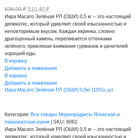
Первоначальная
Текущая
638,00
₽
510,40
₽
цена
цена:
Икра Масаго Зелёная РЛ (ОШИ) 0,5 кг – это настоящий
составляла
510,40 ₽.
деликатес, который удивляет своей изысканностью и
638,00 ₽.
неповторимым вкусом. Каждая икринка, словно
драгоценный камень, переливается оттенками
зелёного, привлекая внимание гурманов и ценителей
хорошей еды.
В корзину
Добавить в пожелания
В корзину
Добавить в пожелания
Икра Масаго Зелёная РЛ (ОШИ) 0,5кг (10%), шт
Категория:
Все товары
Морепродукты
Японская и
паназиатская кухня
|
SKU:
6062
Икра Масаго Зелёная РЛ (ОШИ) 0,5 кг – это настоящий
деликатес, который удивляет своей изысканностью и