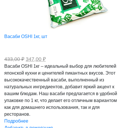
Васаби OSHI 1кг, шт
Первоначальная
Текущая
433,00
₽
347,00
₽
цена
цена:
Васаби OSHI 1кг – идеальный выбор для любителей
составляла
347,00 ₽.
японской кухни и ценителей пикантных вкусов. Этот
433,00 ₽.
высококачественный васаби, выполненный из
натуральных ингредиентов, добавит яркий акцент к
вашим блюдам. Наш васаби предлагается в удобной
упаковке по 1 кг, что делает его отличным вариантом
как для домашнего использования, так и для
ресторанов.
Подробнее
Добавить в пожелания