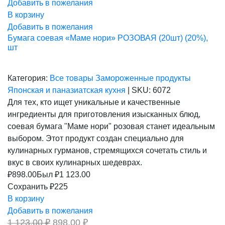
Добавить в пожелания
В корзину
Добавить в пожелания
Бумага соевая «Маме нори» РОЗОВАЯ (20шт) (20%),
шт
Категория:
Все товары
Замороженные продукты
Японская и паназиатская кухня
|
SKU:
6072
Для тех, кто ищет уникальные и качественные
ингредиенты для приготовления изысканных блюд,
соевая бумага "Маме нори" розовая станет идеальным
выбором. Этот продукт создан специально для
кулинарных гурманов, стремящихся сочетать стиль и
вкус в своих кулинарных шедеврах.
₽
898.00
Был ₽
1 123.00
Сохранить ₽225
В корзину
Добавить в пожелания
Первоначальная
Текущая
1 123,00
₽
898,00
₽