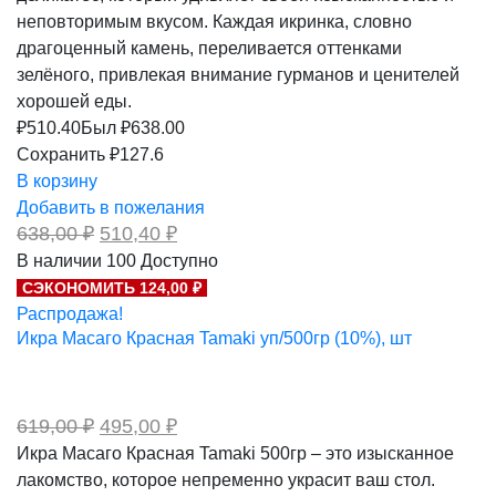
неповторимым вкусом. Каждая икринка, словно
драгоценный камень, переливается оттенками
зелёного, привлекая внимание гурманов и ценителей
хорошей еды.
₽
510.40
Был ₽
638.00
Сохранить ₽127.6
В корзину
Добавить в пожелания
Первоначальная
Текущая
638,00
₽
510,40
₽
цена
цена:
В наличии
100
Доступно
составляла
510,40 ₽.
СЭКОНОМИТЬ 124,00 ₽
638,00 ₽.
Распродажа!
Икра Масаго Красная Tamaki уп/500гр (10%), шт
Первоначальная
Текущая
619,00
₽
495,00
₽
цена
цена:
Икра Масаго Красная Tamaki 500гр – это изысканное
составляла
495,00 ₽.
лакомство, которое непременно украсит ваш стол.
619,00 ₽.