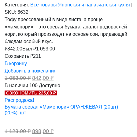
Категория:
Все товары
Японская и паназиатская кухня
|
SKU:
6632
Тофу прессованный в виде листа, а проще
«маменори» – это соевая бумага, аналог водорослей
нори, который производят на основе сои, придающей
блюдам особый вкус.
₽
842.00
Был ₽
1 053.00
Сохранить ₽211
В корзину
Добавить в пожелания
Первоначальная
Текущая
1 053,00
₽
842,00
₽
цена
цена:
В наличии
100
Доступно
составляла
842,00 ₽.
СЭКОНОМИТЬ 225,00 ₽
1
053,00 ₽.
Распродажа!
Бумага соевая «Маменори» ОРАНЖЕВАЯ (20шт)
(20%), шт
Первоначальная
Текущая
1 123,00
₽
898,00
₽
цена
цена: