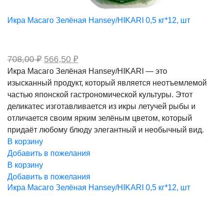
Икра Масаго Зелёная Hansey/HIKARI 0,5 кг*12, шт
Первоначальная
Текущая
708,00
₽
566,50
₽
цена
цена:
Икра Масаго Зелёная Hansey/HIKARI — это
составляла
566,50 ₽.
изысканный продукт, который является неотъемлемой
708,00 ₽.
частью японской гастрономической культуры. Этот
деликатес изготавливается из икры летучей рыбы и
отличается своим ярким зелёным цветом, который
придаёт любому блюду элегантный и необычный вид.
В корзину
Добавить в пожелания
В корзину
Добавить в пожелания
Икра Масаго Зелёная Hansey/HIKARI 0,5 кг*12, шт