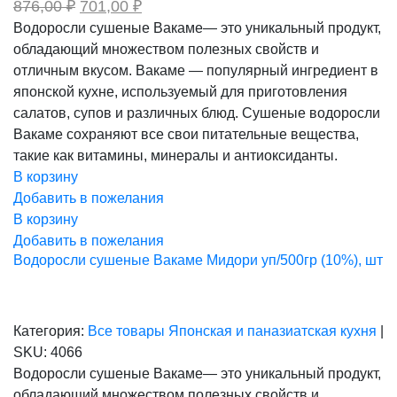
Первоначальная
Текущая
876,00
₽
701,00
₽
цена
цена:
Водоросли сушеные Вакаме— это уникальный продукт,
составляла
701,00 ₽.
обладающий множеством полезных свойств и
876,00 ₽.
отличным вкусом. Вакаме — популярный ингредиент в
японской кухне, используемый для приготовления
салатов, супов и различных блюд. Сушеные водоросли
Вакаме сохраняют все свои питательные вещества,
такие как витамины, минералы и антиоксиданты.
В корзину
Добавить в пожелания
В корзину
Добавить в пожелания
Водоросли сушеные Вакаме Мидори уп/500гр (10%), шт
Категория:
Все товары
Японская и паназиатская кухня
|
SKU:
4066
Водоросли сушеные Вакаме— это уникальный продукт,
обладающий множеством полезных свойств и