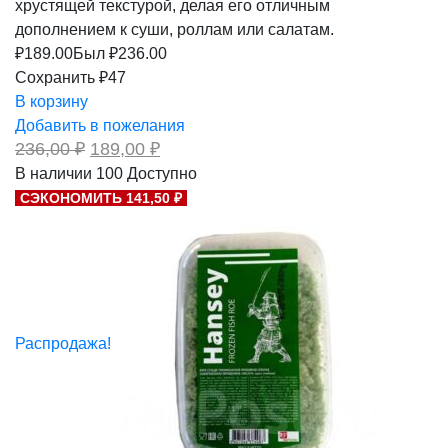
хрустящей текстурой, делая его отличным
дополнением к суши, роллам или салатам.
₽
189.00
Был ₽
236.00
Сохранить ₽47
В корзину
Добавить в пожелания
Первоначальная
Текущая
236,00
₽
189,00
₽
цена
цена:
В наличии
100
Доступно
составляла
189,00 ₽.
СЭКОНОМИТЬ 141,50 ₽
236,00 ₽.
Распродажа!