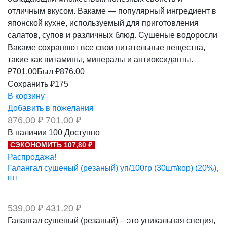
отличным вкусом. Вакаме — популярный ингредиент в
японской кухне, используемый для приготовления
салатов, супов и различных блюд. Сушеные водоросли
Вакаме сохраняют все свои питательные вещества,
такие как витамины, минералы и антиоксиданты.
₽
701.00
Был ₽
876.00
Сохранить ₽175
В корзину
Добавить в пожелания
Первоначальная
Текущая
876,00
₽
701,00
₽
цена
цена:
В наличии
100
Доступно
составляла
701,00 ₽.
СЭКОНОМИТЬ 107,80 ₽
876,00 ₽.
Распродажа!
Галангал сушеный (резаный) уп/100гр (30шт/кор) (20%),
шт
Первоначальная
Текущая
539,00
₽
431,20
₽
цена
цена:
Галангал сушеный (резаный) – это уникальная специя,
составляла
431,20 ₽.