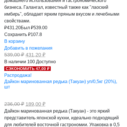
домашнего использования и гастрономического
бизнеса. Галангал, известный также как "лаоский
имбирь", обладает ярким пряным вкусом и лечебными
свойствами.
₽
431.20
Был ₽
539.00
Сохранить ₽107.8
В корзину
Добавить в пожелания
Первоначальная
Текущая
539,00
₽
431,20
₽
цена
цена:
В наличии
100
Доступно
составляла
431,20 ₽.
СЭКОНОМИТЬ 47,00 ₽
539,00 ₽.
Распродажа!
Дайкон маринованная редька (Такуан) уп/0,5кг (20%),
шт
Первоначальная
Текущая
236,00
₽
189,00
₽
цена
цена:
Дайкон маринованная редька (Такуан) - это яркий
составляла
189,00 ₽.
представитель японской кухни, идеально подходящий
236,00 ₽.
для любителей восточной гастрономии. Упаковка в 0,5