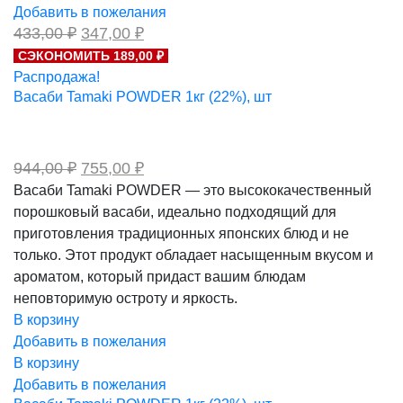
Добавить в пожелания
Первоначальная
Текущая
433,00
₽
347,00
₽
цена
цена:
СЭКОНОМИТЬ 189,00 ₽
составляла
347,00 ₽.
Распродажа!
433,00 ₽.
Васаби Tamaki POWDER 1кг (22%), шт
Первоначальная
Текущая
944,00
₽
755,00
₽
цена
цена:
Васаби Tamaki POWDER — это высококачественный
составляла
755,00 ₽.
порошковый васаби, идеально подходящий для
944,00 ₽.
приготовления традиционных японских блюд и не
только. Этот продукт обладает насыщенным вкусом и
ароматом, который придаст вашим блюдам
неповторимую остроту и яркость.
В корзину
Добавить в пожелания
В корзину
Добавить в пожелания