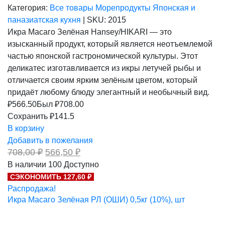
Категория:
Все товары
Морепродукты
Японская и
паназиатская кухня
|
SKU:
2015
Икра Масаго Зелёная Hansey/HIKARI — это
изысканный продукт, который является неотъемлемой
частью японской гастрономической культуры. Этот
деликатес изготавливается из икры летучей рыбы и
отличается своим ярким зелёным цветом, который
придаёт любому блюду элегантный и необычный вид.
₽
566.50
Был ₽
708.00
Сохранить ₽141.5
В корзину
Добавить в пожелания
Первоначальная
Текущая
708,00
₽
566,50
₽
цена
цена:
В наличии
100
Доступно
составляла
566,50 ₽.
СЭКОНОМИТЬ 127,60 ₽
708,00 ₽.
Распродажа!
Икра Масаго Зелёная РЛ (ОШИ) 0,5кг (10%), шт