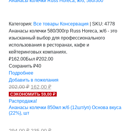
Ананасы колечки Russ Horeca, ж/б, 580/300
Категория:
Все товары
Консервация
|
SKU:
4778
Ананасы колечки 580/300гр Russ Horeca, ж/б - это
изысканный выбор для профессионального
использования в ресторанах, кафе и
кейтеринговых компаниях.
₽
162.00
Был ₽
202.00
Сохранить ₽40
Подробнее
Добавить в пожелания
Первоначальная
Текущая
202,00
₽
162,00
₽
цена
цена:
СЭКОНОМИТЬ 59,00 ₽
составляла
162,00 ₽.
Распродажа!
202,00 ₽.
Ананасы колечки 850мл ж/б (12шт/уп) Основа вкуса
(22%), шт
Первоначальная
Текущая
294,00
₽
235,00
₽