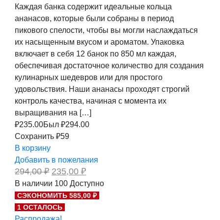
Каждая банка содержит идеальные кольца
ананасов, которые были собраны в период
пикового спелости, чтобы вы могли наслаждаться
их насыщенным вкусом и ароматом. Упаковка
включает в себя 12 банок по 850 мл каждая,
обеспечивая достаточное количество для создания
кулинарных шедевров или для простого
удовольствия. Наши ананасы проходят строгий
контроль качества, начиная с момента их
выращивания на […]
₽
235.00
Был ₽
294.00
Сохранить ₽59
В корзину
Добавить в пожелания
Первоначальная
Текущая
294,00
₽
235,00
₽
цена
цена:
В наличии
100
Доступно
составляла
235,00 ₽.
СЭКОНОМИТЬ 585,00 ₽
294,00 ₽.
1 ОСТАЛОСЬ
Распродажа!