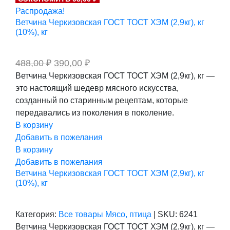
составляла
762,00 ₽.
Распродажа!
952,00 ₽.
Ветчина Черкизовская ГОСТ ТОСТ ХЭМ (2,9кг), кг
(10%), кг
Первоначальная
Текущая
488,00
₽
390,00
₽
цена
цена:
Ветчина Черкизовская ГОСТ ТОСТ ХЭМ (2,9кг), кг —
составляла
390,00 ₽.
это настоящий шедевр мясного искусства,
488,00 ₽.
созданный по старинным рецептам, которые
передавались из поколения в поколение.
В корзину
Добавить в пожелания
В корзину
Добавить в пожелания
Ветчина Черкизовская ГОСТ ТОСТ ХЭМ (2,9кг), кг
(10%), кг
Категория:
Все товары
Мясо, птица
|
SKU:
6241
Ветчина Черкизовская ГОСТ ТОСТ ХЭМ (2,9кг), кг —