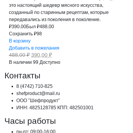
это настоящий шедевр мясного искусства,
созданный по старинным рецептам, которые
передавались из поколения в поколение.
₽
390.00
Был ₽
488.00
Сохранить ₽98
В корзину
Добавить в пожелания
Первоначальная
Текущая
488,00
₽
390,00
₽
цена
цена:
В наличии
99
Доступно
составляла
390,00 ₽.
488,00 ₽.
Контакты
8 (4742) 710-825
shefproduct@mail.ru
ООО "Шефпродукт"
ИНН: 4825128785 КПП: 482501001
Часы работы
пн-пт: 09:00-16:00