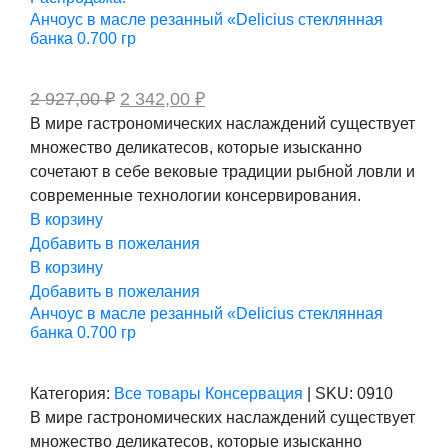
Анчоус в масле резанный «Delicius стеклянная
банка 0.700 гр
Первоначальная
Текущая
2 927,00
₽
2 342,00
₽
цена
цена:
В мире гастрономических наслаждений существует
составляла
2
множество деликатесов, которые изысканно
2
342,00 ₽.
927,00 ₽.
сочетают в себе вековые традиции рыбной ловли и
современные технологии консервирования.
В корзину
Добавить в пожелания
В корзину
Добавить в пожелания
Анчоус в масле резанный «Delicius стеклянная
банка 0.700 гр
Категория:
Все товары
Консервация
|
SKU:
0910
В мире гастрономических наслаждений существует
множество деликатесов, которые изысканно