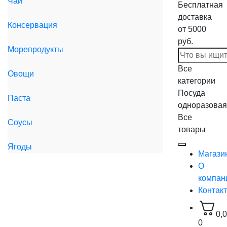
Чай
Бесплатная
доставка
Консервация
от 5000
руб.
Морепродукты
Все
Овощи
категории
Посуда
Паста
одноразовая
Все
Соусы
товары
Ягоды
Магази
О
компан
Контак
0,
0