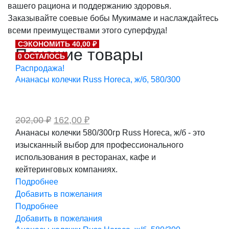
вашего рациона и поддержанию здоровья.
Заказывайте соевые бобы Мукимаме и наслаждайтесь
всеми преимуществами этого суперфуда!
СЭКОНОМИТЬ 40,00 ₽
Похожие товары
0 ОСТАЛОСЬ
Распродажа!
Ананасы колечки Russ Horeca, ж/б, 580/300
Первоначальная
Текущая
202,00
₽
162,00
₽
цена
цена:
Ананасы колечки 580/300гр Russ Horeca, ж/б - это
составляла
162,00 ₽.
изысканный выбор для профессионального
202,00 ₽.
использования в ресторанах, кафе и
кейтеринговых компаниях.
Подробнее
Добавить в пожелания
Подробнее
Добавить в пожелания