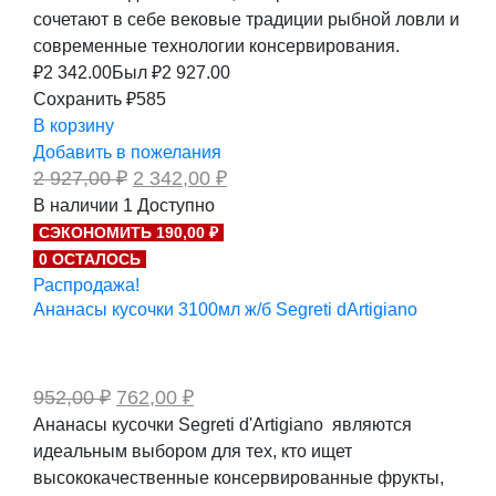
сочетают в себе вековые традиции рыбной ловли и
современные технологии консервирования.
₽
2 342.00
Был ₽
2 927.00
Сохранить ₽585
В корзину
Добавить в пожелания
Первоначальная
Текущая
2 927,00
₽
2 342,00
₽
цена
цена:
В наличии
1
Доступно
составляла
2
СЭКОНОМИТЬ 190,00 ₽
2
342,00 ₽.
927,00 ₽.
0 ОСТАЛОСЬ
Распродажа!
Ананасы кусочки 3100мл ж/б Segreti dArtigiano
Первоначальная
Текущая
952,00
₽
762,00
₽
цена
цена:
Ананасы кусочки Segreti d'Artigiano являются
составляла
762,00 ₽.
идеальным выбором для тех, кто ищет
952,00 ₽.
высококачественные консервированные фрукты,