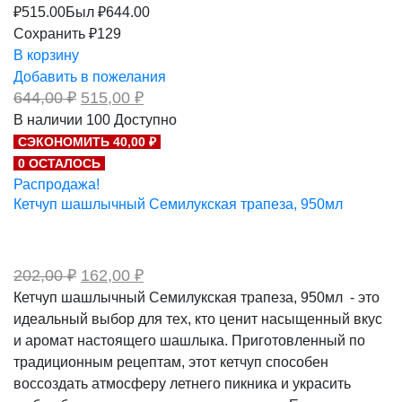
₽
515.00
Был ₽
644.00
Сохранить ₽129
В корзину
Добавить в пожелания
Первоначальная
Текущая
644,00
₽
515,00
₽
цена
цена:
В наличии
100
Доступно
составляла
515,00 ₽.
СЭКОНОМИТЬ 40,00 ₽
644,00 ₽.
0 ОСТАЛОСЬ
Распродажа!
Кетчуп шашлычный Семилукская трапеза, 950мл
Первоначальная
Текущая
202,00
₽
162,00
₽
цена
цена:
Кетчуп шашлычный Семилукская трапеза, 950мл - это
составляла
162,00 ₽.
идеальный выбор для тех, кто ценит насыщенный вкус
202,00 ₽.
и аромат настоящего шашлыка. Приготовленный по
традиционным рецептам, этот кетчуп способен
воссоздать атмосферу летнего пикника и украсить