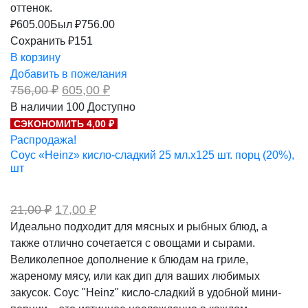
оттенок.
₽
605.00
Был ₽
756.00
Сохранить ₽151
В корзину
Добавить в пожелания
Первоначальная
Текущая
756,00
₽
605,00
₽
цена
цена:
В наличии
100
Доступно
составляла
605,00 ₽.
СЭКОНОМИТЬ 4,00 ₽
756,00 ₽.
Распродажа!
Соус «Heinz» кисло-сладкий 25 мл.х125 шт. порц (20%),
шт
Первоначальная
Текущая
21,00
₽
17,00
₽
цена
цена:
Идеально подходит для мясных и рыбных блюд, а
составляла
17,00 ₽.
также отлично сочетается с овощами и сырами.
21,00 ₽.
Великолепное дополнение к блюдам на гриле,
жареному мясу, или как дип для ваших любимых
закусок. Соус "Heinz" кисло-сладкий в удобной мини-