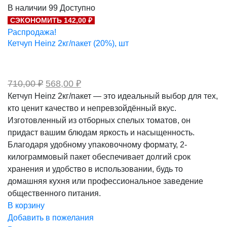
цена
цена:
В наличии
99
Доступно
составляла
231,00 ₽.
СЭКОНОМИТЬ 142,00 ₽
289,00 ₽.
Распродажа!
Кетчуп Heinz 2кг/пакет (20%), шт
Первоначальная
Текущая
710,00
₽
568,00
₽
цена
цена:
Кетчуп Heinz 2кг/пакет — это идеальный выбор для тех,
составляла
568,00 ₽.
кто ценит качество и непревзойдённый вкус.
710,00 ₽.
Изготовленный из отборных спелых томатов, он
придаст вашим блюдам яркость и насыщенность.
Благодаря удобному упаковочному формату, 2-
килограммовый пакет обеспечивает долгий срок
хранения и удобство в использовании, будь то
домашняя кухня или профессиональное заведение
общественного питания.
В корзину
Добавить в пожелания