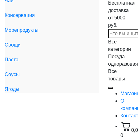
Чай
Бесплатная
доставка
Консервация
от 5000
руб.
Морепродукты
Все
Овощи
категории
Посуда
Паста
одноразовая
Все
Соусы
товары
Ягоды
Магази
О
компан
Контак
0,
0