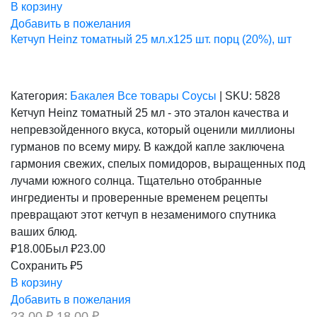
В корзину
Добавить в пожелания
Кетчуп Heinz томатный 25 мл.х125 шт. порц (20%), шт
Категория:
Бакалея
Все товары
Соусы
|
SKU:
5828
Кетчуп Heinz томатный 25 мл - это эталон качества и
непревзойденного вкуса, который оценили миллионы
гурманов по всему миру. В каждой капле заключена
гармония свежих, спелых помидоров, выращенных под
лучами южного солнца. Тщательно отобранные
ингредиенты и проверенные временем рецепты
превращают этот кетчуп в незаменимого спутника
ваших блюд.
₽
18.00
Был ₽
23.00
Сохранить ₽5
В корзину
Добавить в пожелания
Первоначальная
Текущая
23,00
₽
18,00
₽