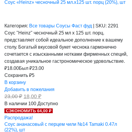
Соус «Heinz» чесночный 25 мл.х125 шт. порц (20%), шт
Категория:
Все товары
Соусы
Фаст фуд
|
SKU:
2291
Соус "Heinz" чесночный 25 мл х 125 шт. порц.
представляет собой идеальное дополнение к вашему
столу. Богатый вкусовой букет чеснока гармонично
сочетается с изысканными нотками фирменных специй,
создавая уникальное гастрономическое удовольствие.
₽
18.00
Был ₽
23.00
Сохранить ₽5
В корзину
Добавить в пожелания
Первоначальная
Текущая
23,00
₽
18,00
₽
цена
цена:
В наличии
100
Доступно
составляла
18,00 ₽.
СЭКОНОМИТЬ 64,00 ₽
23,00 ₽.
Распродажа!
Соус ананасовый с перцем чили №14 Tamaki 0.47л
(22%), шт