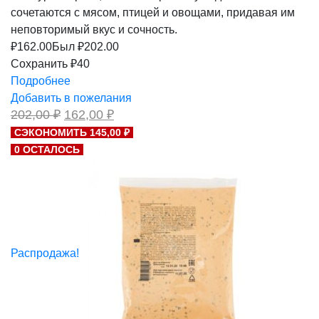
сочетаются с мясом, птицей и овощами, придавая им
неповторимый вкус и сочность.
₽
162.00
Был ₽
202.00
Сохранить ₽40
Подробнее
Добавить в пожелания
Первоначальная
Текущая
202,00
₽
162,00
₽
цена
цена:
СЭКОНОМИТЬ 145,00 ₽
составляла
162,00 ₽.
0 ОСТАЛОСЬ
202,00 ₽.
Распродажа!