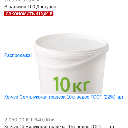
цена
цена:
В наличии
100
Доступно
составляла
18,00 ₽.
СЭКОНОМИТЬ 410,00 ₽
23,00 ₽.
Распродажа!
Кетчуп Семилукская трапеза 10кг ведро ГОСТ (22%), шт
Первоначальная
Текущая
2 050,00
₽
1 640,00
₽
цена
цена:
Кетчуп Семилукская трапеза 10кг ведро ГОСТ – это