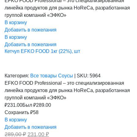
EFKO FOOD Professional – это специализированная
составляла
231,00 ₽.
линейка продуктов для рынка HoReCa, разработанная
289,00 ₽.
группой компаний «ЭФКО»
В корзину
Добавить в пожелания
В корзину
Добавить в пожелания
Кетчуп EFKO FOOD 1кг (22%), шт
Категория:
Все товары
Соусы
|
SKU:
5964
EFKO FOOD Professional – это специализированная
линейка продуктов для рынка HoReCa, разработанная
группой компаний «ЭФКО»
₽
231.00
Был ₽
289.00
Сохранить ₽58
В корзину
Добавить в пожелания
Первоначальная
Текущая
289,00
₽
231,00
₽