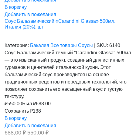
В корзину
Добавить в пожелания
Соус Бальзамический «Carandini Glassa» 500мл.
Италия (20%), шт
Категория:
Бакалея
Все товары
Соусы
|
SKU:
6140
Соус Бальзамический тёмный "Carandini Glassa" 500мл
— это изысканный продукт, созданный для истинных
гурманов и ценителей итальянской кухни. Этот
бальзамический соус производится на основе
традиционных рецептов и передовых технологий, что
позволяет сохранить его насыщенный вкус и густую
текстуру.
₽
550.00
Был ₽
688.00
Сохранить ₽138
В корзину
Добавить в пожелания
Первоначальная
Текущая
688,00
₽
550,00
₽