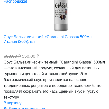
Распродажа!
Соус Бальзамический «Carandini Glassa» 500мл.
Италия (20%), шт
Первоначальная
Текущая
688,00
₽
550,00
₽
цена
цена:
Соус Бальзамический тёмный "Carandini Glassa" 500мл
составляла
550,00 ₽.
— это изысканный продукт, созданный для истинных
688,00 ₽.
гурманов и ценителей итальянской кухни. Этот
бальзамический соус производится на основе
традиционных рецептов и передовых технологий, что
позволяет сохранить его насыщенный вкус и густую
текстуру.
В корзину
Добавить в пожелания