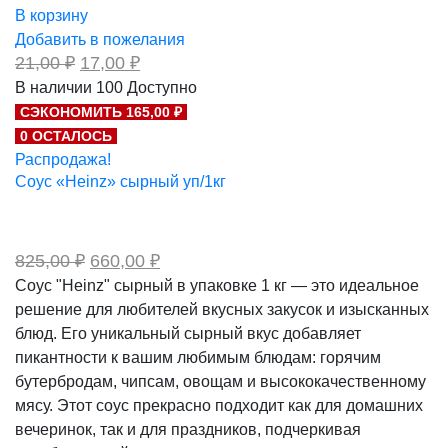
В корзину
Добавить в пожелания
Первоначальная
Текущая
21,00
₽
17,00
₽
цена
цена:
В наличии
100
Доступно
составляла
17,00 ₽.
СЭКОНОМИТЬ 165,00 ₽
21,00 ₽.
0 ОСТАЛОСЬ
Распродажа!
Соус «Heinz» сырный уп/1кг
Первоначальная
Текущая
825,00
₽
660,00
₽
цена
цена:
Соус "Heinz" сырный в упаковке 1 кг — это идеальное
составляла
660,00 ₽.
решение для любителей вкусных закусок и изысканных
825,00 ₽.
блюд. Его уникальный сырный вкус добавляет
пикантности к вашим любимым блюдам: горячим
бутербродам, чипсам, овощам и высококачественному
мясу. Этот соус прекрасно подходит как для домашних
вечеринок, так и для праздников, подчеркивая