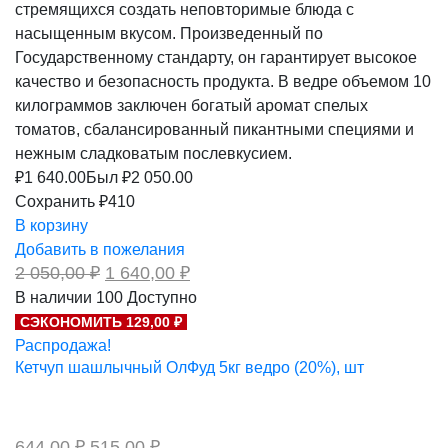
стремящихся создать неповторимые блюда с
насыщенным вкусом. Произведенный по
Государственному стандарту, он гарантирует высокое
качество и безопасность продукта. В ведре объемом 10
килограммов заключен богатый аромат спелых
томатов, сбалансированный пикантными специями и
нежным сладковатым послевкусием.
₽
1 640.00
Был ₽
2 050.00
Сохранить ₽410
В корзину
Добавить в пожелания
Первоначальная
Текущая
2 050,00
₽
1 640,00
₽
цена
цена:
В наличии
100
Доступно
составляла
1
СЭКОНОМИТЬ 129,00 ₽
2
640,00 ₽.
050,00 ₽.
Распродажа!
Кетчуп шашлычный ОлФуд 5кг ведро (20%), шт
Первоначальная
Текущая
644,00
₽
515,00
₽