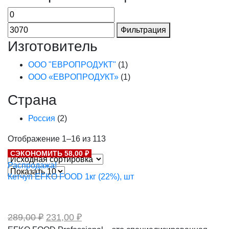
Фильтрация
Изготовитель
ООО "ЕВРОПРОДУКТ"
(1)
ООО «ЕВРОПРОДУКТ»
(1)
Страна
Россия
(2)
Отображение 1–16 из 113
СЭКОНОМИТЬ 58,00 ₽
Распродажа!
Кетчуп EFKO FOOD 1кг (22%), шт
Первоначальная
Текущая
289,00
₽
231,00
₽
цена
цена: