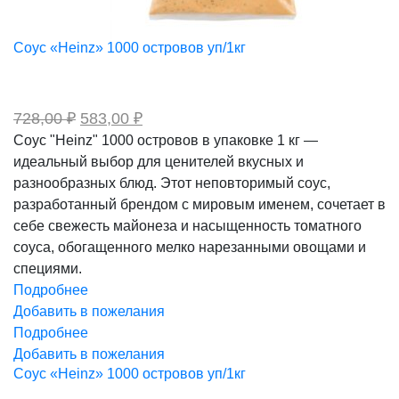
Соус «Heinz» 1000 островов уп/1кг
Первоначальная
Текущая
728,00
₽
583,00
₽
цена
цена:
Соус "Heinz" 1000 островов в упаковке 1 кг —
составляла
583,00 ₽.
идеальный выбор для ценителей вкусных и
728,00 ₽.
разнообразных блюд. Этот неповторимый соус,
разработанный брендом с мировым именем, сочетает в
себе свежесть майонеза и насыщенность томатного
соуса, обогащенного мелко нарезанными овощами и
специями.
Подробнее
Добавить в пожелания
Подробнее
Добавить в пожелания
Соус «Heinz» 1000 островов уп/1кг