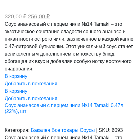
Первоначальная
Текущая
320,00
₽
256,00
₽
цена
цена:
Соус ананасовый с перцем чили №14 Tamaki – это
составляла
256,00 ₽.
экзотическое сочетание сладости сочного ананаса и
320,00 ₽.
пикантности острого чили, заключенное в каждой капле
0.47-литровой бутылочки. Этот уникальный соус станет
великолепным дополнением к множеству блюд,
обогащая их вкус и добавляя особую нотку восточного
очарования.
В корзину
Добавить в пожелания
В корзину
Добавить в пожелания
Соус ананасовый с перцем чили №14 Tamaki 0.47л
(22%), шт
Категория:
Бакалея
Все товары
Соусы
|
SKU:
6093
Соус ананасовый с перцем чили №14 Tamaki – это