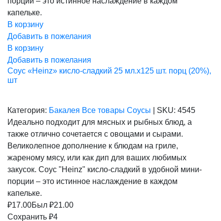
порции – это истинное наслаждение в каждом
капельке.
В корзину
Добавить в пожелания
В корзину
Добавить в пожелания
Соус «Heinz» кисло-сладкий 25 мл.х125 шт. порц (20%),
шт
Категория:
Бакалея
Все товары
Соусы
|
SKU:
4545
Идеально подходит для мясных и рыбных блюд, а
также отлично сочетается с овощами и сырами.
Великолепное дополнение к блюдам на гриле,
жареному мясу, или как дип для ваших любимых
закусок. Соус "Heinz" кисло-сладкий в удобной мини-
порции – это истинное наслаждение в каждом
капельке.
₽
17.00
Был ₽
21.00
Сохранить ₽4