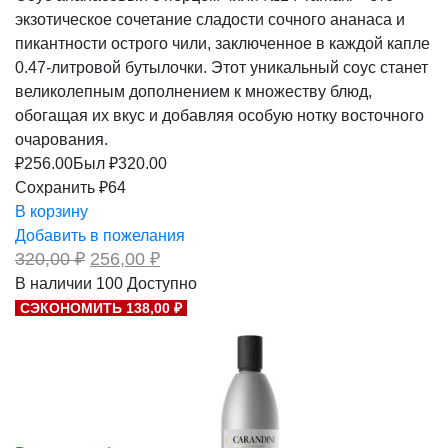
экзотическое сочетание сладости сочного ананаса и
пикантности острого чили, заключенное в каждой капле
0.47-литровой бутылочки. Этот уникальный соус станет
великолепным дополнением к множеству блюд,
обогащая их вкус и добавляя особую нотку восточного
очарования.
₽
256.00
Был ₽
320.00
Сохранить ₽64
В корзину
Добавить в пожелания
Первоначальная
Текущая
320,00
₽
256,00
₽
цена
цена:
В наличии
100
Доступно
составляла
256,00 ₽.
СЭКОНОМИТЬ 138,00 ₽
320,00 ₽.