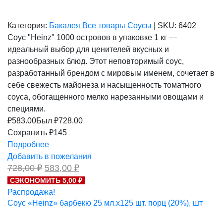
Категория:
Бакалея
Все товары
Соусы
|
SKU:
6402
Соус "Heinz" 1000 островов в упаковке 1 кг —
идеальный выбор для ценителей вкусных и
разнообразных блюд. Этот неповторимый соус,
разработанный брендом с мировым именем, сочетает в
себе свежесть майонеза и насыщенность томатного
соуса, обогащенного мелко нарезанными овощами и
специями.
₽
583.00
Был ₽
728.00
Сохранить ₽145
Подробнее
Добавить в пожелания
Первоначальная
Текущая
728,00
₽
583,00
₽
цена
цена:
СЭКОНОМИТЬ 5,00 ₽
составляла
583,00 ₽.
Распродажа!
728,00 ₽.
Соус «Heinz» барбекю 25 мл.х125 шт. порц (20%), шт