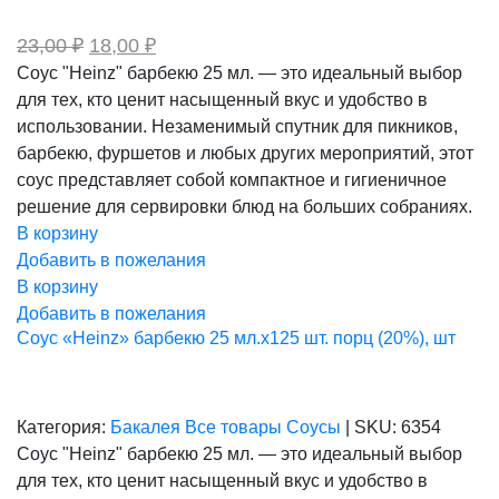
Первоначальная
Текущая
23,00
₽
18,00
₽
цена
цена:
Соус "Heinz" барбекю 25 мл. — это идеальный выбор
составляла
18,00 ₽.
для тех, кто ценит насыщенный вкус и удобство в
23,00 ₽.
использовании. Незаменимый спутник для пикников,
барбекю, фуршетов и любых других мероприятий, этот
соус представляет собой компактное и гигиеничное
решение для сервировки блюд на больших собраниях.
В корзину
Добавить в пожелания
В корзину
Добавить в пожелания
Соус «Heinz» барбекю 25 мл.х125 шт. порц (20%), шт
Категория:
Бакалея
Все товары
Соусы
|
SKU:
6354
Соус "Heinz" барбекю 25 мл. — это идеальный выбор
для тех, кто ценит насыщенный вкус и удобство в