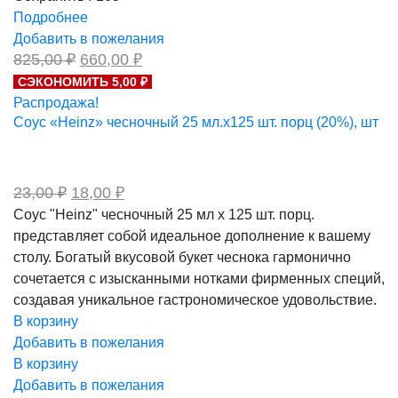
Подробнее
Добавить в пожелания
Первоначальная
Текущая
825,00
₽
660,00
₽
цена
цена:
СЭКОНОМИТЬ 5,00 ₽
составляла
660,00 ₽.
Распродажа!
825,00 ₽.
Соус «Heinz» чесночный 25 мл.х125 шт. порц (20%), шт
Первоначальная
Текущая
23,00
₽
18,00
₽
цена
цена:
Соус "Heinz" чесночный 25 мл х 125 шт. порц.
составляла
18,00 ₽.
представляет собой идеальное дополнение к вашему
23,00 ₽.
столу. Богатый вкусовой букет чеснока гармонично
сочетается с изысканными нотками фирменных специй,
создавая уникальное гастрономическое удовольствие.
В корзину
Добавить в пожелания
В корзину
Добавить в пожелания