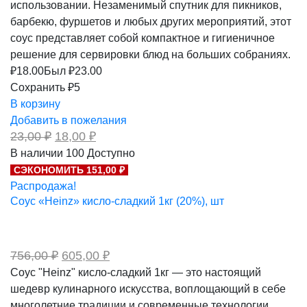
использовании. Незаменимый спутник для пикников,
барбекю, фуршетов и любых других мероприятий, этот
соус представляет собой компактное и гигиеничное
решение для сервировки блюд на больших собраниях.
₽
18.00
Был ₽
23.00
Сохранить ₽5
В корзину
Добавить в пожелания
Первоначальная
Текущая
23,00
₽
18,00
₽
цена
цена:
В наличии
100
Доступно
составляла
18,00 ₽.
СЭКОНОМИТЬ 151,00 ₽
23,00 ₽.
Распродажа!
Соус «Heinz» кисло-сладкий 1кг (20%), шт
Первоначальная
Текущая
756,00
₽
605,00
₽
цена
цена:
Соус "Heinz" кисло-сладкий 1кг — это настоящий
составляла
605,00 ₽.
шедевр кулинарного искусства, воплощающий в себе
756,00 ₽.
многолетние традиции и современные технологии.