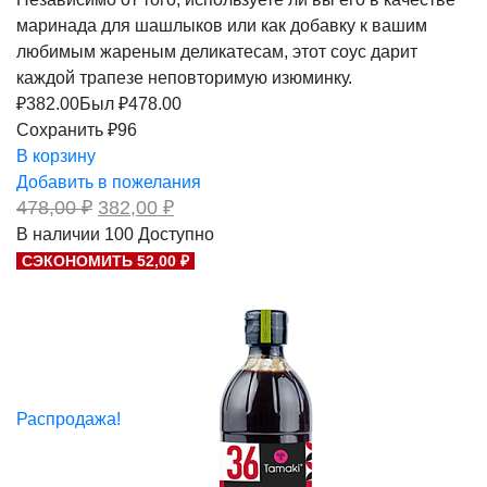
маринада для шашлыков или как добавку к вашим
любимым жареным деликатесам, этот соус дарит
каждой трапезе неповторимую изюминку.
₽
382.00
Был ₽
478.00
Сохранить ₽96
В корзину
Добавить в пожелания
Первоначальная
Текущая
478,00
₽
382,00
₽
цена
цена:
В наличии
100
Доступно
составляла
382,00 ₽.
СЭКОНОМИТЬ 52,00 ₽
478,00 ₽.
Распродажа!