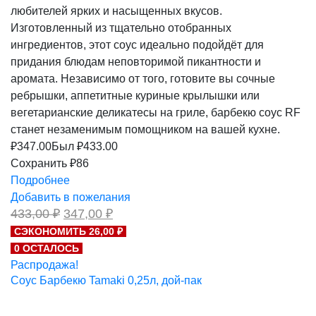
любителей ярких и насыщенных вкусов.
Изготовленный из тщательно отобранных
ингредиентов, этот соус идеально подойдёт для
придания блюдам неповторимой пикантности и
аромата. Независимо от того, готовите вы сочные
ребрышки, аппетитные куриные крылышки или
вегетарианские деликатесы на гриле, барбекю соус RF
станет незаменимым помощником на вашей кухне.
₽
347.00
Был ₽
433.00
Сохранить ₽86
Подробнее
Добавить в пожелания
Первоначальная
Текущая
433,00
₽
347,00
₽
цена
цена:
СЭКОНОМИТЬ 26,00 ₽
составляла
347,00 ₽.
0 ОСТАЛОСЬ
433,00 ₽.
Распродажа!
Соус Барбекю Tamaki 0,25л, дой-пак