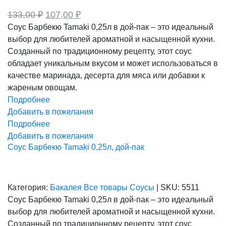
Первоначальная
Текущая
133,00
₽
107,00
₽
цена
цена:
Соус Барбекю Tamaki 0,25л в дой-пак – это идеальный
составляла
107,00 ₽.
выбор для любителей ароматной и насыщенной кухни.
133,00 ₽.
Созданный по традиционному рецепту, этот соус
обладает уникальным вкусом и может использоваться в
качестве маринада, десерта для мяса или добавки к
жареным овощам.
Подробнее
Добавить в пожелания
Подробнее
Добавить в пожелания
Соус Барбекю Tamaki 0,25л, дой-пак
Категория:
Бакалея
Все товары
Соусы
|
SKU:
5511
Соус Барбекю Tamaki 0,25л в дой-пак – это идеальный
выбор для любителей ароматной и насыщенной кухни.
Созданный по традиционному рецепту, этот соус