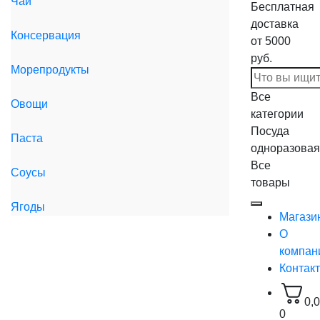
Чай
Бесплатная
доставка
Консервация
от 5000
руб.
Морепродукты
Все
Овощи
категории
Посуда
Паста
одноразовая
Все
Соусы
товары
Ягоды
Магази
О
компан
Контак
0,
0