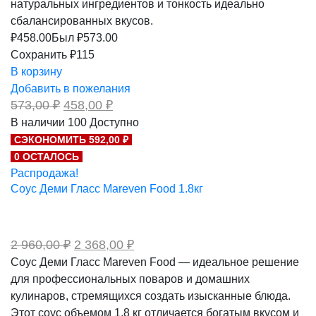
натуральных ингредиентов и тонкость идеально
сбалансированных вкусов.
₽
458.00
Был ₽
573.00
Сохранить ₽115
В корзину
Добавить в пожелания
Первоначальная
Текущая
573,00
₽
458,00
₽
цена
цена:
В наличии
100
Доступно
составляла
458,00 ₽.
СЭКОНОМИТЬ 592,00 ₽
573,00 ₽.
0 ОСТАЛОСЬ
Распродажа!
Соус Деми Гласс Mareven Food 1.8кг
Первоначальная
Текущая
2 960,00
₽
2 368,00
₽
цена
цена:
Соус Деми Гласс Mareven Food — идеальное решение
составляла
2
для профессиональных поваров и домашних
2
368,00 ₽.
960,00 ₽.
кулинаров, стремящихся создать изысканные блюда.
Этот соус объемом 1.8 кг отличается богатым вкусом и