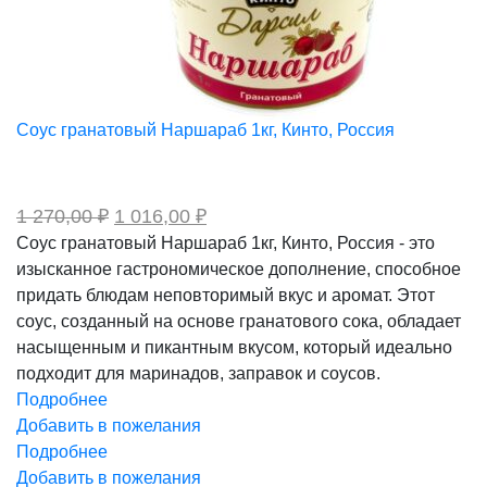
Соус гранатовый Наршараб 1кг, Кинто, Россия
Первоначальная
Текущая
1 270,00
₽
1 016,00
₽
цена
цена:
Соус гранатовый Наршараб 1кг, Кинто, Россия - это
составляла
1
изысканное гастрономическое дополнение, способное
1
016,00 ₽.
270,00 ₽.
придать блюдам неповторимый вкус и аромат. Этот
соус, созданный на основе гранатового сока, обладает
насыщенным и пикантным вкусом, который идеально
подходит для маринадов, заправок и соусов.
Подробнее
Добавить в пожелания
Подробнее
Добавить в пожелания