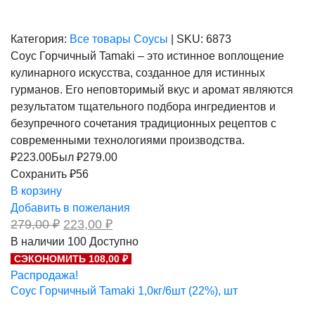
Категория:
Все товары
Соусы
|
SKU:
6873
Соус Горчичный Tamaki – это истинное воплощение
кулинарного искусства, созданное для истинных
гурманов. Его неповторимый вкус и аромат являются
результатом тщательного подбора ингредиентов и
безупречного сочетания традиционных рецептов с
современными технологиями производства.
₽
223.00
Был ₽
279.00
Сохранить ₽56
В корзину
Добавить в пожелания
Первоначальная
Текущая
279,00
₽
223,00
₽
цена
цена:
В наличии
100
Доступно
составляла
223,00 ₽.
СЭКОНОМИТЬ 108,00 ₽
279,00 ₽.
Распродажа!
Соус Горчичный Tamaki 1,0кг/6шт (22%), шт