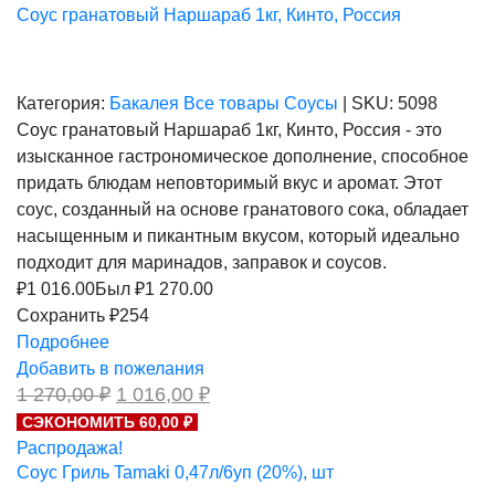
Соус гранатовый Наршараб 1кг, Кинто, Россия
Категория:
Бакалея
Все товары
Соусы
|
SKU:
5098
Соус гранатовый Наршараб 1кг, Кинто, Россия - это
изысканное гастрономическое дополнение, способное
придать блюдам неповторимый вкус и аромат. Этот
соус, созданный на основе гранатового сока, обладает
насыщенным и пикантным вкусом, который идеально
подходит для маринадов, заправок и соусов.
₽
1 016.00
Был ₽
1 270.00
Сохранить ₽254
Подробнее
Добавить в пожелания
Первоначальная
Текущая
1 270,00
₽
1 016,00
₽
цена
цена:
СЭКОНОМИТЬ 60,00 ₽
составляла
1
Распродажа!
1
016,00 ₽.
270,00 ₽.
Соус Гриль Tamaki 0,47л/6уп (20%), шт