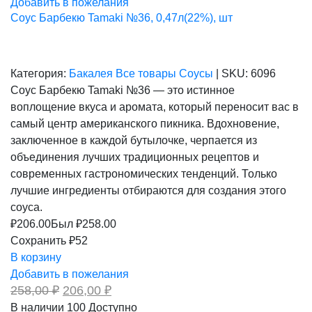
Добавить в пожелания
Соус Барбекю Tamaki №36, 0,47л(22%), шт
Категория:
Бакалея
Все товары
Соусы
|
SKU:
6096
Соус Барбекю Tamaki №36 — это истинное
воплощение вкуса и аромата, который переносит вас в
самый центр американского пикника. Вдохновение,
заключенное в каждой бутылочке, черпается из
объединения лучших традиционных рецептов и
современных гастрономических тенденций. Только
лучшие ингредиенты отбираются для создания этого
соуса.
₽
206.00
Был ₽
258.00
Сохранить ₽52
В корзину
Добавить в пожелания
Первоначальная
Текущая
258,00
₽
206,00
₽
цена
цена:
В наличии
100
Доступно