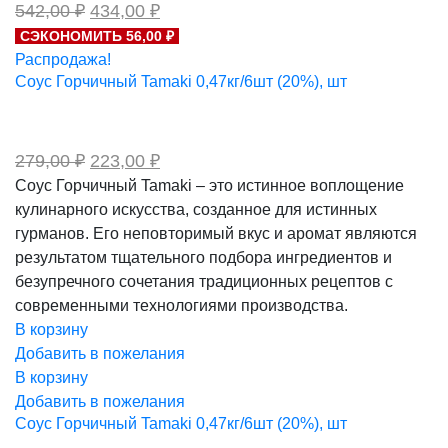
Первоначальная
Текущая
542,00
₽
434,00
₽
цена
цена:
СЭКОНОМИТЬ 56,00 ₽
составляла
434,00 ₽.
Распродажа!
542,00 ₽.
Соус Горчичный Tamaki 0,47кг/6шт (20%), шт
Первоначальная
Текущая
279,00
₽
223,00
₽
цена
цена:
Соус Горчичный Tamaki – это истинное воплощение
составляла
223,00 ₽.
кулинарного искусства, созданное для истинных
279,00 ₽.
гурманов. Его неповторимый вкус и аромат являются
результатом тщательного подбора ингредиентов и
безупречного сочетания традиционных рецептов с
современными технологиями производства.
В корзину
Добавить в пожелания
В корзину
Добавить в пожелания
Соус Горчичный Tamaki 0,47кг/6шт (20%), шт