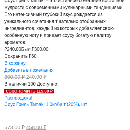
Соус Гриль Tamaki – это истинное сочетание восточной
мудрости с современными кулинарными тенденциями.
Его интенсивный глубокий вкус рождается из
уникального сочетания тщательно отобранных
ингредиентов, каждый из которых добавляет свою
особенную ноту и придает соусу богатую палитру
ароматов.
₽
240.00
Был ₽
300.00
Сохранить ₽60
В корзину
Добавить в пожелания
Первоначальная
Текущая
300,00
₽
240,00
₽
цена
цена:
В наличии
100
Доступно
составляла
240,00 ₽.
СЭКОНОМИТЬ 115,00 ₽
300,00 ₽.
Распродажа!
Соус Гриль Tamaki 1,0кг/6шт (20%), шт
Первоначальная
Текущая
573,00
₽
458,00
₽