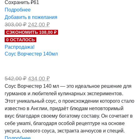
Сохранить ₽61
Подробнее
Добавить в пожелания
Первоначальная
Текущая
303,00
₽
242,00
₽
цена
цена:
СЭКОНОМИТЬ 108,00 ₽
составляла
242,00 ₽.
0 ОСТАЛОСЬ
303,00 ₽.
Распродажа!
Соус Ворчестер 140мл
Первоначальная
Текущая
542,00
₽
434,00
₽
цена
цена:
Соус Ворчестер 140 мл — это идеальное решение для
составляла
434,00 ₽.
гурманов и любителей кулинарных экспериментов.
542,00 ₽.
Этот уникальный соус, о происхождении которого стало
известно в Англии, придаёт блюдам неповторимый
вкус благодаря своему богатому составу. Он сочетает в
себе умami, благодаря особой рецептуре на основе
уксуса, соевого соуса, экстракта анчоусов и специй.
Подробнее