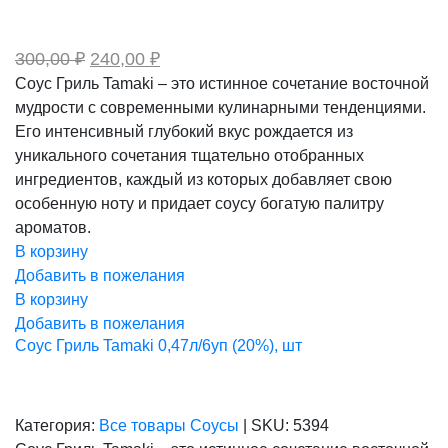
Первоначальная
Текущая
300,00
₽
240,00
₽
цена
цена:
Соус Гриль Tamaki – это истинное сочетание восточной
составляла
240,00 ₽.
мудрости с современными кулинарными тенденциями.
300,00 ₽.
Его интенсивный глубокий вкус рождается из
уникального сочетания тщательно отобранных
ингредиентов, каждый из которых добавляет свою
особенную ноту и придает соусу богатую палитру
ароматов.
В корзину
Добавить в пожелания
В корзину
Добавить в пожелания
Соус Гриль Tamaki 0,47л/6уп (20%), шт
Категория:
Все товары
Соусы
|
SKU:
5394