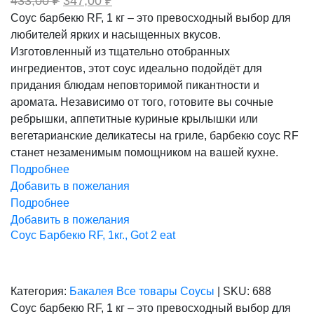
433,00
₽
347,00
₽
цена
цена:
Соус барбекю RF, 1 кг – это превосходный выбор для
составляла
347,00 ₽.
любителей ярких и насыщенных вкусов.
433,00 ₽.
Изготовленный из тщательно отобранных
ингредиентов, этот соус идеально подойдёт для
придания блюдам неповторимой пикантности и
аромата. Независимо от того, готовите вы сочные
ребрышки, аппетитные куриные крылышки или
вегетарианские деликатесы на гриле, барбекю соус RF
станет незаменимым помощником на вашей кухне.
Подробнее
Добавить в пожелания
Подробнее
Добавить в пожелания
Соус Барбекю RF, 1кг., Got 2 eat
Категория:
Бакалея
Все товары
Соусы
|
SKU:
688
Соус барбекю RF, 1 кг – это превосходный выбор для