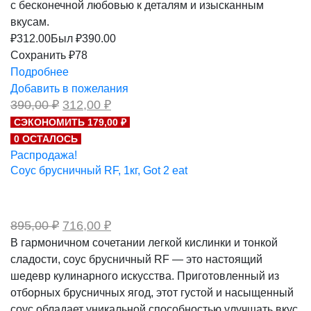
с бесконечной любовью к деталям и изысканным
вкусам.
₽
312.00
Был ₽
390.00
Сохранить ₽78
Подробнее
Добавить в пожелания
Первоначальная
Текущая
390,00
₽
312,00
₽
цена
цена:
СЭКОНОМИТЬ 179,00 ₽
составляла
312,00 ₽.
0 ОСТАЛОСЬ
390,00 ₽.
Распродажа!
Соус брусничный RF, 1кг, Got 2 eat
Первоначальная
Текущая
895,00
₽
716,00
₽
цена
цена:
В гармоничном сочетании легкой кислинки и тонкой
составляла
716,00 ₽.
сладости, соус брусничный RF — это настоящий
895,00 ₽.
шедевр кулинарного искусства. Приготовленный из
отборных брусничных ягод, этот густой и насыщенный
соус обладает уникальной способностью улучшать вкус