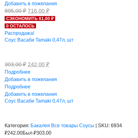
Добавить в пожелания
Первоначальная
Текущая
895,00
₽
716,00
₽
цена
цена:
СЭКОНОМИТЬ 61,00 ₽
составляла
716,00 ₽.
0 ОСТАЛОСЬ
895,00 ₽.
Распродажа!
Соус Васаби Tamaki 0,47л, шт
Первоначальная
Текущая
303,00
₽
242,00
₽
цена
цена:
Подробнее
составляла
242,00 ₽.
Добавить в пожелания
303,00 ₽.
Подробнее
Добавить в пожелания
Соус Васаби Tamaki 0,47л, шт
Категория:
Бакалея
Все товары
Соусы
|
SKU:
6934
₽
242.00
Был ₽
303.00