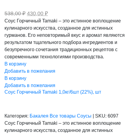
Первоначальная
Текущая
538,00
₽
430,00
₽
цена
цена:
Соус Горчичный Tamaki – это истинное воплощение
составляла
430,00 ₽.
кулинарного искусства, созданное для истинных
538,00 ₽.
гурманов. Его неповторимый вкус и аромат являются
результатом тщательного подбора ингредиентов и
безупречного сочетания традиционных рецептов с
современными технологиями производства.
В корзину
Добавить в пожелания
В корзину
Добавить в пожелания
Соус Горчичный Tamaki 1,0кг/6шт (22%), шт
Категория:
Бакалея
Все товары
Соусы
|
SKU:
6097
Соус Горчичный Tamaki – это истинное воплощение
кулинарного искусства, созданное для истинных