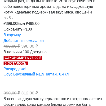
каждый раз, когда вы готовите. Этот соус сочетает в
себе неповторимые ароматы дыма и сладковатую
нотку, идеально подчеркивая вкус мяса, овощей и
рыбы.
₽
398.00
Был ₽
498.00
Сохранить ₽100
В корзину
Добавить в пожелания
Первоначальная
Текущая
498,00
₽
398,00
₽
цена
цена:
В наличии
100
Доступно
составляла
398,00 ₽.
СЭКОНОМИТЬ 78,00 ₽
498,00 ₽.
0 ОСТАЛОСЬ
Распродажа!
Соус Брусничный №19 Tamaki, 0,47л
Первоначальная
Текущая
390,00
₽
312,00
₽
цена
цена:
В осенних джунглях супермаркетов и гастрономических
составляла
312,00 ₽.
фестивалей, когда каждое блюдо стремится быть
390,00 ₽.