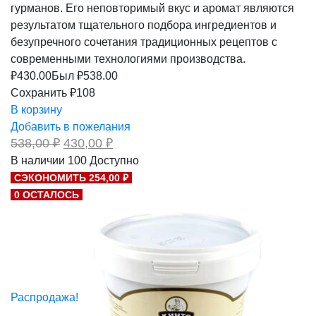
гурманов. Его неповторимый вкус и аромат являются
результатом тщательного подбора ингредиентов и
безупречного сочетания традиционных рецептов с
современными технологиями производства.
₽
430.00
Был ₽
538.00
Сохранить ₽108
В корзину
Добавить в пожелания
Первоначальная
Текущая
538,00
₽
430,00
₽
цена
цена:
В наличии
100
Доступно
составляла
430,00 ₽.
СЭКОНОМИТЬ 254,00 ₽
538,00 ₽.
0 ОСТАЛОСЬ
Распродажа!