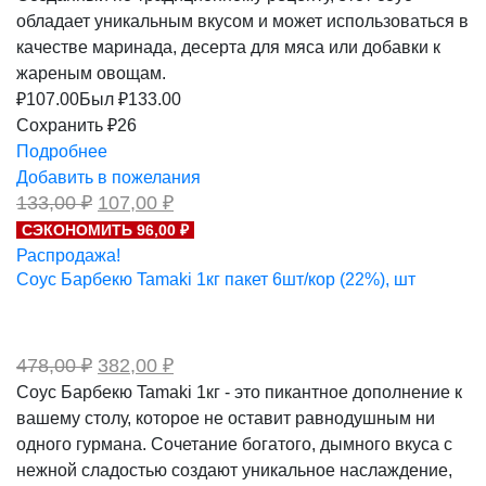
обладает уникальным вкусом и может использоваться в
качестве маринада, десерта для мяса или добавки к
жареным овощам.
₽
107.00
Был ₽
133.00
Сохранить ₽26
Подробнее
Добавить в пожелания
Первоначальная
Текущая
133,00
₽
107,00
₽
цена
цена:
СЭКОНОМИТЬ 96,00 ₽
составляла
107,00 ₽.
Распродажа!
133,00 ₽.
Соус Барбекю Tamaki 1кг пакет 6шт/кор (22%), шт
Первоначальная
Текущая
478,00
₽
382,00
₽
цена
цена:
Соус Барбекю Tamaki 1кг - это пикантное дополнение к
составляла
382,00 ₽.
вашему столу, которое не оставит равнодушным ни
478,00 ₽.
одного гурмана. Сочетание богатого, дымного вкуса с
нежной сладостью создают уникальное наслаждение,