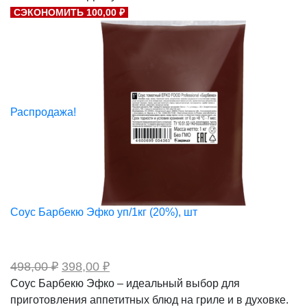
составляла
206,00 ₽.
СЭКОНОМИТЬ 100,00 ₽
258,00 ₽.
Распродажа!
Соус Барбекю Эфко уп/1кг (20%), шт
Первоначальная
Текущая
498,00
₽
398,00
₽
цена
цена:
Соус Барбекю Эфко – идеальный выбор для
составляла
398,00 ₽.
приготовления аппетитных блюд на гриле и в духовке.
498,00 ₽.