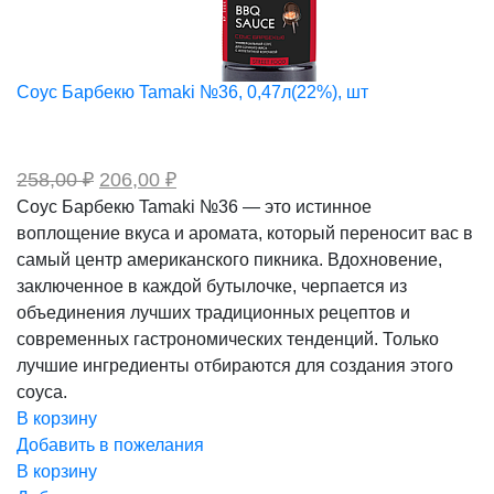
Соус Барбекю Tamaki №36, 0,47л(22%), шт
Первоначальная
Текущая
258,00
₽
206,00
₽
цена
цена:
Соус Барбекю Tamaki №36 — это истинное
составляла
206,00 ₽.
воплощение вкуса и аромата, который переносит вас в
258,00 ₽.
самый центр американского пикника. Вдохновение,
заключенное в каждой бутылочке, черпается из
объединения лучших традиционных рецептов и
современных гастрономических тенденций. Только
лучшие ингредиенты отбираются для создания этого
соуса.
В корзину
Добавить в пожелания
В корзину