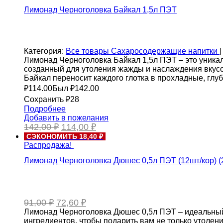
Лимонад Черноголовка Байкал 1,5л ПЭТ
Категория:
Все товары
Сахаросодержащие напитки
|
Лимонад Черноголовка Байкал 1,5л ПЭТ – это уникал
созданный для утоления жажды и наслаждения вкусо
Байкал переносит каждого глотка в прохладные, глу
₽
114.00
Был ₽
142.00
Сохранить ₽28
Подробнее
Добавить в пожелания
Первоначальная
Текущая
142,00
₽
114,00
₽
цена
цена:
СЭКОНОМИТЬ 18,40 ₽
составляла
114,00 ₽.
Распродажа!
142,00 ₽.
Лимонад Черноголовка Дюшес 0,5л ПЭТ (12шт/кор) (
Первоначальная
Текущая
91,00
₽
72,60
₽
цена
цена:
Лимонад Черноголовка Дюшес 0,5л ПЭТ – идеальный 
составляла
72,60 ₽.
ингредиентов, чтобы подарить вам не только утоле