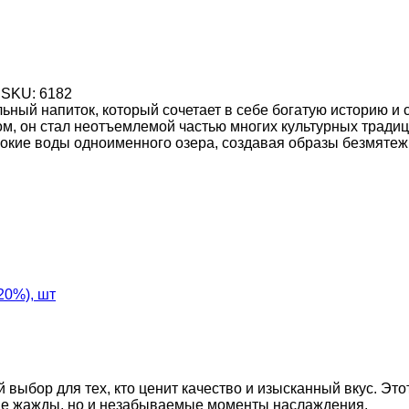
SKU:
6182
ьный напиток, который сочетает в себе богатую историю и
м, он стал неотъемлемой частью многих культурных традиц
бокие воды одноименного озера, создавая образы безмятеж
20%), шт
выбор для тех, кто ценит качество и изысканный вкус. Эт
ние жажды, но и незабываемые моменты наслаждения.