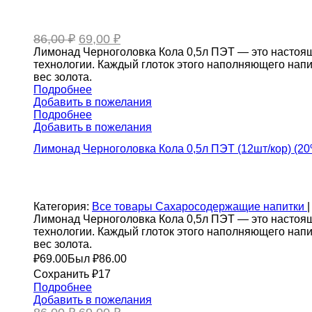
Первоначальная
Текущая
86,00
₽
69,00
₽
цена
цена:
Лимонад Черноголовка Кола 0,5л ПЭТ — это настоящ
составляла
69,00 ₽.
технологии. Каждый глоток этого наполняющего напи
86,00 ₽.
вес золота.
Подробнее
Добавить в пожелания
Подробнее
Добавить в пожелания
Лимонад Черноголовка Кола 0,5л ПЭТ (12шт/кор) (20
Категория:
Все товары
Сахаросодержащие напитки
|
Лимонад Черноголовка Кола 0,5л ПЭТ — это настоящ
технологии. Каждый глоток этого наполняющего напи
вес золота.
₽
69.00
Был ₽
86.00
Сохранить ₽17
Подробнее
Добавить в пожелания