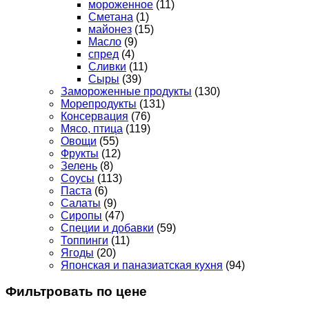
мороженное
(11)
Сметана
(1)
майонез
(15)
Масло
(9)
спред
(4)
Сливки
(11)
Сыры
(39)
Замороженные продукты
(130)
Морепродукты
(131)
Консервация
(76)
Мясо, птица
(119)
Овощи
(55)
Фрукты
(12)
Зелень
(8)
Соусы
(113)
Паста
(6)
Салаты
(9)
Сиропы
(47)
Специи и добавки
(59)
Топпинги
(11)
Ягоды
(20)
Японская и паназиатская кухня
(94)
Фильтровать по цене