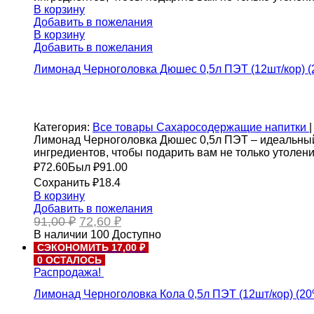
91,00 ₽.
В корзину
Добавить в пожелания
В корзину
Добавить в пожелания
Лимонад Черноголовка Дюшес 0,5л ПЭТ (12шт/кор) (
Категория:
Все товары
Сахаросодержащие напитки
|
Лимонад Черноголовка Дюшес 0,5л ПЭТ – идеальный 
ингредиентов, чтобы подарить вам не только утоле
₽
72.60
Был ₽
91.00
Сохранить ₽18.4
В корзину
Добавить в пожелания
Первоначальная
Текущая
91,00
₽
72,60
₽
цена
цена:
В наличии
100
Доступно
составляла
72,60 ₽.
СЭКОНОМИТЬ 17,00 ₽
91,00 ₽.
0 ОСТАЛОСЬ
Распродажа!
Лимонад Черноголовка Кола 0,5л ПЭТ (12шт/кор) (20