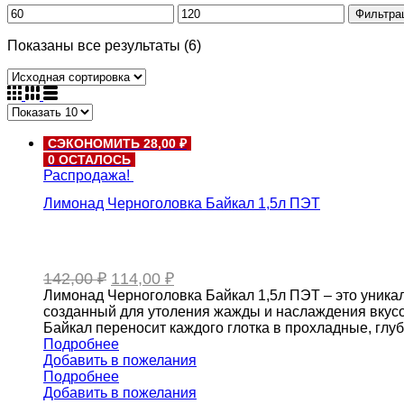
Фильтра
Показаны все результаты (6)
СЭКОНОМИТЬ 28,00 ₽
0 ОСТАЛОСЬ
Распродажа!
Лимонад Черноголовка Байкал 1,5л ПЭТ
Первоначальная
Текущая
142,00
₽
114,00
₽
цена
цена:
Лимонад Черноголовка Байкал 1,5л ПЭТ – это уникал
составляла
114,00 ₽.
созданный для утоления жажды и наслаждения вкусо
142,00 ₽.
Байкал переносит каждого глотка в прохладные, глу
Подробнее
Добавить в пожелания
Подробнее
Добавить в пожелания