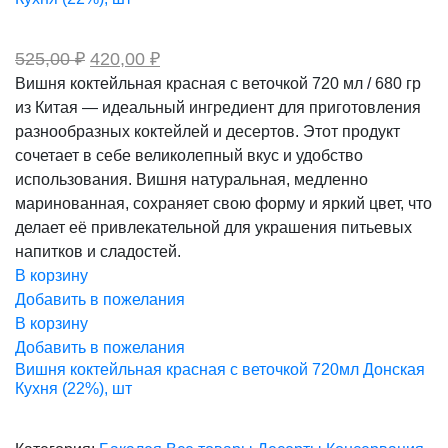
Первоначальная
Текущая
525,00
₽
420,00
₽
цена
цена:
Вишня коктейльная красная с веточкой 720 мл / 680 гр
составляла
420,00 ₽.
из Китая — идеальный ингредиент для приготовления
525,00 ₽.
разнообразных коктейлей и десертов. Этот продукт
сочетает в себе великолепный вкус и удобство
использования. Вишня натуральная, медленно
маринованная, сохраняет свою форму и яркий цвет, что
делает её привлекательной для украшения питьевых
напитков и сладостей.
В корзину
Добавить в пожелания
В корзину
Добавить в пожелания
Вишня коктейльная красная с веточкой 720мл Донская
Кухня (22%), шт