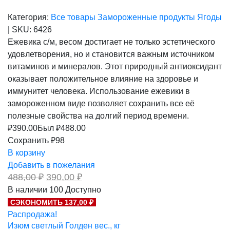
Категория:
Все товары
Замороженные продукты
Ягоды
|
SKU:
6426
Ежевика с/м, весом достигает не только эстетического
удовлетворения, но и становится важным источником
витаминов и минералов. Этот природный антиоксидант
оказывает положительное влияние на здоровье и
иммунитет человека. Использование ежевики в
замороженном виде позволяет сохранить все её
полезные свойства на долгий период времени.
₽
390.00
Был ₽
488.00
Сохранить ₽98
В корзину
Добавить в пожелания
Первоначальная
Текущая
488,00
₽
390,00
₽
цена
цена:
В наличии
100
Доступно
составляла
390,00 ₽.
СЭКОНОМИТЬ 137,00 ₽
488,00 ₽.
Распродажа!
Изюм светлый Голден вес., кг