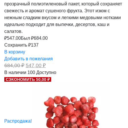
прозрачный полиэтиленовый пакет, который сохраняет
свежесть и аромат сушеного фрукта. Этот изюм с
нежным сладким вкусом и легкими медовыми нотками
идеально подходит для выпечки, десертов, каш и
салатов.
₽
547.00
Был ₽
684.00
Сохранить ₽137
В корзину
Добавить в пожелания
Первоначальная
Текущая
684,00
₽
547,00
₽
цена
цена:
В наличии
100
Доступно
составляла
547,00 ₽.
СЭКОНОМИТЬ 50,00 ₽
684,00 ₽.
Распродажа!