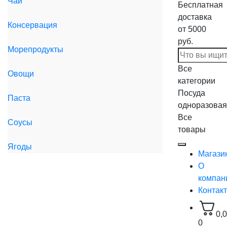
Чай
Бесплатная
доставка
Консервация
от 5000
руб.
Морепродукты
Все
Овощи
категории
Посуда
Паста
одноразовая
Все
Соусы
товары
Ягоды
Магази
О
компан
Контак
0,
0