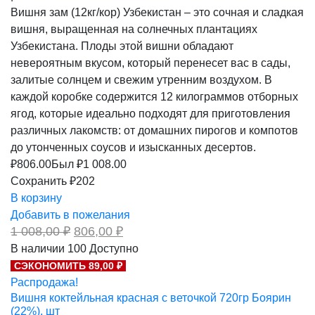
Вишня зам (12кг/кор) Узбекистан – это сочная и сладкая
вишня, выращенная на солнечных плантациях
Узбекистана. Плоды этой вишни обладают
невероятным вкусом, который перенесет вас в сады,
залитые солнцем и свежим утренним воздухом. В
каждой коробке содержится 12 килограммов отборных
ягод, которые идеально подходят для приготовления
различных лакомств: от домашних пирогов и компотов
до утонченных соусов и изысканных десертов.
₽
806.00
Был ₽
1 008.00
Сохранить ₽202
В корзину
Добавить в пожелания
Первоначальная
Текущая
1 008,00
₽
806,00
₽
цена
цена:
В наличии
100
Доступно
составляла
806,00 ₽.
СЭКОНОМИТЬ 89,00 ₽
1
008,00 ₽.
Распродажа!
Вишня коктейльная красная с веточкой 720гр Боярин
(22%), шт