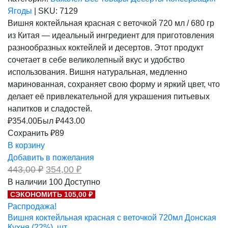
Ягоды
|
SKU:
7129
Вишня коктейльная красная с веточкой 720 мл / 680 гр
из Китая — идеальный ингредиент для приготовления
разнообразных коктейлей и десертов. Этот продукт
сочетает в себе великолепный вкус и удобство
использования. Вишня натуральная, медленно
маринованная, сохраняет свою форму и яркий цвет, что
делает её привлекательной для украшения питьевых
напитков и сладостей.
₽
354.00
Был ₽
443.00
Сохранить ₽89
В корзину
Добавить в пожелания
Первоначальная
Текущая
443,00
₽
354,00
₽
цена
цена:
В наличии
100
Доступно
составляла
354,00 ₽.
СЭКОНОМИТЬ 105,00 ₽
443,00 ₽.
Распродажа!
Вишня коктейльная красная с веточкой 720мл Донская
Кухня (22%), шт