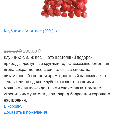
Клубника с/м, кг. вес (20%), кг
Первоначальная
Текущая
250,00
₽
200,00
₽
цена
цена:
Клубника с/м, кг. вес — это настоящий подарок
составляла
200,00 ₽.
природы, доступный круглый год. Свежезамороженная
250,00 ₽.
ягода сохраняет все свои полезные свойства,
витаминовый состав и аромат, который напоминает о
теплых летних днях. Клубника известна своими
мощными антиоксидантными свойствами, помогает
укрепить иммунитет и дарит заряд бодрости и хорошего
настроения.
В корзину
Добавить в пожелания