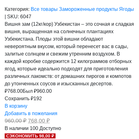
Категория:
Все товары
Замороженные продукты
Ягоды
|
SKU:
6047
Вишня зам (12кг/кор) Узбекистан – это сочная и сладкая
вишня, выращенная на солнечных плантациях
Узбекистана. Плоды этой вишни обладают
невероятным вкусом, который перенесет вас в сады,
залитые солнцем и свежим утренним воздухом. В
каждой коробке содержится 12 килограммов отборных
ягод, которые идеально подходят для приготовления
различных лакомств: от домашних пирогов и компотов
до утонченных соусов и изысканных десертов.
₽
768.00
Был ₽
960.00
Сохранить ₽192
В корзину
Добавить в пожелания
Первоначальная
Текущая
960,00
₽
768,00
₽
цена
цена:
В наличии
100
Доступно
составляла
768,00 ₽.
СЭКОНОМИТЬ 98,00 ₽
960,00 ₽.