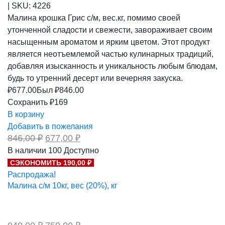
|
SKU:
4226
Малина крошка Грис с/м, вес.кг, помимо своей
утонченной сладости и свежести, завораживает своим
насыщенным ароматом и ярким цветом. Этот продукт
является неотъемлемой частью кулинарных традиций,
добавляя изысканность и уникальность любым блюдам,
будь то утренний десерт или вечерняя закуска.
₽
677.00
Был ₽
846.00
Сохранить ₽169
В корзину
Добавить в пожелания
Первоначальная
Текущая
846,00
₽
677,00
₽
цена
цена:
В наличии
100
Доступно
составляла
677,00 ₽.
СЭКОНОМИТЬ 190,00 ₽
846,00 ₽.
Распродажа!
Малина с/м 10кг, вес (20%), кг
Первоначальная
Текущая