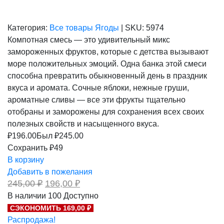
Категория:
Все товары
Ягоды
|
SKU:
5974
Компотная смесь — это удивительный микс
замороженных фруктов, которые с детства вызывают
море положительных эмоций. Одна банка этой смеси
способна превратить обыкновенный день в праздник
вкуса и аромата. Сочные яблоки, нежные груши,
ароматные сливы — все эти фрукты тщательно
отобраны и заморожены для сохранения всех своих
полезных свойств и насыщенного вкуса.
₽
196.00
Был ₽
245.00
Сохранить ₽49
В корзину
Добавить в пожелания
Первоначальная
Текущая
245,00
₽
196,00
₽
цена
цена:
В наличии
100
Доступно
составляла
196,00 ₽.
СЭКОНОМИТЬ 169,00 ₽
245,00 ₽.
Распродажа!