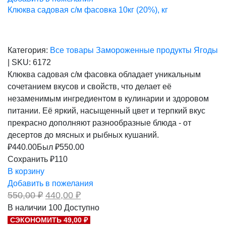
Клюква садовая с/м фасовка 10кг (20%), кг
Категория:
Все товары
Замороженные продукты
Ягоды
|
SKU:
6172
Клюква садовая с/м фасовка обладает уникальным
сочетанием вкусов и свойств, что делает её
незаменимым ингредиентом в кулинарии и здоровом
питании. Её яркий, насыщенный цвет и терпкий вкус
прекрасно дополняют разнообразные блюда - от
десертов до мясных и рыбных кушаний.
₽
440.00
Был ₽
550.00
Сохранить ₽110
В корзину
Добавить в пожелания
Первоначальная
Текущая
550,00
₽
440,00
₽
цена
цена:
В наличии
100
Доступно
составляла
440,00 ₽.
СЭКОНОМИТЬ 49,00 ₽
550,00 ₽.