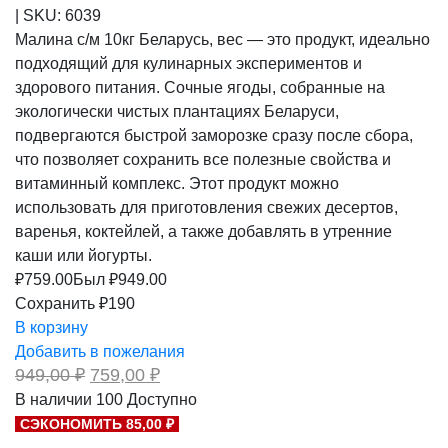
|
SKU:
6039
Малина с/м 10кг Беларусь, вес — это продукт, идеально
подходящий для кулинарных экспериментов и
здорового питания. Сочные ягоды, собранные на
экологически чистых плантациях Беларуси,
подвергаются быстрой заморозке сразу после сбора,
что позволяет сохранить все полезные свойства и
витаминный комплекс. Этот продукт можно
использовать для приготовления свежих десертов,
варенья, коктейлей, а также добавлять в утренние
каши или йогурты.
₽
759.00
Был ₽
949.00
Сохранить ₽190
В корзину
Добавить в пожелания
Первоначальная
Текущая
949,00
₽
759,00
₽
цена
цена:
В наличии
100
Доступно
составляла
759,00 ₽.
СЭКОНОМИТЬ 85,00 ₽
949,00 ₽.