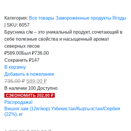
Категория:
Все товары
Замороженные продукты
Ягоды
|
SKU:
6057
Брусника с/м – это уникальный продукт, сочетающий в
себе полезные свойства и насыщенный аромат
северных лесов
₽
589.00
Был ₽
736.00
Сохранить ₽147
В корзину
Добавить в пожелания
Первоначальная
Текущая
736,00
₽
589,00
₽
цена
цена:
В наличии
100
Доступно
составляла
589,00 ₽.
СЭКОНОМИТЬ 202,00 ₽
736,00 ₽.
Распродажа!
Вишня зам (12кг/кор) Узбекистан/Кыргызстан/Сербия
(22%), кг