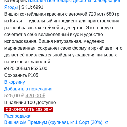
Категория:
Бакалея
Все товары
Десерты
Консервация
Ягоды
|
SKU:
6991
Вишня коктейльная красная с веточкой 720 мл / 680 гр
из Китая — идеальный ингредиент для приготовления
разнообразных коктейлей и десертов. Этот продукт
сочетает в себе великолепный вкус и удобство
использования. Вишня натуральная, медленно
маринованная, сохраняет свою форму и яркий цвет, что
делает её привлекательной для украшения питьевых
напитков и сладостей.
₽
420.00
Был ₽
525.00
Сохранить ₽105
В корзину
Добавить в пожелания
Первоначальная
Текущая
525,00
₽
420,00
₽
цена
цена:
В наличии
100
Доступно
составляла
420,00 ₽.
СЭКОНОМИТЬ 192,00 ₽
525,00 ₽.
Распродажа!
Вишня с/м Премиум (крупная), кг 1 Сорт (20%), кг