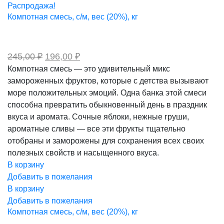
Распродажа!
Компотная смесь, с/м, вес (20%), кг
Первоначальная
Текущая
245,00
₽
196,00
₽
цена
цена:
Компотная смесь — это удивительный микс
составляла
196,00 ₽.
замороженных фруктов, которые с детства вызывают
245,00 ₽.
море положительных эмоций. Одна банка этой смеси
способна превратить обыкновенный день в праздник
вкуса и аромата. Сочные яблоки, нежные груши,
ароматные сливы — все эти фрукты тщательно
отобраны и заморожены для сохранения всех своих
полезных свойств и насыщенного вкуса.
В корзину
Добавить в пожелания
В корзину
Добавить в пожелания
Компотная смесь, с/м, вес (20%), кг