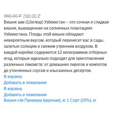
Первоначальная
Текущая
960,00
₽
768,00
₽
цена
цена:
Вишня зам (12кг/кор) Узбекистан – это сочная и сладкая
составляла
768,00 ₽.
вишня, выращенная на солнечных плантациях
960,00 ₽.
Узбекистана. Плоды этой вишни обладают
невероятным вкусом, который перенесет вас в сады,
залитые солнцем и свежим утренним воздухом. В
каждой коробке содержится 12 килограммов отборных
ягод, которые идеально подходят для приготовления
различных лакомств: от домашних пирогов и компотов
до утонченных соусов и изысканных десертов.
В корзину
Добавить в пожелания
В корзину
Добавить в пожелания
Вишня с/м Премиум (крупная), кг 1 Сорт (20%), кг