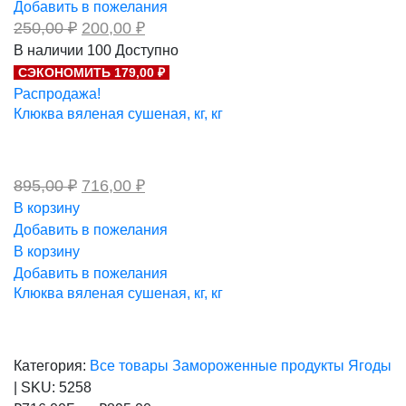
Добавить в пожелания
Первоначальная
Текущая
250,00
₽
200,00
₽
цена
цена:
В наличии
100
Доступно
составляла
200,00 ₽.
СЭКОНОМИТЬ 179,00 ₽
250,00 ₽.
Распродажа!
Клюква вяленая сушеная, кг, кг
Первоначальная
Текущая
895,00
₽
716,00
₽
цена
цена:
В корзину
составляла
716,00 ₽.
Добавить в пожелания
895,00 ₽.
В корзину
Добавить в пожелания
Клюква вяленая сушеная, кг, кг
Категория:
Все товары
Замороженные продукты
Ягоды
|
SKU:
5258