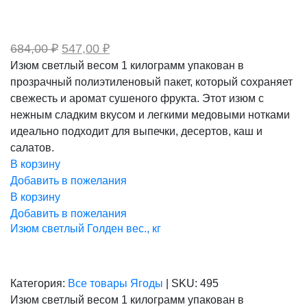
Первоначальная
Текущая
684,00
₽
547,00
₽
цена
цена:
Изюм светлый весом 1 килограмм упакован в
составляла
547,00 ₽.
прозрачный полиэтиленовый пакет, который сохраняет
684,00 ₽.
свежесть и аромат сушеного фрукта. Этот изюм с
нежным сладким вкусом и легкими медовыми нотками
идеально подходит для выпечки, десертов, каш и
салатов.
В корзину
Добавить в пожелания
В корзину
Добавить в пожелания
Изюм светлый Голден вес., кг
Категория:
Все товары
Ягоды
|
SKU:
495
Изюм светлый весом 1 килограмм упакован в