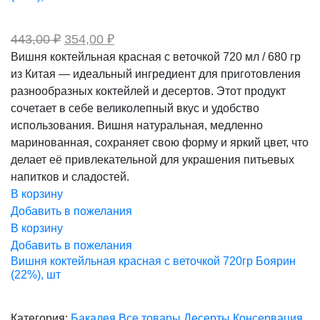
Первоначальная
Текущая
443,00
₽
354,00
₽
цена
цена:
Вишня коктейльная красная с веточкой 720 мл / 680 гр
составляла
354,00 ₽.
из Китая — идеальный ингредиент для приготовления
443,00 ₽.
разнообразных коктейлей и десертов. Этот продукт
сочетает в себе великолепный вкус и удобство
использования. Вишня натуральная, медленно
маринованная, сохраняет свою форму и яркий цвет, что
делает её привлекательной для украшения питьевых
напитков и сладостей.
В корзину
Добавить в пожелания
В корзину
Добавить в пожелания
Вишня коктейльная красная с веточкой 720гр Боярин
(22%), шт
Категория:
Бакалея
Все товары
Десерты
Консервация