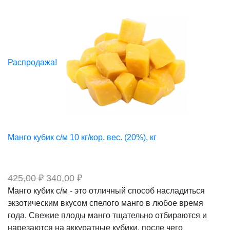
Распродажа!
Манго кубик с/м 10 кг/кор. вес. (20%), кг
Первоначальная
Текущая
425,00
₽
340,00
₽
цена
цена:
Манго кубик с/м - это отличный способ насладиться
составляла
340,00 ₽.
экзотическим вкусом спелого манго в любое время
425,00 ₽.
года. Свежие плоды манго тщательно отбираются и
нарезаются на аккуратные кубики, после чего