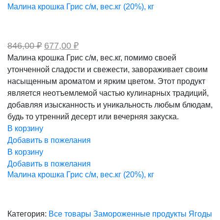
Малина крошка Грис с/м, вес.кг (20%), кг
Первоначальная
Текущая
846,00
₽
677,00
₽
цена
цена:
Малина крошка Грис с/м, вес.кг, помимо своей
составляла
677,00 ₽.
утонченной сладости и свежести, завораживает своим
846,00 ₽.
насыщенным ароматом и ярким цветом. Этот продукт
является неотъемлемой частью кулинарных традиций,
добавляя изысканность и уникальность любым блюдам,
будь то утренний десерт или вечерняя закуска.
В корзину
Добавить в пожелания
В корзину
Добавить в пожелания
Малина крошка Грис с/м, вес.кг (20%), кг
Категория:
Все товары
Замороженные продукты
Ягоды