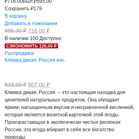
₽
716.00
Был ₽
895.00
Сохранить ₽179
В корзину
Добавить в пожелания
Первоначальная
Текущая
895,00
₽
716,00
₽
цена
цена:
В наличии
100
Доступно
составляла
716,00 ₽.
СЭКОНОМИТЬ 126,00 ₽
895,00 ₽.
Распродажа!
Клюква дикая, Россия вес.
Первоначальная
Текущая
633,00
₽
507,00
₽
цена
цена:
Клюква дикая, Россия – это настоящая находка для
составляла
507,00 ₽.
ценителей натуральных продуктов. Она обладает
633,00 ₽.
ярким, насыщенным вкусом и несравненной кислинкой,
которая является визитной карточкой этой ягоды.
Произрастающая в экологически чистых регионах
России, эта ягода вбирает в себя все богатство
природы.