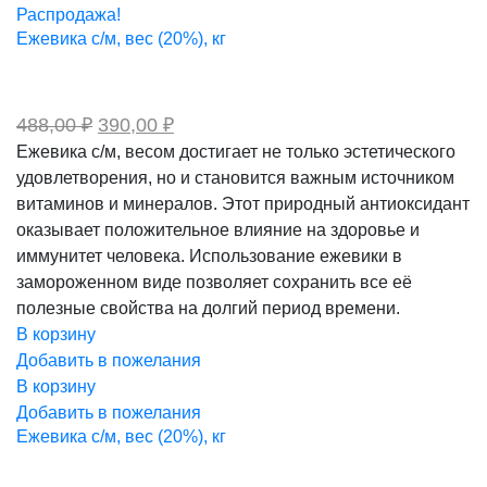
Распродажа!
Ежевика с/м, вес (20%), кг
Первоначальная
Текущая
488,00
₽
390,00
₽
цена
цена:
Ежевика с/м, весом достигает не только эстетического
составляла
390,00 ₽.
удовлетворения, но и становится важным источником
488,00 ₽.
витаминов и минералов. Этот природный антиоксидант
оказывает положительное влияние на здоровье и
иммунитет человека. Использование ежевики в
замороженном виде позволяет сохранить все её
полезные свойства на долгий период времени.
В корзину
Добавить в пожелания
В корзину
Добавить в пожелания
Ежевика с/м, вес (20%), кг