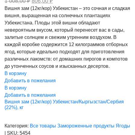
Первоначальная
Текущая
1 008,00
₽
806,00
₽
цена
цена:
Вишня зам (12кг/кор) Узбекистан – это сочная и сладкая
составляла
806,00 ₽.
вишня, выращенная на солнечных плантациях
1
008,00 ₽.
Узбекистана. Плоды этой вишни обладают
невероятным вкусом, который перенесет вас в сады,
залитые солнцем и свежим утренним воздухом. В
каждой коробке содержится 12 килограммов отборных
ягод, которые идеально подходят для приготовления
различных лакомств: от домашних пирогов и компотов
до утонченных соусов и изысканных десертов.
В корзину
Добавить в пожелания
В корзину
Добавить в пожелания
Вишня зам (12кг/кор) Узбекистан/Кыргызстан/Сербия
(22%), кг
Категория:
Все товары
Замороженные продукты
Ягоды
|
SKU:
5454