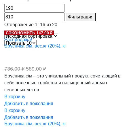
Фильтрация
Отображение 1–16 из 20
СЭКОНОМИТЬ 147,00 ₽
Распродажа!
Брусника с/м, вес.кг (20%), кг
Первоначальная
Текущая
736,00
₽
589,00
₽
цена
цена:
Брусника с/м – это уникальный продукт, сочетающий в
составляла
589,00 ₽.
себе полезные свойства и насыщенный аромат
736,00 ₽.
северных лесов
В корзину
Добавить в пожелания
В корзину
Добавить в пожелания
Брусника с/м, вес.кг (20%), кг