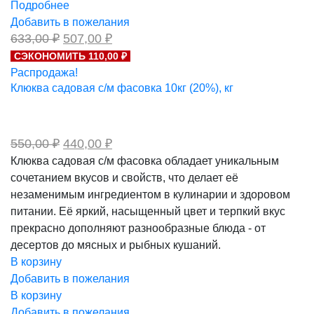
Подробнее
Добавить в пожелания
Первоначальная
Текущая
633,00
₽
507,00
₽
цена
цена:
СЭКОНОМИТЬ 110,00 ₽
составляла
507,00 ₽.
Распродажа!
633,00 ₽.
Клюква садовая с/м фасовка 10кг (20%), кг
Первоначальная
Текущая
550,00
₽
440,00
₽
цена
цена:
Клюква садовая с/м фасовка обладает уникальным
составляла
440,00 ₽.
сочетанием вкусов и свойств, что делает её
550,00 ₽.
незаменимым ингредиентом в кулинарии и здоровом
питании. Её яркий, насыщенный цвет и терпкий вкус
прекрасно дополняют разнообразные блюда - от
десертов до мясных и рыбных кушаний.
В корзину
Добавить в пожелания
В корзину
Добавить в пожелания