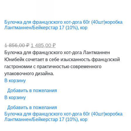
Булочка для французского хот-дога 60г (40шт)коробка
Лантманнен/Бейкерстар 17 (10%), кор
Первоначальная
Текущая
1 856,00
₽
1 485,00
₽
цена
цена:
Булочка для французского хот-дога Лантманнен
составляла
1
Юнибейк сочетает в себе изысканность французской
1
485,00 ₽.
856,00 ₽.
гастрономии с практичностью современного
упаковочного дизайна.
В корзину
Добавить в пожелания
В корзину
Добавить в пожелания
Булочка для французского хот-дога 60г (40шт)коробка
Лантманнен/Бейкерстар 17 (10%), кор