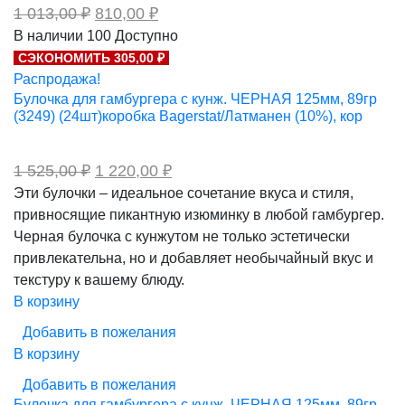
Первоначальная
Текущая
1 013,00
₽
810,00
₽
цена
цена:
В наличии
100
Доступно
составляла
810,00 ₽.
СЭКОНОМИТЬ 305,00 ₽
1
013,00 ₽.
Распродажа!
Булочка для гамбургера с кунж. ЧЕРНАЯ 125мм, 89гр
(3249) (24шт)коробка Bagerstat/Латманен (10%), кор
Первоначальная
Текущая
1 525,00
₽
1 220,00
₽
цена
цена:
Эти булочки – идеальное сочетание вкуса и стиля,
составляла
1
привносящие пикантную изюминку в любой гамбургер.
1
220,00 ₽.
525,00 ₽.
Черная булочка с кунжутом не только эстетически
привлекательна, но и добавляет необычайный вкус и
текстуру к вашему блюду.
В корзину
Добавить в пожелания
В корзину
Добавить в пожелания
Булочка для гамбургера с кунж. ЧЕРНАЯ 125мм, 89гр