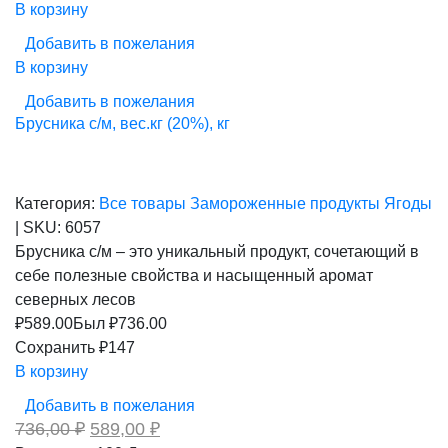
В корзину
Добавить в пожелания
В корзину
Добавить в пожелания
Брусника с/м, вес.кг (20%), кг
Категория:
Все товары
Замороженные продукты
Ягоды
|
SKU:
6057
Брусника с/м – это уникальный продукт, сочетающий в
себе полезные свойства и насыщенный аромат
северных лесов
₽
589.00
Был ₽
736.00
Сохранить ₽147
В корзину
Добавить в пожелания
Первоначальная
Текущая
736,00
₽
589,00
₽
цена
цена: