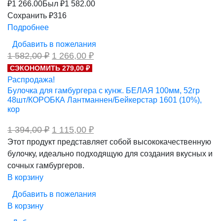
₽
1 266.00
Был ₽
1 582.00
Сохранить ₽316
Подробнее
Добавить в пожелания
Первоначальная
Текущая
1 582,00
₽
1 266,00
₽
цена
цена:
СЭКОНОМИТЬ 279,00 ₽
составляла
1
Распродажа!
1
266,00 ₽.
582,00 ₽.
Булочка для гамбургера с кунж. БЕЛАЯ 100мм, 52гр
48шт/КОРОБКА Лантманнен/Бейкерстар 1601 (10%),
кор
Первоначальная
Текущая
1 394,00
₽
1 115,00
₽
цена
цена:
Этот продукт представляет собой высококачественную
составляла
1
булочку, идеально подходящую для создания вкусных и
1
115,00 ₽.
394,00 ₽.
сочных гамбургеров.
В корзину
Добавить в пожелания
В корзину