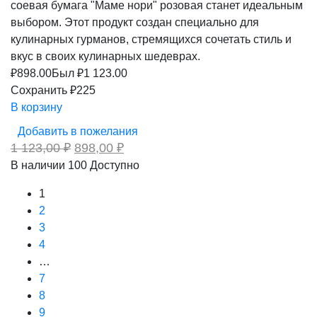
соевая бумага "Маме нори" розовая станет идеальным
выбором. Этот продукт создан специально для
кулинарных гурманов, стремящихся сочетать стиль и
вкус в своих кулинарных шедеврах.
₽
898.00
Был ₽
1 123.00
Сохранить ₽225
В корзину
Добавить в пожелания
Первоначальная
Текущая
1 123,00
₽
898,00
₽
цена
цена:
В наличии
100
Доступно
составляла
898,00 ₽.
1
1
123,00 ₽.
2
3
4
…
7
8
9