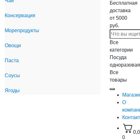
Чай
Бесплатная
доставка
Консервация
от 5000
руб.
Морепродукты
Все
Овощи
категории
Посуда
Паста
одноразовая
Все
Соусы
товары
Ягоды
Магази
О
компан
Контак
0,
0