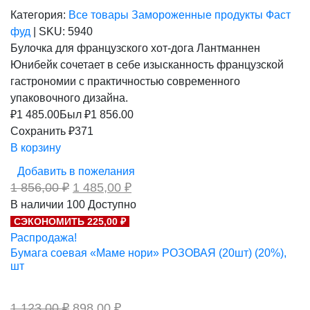
Категория:
Все товары
Замороженные продукты
Фаст
фуд
|
SKU:
5940
Булочка для французского хот-дога Лантманнен
Юнибейк сочетает в себе изысканность французской
гастрономии с практичностью современного
упаковочного дизайна.
₽
1 485.00
Был ₽
1 856.00
Сохранить ₽371
В корзину
Добавить в пожелания
Первоначальная
Текущая
1 856,00
₽
1 485,00
₽
цена
цена:
В наличии
100
Доступно
составляла
1
СЭКОНОМИТЬ 225,00 ₽
1
485,00 ₽.
856,00 ₽.
Распродажа!
Бумага соевая «Маме нори» РОЗОВАЯ (20шт) (20%),
шт
Первоначальная
Текущая
1 123,00
₽
898,00
₽