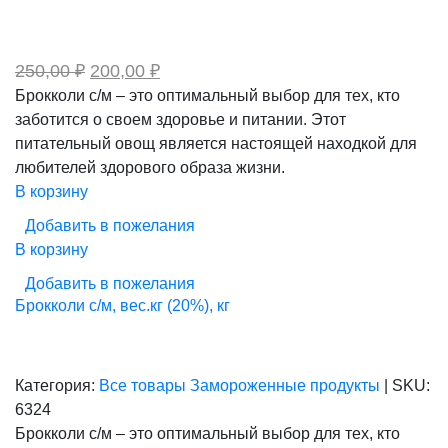
Первоначальная
Текущая
250,00
₽
200,00
₽
цена
цена:
Брокколи с/м – это оптимальный выбор для тех, кто
составляла
200,00 ₽.
заботится о своем здоровье и питании. Этот
250,00 ₽.
питательный овощ является настоящей находкой для
любителей здорового образа жизни.
В корзину
Добавить в пожелания
В корзину
Добавить в пожелания
Брокколи с/м, вес.кг (20%), кг
Категория:
Все товары
Замороженные продукты
|
SKU:
6324
Брокколи с/м – это оптимальный выбор для тех, кто