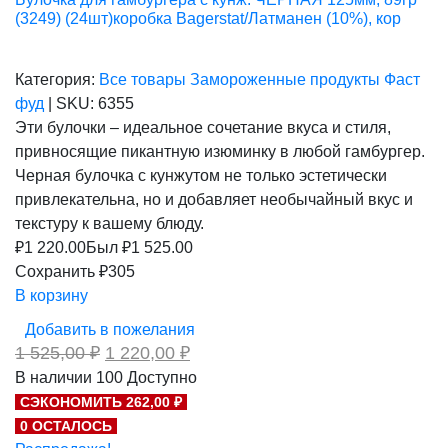
(3249) (24шт)коробка Bagerstat/Латманен (10%), кор
Категория:
Все товары
Замороженные продукты
Фаст
фуд
|
SKU:
6355
Эти булочки – идеальное сочетание вкуса и стиля,
привносящие пикантную изюминку в любой гамбургер.
Черная булочка с кунжутом не только эстетически
привлекательна, но и добавляет необычайный вкус и
текстуру к вашему блюду.
₽
1 220.00
Был ₽
1 525.00
Сохранить ₽305
В корзину
Добавить в пожелания
Первоначальная
Текущая
1 525,00
₽
1 220,00
₽
цена
цена:
В наличии
100
Доступно
составляла
1
СЭКОНОМИТЬ 262,00 ₽
1
220,00 ₽.
525,00 ₽.
0 ОСТАЛОСЬ