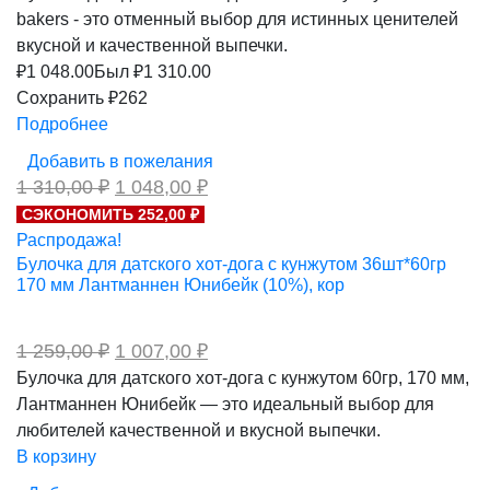
bakers - это отменный выбор для истинных ценителей
вкусной и качественной выпечки.
₽
1 048.00
Был ₽
1 310.00
Сохранить ₽262
Подробнее
Добавить в пожелания
Первоначальная
Текущая
1 310,00
₽
1 048,00
₽
цена
цена:
СЭКОНОМИТЬ 252,00 ₽
составляла
1
Распродажа!
1
048,00 ₽.
310,00 ₽.
Булочка для датского хот-дога с кунжутом 36шт*60гр
170 мм Лантманнен Юнибейк (10%), кор
Первоначальная
Текущая
1 259,00
₽
1 007,00
₽
цена
цена:
Булочка для датского хот-дога с кунжутом 60гр, 170 мм,
составляла
1
Лантманнен Юнибейк — это идеальный выбор для
1
007,00 ₽.
259,00 ₽.
любителей качественной и вкусной выпечки.
В корзину