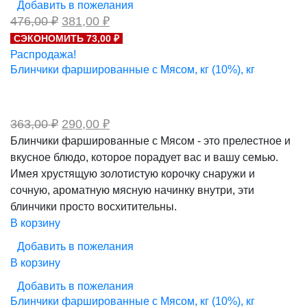
Добавить в пожелания
Первоначальная
Текущая
476,00
₽
381,00
₽
цена
цена:
СЭКОНОМИТЬ 73,00 ₽
составляла
381,00 ₽.
Распродажа!
476,00 ₽.
Блинчики фаршированные с Мясом, кг (10%), кг
Первоначальная
Текущая
363,00
₽
290,00
₽
цена
цена:
Блинчики фаршированные с Мясом - это прелестное и
составляла
290,00 ₽.
вкусное блюдо, которое порадует вас и вашу семью.
363,00 ₽.
Имея хрустящую золотистую корочку снаружи и
сочную, ароматную мясную начинку внутри, эти
блинчики просто восхитительны.
В корзину
Добавить в пожелания
В корзину
Добавить в пожелания
Блинчики фаршированные с Мясом, кг (10%), кг