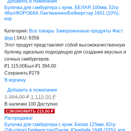
Добавить в пожелания
Булочка для гамбургера с кунж. БЕЛАЯ 100мм, 52гр
48шт/КОРОБКА Лантманнен/Бейкерстар 1601 (10%),
кор
Категория:
Все товары
Замороженные продукты
Фаст
фуд
|
SKU:
6356
Этот продукт представляет собой высококачественную
булочку, идеально подходящую для создания вкусных и
сочных гамбургеров.
₽
1 115.00
Был ₽
1 394.00
Сохранить ₽279
В корзину
Добавить в пожелания
Первоначальная
Текущая
1 394,00
₽
1 115,00
₽
цена
цена:
В наличии
100
Доступно
составляла
1
СЭКОНОМИТЬ 215,00 ₽
1
115,00 ₽.
394,00 ₽.
Распродажа!
Булочка для гамбургера с кунж. Белая 125мм, 82гр
(24шт/кор) Бейкерстар/Лантм. Юнибейк 1648 (10%), кор