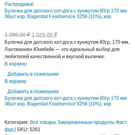
259,00 ₽.
Распродажа!
Булочка для датского хот-дога с кунжутом 60гр 170 мм
36шт кор. Bagerstat Foodservice 3256 (10%), кор
Первоначальная
Текущая
1 286,00
₽
1 029,00
₽
цена
цена:
Булочка для датского хот-дога с кунжутом 60гр, 170 мм,
составляла
1
Лантманнен Юнибейк — это идеальный выбор для
1
029,00 ₽.
286,00 ₽.
любителей качественной и вкусной выпечки.
В корзину
Добавить в пожелания
В корзину
Добавить в пожелания
Булочка для датского хот-дога с кунжутом 60гр 170 мм
36шт кор. Bagerstat Foodservice 3256 (10%), кор
Категория:
Все товары
Замороженные продукты
Фаст
фуд
|
SKU:
5261