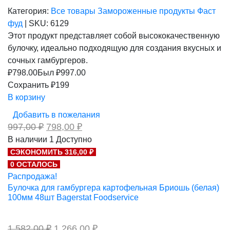
Категория:
Все товары
Замороженные продукты
Фаст
фуд
|
SKU:
6129
Этот продукт представляет собой высококачественную
булочку, идеально подходящую для создания вкусных и
сочных гамбургеров.
₽
798.00
Был ₽
997.00
Сохранить ₽199
В корзину
Добавить в пожелания
Первоначальная
Текущая
997,00
₽
798,00
₽
цена
цена:
В наличии
1
Доступно
составляла
798,00 ₽.
СЭКОНОМИТЬ 316,00 ₽
997,00 ₽.
0 ОСТАЛОСЬ
Распродажа!
Булочка для гамбургера картофельная Бриошь (белая)
100мм 48шт Bagerstat Foodservice
Первоначальная
Текущая
1 582,00
₽
1 266,00
₽