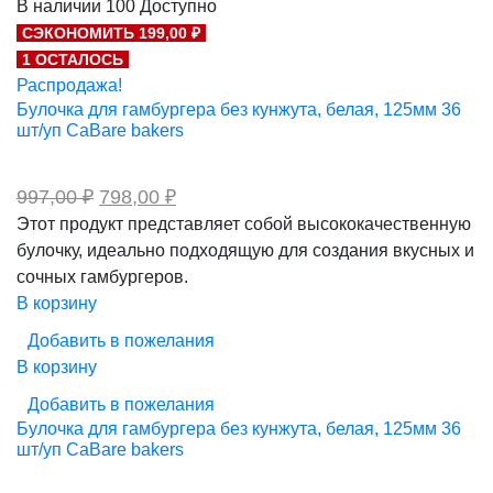
В наличии
100
Доступно
составляла
589,00 ₽.
СЭКОНОМИТЬ 199,00 ₽
736,00 ₽.
1 ОСТАЛОСЬ
Распродажа!
Булочка для гамбургера без кунжута, белая, 125мм 36
шт/уп CaBare bakers
Первоначальная
Текущая
997,00
₽
798,00
₽
цена
цена:
Этот продукт представляет собой высококачественную
составляла
798,00 ₽.
булочку, идеально подходящую для создания вкусных и
997,00 ₽.
сочных гамбургеров.
В корзину
Добавить в пожелания
В корзину
Добавить в пожелания
Булочка для гамбургера без кунжута, белая, 125мм 36
шт/уп CaBare bakers