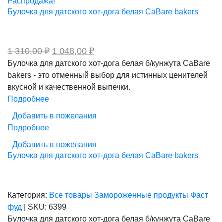
Распродажа!
Булочка для датского хот-дога белая CaBare bakers
Первоначальная
Текущая
1 310,00
₽
1 048,00
₽
цена
цена:
Булочка для датского хот-дога белая б/кунжута CaBare
составляла
1
bakers - это отменный выбор для истинных ценителей
1
048,00 ₽.
310,00 ₽.
вкусной и качественной выпечки.
Подробнее
Добавить в пожелания
Подробнее
Добавить в пожелания
Булочка для датского хот-дога белая CaBare bakers
Категория:
Все товары
Замороженные продукты
Фаст
фуд
|
SKU:
6399
Булочка для датского хот-дога белая б/кунжута CaBare