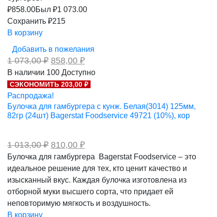
₽
858.00
Был ₽
1 073.00
Сохранить ₽215
В корзину
Добавить в пожелания
Первоначальная
Текущая
1 073,00
₽
858,00
₽
цена
цена:
В наличии
100
Доступно
составляла
858,00 ₽.
СЭКОНОМИТЬ 203,00 ₽
1
073,00 ₽.
Распродажа!
Булочка для гамбургера с кунж. Белая(3014) 125мм,
82гр (24шт) Bagerstat Foodservice 49721 (10%), кор
Первоначальная
Текущая
1 013,00
₽
810,00
₽
цена
цена:
Булочка для гамбургера Bagerstat Foodservice – это
составляла
810,00 ₽.
идеальное решение для тех, кто ценит качество и
1
013,00 ₽.
изысканный вкус. Каждая булочка изготовлена из
отборной муки высшего сорта, что придает ей
неповторимую мягкость и воздушность.
В корзину