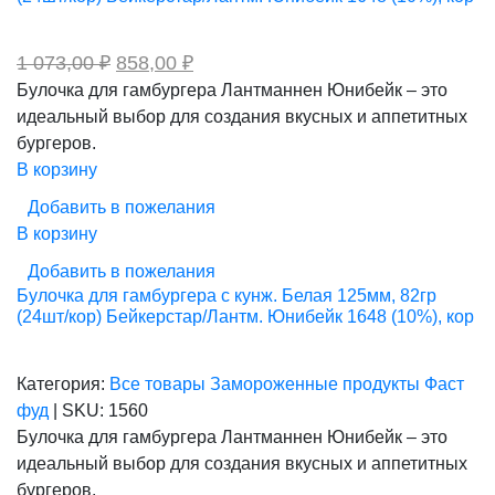
Первоначальная
Текущая
1 073,00
₽
858,00
₽
цена
цена:
Булочка для гамбургера Лантманнен Юнибейк – это
составляла
858,00 ₽.
идеальный выбор для создания вкусных и аппетитных
1
073,00 ₽.
бургеров.
В корзину
Добавить в пожелания
В корзину
Добавить в пожелания
Булочка для гамбургера с кунж. Белая 125мм, 82гр
(24шт/кор) Бейкерстар/Лантм. Юнибейк 1648 (10%), кор
Категория:
Все товары
Замороженные продукты
Фаст
фуд
|
SKU:
1560
Булочка для гамбургера Лантманнен Юнибейк – это
идеальный выбор для создания вкусных и аппетитных
бургеров.