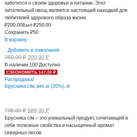
заботится о своем здоровье и питании. Этот
питательный овощ является настоящей находкой для
любителей здорового образа жизни.
₽
200.00
Был ₽
250.00
Сохранить ₽50
В корзину
Добавить в пожелания
Первоначальная
Текущая
250,00
₽
200,00
₽
цена
цена:
В наличии
100
Доступно
составляла
200,00 ₽.
СЭКОНОМИТЬ 147,00 ₽
250,00 ₽.
Распродажа!
Брусника с/м, вес.кг (20%), кг
Первоначальная
Текущая
736,00
₽
589,00
₽
цена
цена:
Брусника с/м – это уникальный продукт, сочетающий в
составляла
589,00 ₽.
себе полезные свойства и насыщенный аромат
736,00 ₽.
северных лесов