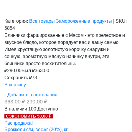
Категория:
Все товары
Замороженные продукты
|
SKU:
5854
Блинчики фаршированные с Мясом - это прелестное и
вкусное блюдо, которое порадует вас и вашу семью.
Имея хрустящую золотистую корочку снаружи и
сочную, ароматную мясную начинку внутри, эти
блинчики просто восхитительны.
₽
290.00
Был ₽
363.00
Сохранить ₽73
В корзину
Добавить в пожелания
Первоначальная
Текущая
363,00
₽
290,00
₽
цена
цена:
В наличии
100
Доступно
составляла
290,00 ₽.
СЭКОНОМИТЬ 50,00 ₽
363,00 ₽.
Распродажа!
Брокколи с/м, вес.кг (20%), кг