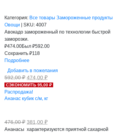
Категория:
Все товары
Замороженные продукты
Овощи
|
SKU:
4007
Авокадо замороженный по технологии быстрой
заморозки.
₽
474.00
Был ₽
592.00
Сохранить ₽118
Подробнее
Добавить в пожелания
Первоначальная
Текущая
592,00
₽
474,00
₽
цена
цена:
СЭКОНОМИТЬ 95,00 ₽
составляла
474,00 ₽.
Распродажа!
592,00 ₽.
Ананас кубик с/м, кг
Первоначальная
Текущая
476,00
₽
381,00
₽
цена
цена:
Ананасы характеризуются приятной сахарной
составляла
381,00 ₽.