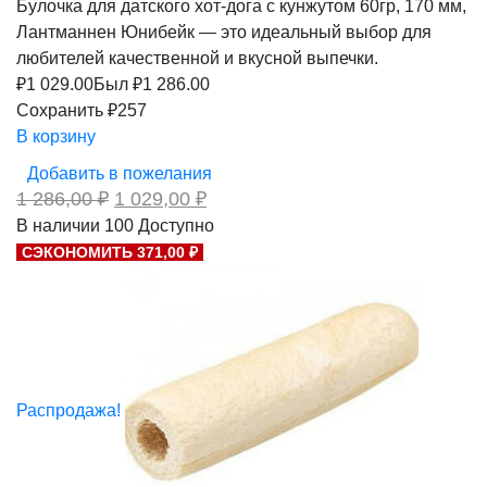
Булочка для датского хот-дога с кунжутом 60гр, 170 мм,
Лантманнен Юнибейк — это идеальный выбор для
любителей качественной и вкусной выпечки.
₽
1 029.00
Был ₽
1 286.00
Сохранить ₽257
В корзину
Добавить в пожелания
Первоначальная
Текущая
1 286,00
₽
1 029,00
₽
цена
цена:
В наличии
100
Доступно
составляла
1
СЭКОНОМИТЬ 371,00 ₽
1
029,00 ₽.
286,00 ₽.
Распродажа!