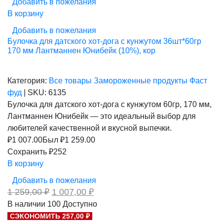
Добавить в пожелания
В корзину
Добавить в пожелания
Булочка для датского хот-дога с кунжутом 36шт*60гр
170 мм Лантманнен Юнибейк (10%), кор
Категория:
Все товары
Замороженные продукты
Фаст
фуд
|
SKU:
6135
Булочка для датского хот-дога с кунжутом 60гр, 170 мм,
Лантманнен Юнибейк — это идеальный выбор для
любителей качественной и вкусной выпечки.
₽
1 007.00
Был ₽
1 259.00
Сохранить ₽252
В корзину
Добавить в пожелания
Первоначальная
Текущая
1 259,00
₽
1 007,00
₽
цена
цена:
В наличии
100
Доступно
составляла
1
СЭКОНОМИТЬ 257,00 ₽
1
007,00 ₽.