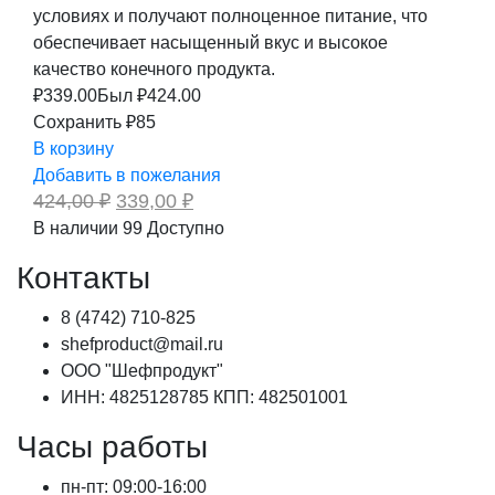
условиях и получают полноценное питание, что
обеспечивает насыщенный вкус и высокое
качество конечного продукта.
₽
339.00
Был ₽
424.00
Сохранить ₽85
В корзину
Добавить в пожелания
Первоначальная
Текущая
424,00
₽
339,00
₽
цена
цена:
В наличии
99
Доступно
составляла
339,00 ₽.
424,00 ₽.
Контакты
8 (4742) 710-825
shefproduct@mail.ru
ООО "Шефпродукт"
ИНН: 4825128785 КПП: 482501001
Часы работы
пн-пт: 09:00-16:00