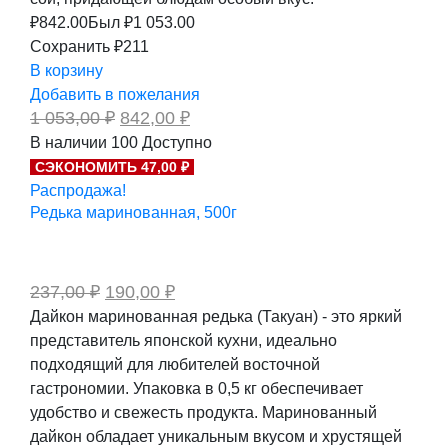
₽
842.00
Был ₽
1 053.00
Сохранить ₽211
В корзину
Добавить в пожелания
Первоначальная
Текущая
1 053,00
₽
842,00
₽
цена
цена:
В наличии
100
Доступно
составляла
842,00 ₽.
СЭКОНОМИТЬ 47,00 ₽
1
053,00 ₽.
Распродажа!
Редька маринованная, 500г
Первоначальная
Текущая
237,00
₽
190,00
₽
цена
цена:
Дайкон маринованная редька (Такуан) - это яркий
составляла
190,00 ₽.
представитель японской кухни, идеально
237,00 ₽.
подходящий для любителей восточной
гастрономии. Упаковка в 0,5 кг обеспечивает
удобство и свежесть продукта. Маринованный
дайкон обладает уникальным вкусом и хрустящей