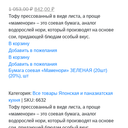
Первоначальная
Текущая
1 053,00
₽
842,00
₽
цена
цена:
Тофу прессованный в виде листа, а проще
составляла
842,00 ₽.
«маменори» – это соевая бумага, аналог
1
053,00 ₽.
водорослей нори, который производят на основе
сои, придающей блюдам особый вкус.
В корзину
Добавить в пожелания
В корзину
Добавить в пожелания
Бумага соевая «Маменори» ЗЕЛЕНАЯ (20шт)
(20%), шт
Категория:
Все товары
Японская и паназиатская
кухня
|
SKU:
6632
Тофу прессованный в виде листа, а проще
«маменори» – это соевая бумага, аналог
водорослей нори, который производят на основе
сои, придающей блюдам особый вкус.