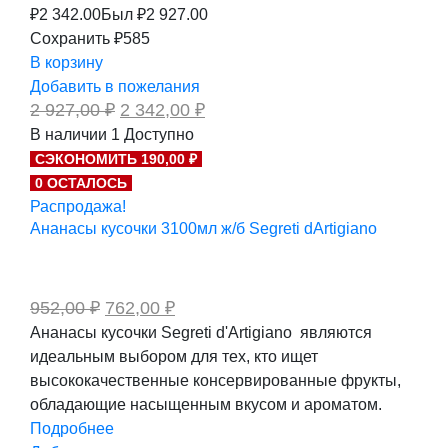
₽
2 342.00
Был ₽
2 927.00
Сохранить ₽585
В корзину
Добавить в пожелания
Первоначальная
Текущая
2 927,00
₽
2 342,00
₽
цена
цена:
В наличии
1
Доступно
составляла
2
СЭКОНОМИТЬ 190,00 ₽
2
342,00 ₽.
927,00 ₽.
0 ОСТАЛОСЬ
Распродажа!
Ананасы кусочки 3100мл ж/б Segreti dArtigiano
Первоначальная
Текущая
952,00
₽
762,00
₽
цена
цена:
Ананасы кусочки Segreti d'Artigiano являются
составляла
762,00 ₽.
идеальным выбором для тех, кто ищет
952,00 ₽.
высококачественные консервированные фрукты,
обладающие насыщенным вкусом и ароматом.
Подробнее