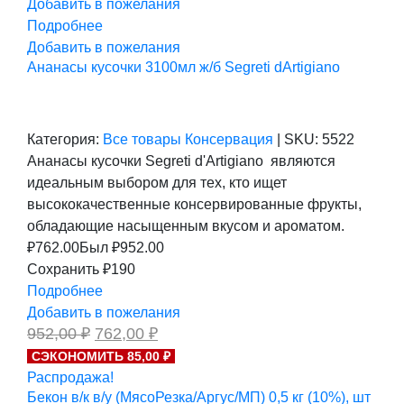
Добавить в пожелания
Подробнее
Добавить в пожелания
Ананасы кусочки 3100мл ж/б Segreti dArtigiano
Категория:
Все товары
Консервация
|
SKU:
5522
Ананасы кусочки Segreti d'Artigiano являются
идеальным выбором для тех, кто ищет
высококачественные консервированные фрукты,
обладающие насыщенным вкусом и ароматом.
₽
762.00
Был ₽
952.00
Сохранить ₽190
Подробнее
Добавить в пожелания
Первоначальная
Текущая
952,00
₽
762,00
₽
цена
цена:
СЭКОНОМИТЬ 85,00 ₽
составляла
762,00 ₽.
Распродажа!
952,00 ₽.
Бекон в/к в/у (МясоРезка/Аргус/МП) 0,5 кг (10%), шт