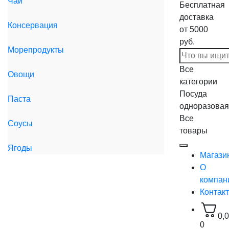
Чай
Бесплатная
доставка
Консервация
от 5000
руб.
Морепродукты
Все
Овощи
категории
Посуда
Паста
одноразовая
Все
Соусы
товары
Ягоды
Магази
О
компан
Контак
0,
0