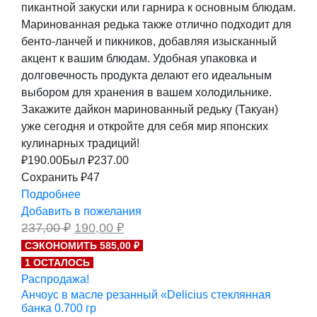
пикантной закуски или гарнира к основным блюдам.
Маринованная редька также отлично подходит для
бенто-ланчей и пикников, добавляя изысканный
акцент к вашим блюдам. Удобная упаковка и
долговечность продукта делают его идеальным
выбором для хранения в вашем холодильнике.
Закажите дайкон маринованный редьку (Такуан)
уже сегодня и откройте для себя мир японских
кулинарных традиций!
₽
190.00
Был ₽
237.00
Сохранить ₽47
Подробнее
Добавить в пожелания
Первоначальная
Текущая
237,00
₽
190,00
₽
цена
цена:
СЭКОНОМИТЬ 585,00 ₽
составляла
190,00 ₽.
1 ОСТАЛОСЬ
237,00 ₽.
Распродажа!
Анчоус в масле резанный «Delicius стеклянная
банка 0.700 гр