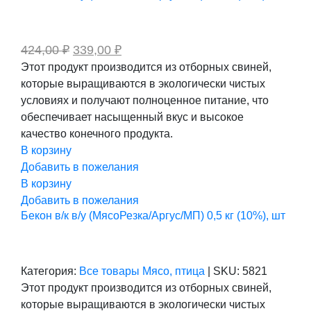
Первоначальная
Текущая
424,00
₽
339,00
₽
цена
цена:
Этот продукт производится из отборных свиней,
составляла
339,00 ₽.
которые выращиваются в экологически чистых
424,00 ₽.
условиях и получают полноценное питание, что
обеспечивает насыщенный вкус и высокое
качество конечного продукта.
В корзину
Добавить в пожелания
В корзину
Добавить в пожелания
Бекон в/к в/у (МясоРезка/Аргус/МП) 0,5 кг (10%), шт
Категория:
Все товары
Мясо, птица
|
SKU:
5821
Этот продукт производится из отборных свиней,
которые выращиваются в экологически чистых