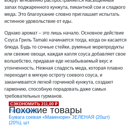
вокруг мгновенно распространяется насыщенный
запах поджаренного кунжута, пикантной сои и сладкого
меда. Это благоухание словно приглашает испытать
истинное удовольствие от еды.
Однако аромат – это лишь начало. Основное действие
Соуса Гриль Tamaki начинается тогда, когда он касается
блюда. Будь то сочные стейки, румяные морепродукты
или свежие овощи, каждая капля соуса добавляет свое
волшебство, придавая еде незабываемый вкус и
утонченность. Нежная сладость меда, которая плавно
переходит в мягкую остроту соевого соуса, и
заканчивается легкой горчинкой кунжута, создают
гармонию, способную порадовать даже самых
требовательных гурманов.
СЭКОНОМИТЬ 211,00 ₽
Похожие товары
Распродажа!
Бумага соевая «Маменори» ЗЕЛЕНАЯ (20шт)
(20%), шт