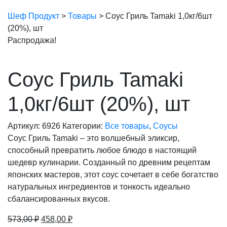
Шеф Продукт
>
Товары
>
Соус Гриль Tamaki 1,0кг/6шт
(20%), шт
Распродажа!
Соус Гриль Tamaki
1,0кг/6шт (20%), шт
Артикул:
6926
Категории:
Все товары
,
Соусы
Соус Гриль Tamaki – это волшебный эликсир,
способный превратить любое блюдо в настоящий
шедевр кулинарии. Созданный по древним рецептам
японских мастеров, этот соус сочетает в себе богатство
натуральных ингредиентов и тонкость идеально
сбалансированных вкусов.
Первоначальная
Текущая
573,00
₽
458,00
₽