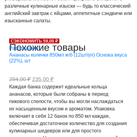
различные кулинарные изыски — будь то классический
английский завтрак с яйцами, аппетитные сэндвичи или
изысканные салаты.
СЭКОНОМИТЬ 59,00 ₽
Похожие товары
Распродажа!
Ананасы колечки 850мл ж/б (12шт/уп) Основа вкуса
(22%), шт
Первоначальная
Текущая
294,00
₽
235,00
₽
цена
цена:
Каждая банка содержит идеальные кольца
составляла
235,00 ₽.
ананасов, которые были собраны в период
294,00 ₽.
пикового спелости, чтобы вы могли наслаждаться
их насыщенным вкусом и ароматом. Упаковка
включает в себя 12 банок по 850 мл каждая,
обеспечивая достаточное количество для создания
кулинарных шедевров или для простого