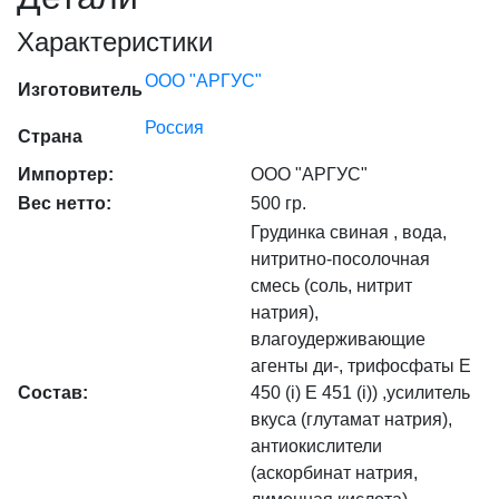
(10%),
Характеристики
шт
количество
ООО "АРГУС"
Изготовитель
Россия
Страна
Импортер:
ООО "АРГУС"
Вес нетто:
500 гр.
Грудинка свиная , вода,
нитритно-посолочная
смесь (соль, нитрит
натрия),
влагоудерживающие
агенты ди-, трифосфаты Е
Состав:
450 (i) Е 451 (i)) ,усилитель
вкуса (глутамат натрия),
антиокислители
(аскорбинат натрия,