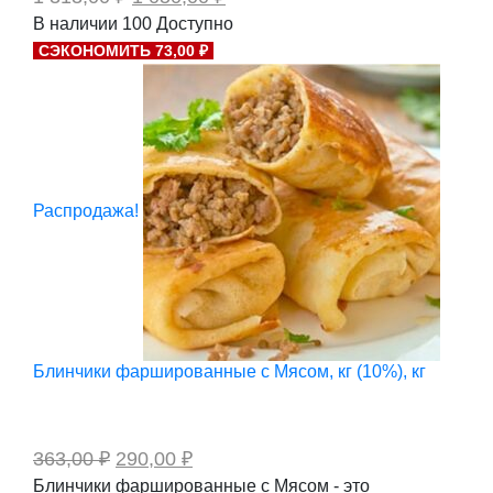
цена
цена:
В наличии
100
Доступно
составляла
1
СЭКОНОМИТЬ 73,00 ₽
1
050,00 ₽.
313,00 ₽.
Распродажа!
Блинчики фаршированные с Мясом, кг (10%), кг
Первоначальная
Текущая
363,00
₽
290,00
₽
цена
цена:
Блинчики фаршированные с Мясом - это