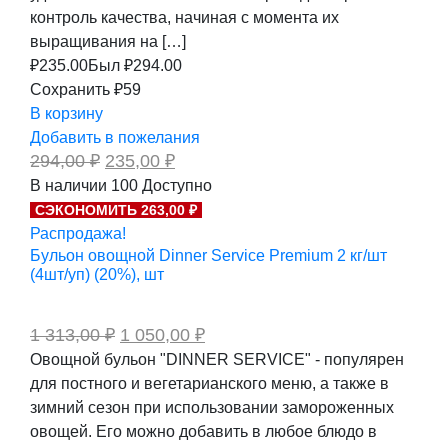
контроль качества, начиная с момента их
выращивания на […]
₽
235.00
Был ₽
294.00
Сохранить ₽59
В корзину
Добавить в пожелания
Первоначальная
Текущая
294,00
₽
235,00
₽
цена
цена:
В наличии
100
Доступно
составляла
235,00 ₽.
СЭКОНОМИТЬ 263,00 ₽
294,00 ₽.
Распродажа!
Бульон овощной Dinner Service Premium 2 кг/шт
(4шт/уп) (20%), шт
Первоначальная
Текущая
1 313,00
₽
1 050,00
₽
цена
цена:
Овощной бульон "DINNER SERVICE" - популярен
составляла
1
для постного и вегетарианского меню, а также в
1
050,00 ₽.
313,00 ₽.
зимний сезон при использовании замороженных
овощей. Его можно добавить в любое блюдо в