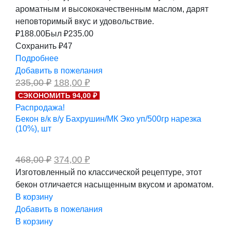
ароматным и высококачественным маслом, дарят
неповторимый вкус и удовольствие.
₽
188.00
Был ₽
235.00
Сохранить ₽47
Подробнее
Добавить в пожелания
Первоначальная
Текущая
235,00
₽
188,00
₽
цена
цена:
СЭКОНОМИТЬ 94,00 ₽
составляла
188,00 ₽.
Распродажа!
235,00 ₽.
Бекон в/к в/у Бахрушин/МК Эко уп/500гр нарезка
(10%), шт
Первоначальная
Текущая
468,00
₽
374,00
₽
цена
цена:
Изготовленный по классической рецептуре, этот
составляла
374,00 ₽.
бекон отличается насыщенным вкусом и ароматом.
468,00 ₽.
В корзину
Добавить в пожелания
В корзину