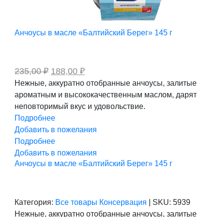
Анчоусы в масле «Балтийский Берег» 145 г
Первоначальная
Текущая
235,00
₽
188,00
₽
цена
цена:
Нежные, аккуратно отобранные анчоусы, залитые
составляла
188,00 ₽.
ароматным и высококачественным маслом, дарят
235,00 ₽.
неповторимый вкус и удовольствие.
Подробнее
Добавить в пожелания
Подробнее
Добавить в пожелания
Анчоусы в масле «Балтийский Берег» 145 г
Категория:
Все товары
Консервация
|
SKU:
5939
Нежные, аккуратно отобранные анчоусы, залитые