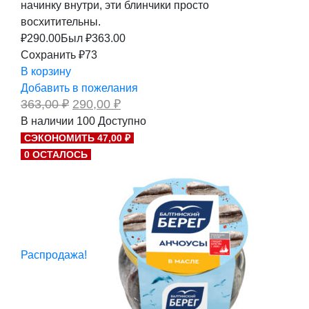
начинку внутри, эти блинчики просто
восхитительны.
₽
290.00
Был ₽
363.00
Сохранить ₽73
В корзину
Добавить в пожелания
Первоначальная
Текущая
363,00
₽
290,00
₽
цена
цена:
В наличии
100
Доступно
составляла
290,00 ₽.
СЭКОНОМИТЬ 47,00 ₽
363,00 ₽.
0 ОСТАЛОСЬ
Распродажа!