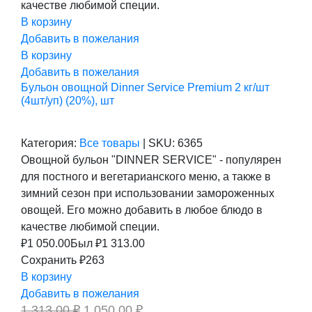
качестве любимой специи.
В корзину
Добавить в пожелания
В корзину
Добавить в пожелания
Бульон овощной Dinner Service Premium 2 кг/шт
(4шт/уп) (20%), шт
Категория:
Все товары
|
SKU:
6365
Овощной бульон "DINNER SERVICE" - популярен
для постного и вегетарианского меню, а также в
зимний сезон при использовании замороженных
овощей. Его можно добавить в любое блюдо в
качестве любимой специи.
₽
1 050.00
Был ₽
1 313.00
Сохранить ₽263
В корзину
Добавить в пожелания
Первоначальная
Текущая
1 313,00
₽
1 050,00
₽