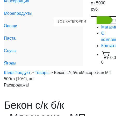
Консервация
от 5000
руб.
Морепродукты
ВСЕ КАТЕГОРИИ
Овощи
Магази
О
Паста
компан
Контак
Соусы
0,
0
Ягоды
Шеф Продукт
>
Товары
>
Бекон с/к б/к «Мясорезка» МП
500гр (10%), шт
Распродажа!
Бекон с/к б/к