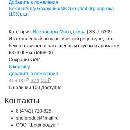
Добавить в пожелания
Бекон в/к в/у Бахрушин/МК Эко уп/500гр нарезка
(10%), шт
Категория:
Все товары
Мясо, птица
|
SKU:
6309
Изготовленный по классической рецептуре, этот
бекон отличается насыщенным вкусом и ароматом.
₽
374.00
Был ₽
468.00
Сохранить ₽94
В корзину
Добавить в пожелания
Первоначальная
Текущая
468,00
₽
374,00
₽
цена
цена:
В наличии
100
Доступно
составляла
374,00 ₽.
468,00 ₽.
Контакты
8 (4742) 710-825
shefproduct@mail.ru
ООО "Шефпродукт"