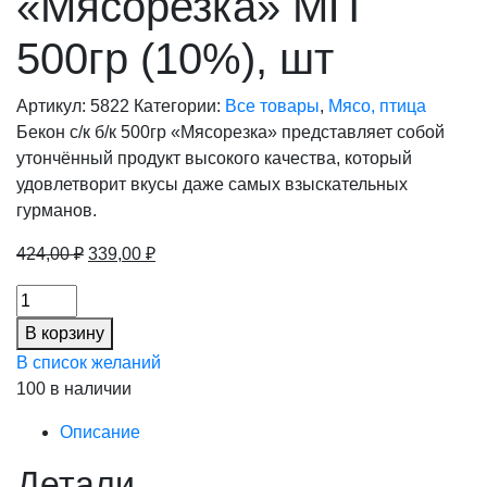
«Мясорезка» МП
500гр (10%), шт
Артикул:
5822
Категории:
Все товары
,
Мясо, птица
Бекон с/к б/к 500гр «Мясорезка» представляет собой
утончённый продукт высокого качества, который
удовлетворит вкусы даже самых взыскательных
гурманов.
Первоначальная
Текущая
424,00
₽
339,00
₽
цена
цена:
Бекон
составляла
339,00 ₽.
с/
424,00 ₽.
В корзину
к
В список желаний
б/
100 в наличии
к
"Мясорезка"
Описание
МП
Детали
500гр