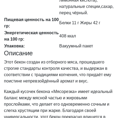
лимонная кислота),
натуральные специи,сахар,
перец чёрный.
Пищевая ценность на 100
Белки 11 г Жиры 42 г
гр:
Энергетическая ценность
408 ккал
на 100 гр:
Упаковка:
Вакуумный пакет
Описание
Этот бекон создан из отборного мяса, прошедшего
строгие стандарты контроля качества, и выдержан в
соответствии с традициями копчения, что придаёт ему
поистине непревзойдённый аромат и вкус.
Каждый кусочек бекона «Мясорезка» имеет идеальный
баланс между мясной частью и жировыми
прослойками, что делает его одновременно сочным и
слегка хрустящим при жарке. Благодаря своей
универсальности, этот бекон прекрасно впишется в