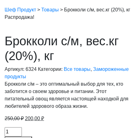
Шеф Продукт
>
Товары
>
Брокколи с/м, вес.кг (20%), кг
Распродажа!
Брокколи с/м, вес.кг
(20%), кг
Артикул:
6324
Категории:
Все товары
,
Замороженные
продукты
Брокколи с/м – это оптимальный выбор для тех, кто
заботится о своем здоровье и питании. Этот
питательный овощ является настоящей находкой для
любителей здорового образа жизни.
Первоначальная
Текущая
250,00
₽
200,00
₽
цена
цена:
Брокколи
составляла
200,00 ₽.
с/