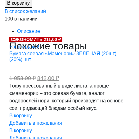
250,00 ₽.
В корзину
м,
В список желаний
вес.кг
100 в наличии
(20%),
кг
Описание
количество
СЭКОНОМИТЬ 211,00 ₽
Похожие товары
Распродажа!
Бумага соевая «Маменори» ЗЕЛЕНАЯ (20шт)
(20%), шт
Первоначальная
Текущая
1 053,00
₽
842,00
₽
цена
цена:
Тофу прессованный в виде листа, а проще
составляла
842,00 ₽.
«маменори» – это соевая бумага, аналог
1
053,00 ₽.
водорослей нори, который производят на основе
сои, придающей блюдам особый вкус.
В корзину
Добавить в пожелания
В корзину
Добавить в пожелания