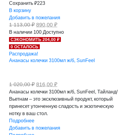
Сохранить ₽223
В корзину
Добавить в пожелания
Первоначальная
Текущая
1 113,00
₽
890,00
₽
цена
цена:
В наличии
100
Доступно
составляла
890,00 ₽.
СЭКОНОМИТЬ 204,00 ₽
1
113,00 ₽.
0 ОСТАЛОСЬ
Распродажа!
Ананасы колечки 3100мл ж/б, SunFeel
Первоначальная
Текущая
1 020,00
₽
816,00
₽
цена
цена:
Ананасы колечки 3100мл ж/б, SunFeel, Тайланд/
составляла
816,00 ₽.
Вьетнам – это эксклюзивный продукт, который
1
020,00 ₽.
принесет утонченную сладость и экзотическую
нотку в ваш стол.
Подробнее
Добавить в пожелания