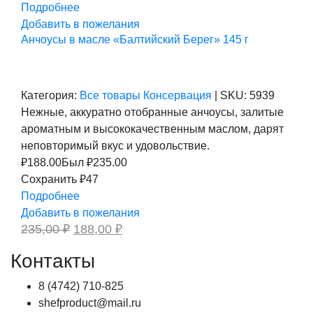
Подробнее
Добавить в пожелания
Анчоусы в масле «Балтийский Берег» 145 г
Категория:
Все товары
Консервация
|
SKU:
5939
Нежные, аккуратно отобранные анчоусы, залитые
ароматным и высококачественным маслом, дарят
неповторимый вкус и удовольствие.
₽
188.00
Был ₽
235.00
Сохранить ₽47
Подробнее
Добавить в пожелания
Первоначальная
Текущая
235,00
₽
188,00
₽
цена
цена:
составляла
188,00 ₽.
Контакты
235,00 ₽.
8 (4742) 710-825
shefproduct@mail.ru