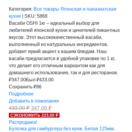
Категория:
Все товары
Японская и паназиатская
кухня
|
SKU:
5868
Васаби OSHI 1кг – идеальный выбор для
любителей японской кухни и ценителей пикантных
вкусов. Этот высококачественный васаби,
выполненный из натуральных ингредиентов,
добавит яркий акцент к вашим блюдам. Наш
васаби предлагается в удобной упаковке по 1 кг,
что делает его отличным вариантом как для
домашнего использования, так и для ресторанов.
₽
347.00
Был ₽
433.00
Сохранить ₽86
Подробнее
Добавить в пожелания
Первоначальная
Текущая
433,00
₽
347,00
₽
цена
цена:
СЭКОНОМИТЬ 223,00 ₽
составляла
347,00 ₽.
Распродажа!
433,00 ₽.
Булочка для гамбургера без кунж. Белая 125мм,