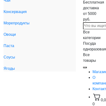
Чай
Бесплатная
доставка
Консервация
от 5000
руб.
Морепродукты
Все
Овощи
категории
Посуда
Паста
одноразовая
Все
Соусы
товары
Ягоды
Магази
О
компан
Контак
0,
0