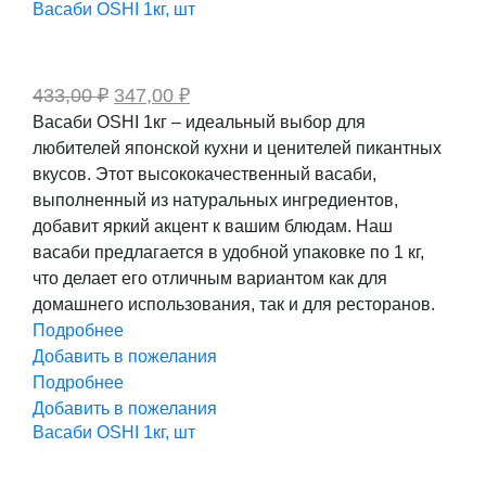
Васаби OSHI 1кг, шт
Первоначальная
Текущая
433,00
₽
347,00
₽
цена
цена:
Васаби OSHI 1кг – идеальный выбор для
составляла
347,00 ₽.
любителей японской кухни и ценителей пикантных
433,00 ₽.
вкусов. Этот высококачественный васаби,
выполненный из натуральных ингредиентов,
добавит яркий акцент к вашим блюдам. Наш
васаби предлагается в удобной упаковке по 1 кг,
что делает его отличным вариантом как для
домашнего использования, так и для ресторанов.
Подробнее
Добавить в пожелания
Подробнее
Добавить в пожелания
Васаби OSHI 1кг, шт