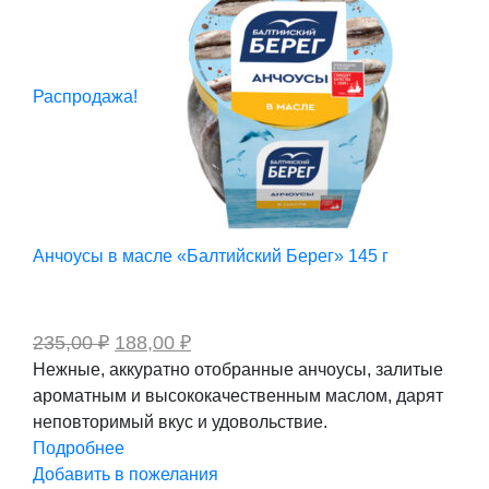
Распродажа!
Анчоусы в масле «Балтийский Берег» 145 г
Первоначальная
Текущая
235,00
₽
188,00
₽
цена
цена:
Нежные, аккуратно отобранные анчоусы, залитые
составляла
188,00 ₽.
ароматным и высококачественным маслом, дарят
235,00 ₽.
неповторимый вкус и удовольствие.
Подробнее
Добавить в пожелания