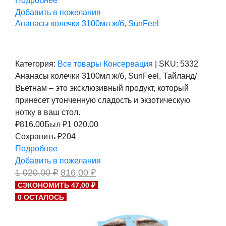
Подробнее
Добавить в пожелания
Ананасы колечки 3100мл ж/б, SunFeel
Категория:
Все товары
Консервация
|
SKU:
5332
Ананасы колечки 3100мл ж/б, SunFeel, Тайланд/
Вьетнам – это эксклюзивный продукт, который
принесет утонченную сладость и экзотическую
нотку в ваш стол.
₽
816.00
Был ₽
1 020.00
Сохранить ₽204
Подробнее
Добавить в пожелания
Первоначальная
Текущая
1 020,00
₽
816,00
₽
цена
цена:
СЭКОНОМИТЬ 47,00 ₽
составляла
816,00 ₽.
0 ОСТАЛОСЬ
1
020,00 ₽.