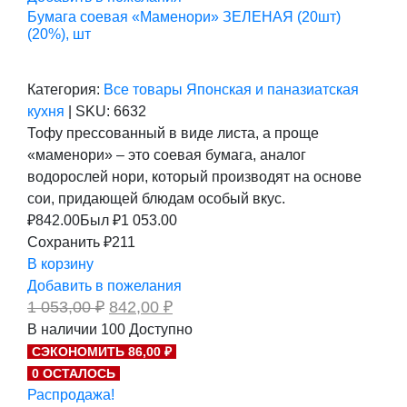
Бумага соевая «Маменори» ЗЕЛЕНАЯ (20шт)
(20%), шт
Категория:
Все товары
Японская и паназиатская
кухня
|
SKU:
6632
Тофу прессованный в виде листа, а проще
«маменори» – это соевая бумага, аналог
водорослей нори, который производят на основе
сои, придающей блюдам особый вкус.
₽
842.00
Был ₽
1 053.00
Сохранить ₽211
В корзину
Добавить в пожелания
Первоначальная
Текущая
1 053,00
₽
842,00
₽
цена
цена:
В наличии
100
Доступно
составляла
842,00 ₽.
СЭКОНОМИТЬ 86,00 ₽
1
053,00 ₽.
0 ОСТАЛОСЬ
Распродажа!