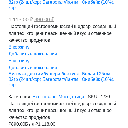
82гр (24шт/кор) Багерстат/Лантм. Юнибейк (10%),
кор
Первоначальная
Текущая
1 113,00
₽
890,00
₽
цена
цена:
Настоящий гастрономический шедевр, созданный
составляла
890,00 ₽.
для тех, кто ценит насыщенный вкус и отменное
1
113,00 ₽.
качество продуктов.
В корзину
Добавить в пожелания
В корзину
Добавить в пожелания
Булочка для гамбургера без кунж. Белая 125мм,
82гр (24шт/кор) Багерстат/Лантм. Юнибейк (10%),
кор
Категория:
Все товары
Мясо, птица
|
SKU:
7230
Настоящий гастрономический шедевр, созданный
для тех, кто ценит насыщенный вкус и отменное
качество продуктов.
₽
890.00
Был ₽
1 113.00