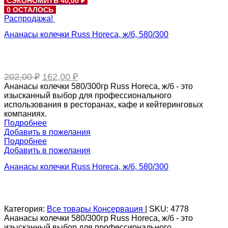
СЭКОНОМИТЬ 40,00 ₽
составляла
1
0 ОСТАЛОСЬ
1
487,00 ₽.
Распродажа!
858,00 ₽.
Ананасы колечки Russ Horeca, ж/б, 580/300
Первоначальная
Текущая
202,00
₽
162,00
₽
цена
цена:
Ананасы колечки 580/300гр Russ Horeca, ж/б - это
составляла
162,00 ₽.
изысканный выбор для профессионального
202,00 ₽.
использования в ресторанах, кафе и кейтеринговых
компаниях.
Подробнее
Добавить в пожелания
Подробнее
Добавить в пожелания
Ананасы колечки Russ Horeca, ж/б, 580/300
Категория:
Все товары
Консервация
|
SKU:
4778
Ананасы колечки 580/300гр Russ Horeca, ж/б - это
изысканный выбор для профессионального