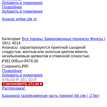
Добавить в пожелания
Подробнее
Добавить в пожелания
Ананас кубик с/м, кг
Категория:
Все товары
Замороженные продукты
Фрукты
|
SKU:
4014
Ананасы характеризуются приятной сахарной
сладостью, желтым или золотым цветом мякоти,
незабываемым ароматом и отменной сочностью.
₽
381.00
Был ₽
476.00
Сохранить ₽95
Подробнее
Добавить в пожелания
Первоначальная
Текущая
476,00
₽
381,00
₽
цена
цена:
СЭКОНОМИТЬ 371,00 ₽
составляла
381,00 ₽.
Распродажа!
476,00 ₽.
Баранина тазобедренная часть (окорок) б/к с/м ( -2,5кг)