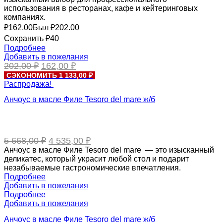
использования в ресторанах, кафе и кейтеринговых
компаниях.
₽
162.00
Был ₽
202.00
Сохранить ₽40
Подробнее
Добавить в пожелания
Первоначальная
Текущая
202,00
₽
162,00
₽
цена
цена:
СЭКОНОМИТЬ 1 133,00 ₽
составляла
162,00 ₽.
Распродажа!
202,00 ₽.
Анчоус в масле Филе Tesoro del mare ж/б
Первоначальная
Текущая
5 668,00
₽
4 535,00
₽
цена
цена:
Анчоус в масле Филе Tesoro del mare — это изысканный
составляла
4
деликатес, который украсит любой стол и подарит
5
535,00 ₽.
незабываемые гастрономические впечатления.
668,00 ₽.
Подробнее
Добавить в пожелания
Подробнее
Добавить в пожелания
Анчоус в масле Филе Tesoro del mare ж/б