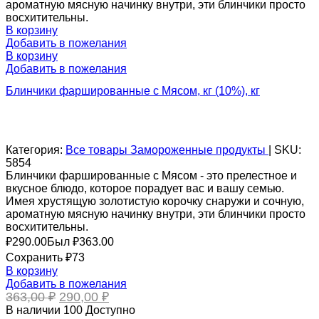
ароматную мясную начинку внутри, эти блинчики просто
восхитительны.
В корзину
Добавить в пожелания
В корзину
Добавить в пожелания
Блинчики фаршированные с Мясом, кг (10%), кг
Категория:
Все товары
Замороженные продукты
|
SKU:
5854
Блинчики фаршированные с Мясом - это прелестное и
вкусное блюдо, которое порадует вас и вашу семью.
Имея хрустящую золотистую корочку снаружи и сочную,
ароматную мясную начинку внутри, эти блинчики просто
восхитительны.
₽
290.00
Был ₽
363.00
Сохранить ₽73
В корзину
Добавить в пожелания
Первоначальная
Текущая
363,00
₽
290,00
₽
цена
цена:
В наличии
100
Доступно