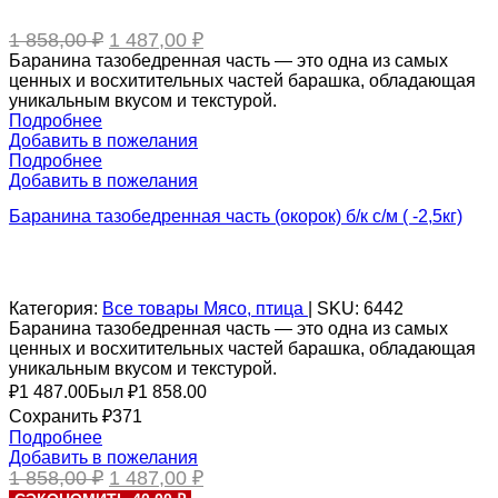
Первоначальная
Текущая
1 858,00
₽
1 487,00
₽
цена
цена:
Баранина тазобедренная часть — это одна из самых
составляла
1
ценных и восхитительных частей барашка, обладающая
1
487,00 ₽.
уникальным вкусом и текстурой.
858,00 ₽.
Подробнее
Добавить в пожелания
Подробнее
Добавить в пожелания
Баранина тазобедренная часть (окорок) б/к с/м ( -2,5кг)
Категория:
Все товары
Мясо, птица
|
SKU:
6442
Баранина тазобедренная часть — это одна из самых
ценных и восхитительных частей барашка, обладающая
уникальным вкусом и текстурой.
₽
1 487.00
Был ₽
1 858.00
Сохранить ₽371
Подробнее
Добавить в пожелания
Первоначальная
Текущая
1 858,00
₽
1 487,00
₽
цена
цена: