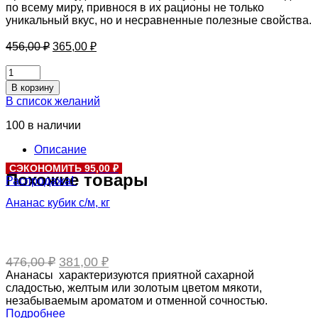
по всему миру, привнося в их рационы не только
уникальный вкус, но и несравненные полезные свойства.
Первоначальная
Текущая
456,00
₽
365,00
₽
цена
цена:
составляла
Арахис,
365,00 ₽.
вес
456,00 ₽.
В корзину
не
В список желаний
соленый,
кг
100 в наличии
количество
Описание
СЭКОНОМИТЬ 95,00 ₽
Похожие товары
Распродажа!
Ананас кубик с/м, кг
Первоначальная
Текущая
476,00
₽
381,00
₽
цена
цена:
Ананасы характеризуются приятной сахарной
составляла
381,00 ₽.
сладостью, желтым или золотым цветом мякоти,
476,00 ₽.
незабываемым ароматом и отменной сочностью.
Подробнее