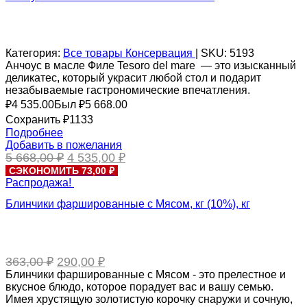
Категория:
Все товары
Консервация
|
SKU:
5193
Анчоус в масле Филе Tesoro del mare — это изысканный
деликатес, который украсит любой стол и подарит
незабываемые гастрономические впечатления.
₽
4 535.00
Был ₽
5 668.00
Сохранить ₽1133
Подробнее
Добавить в пожелания
Первоначальная
Текущая
5 668,00
₽
4 535,00
₽
цена
цена:
СЭКОНОМИТЬ 73,00 ₽
составляла
4
Распродажа!
5
535,00 ₽.
Блинчики фаршированные с Мясом, кг (10%), кг
668,00 ₽.
Первоначальная
Текущая
363,00
₽
290,00
₽
цена
цена:
Блинчики фаршированные с Мясом - это прелестное и
составляла
290,00 ₽.
вкусное блюдо, которое порадует вас и вашу семью.
363,00 ₽.
Имея хрустящую золотистую корочку снаружи и сочную,