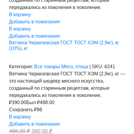
созданный по старинным рецептам, которые
передавались из поколения в поколение.
В корзину
Добавить в пожелания
В корзину
Добавить в пожелания
Ветчина Черкизовская ГОСТ ТОСТ ХЭМ (2,9кг), кг
(10%), кг
Категория:
Все товары
Мясо, птица
|
SKU:
6241
Ветчина Черкизовская ГОСТ ТОСТ ХЭМ (2,9кг), кг —
это настоящий шедевр мясного искусства,
созданный по старинным рецептам, которые
передавались из поколения в поколение.
₽
390.00
Был ₽
488.00
Сохранить ₽98
В корзину
Добавить в пожелания
Первоначальная
Текущая
488,00
₽
390,00
₽