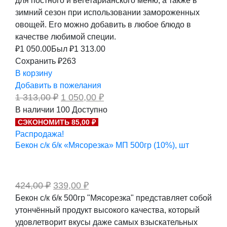
для постного и вегетарианского меню, а также в
зимний сезон при использовании замороженных
овощей. Его можно добавить в любое блюдо в
качестве любимой специи.
₽
1 050.00
Был ₽
1 313.00
Сохранить ₽263
В корзину
Добавить в пожелания
Первоначальная
Текущая
1 313,00
₽
1 050,00
₽
цена
цена:
В наличии
100
Доступно
составляла
1
СЭКОНОМИТЬ 85,00 ₽
1
050,00 ₽.
313,00 ₽.
Распродажа!
Бекон с/к б/к «Мясорезка» МП 500гр (10%), шт
Первоначальная
Текущая
424,00
₽
339,00
₽
цена
цена:
Бекон с/к б/к 500гр "Мясорезка" представляет собой
составляла
339,00 ₽.
утончённый продукт высокого качества, который
424,00 ₽.
удовлетворит вкусы даже самых взыскательных