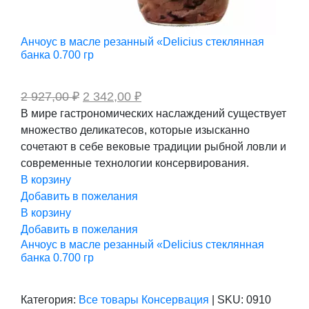
Анчоус в масле резанный «Delicius стеклянная
банка 0.700 гр
Первоначальная
Текущая
2 927,00
₽
2 342,00
₽
цена
цена:
В мире гастрономических наслаждений существует
составляла
2
множество деликатесов, которые изысканно
2
342,00 ₽.
927,00 ₽.
сочетают в себе вековые традиции рыбной ловли и
современные технологии консервирования.
В корзину
Добавить в пожелания
В корзину
Добавить в пожелания
Анчоус в масле резанный «Delicius стеклянная
банка 0.700 гр
Категория:
Все товары
Консервация
|
SKU:
0910