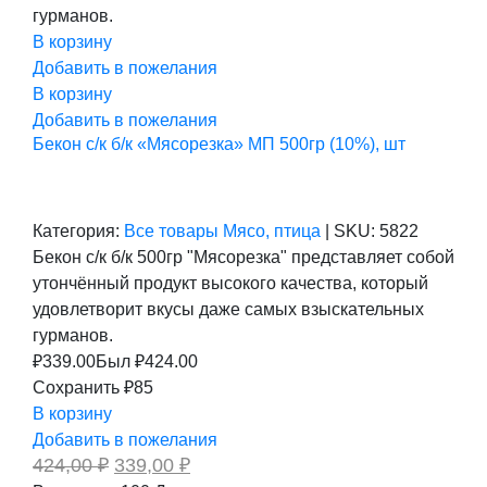
гурманов.
В корзину
Добавить в пожелания
В корзину
Добавить в пожелания
Бекон с/к б/к «Мясорезка» МП 500гр (10%), шт
Категория:
Все товары
Мясо, птица
|
SKU:
5822
Бекон с/к б/к 500гр "Мясорезка" представляет собой
утончённый продукт высокого качества, который
удовлетворит вкусы даже самых взыскательных
гурманов.
₽
339.00
Был ₽
424.00
Сохранить ₽85
В корзину
Добавить в пожелания
Первоначальная
Текущая
424,00
₽
339,00
₽
цена
цена: