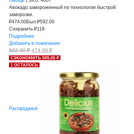
Овощи
|
SKU:
4007
Авокадо замороженный по технологии быстрой
заморозки.
₽
474.00
Был ₽
592.00
Сохранить ₽118
Подробнее
Добавить в пожелания
Первоначальная
Текущая
592,00
₽
474,00
₽
цена
цена:
СЭКОНОМИТЬ 585,00 ₽
составляла
474,00 ₽.
1 ОСТАЛОСЬ
592,00 ₽.
Распродажа!