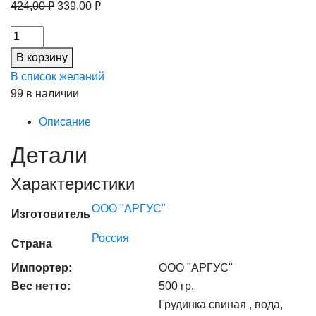
Первоначальная
Текущая
424,00
₽
339,00
₽
цена
цена:
Бекон
составляла
339,00 ₽.
в/
424,00 ₽.
В корзину
к
В список желаний
в/
99 в наличии
у
(МясоРезка/
Описание
Аргус/
Детали
МП)
0,5
Характеристики
кг
(10%),
ООО "АРГУС"
Изготовитель
шт
количество
Россия
Страна
Импортер:
ООО "АРГУС"
Вес нетто:
500 гр.
Грудинка свиная , вода,