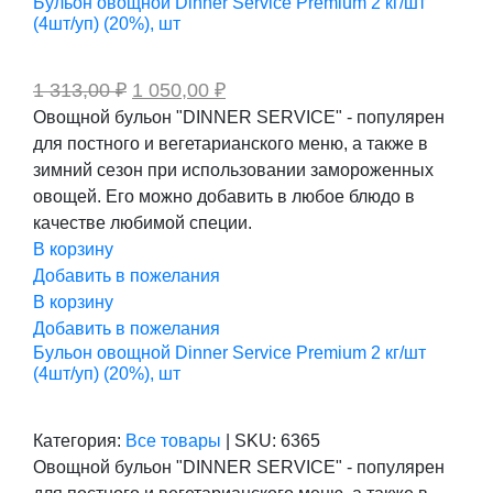
Бульон овощной Dinner Service Premium 2 кг/шт
(4шт/уп) (20%), шт
Первоначальная
Текущая
1 313,00
₽
1 050,00
₽
цена
цена:
Овощной бульон "DINNER SERVICE" - популярен
составляла
1
для постного и вегетарианского меню, а также в
1
050,00 ₽.
313,00 ₽.
зимний сезон при использовании замороженных
овощей. Его можно добавить в любое блюдо в
качестве любимой специи.
В корзину
Добавить в пожелания
В корзину
Добавить в пожелания
Бульон овощной Dinner Service Premium 2 кг/шт
(4шт/уп) (20%), шт
Категория:
Все товары
|
SKU:
6365
Овощной бульон "DINNER SERVICE" - популярен