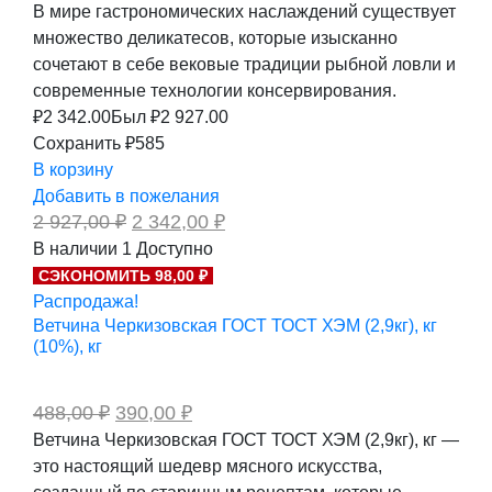
В мире гастрономических наслаждений существует
множество деликатесов, которые изысканно
сочетают в себе вековые традиции рыбной ловли и
современные технологии консервирования.
₽
2 342.00
Был ₽
2 927.00
Сохранить ₽585
В корзину
Добавить в пожелания
Первоначальная
Текущая
2 927,00
₽
2 342,00
₽
цена
цена:
В наличии
1
Доступно
составляла
2
СЭКОНОМИТЬ 98,00 ₽
2
342,00 ₽.
927,00 ₽.
Распродажа!
Ветчина Черкизовская ГОСТ ТОСТ ХЭМ (2,9кг), кг
(10%), кг
Первоначальная
Текущая
488,00
₽
390,00
₽
цена
цена:
Ветчина Черкизовская ГОСТ ТОСТ ХЭМ (2,9кг), кг —
составляла
390,00 ₽.
это настоящий шедевр мясного искусства,
488,00 ₽.