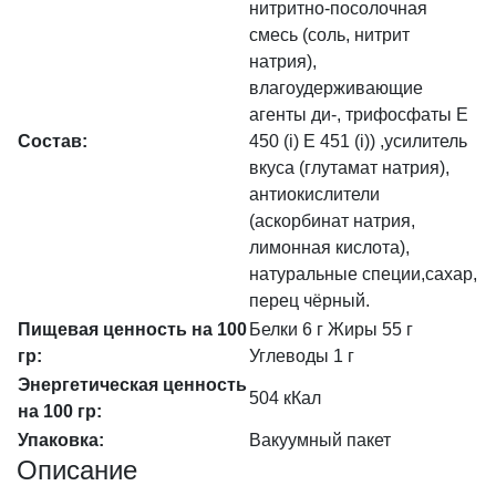
нитритно-посолочная
смесь (соль, нитрит
натрия),
влагоудерживающие
агенты ди-, трифосфаты Е
Состав:
450 (i) Е 451 (i)) ,усилитель
вкуса (глутамат натрия),
антиокислители
(аскорбинат натрия,
лимонная кислота),
натуральные специи,сахар,
перец чёрный.
Пищевая ценность на 100
Белки 6 г Жиры 55 г
гр:
Углеводы 1 г
Энергетическая ценность
504 кКал
на 100 гр:
Упаковка:
Вакуумный пакет
Описание