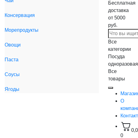
Чай
Бесплатная
доставка
Консервация
от 5000
руб.
Морепродукты
Все
Овощи
категории
Посуда
Паста
одноразовая
Все
Соусы
товары
Ягоды
Магази
О
компан
Контак
0,
0