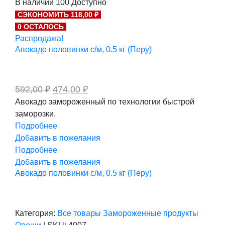
В наличии
100
Доступно
составляла
339,00 ₽.
СЭКОНОМИТЬ 118,00 ₽
424,00 ₽.
0 ОСТАЛОСЬ
Распродажа!
Авокадо половинки с/м, 0.5 кг (Перу)
Первоначальная
Текущая
592,00
₽
474,00
₽
цена
цена:
Авокадо замороженный по технологии быстрой
составляла
474,00 ₽.
заморозки.
592,00 ₽.
Подробнее
Добавить в пожелания
Подробнее
Добавить в пожелания
Авокадо половинки с/м, 0.5 кг (Перу)
Категория:
Все товары
Замороженные продукты