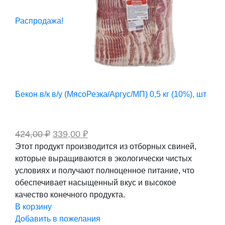
Распродажа!
Бекон в/к в/у (МясоРезка/Аргус/МП) 0,5 кг (10%), шт
Первоначальная
Текущая
424,00
₽
339,00
₽
цена
цена:
Этот продукт производится из отборных свиней,
составляла
339,00 ₽.
которые выращиваются в экологически чистых
424,00 ₽.
условиях и получают полноценное питание, что
обеспечивает насыщенный вкус и высокое
качество конечного продукта.
В корзину
Добавить в пожелания