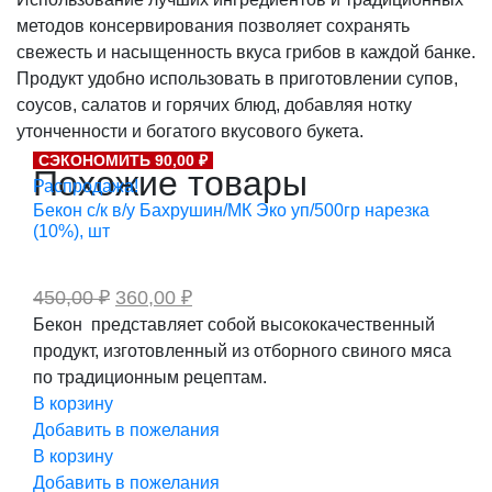
методов консервирования позволяет сохранять
свежесть и насыщенность вкуса грибов в каждой банке.
Продукт удобно использовать в приготовлении супов,
соусов, салатов и горячих блюд, добавляя нотку
утонченности и богатого вкусового букета.
СЭКОНОМИТЬ 90,00 ₽
Похожие товары
Распродажа!
Бекон с/к в/у Бахрушин/МК Эко уп/500гр нарезка
(10%), шт
Первоначальная
Текущая
450,00
₽
360,00
₽
цена
цена:
Бекон представляет собой высококачественный
составляла
360,00 ₽.
продукт, изготовленный из отборного свиного мяса
450,00 ₽.
по традиционным рецептам.
В корзину
Добавить в пожелания
В корзину
Добавить в пожелания