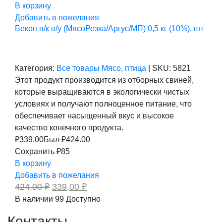
В корзину
Добавить в пожелания
Бекон в/к в/у (МясоРезка/Аргус/МП) 0,5 кг (10%), шт
Категория:
Все товары
Мясо, птица
|
SKU:
5821
Этот продукт производится из отборных свиней,
которые выращиваются в экологически чистых
условиях и получают полноценное питание, что
обеспечивает насыщенный вкус и высокое
качество конечного продукта.
₽
339.00
Был ₽
424.00
Сохранить ₽85
В корзину
Добавить в пожелания
Первоначальная
Текущая
424,00
₽
339,00
₽
цена
цена:
В наличии
99
Доступно
составляла
339,00 ₽.
424,00 ₽.
Контакты