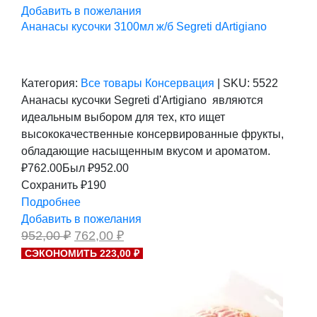
Добавить в пожелания
Ананасы кусочки 3100мл ж/б Segreti dArtigiano
Категория:
Все товары
Консервация
|
SKU:
5522
Ананасы кусочки Segreti d'Artigiano являются
идеальным выбором для тех, кто ищет
высококачественные консервированные фрукты,
обладающие насыщенным вкусом и ароматом.
₽
762.00
Был ₽
952.00
Сохранить ₽190
Подробнее
Добавить в пожелания
Первоначальная
Текущая
952,00
₽
762,00
₽
цена
цена:
СЭКОНОМИТЬ 223,00 ₽
составляла
762,00 ₽.
952,00 ₽.