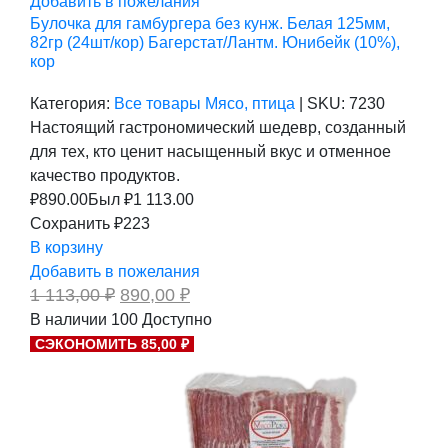
Добавить в пожелания
Булочка для гамбургера без кунж. Белая 125мм,
82гр (24шт/кор) Багерстат/Лантм. Юнибейк (10%),
кор
Категория:
Все товары
Мясо, птица
|
SKU:
7230
Настоящий гастрономический шедевр, созданный
для тех, кто ценит насыщенный вкус и отменное
качество продуктов.
₽
890.00
Был ₽
1 113.00
Сохранить ₽223
В корзину
Добавить в пожелания
Первоначальная
Текущая
1 113,00
₽
890,00
₽
цена
цена:
В наличии
100
Доступно
составляла
890,00 ₽.
СЭКОНОМИТЬ 85,00 ₽
1
113,00 ₽.