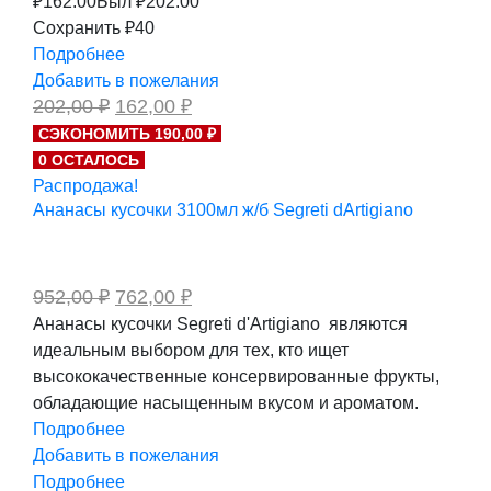
₽
162.00
Был ₽
202.00
Сохранить ₽40
Подробнее
Добавить в пожелания
Первоначальная
Текущая
202,00
₽
162,00
₽
цена
цена:
СЭКОНОМИТЬ 190,00 ₽
составляла
162,00 ₽.
0 ОСТАЛОСЬ
202,00 ₽.
Распродажа!
Ананасы кусочки 3100мл ж/б Segreti dArtigiano
Первоначальная
Текущая
952,00
₽
762,00
₽
цена
цена:
Ананасы кусочки Segreti d'Artigiano являются
составляла
762,00 ₽.
идеальным выбором для тех, кто ищет
952,00 ₽.
высококачественные консервированные фрукты,
обладающие насыщенным вкусом и ароматом.
Подробнее
Добавить в пожелания
Подробнее