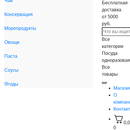
Чай
Бесплатная
доставка
Консервация
от 5000
руб.
Морепродукты
Все
Овощи
категории
Посуда
Паста
одноразовая
Все
Соусы
товары
Ягоды
Магази
О
компан
Контак
0,
0