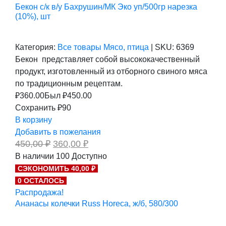
Бекон с/к в/у Бахрушин/МК Эко уп/500гр нарезка
(10%), шт
Категория:
Все товары
Мясо, птица
|
SKU:
6369
Бекон представляет собой высококачественный
продукт, изготовленный из отборного свиного мяса
по традиционным рецептам.
₽
360.00
Был ₽
450.00
Сохранить ₽90
В корзину
Добавить в пожелания
Первоначальная
Текущая
450,00
₽
360,00
₽
цена
цена:
В наличии
100
Доступно
составляла
360,00 ₽.
СЭКОНОМИТЬ 40,00 ₽
450,00 ₽.
0 ОСТАЛОСЬ
Распродажа!
Ананасы колечки Russ Horeca, ж/б, 580/300