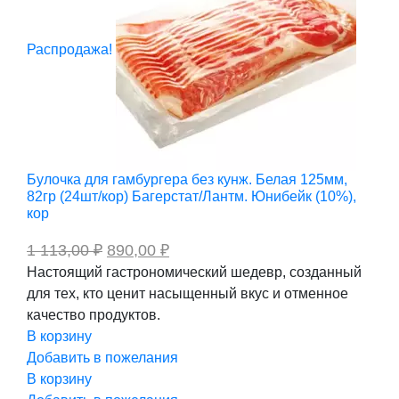
Распродажа!
Булочка для гамбургера без кунж. Белая 125мм,
82гр (24шт/кор) Багерстат/Лантм. Юнибейк (10%),
кор
Первоначальная
Текущая
1 113,00
₽
890,00
₽
цена
цена:
Настоящий гастрономический шедевр, созданный
составляла
890,00 ₽.
для тех, кто ценит насыщенный вкус и отменное
1
113,00 ₽.
качество продуктов.
В корзину
Добавить в пожелания
В корзину