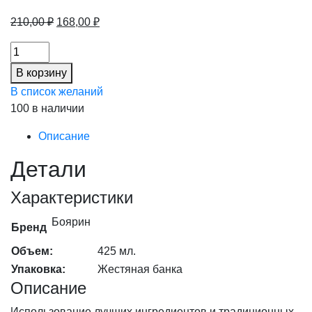
Первоначальная
Текущая
210,00
₽
168,00
₽
цена
цена:
Шампиньоны
составляла
168,00 ₽.
конс.резаные
210,00 ₽.
В корзину
Кормилица
В список желаний
ж/
100 в наличии
б
425мл
Описание
(20%),
Детали
шт
количество
Характеристики
Боярин
Бренд
Объем:
425 мл.
Упаковка:
Жестяная банка
Описание
Использование лучших ингредиентов и традиционных