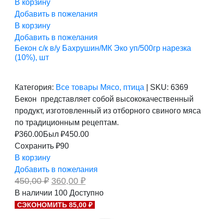
В корзину
Добавить в пожелания
В корзину
Добавить в пожелания
Бекон с/к в/у Бахрушин/МК Эко уп/500гр нарезка
(10%), шт
Категория:
Все товары
Мясо, птица
|
SKU:
6369
Бекон представляет собой высококачественный
продукт, изготовленный из отборного свиного мяса
по традиционным рецептам.
₽
360.00
Был ₽
450.00
Сохранить ₽90
В корзину
Добавить в пожелания
Первоначальная
Текущая
450,00
₽
360,00
₽
цена
цена:
В наличии
100
Доступно
составляла
360,00 ₽.
СЭКОНОМИТЬ 85,00 ₽
450,00 ₽.