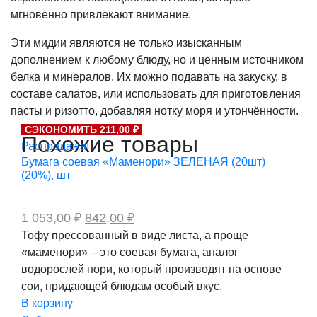
мгновенно привлекают внимание.
Эти мидии являются не только изысканным
дополнением к любому блюду, но и ценным источником
белка и минералов. Их можно подавать на закуску, в
составе салатов, или использовать для приготовления
пасты и ризотто, добавляя нотку моря и утончённости.
СЭКОНОМИТЬ 211,00 ₽
Похожие товары
Распродажа!
Бумага соевая «Маменори» ЗЕЛЕНАЯ (20шт)
(20%), шт
Первоначальная
Текущая
1 053,00
₽
842,00
₽
цена
цена:
Тофу прессованный в виде листа, а проще
составляла
842,00 ₽.
«маменори» – это соевая бумага, аналог
1
053,00 ₽.
водорослей нори, который производят на основе
сои, придающей блюдам особый вкус.
В корзину