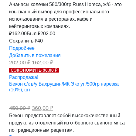
Ананасы колечки 580/300гр Russ Horeca, ж/б - это
изысканный выбор для профессионального
использования в ресторанах, кафе и
кейтеринговых компаниях.
₽
162.00
Был ₽
202.00
Сохранить ₽40
Подробнее
Добавить в пожелания
Первоначальная
Текущая
202,00
₽
162,00
₽
цена
цена:
СЭКОНОМИТЬ 90,00 ₽
составляла
162,00 ₽.
Распродажа!
202,00 ₽.
Бекон с/к в/у Бахрушин/МК Эко уп/500гр нарезка
(10%), шт
Первоначальная
Текущая
450,00
₽
360,00
₽
цена
цена:
Бекон представляет собой высококачественный
составляла
360,00 ₽.
продукт, изготовленный из отборного свиного мяса
450,00 ₽.
по традиционным рецептам.