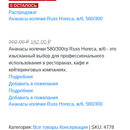
053,00 ₽.
0 ОСТАЛОСЬ
Распродажа!
Ананасы колечки Russ Horeca, ж/б, 580/300
Первоначальная
Текущая
202,00
₽
162,00
₽
цена
цена:
Ананасы колечки 580/300гр Russ Horeca, ж/б - это
составляла
162,00 ₽.
изысканный выбор для профессионального
202,00 ₽.
использования в ресторанах, кафе и
кейтеринговых компаниях.
Подробнее
Добавить в пожелания
Подробнее
Добавить в пожелания
Ананасы колечки Russ Horeca, ж/б, 580/300
Категория:
Все товары
Консервация
|
SKU:
4778