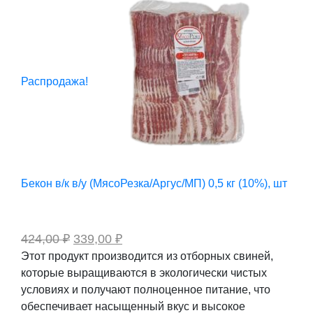
Распродажа!
Бекон в/к в/у (МясоРезка/Аргус/МП) 0,5 кг (10%), шт
Первоначальная
Текущая
424,00
₽
339,00
₽
цена
цена:
Этот продукт производится из отборных свиней,
составляла
339,00 ₽.
которые выращиваются в экологически чистых
424,00 ₽.
условиях и получают полноценное питание, что
обеспечивает насыщенный вкус и высокое