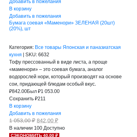
Добавить в пожелания
В корзину
Добавить в пожелания
Бумага соевая «Маменори» ЗЕЛЕНАЯ (20шт)
(20%), шт
Категория:
Все товары
Японская и паназиатская
кухня
|
SKU:
6632
Тофу прессованный в виде листа, а проще
«маменори» – это соевая бумага, аналог
водорослей нори, который производят на основе
сои, придающей блюдам особый вкус.
₽
842.00
Был ₽
1 053.00
Сохранить ₽211
В корзину
Добавить в пожелания
Первоначальная
Текущая
1 053,00
₽
842,00
₽
цена
цена:
В наличии
100
Доступно
составляла
842,00 ₽.
СЭКОНОМИТЬ 40,00 ₽
1