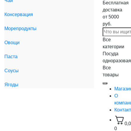
Чай
Бесплатная
доставка
Консервация
от 5000
руб.
Морепродукты
Все
Овощи
категории
Посуда
Паста
одноразовая
Все
Соусы
товары
Ягоды
Магази
О
компан
Контак
0,
0