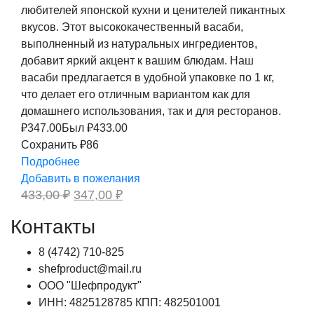
любителей японской кухни и ценителей пикантных
вкусов. Этот высококачественный васаби,
выполненный из натуральных ингредиентов,
добавит яркий акцент к вашим блюдам. Наш
васаби предлагается в удобной упаковке по 1 кг,
что делает его отличным вариантом как для
домашнего использования, так и для ресторанов.
₽
347.00
Был ₽
433.00
Сохранить ₽86
Подробнее
Добавить в пожелания
Первоначальная
Текущая
433,00
₽
347,00
₽
цена
цена:
составляла
347,00 ₽.
Контакты
433,00 ₽.
8 (4742) 710-825
shefproduct@mail.ru
ООО "Шефпродукт"
ИНН: 4825128785 КПП: 482501001