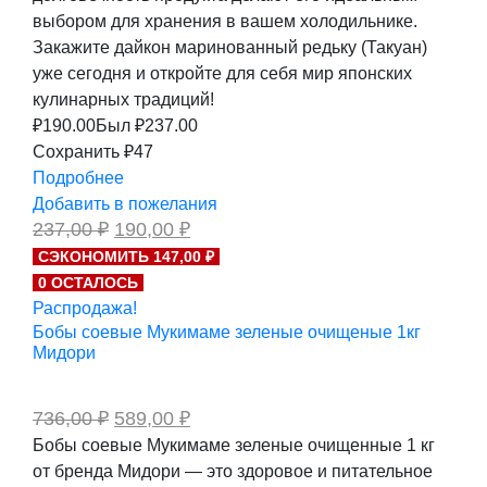
выбором для хранения в вашем холодильнике.
Закажите дайкон маринованный редьку (Такуан)
уже сегодня и откройте для себя мир японских
кулинарных традиций!
₽
190.00
Был ₽
237.00
Сохранить ₽47
Подробнее
Добавить в пожелания
Первоначальная
Текущая
237,00
₽
190,00
₽
цена
цена:
СЭКОНОМИТЬ 147,00 ₽
составляла
190,00 ₽.
0 ОСТАЛОСЬ
237,00 ₽.
Распродажа!
Бобы соевые Мукимаме зеленые очищеные 1кг
Мидори
Первоначальная
Текущая
736,00
₽
589,00
₽
цена
цена:
Бобы соевые Мукимаме зеленые очищенные 1 кг
составляла
589,00 ₽.
от бренда Мидори — это здоровое и питательное
736,00 ₽.