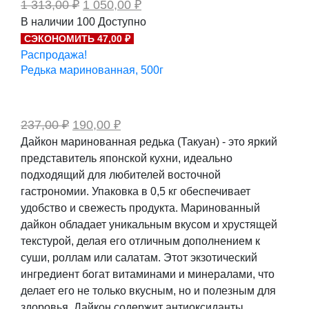
Первоначальная
Текущая
1 313,00
₽
1 050,00
₽
цена
цена:
В наличии
100
Доступно
составляла
1
СЭКОНОМИТЬ 47,00 ₽
1
050,00 ₽.
313,00 ₽.
Распродажа!
Редька маринованная, 500г
Первоначальная
Текущая
237,00
₽
190,00
₽
цена
цена:
Дайкон маринованная редька (Такуан) - это яркий
составляла
190,00 ₽.
представитель японской кухни, идеально
237,00 ₽.
подходящий для любителей восточной
гастрономии. Упаковка в 0,5 кг обеспечивает
удобство и свежесть продукта. Маринованный
дайкон обладает уникальным вкусом и хрустящей
текстурой, делая его отличным дополнением к
суши, роллам или салатам. Этот экзотический
ингредиент богат витаминами и минералами, что
делает его не только вкусным, но и полезным для
здоровья. Дайкон содержит антиоксиданты,