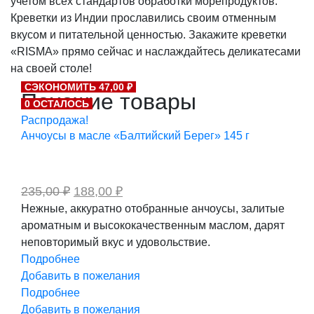
учетом всех стандартов обработки морепродуктов.
Креветки из Индии прославились своим отменным
вкусом и питательной ценностью. Закажите креветки
«RISMA» прямо сейчас и наслаждайтесь деликатесами
на своей столе!
СЭКОНОМИТЬ 47,00 ₽
Похожие товары
0 ОСТАЛОСЬ
Распродажа!
Анчоусы в масле «Балтийский Берег» 145 г
Первоначальная
Текущая
235,00
₽
188,00
₽
цена
цена:
Нежные, аккуратно отобранные анчоусы, залитые
составляла
188,00 ₽.
ароматным и высококачественным маслом, дарят
235,00 ₽.
неповторимый вкус и удовольствие.
Подробнее
Добавить в пожелания
Подробнее
Добавить в пожелания