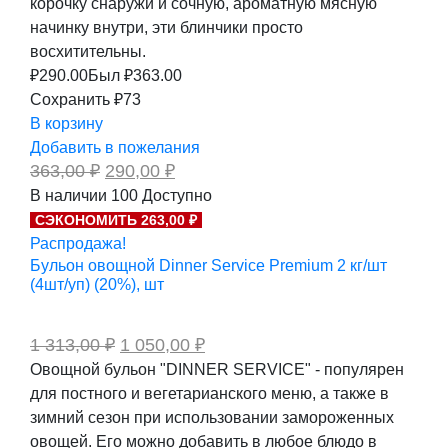
корочку снаружи и сочную, ароматную мясную
начинку внутри, эти блинчики просто
восхитительны.
₽
290.00
Был ₽
363.00
Сохранить ₽73
В корзину
Добавить в пожелания
Первоначальная
Текущая
363,00
₽
290,00
₽
цена
цена:
В наличии
100
Доступно
составляла
290,00 ₽.
СЭКОНОМИТЬ 263,00 ₽
363,00 ₽.
Распродажа!
Бульон овощной Dinner Service Premium 2 кг/шт
(4шт/уп) (20%), шт
Первоначальная
Текущая
1 313,00
₽
1 050,00
₽
цена
цена:
Овощной бульон "DINNER SERVICE" - популярен
составляла
1
для постного и вегетарианского меню, а также в
1
050,00 ₽.
313,00 ₽.
зимний сезон при использовании замороженных
овощей. Его можно добавить в любое блюдо в