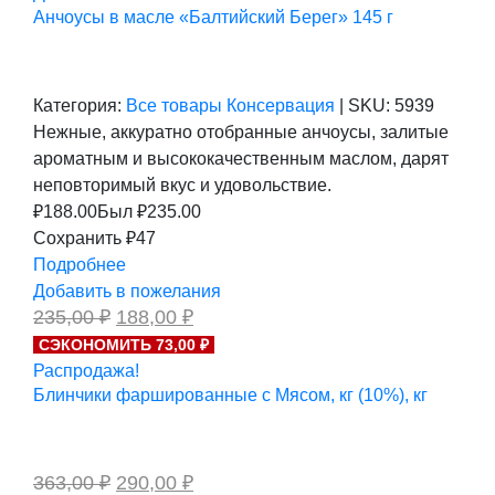
Анчоусы в масле «Балтийский Берег» 145 г
Категория:
Все товары
Консервация
|
SKU:
5939
Нежные, аккуратно отобранные анчоусы, залитые
ароматным и высококачественным маслом, дарят
неповторимый вкус и удовольствие.
₽
188.00
Был ₽
235.00
Сохранить ₽47
Подробнее
Добавить в пожелания
Первоначальная
Текущая
235,00
₽
188,00
₽
цена
цена:
СЭКОНОМИТЬ 73,00 ₽
составляла
188,00 ₽.
Распродажа!
235,00 ₽.
Блинчики фаршированные с Мясом, кг (10%), кг
Первоначальная
Текущая
363,00
₽
290,00
₽