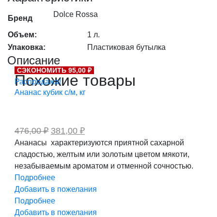
Dolce Rossa
Бренд
Объем:
1 л.
Упаковка:
Пластиковая бутылка
Описание
СЭКОНОМИТЬ 95,00 ₽
Похожие товары
Распродажа!
Ананас кубик с/м, кг
Первоначальная
Текущая
476,00
₽
381,00
₽
цена
цена:
Ананасы характеризуются приятной сахарной
составляла
381,00 ₽.
сладостью, желтым или золотым цветом мякоти,
476,00 ₽.
незабываемым ароматом и отменной сочностью.
Подробнее
Добавить в пожелания
Подробнее
Добавить в пожелания