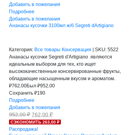
Добавить в пожелания
Подробнее
Добавить в пожелания
Ананасы кусочки 3100мл ж/б Segreti dArtigiano
Категория:
Все товары
Консервация
|
SKU:
5522
Ананасы кусочки Segreti d'Artigiano являются
идеальным выбором для тех, кто ищет
высококачественные консервированные фрукты,
обладающие насыщенным вкусом и ароматом.
₽
762.00
Был ₽
952.00
Сохранить ₽190
Подробнее
Добавить в пожелания
Первоначальная
Текущая
952,00
₽
762,00
₽
цена
цена:
СЭКОНОМИТЬ 263,00 ₽
составляла
762,00 ₽.
Распродажа!
952,00 ₽.