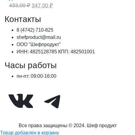
Первоначальная
Текущая
433,00
₽
347,00
₽
цена
цена:
составляла
347,00 ₽.
Контакты
433,00 ₽.
8 (4742) 710-825
shefproduct@mail.ru
ООО "Шефпродукт"
ИНН: 4825128785 КПП: 482501001
Часы работы
пн-пт: 09:00-16:00
ВКонтакте
Telegram
Все права защищены © 2024. Шеф продукт
Товар добавлен в корзину