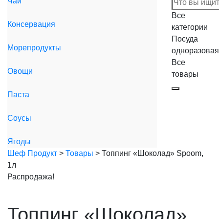
Чай
Все
Консервация
категории
Посуда
Морепродукты
одноразовая
Все
Овощи
товары
Паста
Магазин
Соусы
Ягоды
Шеф Продукт
>
Товары
>
Топпинг «Шоколад» Spoom,
1л
Распродажа!
Топпинг «Шоколад»