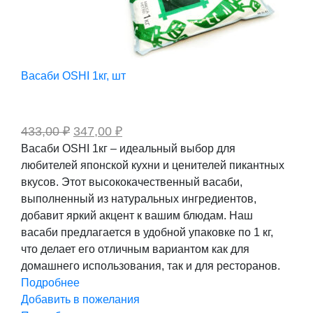
Васаби OSHI 1кг, шт
Первоначальная
Текущая
433,00
₽
347,00
₽
цена
цена:
Васаби OSHI 1кг – идеальный выбор для
составляла
347,00 ₽.
любителей японской кухни и ценителей пикантных
433,00 ₽.
вкусов. Этот высококачественный васаби,
выполненный из натуральных ингредиентов,
добавит яркий акцент к вашим блюдам. Наш
васаби предлагается в удобной упаковке по 1 кг,
что делает его отличным вариантом как для
домашнего использования, так и для ресторанов.
Подробнее
Добавить в пожелания