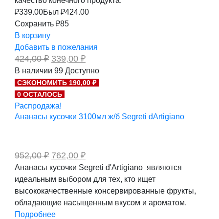
качество конечного продукта.
₽
339.00
Был ₽
424.00
Сохранить ₽85
В корзину
Добавить в пожелания
Первоначальная
Текущая
424,00
₽
339,00
₽
цена
цена:
В наличии
99
Доступно
составляла
339,00 ₽.
СЭКОНОМИТЬ 190,00 ₽
424,00 ₽.
0 ОСТАЛОСЬ
Распродажа!
Ананасы кусочки 3100мл ж/б Segreti dArtigiano
Первоначальная
Текущая
952,00
₽
762,00
₽
цена
цена:
Ананасы кусочки Segreti d'Artigiano являются
составляла
762,00 ₽.
идеальным выбором для тех, кто ищет
952,00 ₽.
высококачественные консервированные фрукты,
обладающие насыщенным вкусом и ароматом.
Подробнее