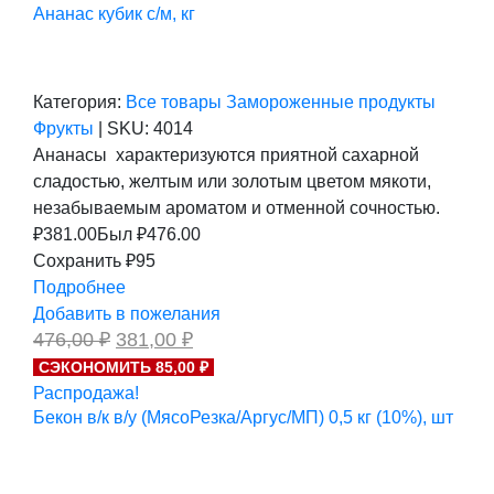
Ананас кубик с/м, кг
Категория:
Все товары
Замороженные продукты
Фрукты
|
SKU:
4014
Ананасы характеризуются приятной сахарной
сладостью, желтым или золотым цветом мякоти,
незабываемым ароматом и отменной сочностью.
₽
381.00
Был ₽
476.00
Сохранить ₽95
Подробнее
Добавить в пожелания
Первоначальная
Текущая
476,00
₽
381,00
₽
цена
цена:
СЭКОНОМИТЬ 85,00 ₽
составляла
381,00 ₽.
Распродажа!
476,00 ₽.
Бекон в/к в/у (МясоРезка/Аргус/МП) 0,5 кг (10%), шт