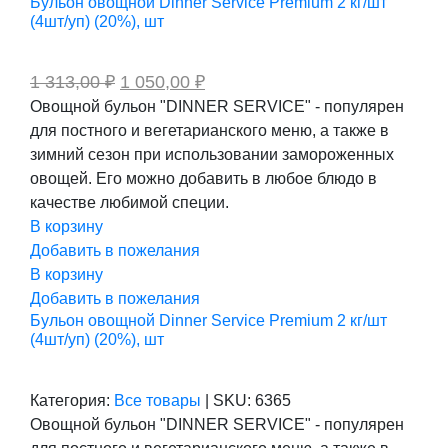
Бульон овощной Dinner Service Premium 2 кг/шт
(4шт/уп) (20%), шт
Первоначальная
Текущая
1 313,00
₽
1 050,00
₽
цена
цена:
Овощной бульон "DINNER SERVICE" - популярен
составляла
1
для постного и вегетарианского меню, а также в
1
050,00 ₽.
313,00 ₽.
зимний сезон при использовании замороженных
овощей. Его можно добавить в любое блюдо в
качестве любимой специи.
В корзину
Добавить в пожелания
В корзину
Добавить в пожелания
Бульон овощной Dinner Service Premium 2 кг/шт
(4шт/уп) (20%), шт
Категория:
Все товары
|
SKU:
6365
Овощной бульон "DINNER SERVICE" - популярен