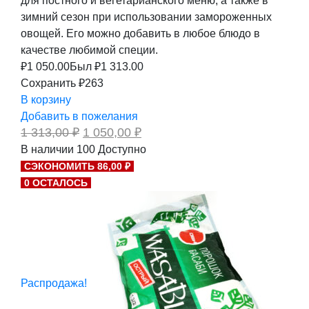
для постного и вегетарианского меню, а также в
зимний сезон при использовании замороженных
овощей. Его можно добавить в любое блюдо в
качестве любимой специи.
₽
1 050.00
Был ₽
1 313.00
Сохранить ₽263
В корзину
Добавить в пожелания
Первоначальная
Текущая
1 313,00
₽
1 050,00
₽
цена
цена:
В наличии
100
Доступно
составляла
1
СЭКОНОМИТЬ 86,00 ₽
1
050,00 ₽.
313,00 ₽.
0 ОСТАЛОСЬ
Распродажа!