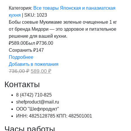
Категория:
Все товары
Японская и паназиатская
кухня
|
SKU:
1023
Бобы соевые Мукимаме зеленые очищенные 1 кг
от бренда Мидори — это здоровое и питательное
решение для вашей кухни.
₽
589.00
Был ₽
736.00
Сохранить ₽147
Подробнее
Добавить в пожелания
Первоначальная
Текущая
736,00
₽
589,00
₽
цена
цена:
составляла
589,00 ₽.
Контакты
736,00 ₽.
8 (4742) 710-825
shefproduct@mail.ru
ООО "Шефпродукт"
ИНН: 4825128785 КПП: 482501001
Часы работы