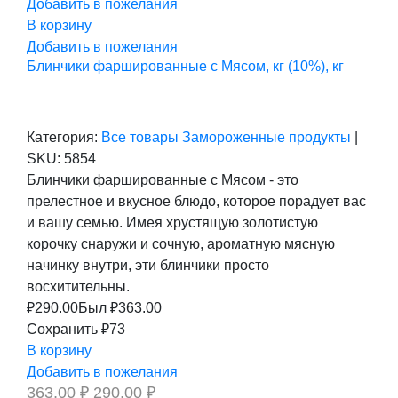
Добавить в пожелания
В корзину
Добавить в пожелания
Блинчики фаршированные с Мясом, кг (10%), кг
Категория:
Все товары
Замороженные продукты
|
SKU:
5854
Блинчики фаршированные с Мясом - это
прелестное и вкусное блюдо, которое порадует вас
и вашу семью. Имея хрустящую золотистую
корочку снаружи и сочную, ароматную мясную
начинку внутри, эти блинчики просто
восхитительны.
₽
290.00
Был ₽
363.00
Сохранить ₽73
В корзину
Добавить в пожелания
Первоначальная
Текущая
363,00
₽
290,00
₽