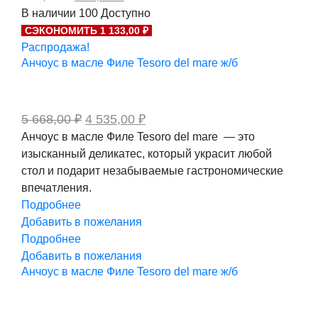
цена
цена:
В наличии
100
Доступно
составляла
290,00 ₽.
СЭКОНОМИТЬ 1 133,00 ₽
363,00 ₽.
Распродажа!
Анчоус в масле Филе Tesoro del mare ж/б
Первоначальная
Текущая
5 668,00
₽
4 535,00
₽
цена
цена:
Анчоус в масле Филе Tesoro del mare — это
составляла
4
изысканный деликатес, который украсит любой
5
535,00 ₽.
668,00 ₽.
стол и подарит незабываемые гастрономические
впечатления.
Подробнее
Добавить в пожелания
Подробнее
Добавить в пожелания
Анчоус в масле Филе Tesoro del mare ж/б