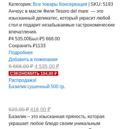
Категория:
Все товары
Консервация
|
SKU:
5193
Анчоус в масле Филе Tesoro del mare — это
изысканный деликатес, который украсит любой
стол и подарит незабываемые гастрономические
впечатления.
₽
4 535.00
Был ₽
5 668.00
Сохранить ₽1133
Подробнее
Добавить в пожелания
Первоначальная
Текущая
5 668,00
₽
4 535,00
₽
цена
цена:
СЭКОНОМИТЬ 104,00 ₽
составляла
4
Распродажа!
5
535,00 ₽.
668,00 ₽.
Базилик сушенный 500 гр.
Первоначальная
Текущая
520,00
₽
416,00
₽
цена
цена:
Базилик – это изысканная пряность, которая
составляла
416,00 ₽.
украшает любое блюдо своим уникальным
520,00 ₽.