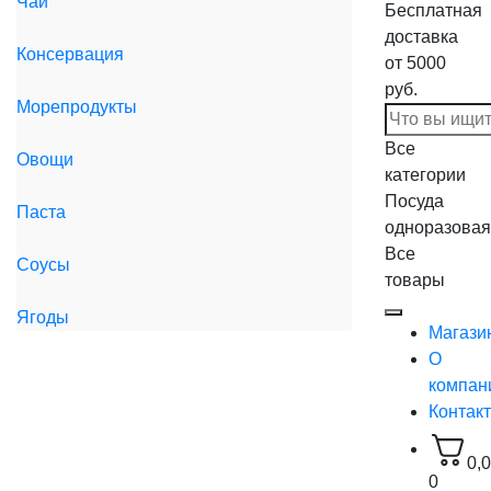
Чай
Бесплатная
доставка
Консервация
от 5000
руб.
Морепродукты
Все
Овощи
категории
Посуда
Паста
одноразовая
Все
Соусы
товары
Ягоды
Магази
О
компан
Контак
0,
0