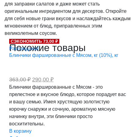
для заправки салатов и даже может стать
оригинальным ингредиентом для десертов. Откройте
для себя новые грани вкусов и наслаждайтесь каждым
мгновением от блюд, приправленных этим
великолепным соусом.
СЭКОНОМИТЬ 73,00 ₽
Похожие товары
Распродажа!
Блинчики фаршированные с Мясом, кг (10%), кг
Первоначальная
Текущая
363,00
₽
290,00
₽
цена
цена:
Блинчики фаршированные с Мясом - это
составляла
290,00 ₽.
прелестное и вкусное блюдо, которое порадует вас
363,00 ₽.
и вашу семью. Имея хрустящую золотистую
корочку снаружи и сочную, ароматную мясную
начинку внутри, эти блинчики просто
восхитительны.
В корзину