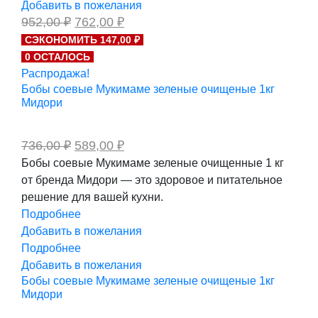
Добавить в пожелания
Первоначальная
Текущая
952,00
₽
762,00
₽
цена
цена:
СЭКОНОМИТЬ 147,00 ₽
составляла
762,00 ₽.
0 ОСТАЛОСЬ
952,00 ₽.
Распродажа!
Бобы соевые Мукимаме зеленые очищеные 1кг
Мидори
Первоначальная
Текущая
736,00
₽
589,00
₽
цена
цена:
Бобы соевые Мукимаме зеленые очищенные 1 кг
составляла
589,00 ₽.
от бренда Мидори — это здоровое и питательное
736,00 ₽.
решение для вашей кухни.
Подробнее
Добавить в пожелания
Подробнее
Добавить в пожелания
Бобы соевые Мукимаме зеленые очищеные 1кг
Мидори