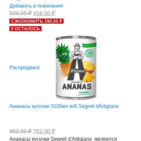
Добавить в пожелания
Первоначальная
Текущая
520,00
₽
416,00
₽
цена
цена:
СЭКОНОМИТЬ 190,00 ₽
составляла
416,00 ₽.
0 ОСТАЛОСЬ
520,00 ₽.
Распродажа!
Ананасы кусочки 3100мл ж/б Segreti dArtigiano
Первоначальная
Текущая
952,00
₽
762,00
₽
цена
цена:
Ананасы кусочки Segreti d'Artigiano являются