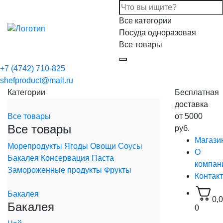
Все категории
Посуда одноразовая
Все товары
+7 (4742) 710-825
shefproduct@mail.ru
Категории
Бесплатная
доставка
Все товары
от 5000
Все товары
руб.
Магази
Морепродукты
Ягоды
Овощи
Соусы
О
Бакалея
Консервация
Паста
компан
Замороженные продукты
Фрукты
Контак
Бакалея
0,
Бакалея
0