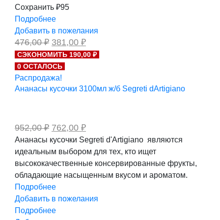
Сохранить ₽95
Подробнее
Добавить в пожелания
Первоначальная
Текущая
476,00
₽
381,00
₽
цена
цена:
СЭКОНОМИТЬ 190,00 ₽
составляла
381,00 ₽.
0 ОСТАЛОСЬ
476,00 ₽.
Распродажа!
Ананасы кусочки 3100мл ж/б Segreti dArtigiano
Первоначальная
Текущая
952,00
₽
762,00
₽
цена
цена:
Ананасы кусочки Segreti d'Artigiano являются
составляла
762,00 ₽.
идеальным выбором для тех, кто ищет
952,00 ₽.
высококачественные консервированные фрукты,
обладающие насыщенным вкусом и ароматом.
Подробнее
Добавить в пожелания
Подробнее