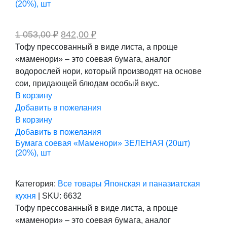
(20%), шт
Первоначальная
Текущая
1 053,00
₽
842,00
₽
цена
цена:
Тофу прессованный в виде листа, а проще
составляла
842,00 ₽.
«маменори» – это соевая бумага, аналог
1
053,00 ₽.
водорослей нори, который производят на основе
сои, придающей блюдам особый вкус.
В корзину
Добавить в пожелания
В корзину
Добавить в пожелания
Бумага соевая «Маменори» ЗЕЛЕНАЯ (20шт)
(20%), шт
Категория:
Все товары
Японская и паназиатская
кухня
|
SKU:
6632
Тофу прессованный в виде листа, а проще
«маменори» – это соевая бумага, аналог