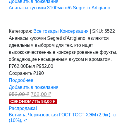
Добавить в пожелания
Ананасы кусочки 3100мл ж/б Segreti dArtigiano
Категория:
Все товары
Консервация
|
SKU:
5522
Ананасы кусочки Segreti d'Artigiano являются
идеальным выбором для тех, кто ищет
высококачественные консервированные фрукты,
обладающие насыщенным вкусом и ароматом.
₽
762.00
Был ₽
952.00
Сохранить ₽190
Подробнее
Добавить в пожелания
Первоначальная
Текущая
952,00
₽
762,00
₽
цена
цена:
СЭКОНОМИТЬ 98,00 ₽
составляла
762,00 ₽.
Распродажа!
952,00 ₽.
Ветчина Черкизовская ГОСТ ТОСТ ХЭМ (2,9кг), кг
(10%), кг