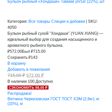
Бульон рыбный «Хондаши» Тамаки уп/1кг (22%), шт
Категория:
Все товары
Специи и добавки
|
SKU:
4050
Бульон рыбный сухой "Хондаши" (YUAN XIANG) —
идеальный выбор для создания насыщенного и
ароматного рыбного бульона.
₽
572.00
Был ₽
715.00
Сохранить ₽143
В корзину
Добавить в пожелания
Первоначальная
Текущая
715,00
₽
572,00
₽
цена
цена:
В наличии
100
Доступно
составляла
572,00 ₽.
СЭКОНОМИТЬ 98,00 ₽
715,00 ₽.
Распродажа!
Ветчина Черкизовская ГОСТ ТОСТ ХЭМ (2,9кг), кг
(10%), кг