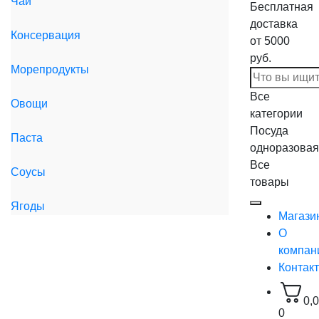
Чай
Бесплатная
доставка
Консервация
от 5000
руб.
Морепродукты
Все
Овощи
категории
Посуда
Паста
одноразовая
Все
Соусы
товары
Ягоды
Магази
О
компан
Контак
0,
0