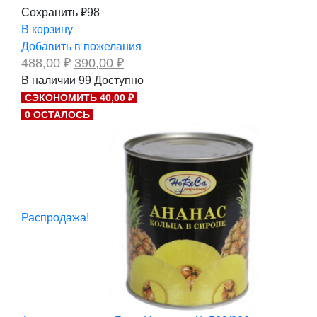
Сохранить ₽98
В корзину
Добавить в пожелания
Первоначальная
Текущая
488,00
₽
390,00
₽
цена
цена:
В наличии
99
Доступно
составляла
390,00 ₽.
СЭКОНОМИТЬ 40,00 ₽
488,00 ₽.
0 ОСТАЛОСЬ
Распродажа!