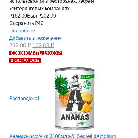
использования в ресторанах, кафе и
кейтеринговых компаниях.
₽
162.00
Был ₽
202.00
Сохранить ₽40
Подробнее
Добавить в пожелания
Первоначальная
Текущая
202,00
₽
162,00
₽
цена
цена:
СЭКОНОМИТЬ 190,00 ₽
составляла
162,00 ₽.
0 ОСТАЛОСЬ
202,00 ₽.
Распродажа!
Ананасы кусочки 3100мл ж/б Segreti dArtigiano