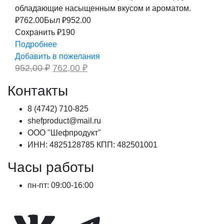
обладающие насыщенным вкусом и ароматом.
₽
762.00
Был ₽
952.00
Сохранить ₽190
Подробнее
Добавить в пожелания
Первоначальная
Текущая
952,00
₽
762,00
₽
цена
цена:
составляла
762,00 ₽.
Контакты
952,00 ₽.
8 (4742) 710-825
shefproduct@mail.ru
ООО "Шефпродукт"
ИНН: 4825128785 КПП: 482501001
Часы работы
пн-пт: 09:00-16:00