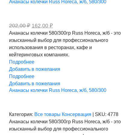
Ананасы колечки Russ Horeca, ж/б, 580/300
Первоначальная
Текущая
202,00
₽
162,00
₽
цена
цена:
Ананасы колечки 580/300гр Russ Horeca, ж/б - это
составляла
162,00 ₽.
изысканный выбор для профессионального
202,00 ₽.
использования в ресторанах, кафе и
кейтеринговых компаниях.
Подробнее
Добавить в пожелания
Подробнее
Добавить в пожелания
Ананасы колечки Russ Horeca, ж/б, 580/300
Категория:
Все товары
Консервация
|
SKU:
4778
Ананасы колечки 580/300гр Russ Horeca, ж/б - это
изысканный выбор для профессионального