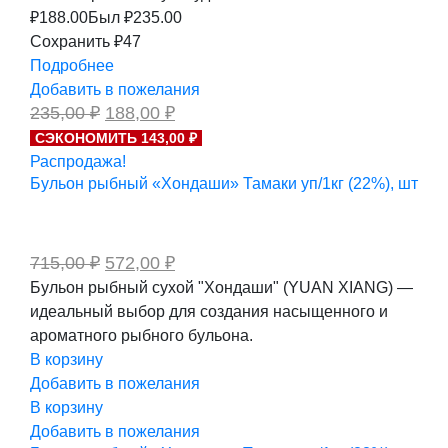
₽
188.00
Был ₽
235.00
Сохранить ₽47
Подробнее
Добавить в пожелания
Первоначальная
Текущая
235,00
₽
188,00
₽
цена
цена:
СЭКОНОМИТЬ 143,00 ₽
составляла
188,00 ₽.
Распродажа!
235,00 ₽.
Бульон рыбный «Хондаши» Тамаки уп/1кг (22%), шт
Первоначальная
Текущая
715,00
₽
572,00
₽
цена
цена:
Бульон рыбный сухой "Хондаши" (YUAN XIANG) —
составляла
572,00 ₽.
идеальный выбор для создания насыщенного и
715,00 ₽.
ароматного рыбного бульона.
В корзину
Добавить в пожелания
В корзину
Добавить в пожелания