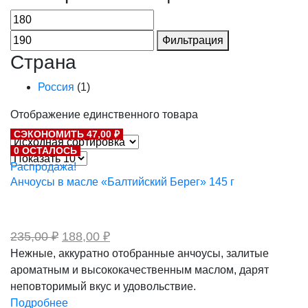
Фильтрация
Страна
Россия
(1)
Отображение единственного товара
СЭКОНОМИТЬ 47,00 ₽
0 ОСТАЛОСЬ
Распродажа!
Анчоусы в масле «Балтийский Берег» 145 г
Первоначальная
Текущая
235,00
₽
188,00
₽
цена
цена:
Нежные, аккуратно отобранные анчоусы, залитые
составляла
188,00 ₽.
ароматным и высококачественным маслом, дарят
235,00 ₽.
неповторимый вкус и удовольствие.
Подробнее