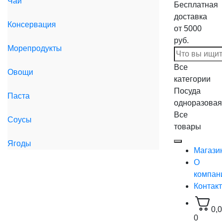
Чай
Бесплатная
доставка
Консервация
от 5000
руб.
Морепродукты
Все
Овощи
категории
Посуда
Паста
одноразовая
Все
Соусы
товары
Ягоды
Магази
О
компан
Контак
0,
0