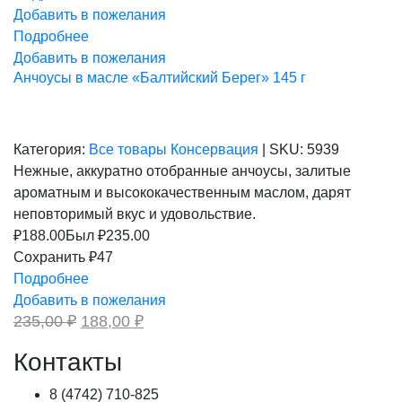
Добавить в пожелания
Подробнее
Добавить в пожелания
Анчоусы в масле «Балтийский Берег» 145 г
Категория:
Все товары
Консервация
|
SKU:
5939
Нежные, аккуратно отобранные анчоусы, залитые
ароматным и высококачественным маслом, дарят
неповторимый вкус и удовольствие.
₽
188.00
Был ₽
235.00
Сохранить ₽47
Подробнее
Добавить в пожелания
Первоначальная
Текущая
235,00
₽
188,00
₽
цена
цена:
составляла
188,00 ₽.
Контакты
235,00 ₽.
8 (4742) 710-825