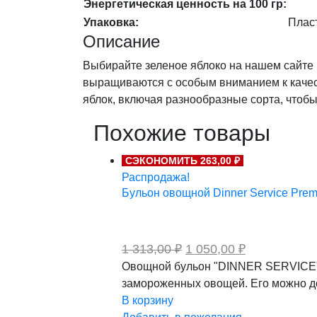
Энергетическая ценность на 100 гр:
Упаковка:
Плас
Описание
Выбирайте зеленое яблоко на нашем сайте
выращиваются с особым вниманием к качест
яблок, включая разнообразные сорта, чтобы 
Похожие товары
СЭКОНОМИТЬ 263,00 ₽
Распродажа!
Бульон овощной Dinner Service Premi
Первоначальная
Текущая
1 313,00
₽
1 050,00
₽
цена
цена:
Овощной бульон "DINNER SERVICE" -
составляла
1
замороженных овощей. Его можно до
1
050,00 ₽.
313,00 ₽.
В корзину