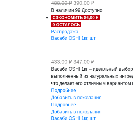
Первоначальная
Текущая
488,00
₽
390,00
₽
цена
цена:
В наличии
99
Доступно
составляла
390,00 ₽.
СЭКОНОМИТЬ 86,00 ₽
488,00 ₽.
0 ОСТАЛОСЬ
Распродажа!
Васаби OSHI 1кг, шт
Первоначальная
Текущая
433,00
₽
347,00
₽
цена
цена:
Васаби OSHI 1кг – идеальный выбор
составляла
347,00 ₽.
выполненный из натуральных ингреди
433,00 ₽.
что делает его отличным вариантом
Подробнее
Добавить в пожелания
Подробнее
Добавить в пожелания
Васаби OSHI 1кг, шт