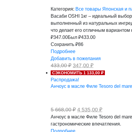
Категория:
Все товары
Японская и п
Васаби OSHI 1кг – идеальный выбор
выполненный из натуральных ингреди
что делает его отличным вариантом
₽
347.00
Был ₽
433.00
Сохранить ₽86
Подробнее
Добавить в пожелания
Первоначальная
Текущая
433,00
₽
347,00
₽
цена
цена:
СЭКОНОМИТЬ 1 133,00 ₽
составляла
347,00 ₽.
Распродажа!
433,00 ₽.
Анчоус в масле Филе Tesoro del mare
Первоначальная
Текущая
5 668,00
₽
4 535,00
₽
цена
цена:
Анчоус в масле Филе Tesoro del ma
составляла
4
гастрономические впечатления.
5
535,00 ₽.
668,00 ₽.
Подробнее