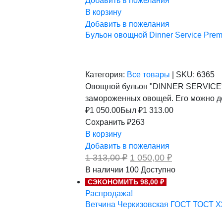
Добавить в пожелания
В корзину
Добавить в пожелания
Бульон овощной Dinner Service Premi
Категория:
Все товары
|
SKU:
6365
Овощной бульон "DINNER SERVICE" -
замороженных овощей. Его можно до
₽
1 050.00
Был ₽
1 313.00
Сохранить ₽263
В корзину
Добавить в пожелания
Первоначальная
Текущая
1 313,00
₽
1 050,00
₽
цена
цена:
В наличии
100
Доступно
составляла
1
СЭКОНОМИТЬ 98,00 ₽
1
050,00 ₽.
313,00 ₽.
Распродажа!
Ветчина Черкизовская ГОСТ ТОСТ ХЭМ 