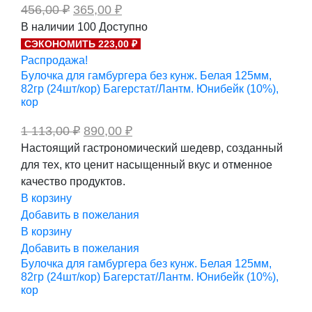
Первоначальная
Текущая
456,00
₽
365,00
₽
цена
цена:
В наличии
100
Доступно
составляла
365,00 ₽.
СЭКОНОМИТЬ 223,00 ₽
456,00 ₽.
Распродажа!
Булочка для гамбургера без кунж. Белая 125мм,
82гр (24шт/кор) Багерстат/Лантм. Юнибейк (10%),
кор
Первоначальная
Текущая
1 113,00
₽
890,00
₽
цена
цена:
Настоящий гастрономический шедевр, созданный
составляла
890,00 ₽.
для тех, кто ценит насыщенный вкус и отменное
1
113,00 ₽.
качество продуктов.
В корзину
Добавить в пожелания
В корзину
Добавить в пожелания
Булочка для гамбургера без кунж. Белая 125мм,
82гр (24шт/кор) Багерстат/Лантм. Юнибейк (10%),
кор