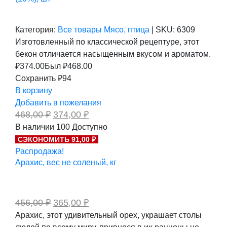
Категория:
Все товары
Мясо, птица
|
SKU:
6309
Изготовленный по классической рецептуре, этот
бекон отличается насыщенным вкусом и ароматом.
₽
374.00
Был ₽
468.00
Сохранить ₽94
В корзину
Добавить в пожелания
Первоначальная
Текущая
468,00
₽
374,00
₽
цена
цена:
В наличии
100
Доступно
составляла
374,00 ₽.
СЭКОНОМИТЬ 91,00 ₽
468,00 ₽.
Распродажа!
Арахис, вес не соленый, кг
Первоначальная
Текущая
456,00
₽
365,00
₽
цена
цена:
Арахис, этот удивительный орех, украшает столы
составляла
365,00 ₽.