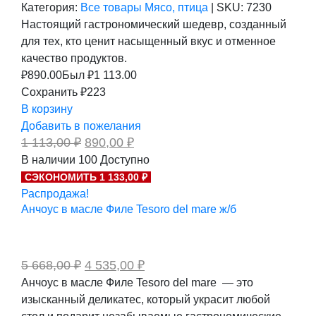
Категория:
Все товары
Мясо, птица
|
SKU:
7230
Настоящий гастрономический шедевр, созданный
для тех, кто ценит насыщенный вкус и отменное
качество продуктов.
₽
890.00
Был ₽
1 113.00
Сохранить ₽223
В корзину
Добавить в пожелания
Первоначальная
Текущая
1 113,00
₽
890,00
₽
цена
цена:
В наличии
100
Доступно
составляла
890,00 ₽.
СЭКОНОМИТЬ 1 133,00 ₽
1
113,00 ₽.
Распродажа!
Анчоус в масле Филе Tesoro del mare ж/б
Первоначальная
Текущая
5 668,00
₽
4 535,00
₽
цена
цена:
Анчоус в масле Филе Tesoro del mare — это
составляла
4
изысканный деликатес, который украсит любой
5
535,00 ₽.
668,00 ₽.