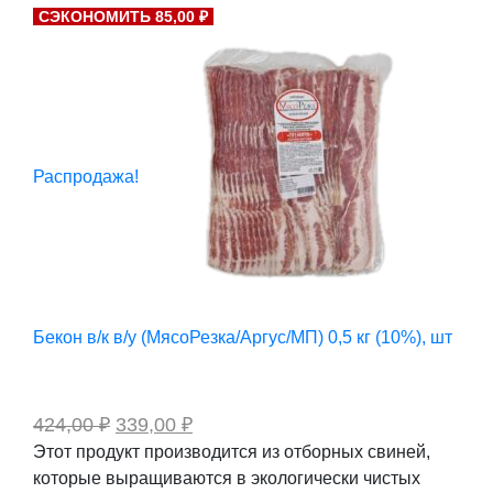
цена
цена:
СЭКОНОМИТЬ 85,00 ₽
составляла
4
5
535,00 ₽.
668,00 ₽.
Распродажа!
Бекон в/к в/у (МясоРезка/Аргус/МП) 0,5 кг (10%), шт
Первоначальная
Текущая
424,00
₽
339,00
₽
цена
цена:
Этот продукт производится из отборных свиней,
составляла
339,00 ₽.
которые выращиваются в экологически чистых
424,00 ₽.