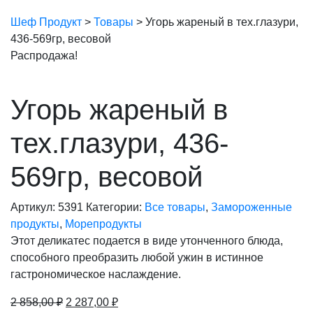
Шеф Продукт
>
Товары
>
Угорь жареный в тех.глазури,
436-569гр, весовой
Распродажа!
Угорь жареный в
тех.глазури, 436-
569гр, весовой
Артикул:
5391
Категории:
Все товары
,
Замороженные
продукты
,
Морепродукты
Этот деликатес подается в виде утонченного блюда,
способного преобразить любой ужин в истинное
гастрономическое наслаждение.
Первоначальная
Текущая
2 858,00
₽
2 287,00
₽