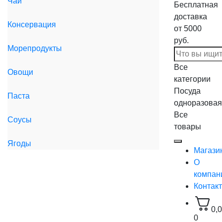
Чай
Бесплатная
доставка
Консервация
от 5000
руб.
Морепродукты
Все
Овощи
категории
Посуда
Паста
одноразовая
Все
Соусы
товары
Ягоды
Магази
О
компан
Контак
0,
0