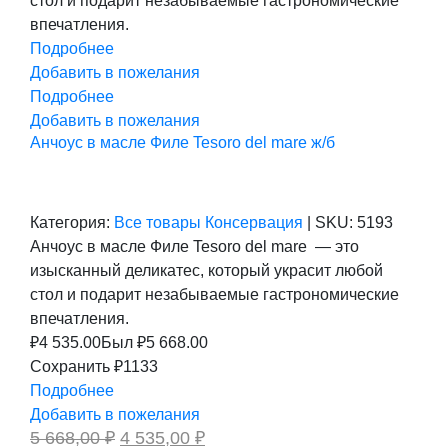
стол и подарит незабываемые гастрономические
впечатления.
Подробнее
Добавить в пожелания
Подробнее
Добавить в пожелания
Анчоус в масле Филе Tesoro del mare ж/б
Категория:
Все товары
Консервация
|
SKU:
5193
Анчоус в масле Филе Tesoro del mare — это
изысканный деликатес, который украсит любой
стол и подарит незабываемые гастрономические
впечатления.
₽
4 535.00
Был ₽
5 668.00
Сохранить ₽1133
Подробнее
Добавить в пожелания
Первоначальная
Текущая
5 668,00
₽
4 535,00
₽