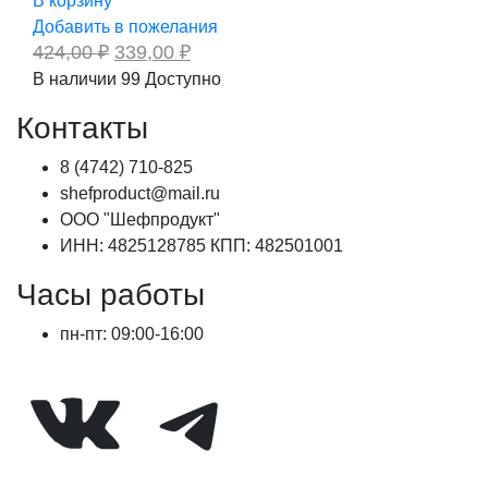
В корзину
Добавить в пожелания
Первоначальная
Текущая
424,00
₽
339,00
₽
цена
цена:
В наличии
99
Доступно
составляла
339,00 ₽.
424,00 ₽.
Контакты
8 (4742) 710-825
shefproduct@mail.ru
ООО "Шефпродукт"
ИНН: 4825128785 КПП: 482501001
Часы работы
пн-пт: 09:00-16:00
ВКонтакте
Telegram