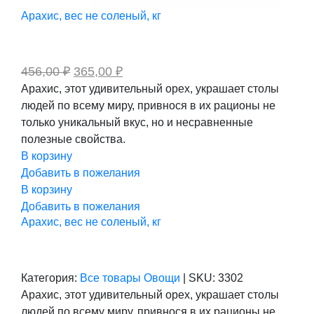
Арахис, вес не соленый, кг
Первоначальная
Текущая
456,00
₽
365,00
₽
цена
цена:
Арахис, этот удивительный орех, украшает столы
составляла
365,00 ₽.
людей по всему миру, привнося в их рационы не
456,00 ₽.
только уникальный вкус, но и несравненные
полезные свойства.
В корзину
Добавить в пожелания
В корзину
Добавить в пожелания
Арахис, вес не соленый, кг
Категория:
Все товары
Овощи
|
SKU:
3302
Арахис, этот удивительный орех, украшает столы
людей по всему миру, привнося в их рационы не