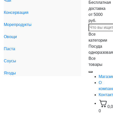
Чай
Бесплатная
доставка
Консервация
от 5000
руб.
Морепродукты
Все
Овощи
категории
Посуда
Паста
одноразовая
Все
Соусы
товары
Ягоды
Магази
О
компан
Контак
0,
0