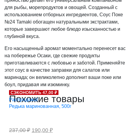
пряностью делает его универсальным компаньоном
для рыбы, морепродуктов и овощей. Созданный с
использованием отборных ингредиентов, Соус Поке
№24 Tamaki обогащен натуральными экстрактами,
которые завершают любое блюдо изысканностью и
глубиной вкуса.
Его насыщенный аромат моментально перенесет вас
на побережье Осаки, где свежие продукты
приготавливаются с любовью и заботой. Применяйте
этот соус в качестве заправки для салатов или
маринада; он великолепно дополнит ваши поке или
боул, придавая им изюминку.
СЭКОНОМИТЬ 47,00 ₽
Похожие товары
Распродажа!
Редька маринованная, 500г
Первоначальная
Текущая
237,00
₽
190,00
₽
цена
цена: