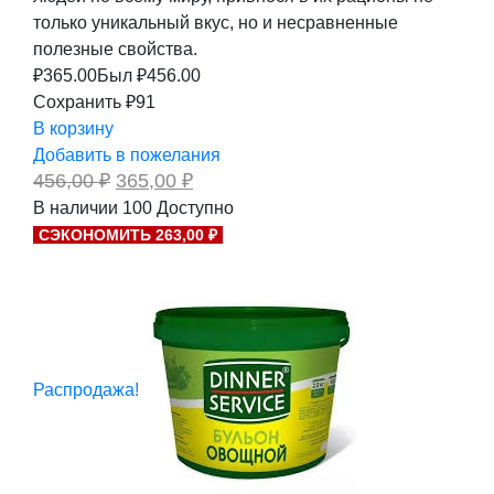
только уникальный вкус, но и несравненные
полезные свойства.
₽
365.00
Был ₽
456.00
Сохранить ₽91
В корзину
Добавить в пожелания
Первоначальная
Текущая
456,00
₽
365,00
₽
цена
цена:
В наличии
100
Доступно
составляла
365,00 ₽.
СЭКОНОМИТЬ 263,00 ₽
456,00 ₽.
Распродажа!