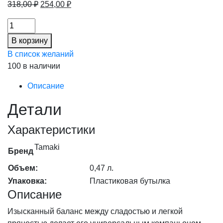
Первоначальная
Текущая
318,00
₽
254,00
₽
цена
цена:
Соус
составляла
254,00 ₽.
Поке
318,00 ₽.
В корзину
№24
В список желаний
Tamaki
100 в наличии
0,47л
6шт/
Описание
кор
Детали
(20%),
шт
Характеристики
количество
Tamaki
Бренд
Объем:
0,47 л.
Упаковка:
Пластиковая бутылка
Описание
Изысканный баланс между сладостью и легкой