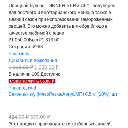
Овощной бульон "DINNER SERVICE" - популярен
для постного и вегетарианского меню, а также в
зимний сезон при использовании замороженных
овощей. Его можно добавить в любое блюдо в
качестве любимой специи.
₽
1 050.00
Был ₽
1 313.00
Сохранить ₽263
В корзину
Добавить в пожелания
Первоначальная
Текущая
1 313,00
₽
1 050,00
₽
цена
цена:
В наличии
100
Доступно
составляла
1
СЭКОНОМИТЬ 85,00 ₽
1
050,00 ₽.
313,00 ₽.
Распродажа!
Бекон в/к в/у (МясоРезка/Аргус/МП) 0,5 кг (10%), шт
Первоначальная
Текущая
424,00
₽
339,00
₽
цена
цена:
Этот продукт производится из отборных свиней,
составляла
339,00 ₽.