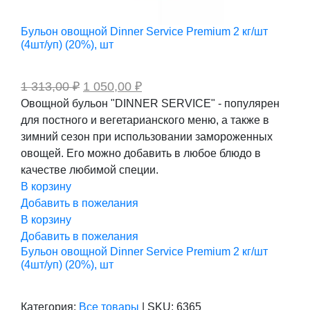
Бульон овощной Dinner Service Premium 2 кг/шт
(4шт/уп) (20%), шт
Первоначальная
Текущая
1 313,00
₽
1 050,00
₽
цена
цена:
Овощной бульон "DINNER SERVICE" - популярен
составляла
1
для постного и вегетарианского меню, а также в
1
050,00 ₽.
313,00 ₽.
зимний сезон при использовании замороженных
овощей. Его можно добавить в любое блюдо в
качестве любимой специи.
В корзину
Добавить в пожелания
В корзину
Добавить в пожелания
Бульон овощной Dinner Service Premium 2 кг/шт
(4шт/уп) (20%), шт
Категория:
Все товары
|
SKU:
6365