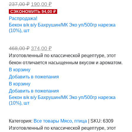
Первоначальная
Текущая
237,00
₽
190,00
₽
цена
цена:
СЭКОНОМИТЬ 94,00 ₽
составляла
190,00 ₽.
Распродажа!
237,00 ₽.
Бекон в/к в/у Бахрушин/МК Эко уп/500гр нарезка
(10%), шт
Первоначальная
Текущая
468,00
₽
374,00
₽
цена
цена:
Изготовленный по классической рецептуре, этот
составляла
374,00 ₽.
бекон отличается насыщенным вкусом и ароматом.
468,00 ₽.
В корзину
Добавить в пожелания
В корзину
Добавить в пожелания
Бекон в/к в/у Бахрушин/МК Эко уп/500гр нарезка
(10%), шт
Категория:
Все товары
Мясо, птица
|
SKU:
6309
Изготовленный по классической рецептуре, этот