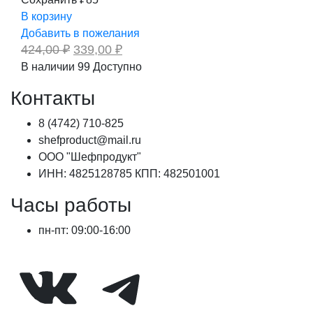
В корзину
Добавить в пожелания
Первоначальная
Текущая
424,00
₽
339,00
₽
цена
цена:
В наличии
99
Доступно
составляла
339,00 ₽.
424,00 ₽.
Контакты
8 (4742) 710-825
shefproduct@mail.ru
ООО "Шефпродукт"
ИНН: 4825128785 КПП: 482501001
Часы работы
пн-пт: 09:00-16:00
ВКонтакте
Telegram