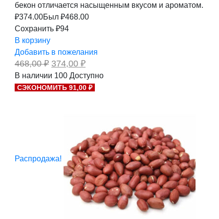
бекон отличается насыщенным вкусом и ароматом.
₽
374.00
Был ₽
468.00
Сохранить ₽94
В корзину
Добавить в пожелания
Первоначальная
Текущая
468,00
₽
374,00
₽
цена
цена:
В наличии
100
Доступно
составляла
374,00 ₽.
СЭКОНОМИТЬ 91,00 ₽
468,00 ₽.
Распродажа!