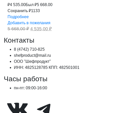
₽
4 535.00
Был ₽
5 668.00
Сохранить ₽1133
Подробнее
Добавить в пожелания
Первоначальная
Текущая
5 668,00
₽
4 535,00
₽
цена
цена:
составляла
4
Контакты
5
535,00 ₽.
668,00 ₽.
8 (4742) 710-825
shefproduct@mail.ru
ООО "Шефпродукт"
ИНН: 4825128785 КПП: 482501001
Часы работы
пн-пт: 09:00-16:00
ВКонтакте
Telegram