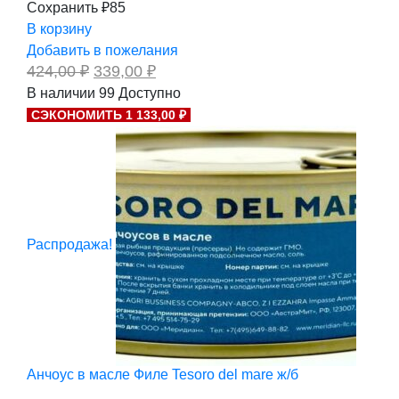
Сохранить ₽85
В корзину
Добавить в пожелания
Первоначальная
Текущая
424,00
₽
339,00
₽
цена
цена:
В наличии
99
Доступно
составляла
339,00 ₽.
СЭКОНОМИТЬ 1 133,00 ₽
424,00 ₽.
Распродажа!
Анчоус в масле Филе Tesoro del mare ж/б