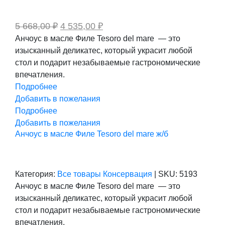
Первоначальная
Текущая
5 668,00
₽
4 535,00
₽
цена
цена:
Анчоус в масле Филе Tesoro del mare — это
составляла
4
изысканный деликатес, который украсит любой
5
535,00 ₽.
668,00 ₽.
стол и подарит незабываемые гастрономические
впечатления.
Подробнее
Добавить в пожелания
Подробнее
Добавить в пожелания
Анчоус в масле Филе Tesoro del mare ж/б
Категория:
Все товары
Консервация
|
SKU:
5193
Анчоус в масле Филе Tesoro del mare — это
изысканный деликатес, который украсит любой
стол и подарит незабываемые гастрономические
впечатления.