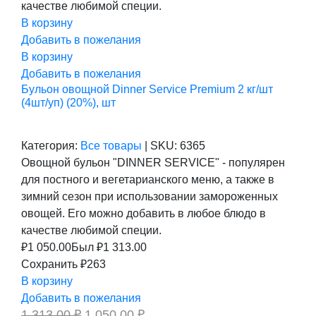
качестве любимой специи.
В корзину
Добавить в пожелания
В корзину
Добавить в пожелания
Бульон овощной Dinner Service Premium 2 кг/шт
(4шт/уп) (20%), шт
Категория:
Все товары
|
SKU:
6365
Овощной бульон "DINNER SERVICE" - популярен
для постного и вегетарианского меню, а также в
зимний сезон при использовании замороженных
овощей. Его можно добавить в любое блюдо в
качестве любимой специи.
₽
1 050.00
Был ₽
1 313.00
Сохранить ₽263
В корзину
Добавить в пожелания
Первоначальная
Текущая
1 313,00
₽
1 050,00
₽