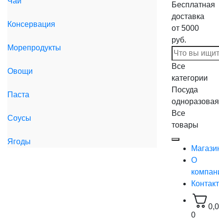
Чай
Бесплатная
доставка
Консервация
от 5000
руб.
Морепродукты
Все
Овощи
категории
Посуда
Паста
одноразовая
Все
Соусы
товары
Ягоды
Магази
О
компан
Контак
0,
0