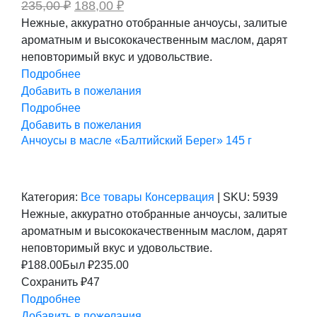
Первоначальная
Текущая
235,00
₽
188,00
₽
цена
цена:
Нежные, аккуратно отобранные анчоусы, залитые
составляла
188,00 ₽.
ароматным и высококачественным маслом, дарят
235,00 ₽.
неповторимый вкус и удовольствие.
Подробнее
Добавить в пожелания
Подробнее
Добавить в пожелания
Анчоусы в масле «Балтийский Берег» 145 г
Категория:
Все товары
Консервация
|
SKU:
5939
Нежные, аккуратно отобранные анчоусы, залитые
ароматным и высококачественным маслом, дарят
неповторимый вкус и удовольствие.
₽
188.00
Был ₽
235.00
Сохранить ₽47
Подробнее
Добавить в пожелания