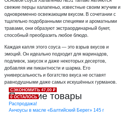
Основой соуса Халапеньо №31 Tamaki являются
свежие перцы халапеньо, известные своим жгучим и
одновременно освежающим вкусом. В сочетании с
тщательно подобранными специями и ароматными
травами, они образуют экстраординарный букет,
способный преобразить любое блюдо.
Каждая капля этого соуса — это взрыв вкусов и
эмоций. Он идеально подходит для маринадов,
подливок, закусок и даже некоторых десертов,
добавляя им пикантности и шарма. Его
универсальность и богатство вкуса не оставят
равнодушными даже самых искушённых гурманов.
СЭКОНОМИТЬ 47,00 ₽
Похожие товары
0 ОСТАЛОСЬ
Распродажа!
Анчоусы в масле «Балтийский Берег» 145 г