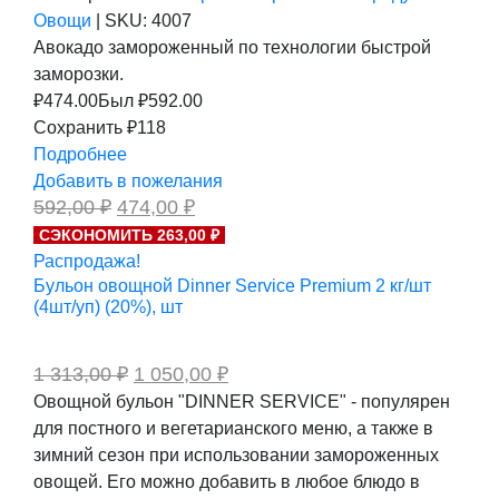
Овощи
|
SKU:
4007
Авокадо замороженный по технологии быстрой
заморозки.
₽
474.00
Был ₽
592.00
Сохранить ₽118
Подробнее
Добавить в пожелания
Первоначальная
Текущая
592,00
₽
474,00
₽
цена
цена:
СЭКОНОМИТЬ 263,00 ₽
составляла
474,00 ₽.
Распродажа!
592,00 ₽.
Бульон овощной Dinner Service Premium 2 кг/шт
(4шт/уп) (20%), шт
Первоначальная
Текущая
1 313,00
₽
1 050,00
₽
цена
цена:
Овощной бульон "DINNER SERVICE" - популярен
составляла
1
для постного и вегетарианского меню, а также в
1
050,00 ₽.
313,00 ₽.
зимний сезон при использовании замороженных
овощей. Его можно добавить в любое блюдо в