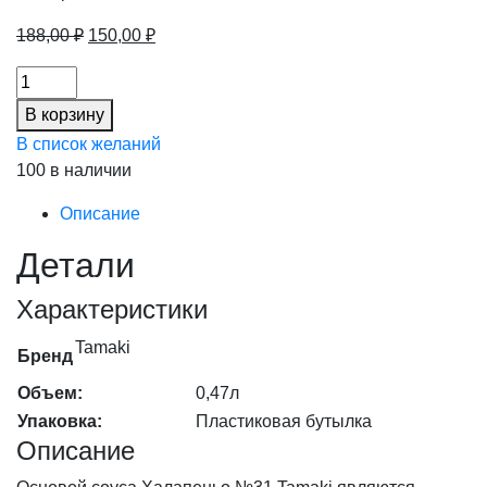
Первоначальная
Текущая
188,00
₽
150,00
₽
цена
цена:
Соус
составляла
150,00 ₽.
Халапеньо
188,00 ₽.
В корзину
№31
В список желаний
Tamaki
100 в наличии
0,47л
6шт/
Описание
кор
Детали
(20%),
шт
Характеристики
количество
Tamaki
Бренд
Объем:
0,47л
Упаковка:
Пластиковая бутылка
Описание