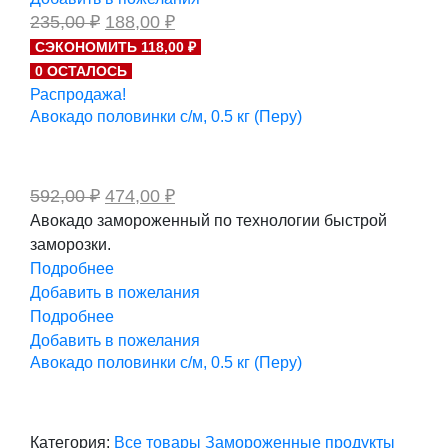
Первоначальная
Текущая
235,00
₽
188,00
₽
цена
цена:
СЭКОНОМИТЬ 118,00 ₽
составляла
188,00 ₽.
0 ОСТАЛОСЬ
235,00 ₽.
Распродажа!
Авокадо половинки с/м, 0.5 кг (Перу)
Первоначальная
Текущая
592,00
₽
474,00
₽
цена
цена:
Авокадо замороженный по технологии быстрой
составляла
474,00 ₽.
заморозки.
592,00 ₽.
Подробнее
Добавить в пожелания
Подробнее
Добавить в пожелания
Авокадо половинки с/м, 0.5 кг (Перу)
Категория:
Все товары
Замороженные продукты