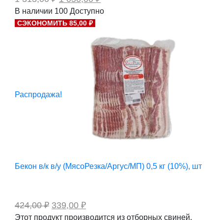
цена
цена:
В наличии
100
Доступно
составляла
1
СЭКОНОМИТЬ 85,00 ₽
1
050,00 ₽.
313,00 ₽.
Распродажа!
Бекон в/к в/у (МясоРезка/Аргус/МП) 0,5 кг (10%), шт
Первоначальная
Текущая
424,00
₽
339,00
₽
цена
цена:
Этот продукт производится из отборных свиней,