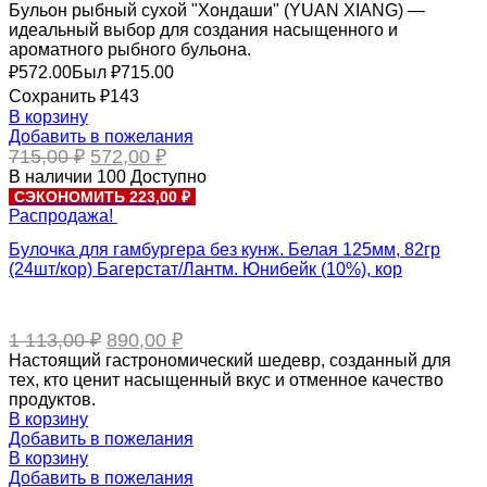
Бульон рыбный сухой "Хондаши" (YUAN XIANG) —
идеальный выбор для создания насыщенного и
ароматного рыбного бульона.
₽
572.00
Был ₽
715.00
Сохранить ₽143
В корзину
Добавить в пожелания
Первоначальная
Текущая
715,00
₽
572,00
₽
цена
цена:
В наличии
100
Доступно
составляла
572,00 ₽.
СЭКОНОМИТЬ 223,00 ₽
715,00 ₽.
Распродажа!
Булочка для гамбургера без кунж. Белая 125мм, 82гр
(24шт/кор) Багерстат/Лантм. Юнибейк (10%), кор
Первоначальная
Текущая
1 113,00
₽
890,00
₽
цена
цена:
Настоящий гастрономический шедевр, созданный для
составляла
890,00 ₽.
тех, кто ценит насыщенный вкус и отменное качество
1
продуктов.
113,00 ₽.
В корзину
Добавить в пожелания
В корзину
Добавить в пожелания