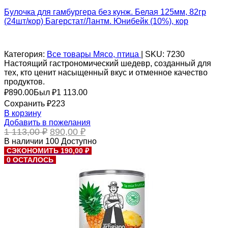
Булочка для гамбургера без кунж. Белая 125мм, 82гр
(24шт/кор) Багерстат/Лантм. Юнибейк (10%), кор
Категория:
Все товары
Мясо, птица
|
SKU:
7230
Настоящий гастрономический шедевр, созданный для
тех, кто ценит насыщенный вкус и отменное качество
продуктов.
₽
890.00
Был ₽
1 113.00
Сохранить ₽223
В корзину
Добавить в пожелания
Первоначальная
Текущая
1 113,00
₽
890,00
₽
цена
цена:
В наличии
100
Доступно
составляла
890,00 ₽.
СЭКОНОМИТЬ 190,00 ₽
1
0 ОСТАЛОСЬ
113,00 ₽.