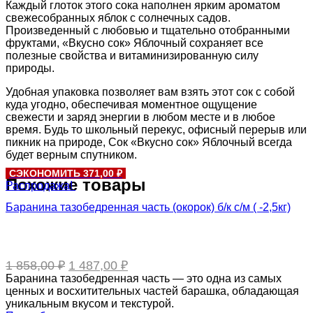
Каждый глоток этого сока наполнен ярким ароматом
свежесобранных яблок с солнечных садов.
Произведенный с любовью и тщательно отобранными
фруктами, «Вкусно сок» Яблочный сохраняет все
полезные свойства и витаминизированную силу
природы.
Удобная упаковка позволяет вам взять этот сок с собой
куда угодно, обеспечивая моментное ощущение
свежести и заряд энергии в любом месте и в любое
время. Будь то школьный перекус, офисный перерыв или
пикник на природе, Сок «Вкусно сок» Яблочный всегда
будет верным спутником.
СЭКОНОМИТЬ 371,00 ₽
Похожие товары
Распродажа!
Баранина тазобедренная часть (окорок) б/к с/м ( -2,5кг)
Первоначальная
Текущая
1 858,00
₽
1 487,00
₽
цена
цена:
Баранина тазобедренная часть — это одна из самых
составляла
1
ценных и восхитительных частей барашка, обладающая
1
487,00 ₽.
уникальным вкусом и текстурой.