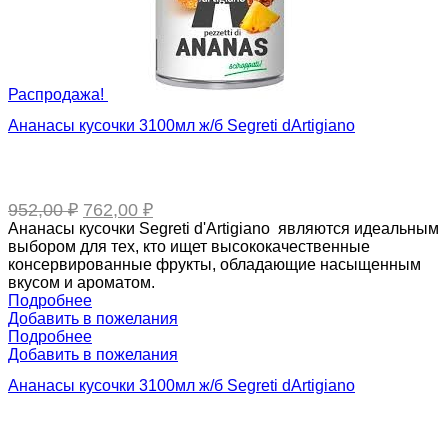
Распродажа!
Ананасы кусочки 3100мл ж/б Segreti dArtigiano
Первоначальная
Текущая
952,00
₽
762,00
₽
цена
цена:
Ананасы кусочки Segreti d'Artigiano являются идеальным
составляла
762,00 ₽.
выбором для тех, кто ищет высококачественные
952,00 ₽.
консервированные фрукты, обладающие насыщенным
вкусом и ароматом.
Подробнее
Добавить в пожелания
Подробнее
Добавить в пожелания
Ананасы кусочки 3100мл ж/б Segreti dArtigiano