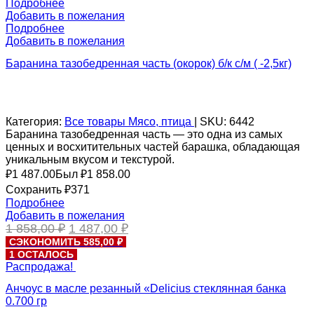
858,00 ₽.
Подробнее
Добавить в пожелания
Подробнее
Добавить в пожелания
Баранина тазобедренная часть (окорок) б/к с/м ( -2,5кг)
Категория:
Все товары
Мясо, птица
|
SKU:
6442
Баранина тазобедренная часть — это одна из самых
ценных и восхитительных частей барашка, обладающая
уникальным вкусом и текстурой.
₽
1 487.00
Был ₽
1 858.00
Сохранить ₽371
Подробнее
Добавить в пожелания
Первоначальная
Текущая
1 858,00
₽
1 487,00
₽
цена
цена:
СЭКОНОМИТЬ 585,00 ₽
составляла
1
1 ОСТАЛОСЬ
1
487,00 ₽.
Распродажа!
858,00 ₽.
Анчоус в масле резанный «Delicius стеклянная банка
0.700 гр