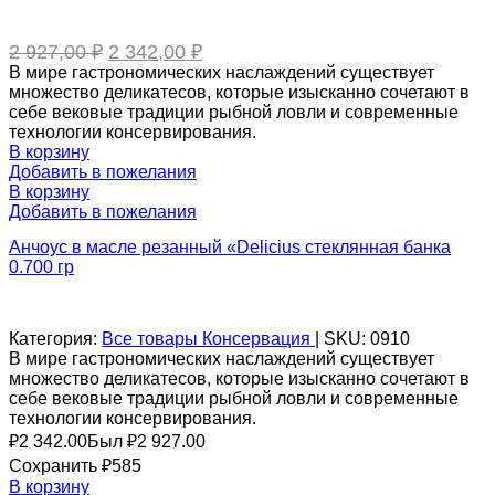
Первоначальная
Текущая
2 927,00
₽
2 342,00
₽
цена
цена:
В мире гастрономических наслаждений существует
составляла
2
множество деликатесов, которые изысканно сочетают в
2
342,00 ₽.
себе вековые традиции рыбной ловли и современные
927,00 ₽.
технологии консервирования.
В корзину
Добавить в пожелания
В корзину
Добавить в пожелания
Анчоус в масле резанный «Delicius стеклянная банка
0.700 гр
Категория:
Все товары
Консервация
|
SKU:
0910
В мире гастрономических наслаждений существует
множество деликатесов, которые изысканно сочетают в
себе вековые традиции рыбной ловли и современные
технологии консервирования.
₽
2 342.00
Был ₽
2 927.00
Сохранить ₽585
В корзину