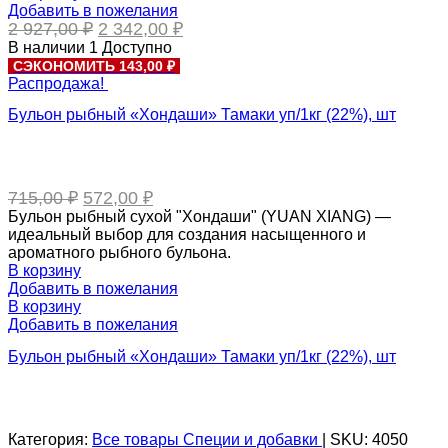
Добавить в пожелания
Первоначальная
Текущая
2 927,00
₽
2 342,00
₽
цена
цена:
В наличии
1
Доступно
составляла
2
СЭКОНОМИТЬ 143,00 ₽
2
342,00 ₽.
Распродажа!
927,00 ₽.
Бульон рыбный «Хондаши» Тамаки уп/1кг (22%), шт
Первоначальная
Текущая
715,00
₽
572,00
₽
цена
цена:
Бульон рыбный сухой "Хондаши" (YUAN XIANG) —
составляла
572,00 ₽.
идеальный выбор для создания насыщенного и
715,00 ₽.
ароматного рыбного бульона.
В корзину
Добавить в пожелания
В корзину
Добавить в пожелания
Бульон рыбный «Хондаши» Тамаки уп/1кг (22%), шт
Категория:
Все товары
Специи и добавки
|
SKU:
4050