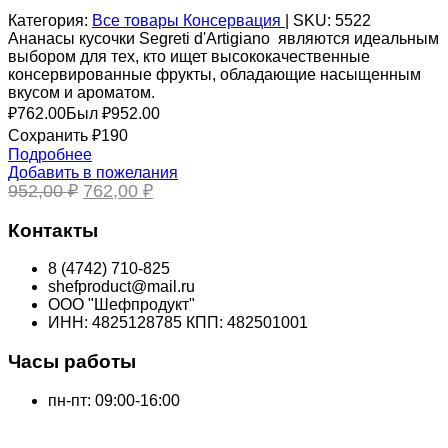
Категория:
Все товары
Консервация
|
SKU:
5522
Ананасы кусочки Segreti d'Artigiano являются идеальным
выбором для тех, кто ищет высококачественные
консервированные фрукты, обладающие насыщенным
вкусом и ароматом.
₽
762.00
Был ₽
952.00
Сохранить ₽190
Подробнее
Добавить в пожелания
Первоначальная
Текущая
952,00
₽
762,00
₽
цена
цена:
составляла
762,00 ₽.
Контакты
952,00 ₽.
8 (4742) 710-825
shefproduct@mail.ru
ООО "Шефпродукт"
ИНН: 4825128785 КПП: 482501001
Часы работы
пн-пт: 09:00-16:00