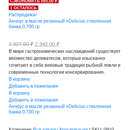
СЭКОНОМИТЬ 585,00 ₽
составляла
474,00 ₽.
1 ОСТАЛОСЬ
592,00 ₽.
Распродажа!
Анчоус в масле резанный «Delicius стеклянная
банка 0.700 гр
Первоначальная
Текущая
2 927,00
₽
2 342,00
₽
цена
цена:
В мире гастрономических наслаждений существует
составляла
2
множество деликатесов, которые изысканно
2
342,00 ₽.
927,00 ₽.
сочетают в себе вековые традиции рыбной ловли и
современные технологии консервирования.
В корзину
Добавить в пожелания
В корзину
Добавить в пожелания
Анчоус в масле резанный «Delicius стеклянная
банка 0.700 гр
Категория:
Все товары
Консервация
|
SKU:
0910