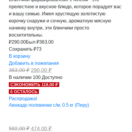
прелестное и вкусное блюдо, которое порадует вас
и вашу семью. Имея хрустящую золотистую
корочку снаружи и сочную, ароматную мясную
начинку внутри, эти блинчики просто
восхитительны.
₽
290.00
Был ₽
363.00
Сохранить ₽73
В корзину
Добавить в пожелания
Первоначальная
Текущая
363,00
₽
290,00
₽
цена
цена:
В наличии
100
Доступно
составляла
290,00 ₽.
СЭКОНОМИТЬ 118,00 ₽
363,00 ₽.
0 ОСТАЛОСЬ
Распродажа!
Авокадо половинки с/м, 0.5 кг (Перу)
Первоначальная
Текущая
592,00
₽
474,00
₽