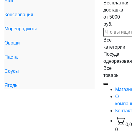
Чай
Бесплатная
доставка
Консервация
от 5000
руб.
Морепродукты
Все
Овощи
категории
Посуда
Паста
одноразовая
Все
Соусы
товары
Ягоды
Магази
О
компан
Контак
0,
0