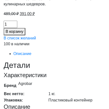
кулинарных шедевров.
Первоначальная
Текущая
489,00
₽
391,00
₽
цена
цена:
Пюре
составляла
391,00 ₽.
Лимон
489,00 ₽.
В корзину
Agrobar
В список желаний
с/
100 в наличии
м
,
Описание
1кг,
Детали
шт
количество
Характеристики
Agrobar
Бренд
Вес нетто:
1 кг.
Упаковка:
Пластиковый контейнер
Описание