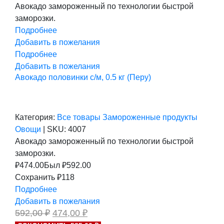
цена
цена:
Авокадо замороженный по технологии быстрой
составляла
474,00 ₽.
заморозки.
592,00 ₽.
Подробнее
Добавить в пожелания
Подробнее
Добавить в пожелания
Авокадо половинки с/м, 0.5 кг (Перу)
Категория:
Все товары
Замороженные продукты
Овощи
|
SKU:
4007
Авокадо замороженный по технологии быстрой
заморозки.
₽
474.00
Был ₽
592.00
Сохранить ₽118
Подробнее
Добавить в пожелания
Первоначальная
Текущая
592,00
₽
474,00
₽
цена
цена: