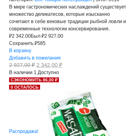
В мире гастрономических наслаждений существует
множество деликатесов, которые изысканно
сочетают в себе вековые традиции рыбной ловли и
современные технологии консервирования.
₽
2 342.00
Был ₽
2 927.00
Сохранить ₽585
В корзину
Добавить в пожелания
Первоначальная
Текущая
2 927,00
₽
2 342,00
₽
цена
цена:
В наличии
1
Доступно
составляла
2
СЭКОНОМИТЬ 86,00 ₽
2
342,00 ₽.
927,00 ₽.
0 ОСТАЛОСЬ
Распродажа!