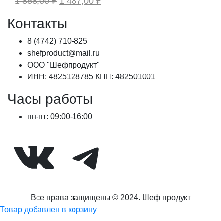
1 858,00
₽
1 487,00
₽
цена
цена:
составляла
1
Контакты
1
487,00 ₽.
858,00 ₽.
8 (4742) 710-825
shefproduct@mail.ru
ООО "Шефпродукт"
ИНН: 4825128785 КПП: 482501001
Часы работы
пн-пт: 09:00-16:00
ВКонтакте
Telegram
Все права защищены © 2024. Шеф продукт
Товар добавлен в корзину