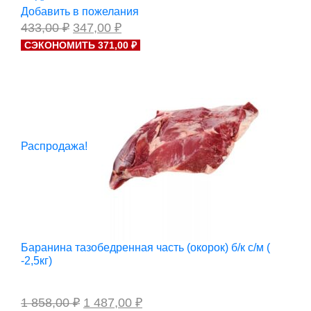
Добавить в пожелания
Первоначальная
Текущая
433,00
₽
347,00
₽
цена
цена:
СЭКОНОМИТЬ 371,00 ₽
составляла
347,00 ₽.
433,00 ₽.
Распродажа!
Баранина тазобедренная часть (окорок) б/к с/м (
-2,5кг)
Первоначальная
Текущая
1 858,00
₽
1 487,00
₽