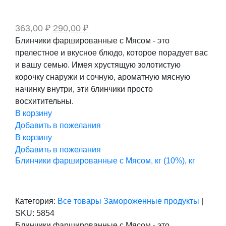
Первоначальная
Текущая
363,00
₽
290,00
₽
цена
цена:
Блинчики фаршированные с Мясом - это
составляла
290,00 ₽.
прелестное и вкусное блюдо, которое порадует вас
363,00 ₽.
и вашу семью. Имея хрустящую золотистую
корочку снаружи и сочную, ароматную мясную
начинку внутри, эти блинчики просто
восхитительны.
В корзину
Добавить в пожелания
В корзину
Добавить в пожелания
Блинчики фаршированные с Мясом, кг (10%), кг
Категория:
Все товары
Замороженные продукты
|
SKU:
5854
Блинчики фаршированные с Мясом - это