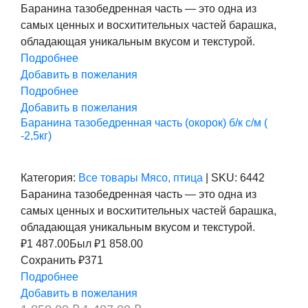
цена
цена:
Баранина тазобедренная часть — это одна из
составляла
1
самых ценных и восхитительных частей барашка,
1
487,00 ₽.
858,00 ₽.
обладающая уникальным вкусом и текстурой.
Подробнее
Добавить в пожелания
Подробнее
Добавить в пожелания
Баранина тазобедренная часть (окорок) б/к с/м (
-2,5кг)
Категория:
Все товары
Мясо, птица
|
SKU:
6442
Баранина тазобедренная часть — это одна из
самых ценных и восхитительных частей барашка,
обладающая уникальным вкусом и текстурой.
₽
1 487.00
Был ₽
1 858.00
Сохранить ₽371
Подробнее
Добавить в пожелания
Первоначальная
Текущая