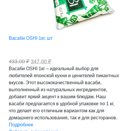
Васаби OSHI 1кг, шт
Первоначальная
Текущая
433,00
₽
347,00
₽
цена
цена:
Васаби OSHI 1кг – идеальный выбор для
составляла
347,00 ₽.
любителей японской кухни и ценителей пикантных
433,00 ₽.
вкусов. Этот высококачественный васаби,
выполненный из натуральных ингредиентов,
добавит яркий акцент к вашим блюдам. Наш
васаби предлагается в удобной упаковке по 1 кг,
что делает его отличным вариантом как для
домашнего использования, так и для ресторанов.
Подробнее