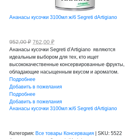
Ананасы кусочки 3100мл ж/б Segreti dArtigiano
Первоначальная
Текущая
952,00
₽
762,00
₽
цена
цена:
Ананасы кусочки Segreti d'Artigiano являются
составляла
762,00 ₽.
идеальным выбором для тех, кто ищет
952,00 ₽.
высококачественные консервированные фрукты,
обладающие насыщенным вкусом и ароматом.
Подробнее
Добавить в пожелания
Подробнее
Добавить в пожелания
Ананасы кусочки 3100мл ж/б Segreti dArtigiano
Категория:
Все товары
Консервация
|
SKU:
5522