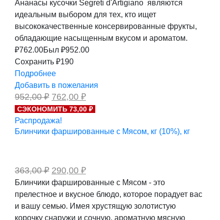
Ананасы кусочки Segreti d'Artigiano являются
идеальным выбором для тех, кто ищет
высококачественные консервированные фрукты,
обладающие насыщенным вкусом и ароматом.
₽
762.00
Был ₽
952.00
Сохранить ₽190
Подробнее
Добавить в пожелания
Первоначальная
Текущая
952,00
₽
762,00
₽
цена
цена:
СЭКОНОМИТЬ 73,00 ₽
составляла
762,00 ₽.
Распродажа!
952,00 ₽.
Блинчики фаршированные с Мясом, кг (10%), кг
Первоначальная
Текущая
363,00
₽
290,00
₽
цена
цена:
Блинчики фаршированные с Мясом - это
составляла
290,00 ₽.
прелестное и вкусное блюдо, которое порадует вас
363,00 ₽.
и вашу семью. Имея хрустящую золотистую
корочку снаружи и сочную, ароматную мясную