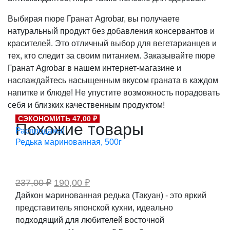
Выбирая пюре Гранат Agrobar, вы получаете
натуральный продукт без добавления консервантов и
красителей. Это отличный выбор для вегетарианцев и
тех, кто следит за своим питанием. Заказывайте пюре
Гранат Agrobar в нашем интернет-магазине и
наслаждайтесь насыщенным вкусом граната в каждом
напитке и блюде! Не упустите возможность порадовать
себя и близких качественным продуктом!
СЭКОНОМИТЬ 47,00 ₽
Похожие товары
Распродажа!
Редька маринованная, 500г
Первоначальная
Текущая
237,00
₽
190,00
₽
цена
цена:
Дайкон маринованная редька (Такуан) - это яркий
составляла
190,00 ₽.
представитель японской кухни, идеально
237,00 ₽.
подходящий для любителей восточной