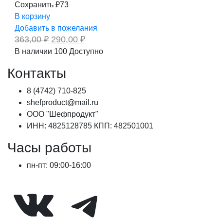
Сохранить ₽73
В корзину
Добавить в пожелания
Первоначальная
Текущая
363,00
₽
290,00
₽
цена
цена:
В наличии
100
Доступно
составляла
290,00 ₽.
363,00 ₽.
Контакты
8 (4742) 710-825
shefproduct@mail.ru
ООО "Шефпродукт"
ИНН: 4825128785 КПП: 482501001
Часы работы
пн-пт: 09:00-16:00
ВКонтакте
Telegram