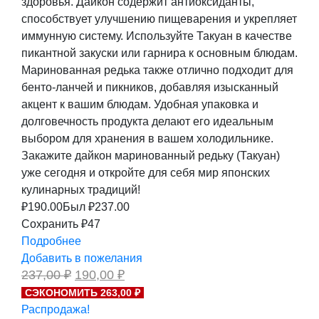
здоровья. Дайкон содержит антиоксиданты,
способствует улучшению пищеварения и укрепляет
иммунную систему. Используйте Такуан в качестве
пикантной закуски или гарнира к основным блюдам.
Маринованная редька также отлично подходит для
бенто-ланчей и пикников, добавляя изысканный
акцент к вашим блюдам. Удобная упаковка и
долговечность продукта делают его идеальным
выбором для хранения в вашем холодильнике.
Закажите дайкон маринованный редьку (Такуан)
уже сегодня и откройте для себя мир японских
кулинарных традиций!
₽
190.00
Был ₽
237.00
Сохранить ₽47
Подробнее
Добавить в пожелания
Первоначальная
Текущая
237,00
₽
190,00
₽
цена
цена:
СЭКОНОМИТЬ 263,00 ₽
составляла
190,00 ₽.
Распродажа!
237,00 ₽.