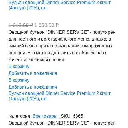
Бульон овощной Dinner Service Premium 2 кг/шт
(4шт/уп) (20%), шт
Первоначальная
Текущая
1 313,00
₽
1 050,00
₽
цена
цена:
Овощной бульон "DINNER SERVICE" - популярен
составляла
1
для постного и вегетарианского меню, а также в
1
050,00 ₽.
313,00 ₽.
зимний сезон при использовании замороженных
овощей. Его можно добавить в любое блюдо в
качестве любимой специи.
В корзину
Добавить в пожелания
В корзину
Добавить в пожелания
Бульон овощной Dinner Service Premium 2 кг/шт
(4шт/уп) (20%), шт
Категория:
Все товары
|
SKU:
6365
Овощной бульон "DINNER SERVICE" - популярен