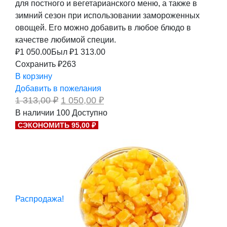
для постного и вегетарианского меню, а также в
зимний сезон при использовании замороженных
овощей. Его можно добавить в любое блюдо в
качестве любимой специи.
₽
1 050.00
Был ₽
1 313.00
Сохранить ₽263
В корзину
Добавить в пожелания
Первоначальная
Текущая
1 313,00
₽
1 050,00
₽
цена
цена:
В наличии
100
Доступно
составляла
1
СЭКОНОМИТЬ 95,00 ₽
1
050,00 ₽.
313,00 ₽.
Распродажа!