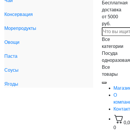
Чай
Бесплатная
доставка
Консервация
от 5000
руб.
Морепродукты
Все
Овощи
категории
Посуда
Паста
одноразовая
Все
Соусы
товары
Ягоды
Магази
О
компан
Контак
0,
0