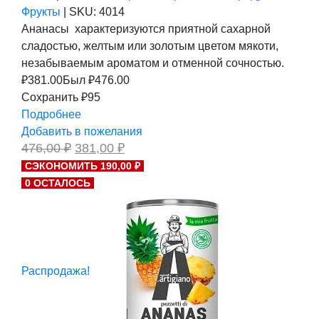
Фрукты
|
SKU:
4014
Ананасы характеризуются приятной сахарной
сладостью, желтым или золотым цветом мякоти,
незабываемым ароматом и отменной сочностью.
₽
381.00
Был ₽
476.00
Сохранить ₽95
Подробнее
Добавить в пожелания
Первоначальная
Текущая
476,00
₽
381,00
₽
цена
цена:
СЭКОНОМИТЬ 190,00 ₽
составляла
381,00 ₽.
0 ОСТАЛОСЬ
476,00 ₽.
Распродажа!