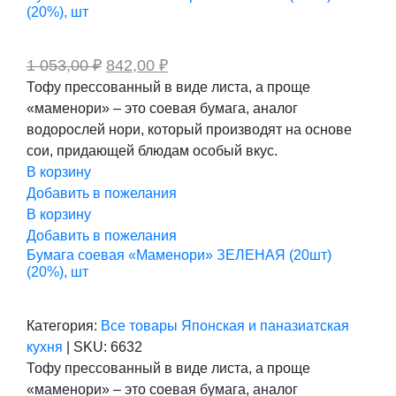
(20%), шт
Первоначальная
Текущая
1 053,00
₽
842,00
₽
цена
цена:
Тофу прессованный в виде листа, а проще
составляла
842,00 ₽.
«маменори» – это соевая бумага, аналог
1
053,00 ₽.
водорослей нори, который производят на основе
сои, придающей блюдам особый вкус.
В корзину
Добавить в пожелания
В корзину
Добавить в пожелания
Бумага соевая «Маменори» ЗЕЛЕНАЯ (20шт)
(20%), шт
Категория:
Все товары
Японская и паназиатская
кухня
|
SKU:
6632
Тофу прессованный в виде листа, а проще
«маменори» – это соевая бумага, аналог