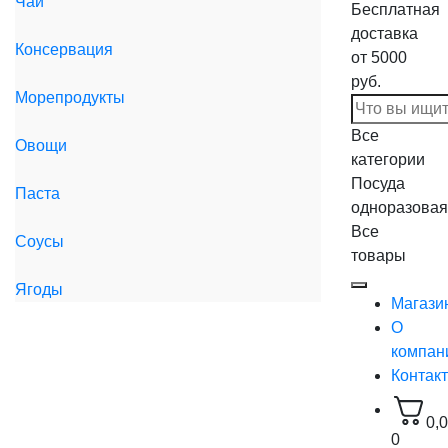
Чай
Бесплатная
доставка
Консервация
от 5000
руб.
Морепродукты
Все
Овощи
категории
Посуда
Паста
одноразовая
Все
Соусы
товары
Ягоды
Магази
О
компан
Контак
0,
0