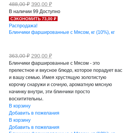
Первоначальная
Текущая
488,00
₽
390,00
₽
цена
цена:
В наличии
99
Доступно
составляла
390,00 ₽.
СЭКОНОМИТЬ 73,00 ₽
488,00 ₽.
Распродажа!
Блинчики фаршированные с Мясом, кг (10%), кг
Первоначальная
Текущая
363,00
₽
290,00
₽
цена
цена:
Блинчики фаршированные с Мясом - это
составляла
290,00 ₽.
прелестное и вкусное блюдо, которое порадует вас
363,00 ₽.
и вашу семью. Имея хрустящую золотистую
корочку снаружи и сочную, ароматную мясную
начинку внутри, эти блинчики просто
восхитительны.
В корзину
Добавить в пожелания
В корзину
Добавить в пожелания