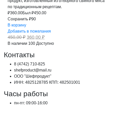
продукт, изготовленный из отборного свиного мяса
по традиционным рецептам.
₽
360.00
Был ₽
450.00
Сохранить ₽90
В корзину
Добавить в пожелания
Первоначальная
Текущая
450,00
₽
360,00
₽
цена
цена:
В наличии
100
Доступно
составляла
360,00 ₽.
450,00 ₽.
Контакты
8 (4742) 710-825
shefproduct@mail.ru
ООО "Шефпродукт"
ИНН: 4825128785 КПП: 482501001
Часы работы
пн-пт: 09:00-16:00