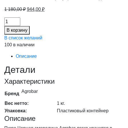
Первоначальная
Текущая
1 180,00
₽
944,00
₽
цена
цена:
Пюре
составляла
944,00 ₽.
Черная
1
В корзину
смородина
180,00 ₽.
В список желаний
Agrobar
100 в наличии
с/
м,
Описание
1кг
Детали
(20%),
шт
Характеристики
количество
Agrobar
Бренд
Вес нетто:
1 кг.
Упаковка:
Пластиковый контейнер
Описание