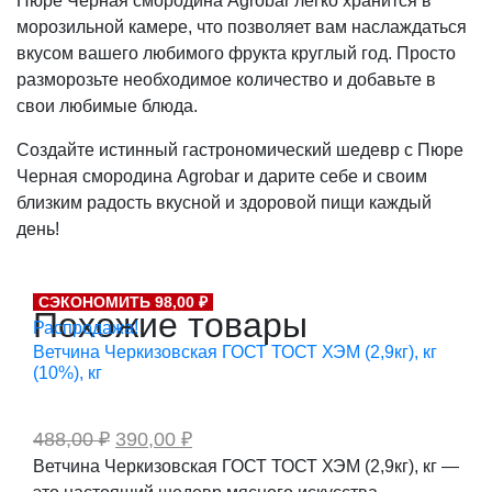
Пюре Черная смородина Agrobar легко хранится в
морозильной камере, что позволяет вам наслаждаться
вкусом вашего любимого фрукта круглый год. Просто
разморозьте необходимое количество и добавьте в
свои любимые блюда.
Создайте истинный гастрономический шедевр с Пюре
Черная смородина Agrobar и дарите себе и своим
близким радость вкусной и здоровой пищи каждый
день!
СЭКОНОМИТЬ 98,00 ₽
Похожие товары
Распродажа!
Ветчина Черкизовская ГОСТ ТОСТ ХЭМ (2,9кг), кг
(10%), кг
Первоначальная
Текущая
488,00
₽
390,00
₽
цена
цена:
Ветчина Черкизовская ГОСТ ТОСТ ХЭМ (2,9кг), кг —
составляла
390,00 ₽.