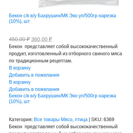
Бекон с/к в/у Бахрушин/МК Эко уп/500гр нарезка
(10%), шт
Первоначальная
Текущая
450,00
₽
360,00
₽
цена
цена:
Бекон представляет собой высококачественный
составляла
360,00 ₽.
продукт, изготовленный из отборного свиного мяса
450,00 ₽.
по традиционным рецептам.
В корзину
Добавить в пожелания
В корзину
Добавить в пожелания
Бекон с/к в/у Бахрушин/МК Эко уп/500гр нарезка
(10%), шт
Категория:
Все товары
Мясо, птица
|
SKU:
6369
Бекон представляет собой высококачественный