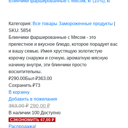
Блинчики фаршированные с Мясом, кг (10%), кг
Категория:
Все товары
Замороженные продукты
|
SKU:
5854
Блинчики фаршированные с Мясом - это
прелестное и вкусное блюдо, которое порадует вас
и вашу семью. Имея хрустящую золотистую
корочку снаружи и сочную, ароматную мясную
начинку внутри, эти блинчики просто
восхитительны.
₽
290.00
Был ₽
363.00
Сохранить ₽73
В корзину
Добавить в пожелания
Первоначальная
Текущая
363,00
₽
290,00
₽
цена
цена:
В наличии
100
Доступно
составляла
290,00 ₽.
СЭКОНОМИТЬ 47,00 ₽
363,00 ₽.
Распродажа!