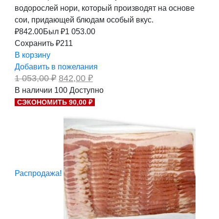
водорослей нори, который производят на основе
сои, придающей блюдам особый вкус.
₽
842.00
Был ₽
1 053.00
Сохранить ₽211
В корзину
Добавить в пожелания
Первоначальная
Текущая
1 053,00
₽
842,00
₽
цена
цена:
В наличии
100
Доступно
составляла
842,00 ₽.
СЭКОНОМИТЬ 90,00 ₽
1
053,00 ₽.
Распродажа!