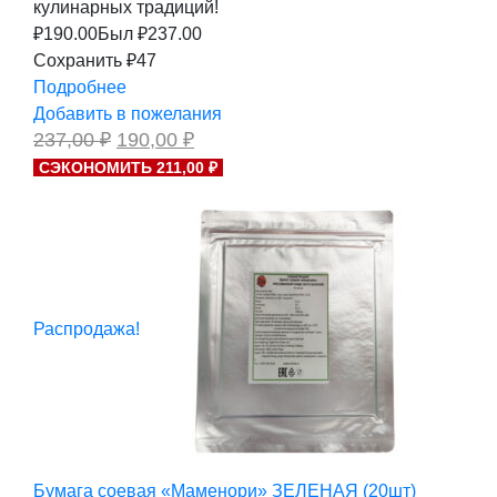
кулинарных традиций!
₽
190.00
Был ₽
237.00
Сохранить ₽47
Подробнее
Добавить в пожелания
Первоначальная
Текущая
237,00
₽
190,00
₽
цена
цена:
СЭКОНОМИТЬ 211,00 ₽
составляла
190,00 ₽.
237,00 ₽.
Распродажа!
Бумага соевая «Маменори» ЗЕЛЕНАЯ (20шт)