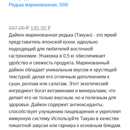
Редька маринованная, 500г
Первоначальная
Текущая
237,00
₽
190,00
₽
цена
цена:
Дайкон маринованная редька (Такуан) - это яркий
составляла
190,00 ₽.
представитель японской кухни, идеально
237,00 ₽.
подходящий для любителей восточной
гастрономии. Упаковка в 0,5 кг обеспечивает
удобство и свежесть продукта. Маринованный
дайкон обладает уникальным вкусом и хрустящей
текстурой, делая его отличным дополнением к
суши, роллам или салатам. Этот экзотический
ингредиент богат витаминами и минералами, что
делает его не только вкусным, но и полезным для
здоровья. Дайкон содержит антиоксиданты,
способствует улучшению пищеварения и укрепляет
иммунную систему. Используйте Такуан в качестве
пикантной закуски или гарнира к основным блюдам.