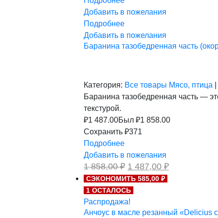
Подробнее
Добавить в пожелания
Подробнее
Добавить в пожелания
Баранина тазобедренная часть (окорок)
Категория:
Все товары
Мясо, птица
|
Баранина тазобедренная часть — эт
текстурой.
₽
1 487.00
Был ₽
1 858.00
Сохранить ₽371
Подробнее
Добавить в пожелания
Первоначальная
Текущая
1 858,00
₽
1 487,00
₽
цена
цена:
СЭКОНОМИТЬ 585,00 ₽
составляла
1
1 ОСТАЛОСЬ
1
487,00 ₽.
858,00 ₽.
Распродажа!
Анчоус в масле резанный «Delicius с