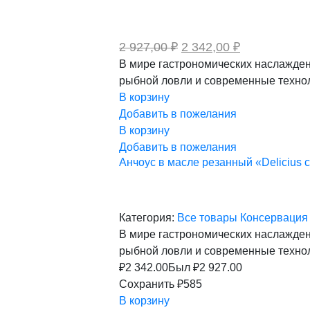
Первоначальная
Текущая
2 927,00
₽
2 342,00
₽
цена
цена:
В мире гастрономических наслажден
составляла
2
рыбной ловли и современные техно
2
342,00 ₽.
927,00 ₽.
В корзину
Добавить в пожелания
В корзину
Добавить в пожелания
Анчоус в масле резанный «Delicius с
Категория:
Все товары
Консерваци
В мире гастрономических наслажден
рыбной ловли и современные техно
₽
2 342.00
Был ₽
2 927.00
Сохранить ₽585
В корзину