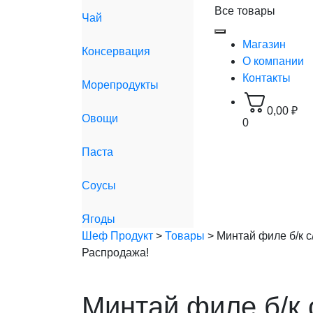
Все товары
Чай
Магазин
Консервация
О компании
Контакты
Морепродукты
0,00
₽
Овощи
0
Паста
Соусы
Ягоды
Шеф Продукт
>
Товары
>
Минтай филе б/к с
Распродажа!
Минтай филе б/к 