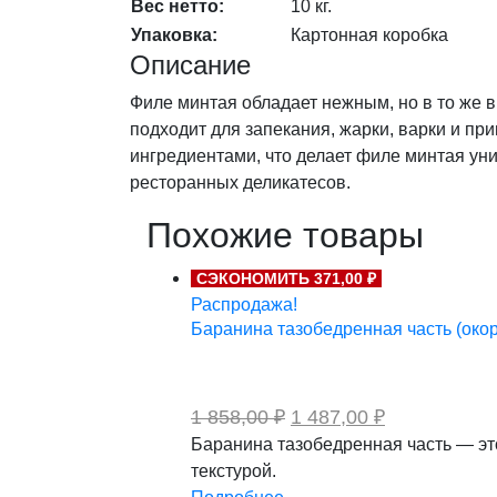
Вес нетто:
10 кг.
Упаковка:
Картонная коробка
Описание
Филе минтая обладает нежным, но в то же 
подходит для запекания, жарки, варки и при
ингредиентами, что делает филе минтая у
ресторанных деликатесов.
Похожие товары
СЭКОНОМИТЬ 371,00 ₽
Распродажа!
Баранина тазобедренная часть (окорок)
Первоначальная
Текущая
1 858,00
₽
1 487,00
₽
цена
цена:
Баранина тазобедренная часть — эт
составляла
1
текстурой.
1
487,00 ₽.
858,00 ₽.