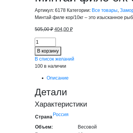
Артикул:
6178
Категории:
Все товары
,
Замо
Минтай филе кор/10кг – это изысканное рыб
Первоначальная
Текущая
505,00
₽
404,00
₽
цена
цена:
Минтай
составляла
404,00 ₽.
филе
505,00 ₽.
В корзину
б/
В список желаний
к
100 в наличии
с/
м
Описание
10кг
Детали
Рыбные
продукты
Характеристики
(10%),
кг
Россия
Страна
количество
Объем:
Весовой