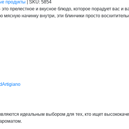
ые продукты
|
SKU:
5854
это прелестное и вкусное блюдо, которое порадует вас и 
ю мясную начинку внутри, эти блинчики просто восхититель
dArtigiano
no являются идеальным выбором для тех, кто ищет высокок
ароматом.