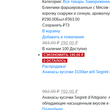
Категория:
Все товары
Замороженн
Блинчики фаршированные с Мясом - 
корочку снаружи и сочную, ароматну
₽
290.00
Был ₽
363.00
Сохранить ₽73
В корзину
Добавить в пожелания
Первоначальная
Текущая
363,00
₽
290,00
₽
цена
цена:
В наличии
100
Доступно
составляла
290,00 ₽.
СЭКОНОМИТЬ 190,00 ₽
363,00 ₽.
0 ОСТАЛОСЬ
Распродажа!
Ананасы кусочки 3100мл ж/б Segreti 
Первоначальная
Текущая
952,00
₽
762,00
₽
цена
цена:
Ананасы кусочки Segreti d'Artigia
составляла
762,00 ₽.
обладающие насыщенным вкусом и 
952,00 ₽.
Подробнее