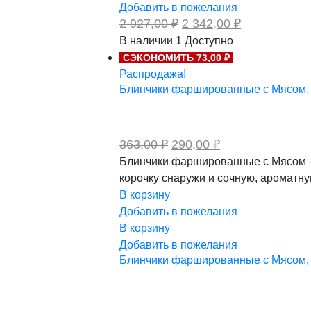
Добавить в пожелания
Первоначальная
Текущая
2 927,00
₽
2 342,00
₽
цена
цена:
В наличии
1
Доступно
составляла
2
СЭКОНОМИТЬ 73,00 ₽
2
342,00 ₽.
927,00 ₽.
Распродажа!
Блинчики фаршированные с Мясом, кг
Первоначальная
Текущая
363,00
₽
290,00
₽
цена
цена:
Блинчики фаршированные с Мясом - 
составляла
290,00 ₽.
корочку снаружи и сочную, ароматну
363,00 ₽.
В корзину
Добавить в пожелания
В корзину
Добавить в пожелания
Блинчики фаршированные с Мясом, кг