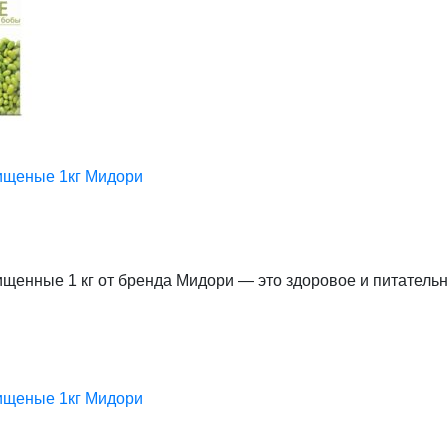
ищеные 1кг Мидори
енные 1 кг от бренда Мидори — это здоровое и питательн
ищеные 1кг Мидори