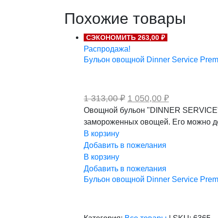
Похожие товары
СЭКОНОМИТЬ 263,00 ₽
Распродажа!
Бульон овощной Dinner Service Premi
Первоначальная
Текущая
1 313,00
₽
1 050,00
₽
цена
цена:
Овощной бульон "DINNER SERVICE" -
составляла
1
замороженных овощей. Его можно до
1
050,00 ₽.
313,00 ₽.
В корзину
Добавить в пожелания
В корзину
Добавить в пожелания
Бульон овощной Dinner Service Premi