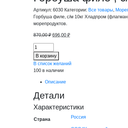
Артикул:
6030
Категории:
Все товары
,
Море
Горбуша филе, с/м 10кг Хладпром (флагман
морепродуктов.
Первоначальная
Текущая
870,00
₽
696,00
₽
цена
цена:
Горбуша
составляла
696,00 ₽.
филе
870,00 ₽.
В корзину
,
В список желаний
с/
100 в наличии
м
11кг/
Описание
кор
Детали
Хладпром
(Парус)
Характеристики
(10%),
кг
Россия
Страна
количество