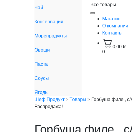
Все товары
Чай
Магазин
Консервация
О компании
Контакты
Морепродукты
0,00
₽
Овощи
0
Паста
Соусы
Ягоды
Шеф Продукт
>
Товары
>
Горбуша филе , с/
Распродажа!
Горбуша филе , с/