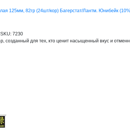
лая 125мм, 82гр (24шт/кор) Багерстат/Лантм. Юнибейк (10%)
SKU:
7230
, созданный для тех, кто ценит насыщенный вкус и отменн