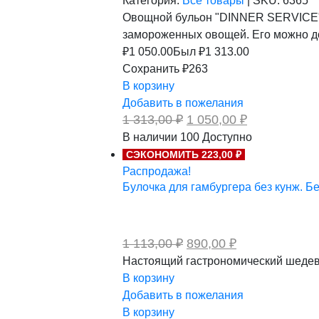
Категория:
Все товары
|
SKU:
6365
Овощной бульон "DINNER SERVICE" -
замороженных овощей. Его можно до
₽
1 050.00
Был ₽
1 313.00
Сохранить ₽263
В корзину
Добавить в пожелания
Первоначальная
Текущая
1 313,00
₽
1 050,00
₽
цена
цена:
В наличии
100
Доступно
составляла
1
СЭКОНОМИТЬ 223,00 ₽
1
050,00 ₽.
313,00 ₽.
Распродажа!
Булочка для гамбургера без кунж. Бе
Первоначальная
Текущая
1 113,00
₽
890,00
₽
цена
цена:
Настоящий гастрономический шедевр
составляла
890,00 ₽.
В корзину
1
113,00 ₽.
Добавить в пожелания
В корзину