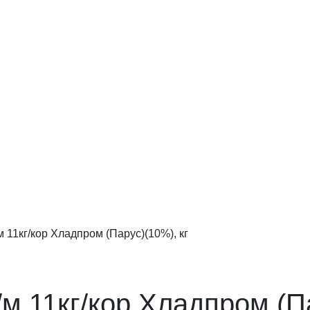
м 11кг/кор Хладпром (Парус)(10%), кг
м 11кг/кор Хладпром (Па