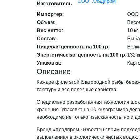
ООО "Хладпром"
Изготовитель
Импортер:
ООО 
Объем:
Весо
Вес нетто:
10 кг.
Состав:
Рыба
Пищевая ценность на 100 гр:
Белки
Энергетическая ценность на 100 гр:
132 к
Упаковка:
Карт
Описание
Каждое филе этой благородной рыбы бережн
текстуру и все полезные свойства.
Специально разработанная технология шоко
хранения. Упаковка на 10 килограммов дел
необходимо не только изысканность, но и д
Бренд «Хладпром» известен своим подходом
выловленная в экологически чистых водах,