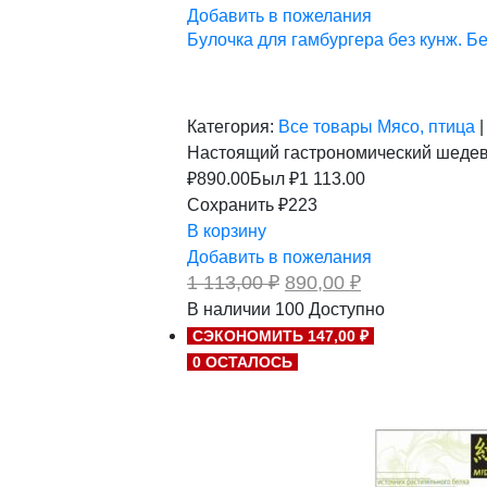
Добавить в пожелания
Булочка для гамбургера без кунж. Бе
Категория:
Все товары
Мясо, птица
|
Настоящий гастрономический шедевр
₽
890.00
Был ₽
1 113.00
Сохранить ₽223
В корзину
Добавить в пожелания
Первоначальная
Текущая
1 113,00
₽
890,00
₽
цена
цена:
В наличии
100
Доступно
составляла
890,00 ₽.
СЭКОНОМИТЬ 147,00 ₽
1
113,00 ₽.
0 ОСТАЛОСЬ