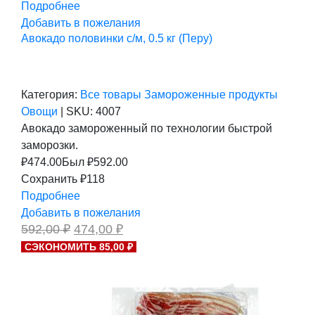
Подробнее
Добавить в пожелания
Авокадо половинки с/м, 0.5 кг (Перу)
Категория:
Все товары
Замороженные продукты
Овощи
|
SKU:
4007
Авокадо замороженный по технологии быстрой
заморозки.
₽
474.00
Был ₽
592.00
Сохранить ₽118
Подробнее
Добавить в пожелания
Первоначальная
Текущая
592,00
₽
474,00
₽
цена
цена:
СЭКОНОМИТЬ 85,00 ₽
составляла
474,00 ₽.
592,00 ₽.