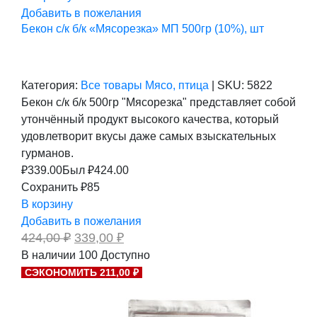
Добавить в пожелания
Бекон с/к б/к «Мясорезка» МП 500гр (10%), шт
Категория:
Все товары
Мясо, птица
|
SKU:
5822
Бекон с/к б/к 500гр "Мясорезка" представляет собой
утончённый продукт высокого качества, который
удовлетворит вкусы даже самых взыскательных
гурманов.
₽
339.00
Был ₽
424.00
Сохранить ₽85
В корзину
Добавить в пожелания
Первоначальная
Текущая
424,00
₽
339,00
₽
цена
цена:
В наличии
100
Доступно
составляла
339,00 ₽.
СЭКОНОМИТЬ 211,00 ₽
424,00 ₽.