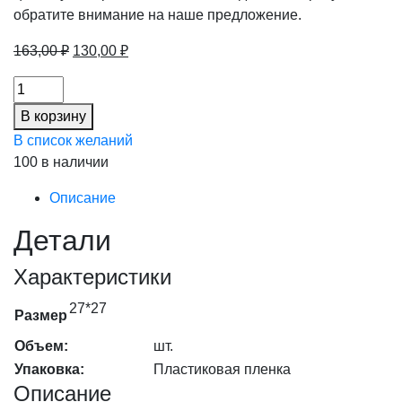
обратите внимание на наше предложение.
Первоначальная
Текущая
163,00
₽
130,00
₽
цена
цена:
Циновка
составляла
130,00 ₽.
бамбуковая
163,00 ₽.
В корзину
27х27см
В список желаний
плоская
100 в наличии
(20%),
шт
Описание
количество
Детали
Характеристики
27*27
Размер
Объем:
шт.
Упаковка:
Пластиковая пленка
Описание