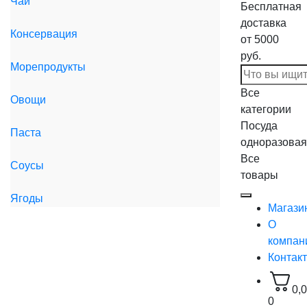
Чай
Бесплатная
доставка
Консервация
от 5000
руб.
Морепродукты
Все
Овощи
категории
Посуда
Паста
одноразовая
Все
Соусы
товары
Ягоды
Магази
О
компан
Контак
0,
0