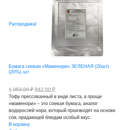
Распродажа!
Бумага соевая «Маменори» ЗЕЛЕНАЯ (20шт)
(20%), шт
Первоначальная
Текущая
1 053,00
₽
842,00
₽
цена
цена:
Тофу прессованный в виде листа, а проще
составляла
842,00 ₽.
«маменори» – это соевая бумага, аналог
1
053,00 ₽.
водорослей нори, который производят на основе
сои, придающей блюдам особый вкус.
В корзину