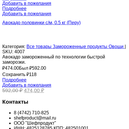
Добавить в пожелания
Подробнее
Добавить в пожелания
Авокадо половинки с/м, 0.5 кг (Перу)
Категория:
Все товары
Замороженные продукты
Овощи
|
SKU:
4007
Авокадо замороженный по технологии быстрой
заморозки.
₽
474.00
Был ₽
592.00
Сохранить ₽118
Подробнее
Добавить в пожелания
Первоначальная
Текущая
592,00
₽
474,00
₽
цена
цена:
составляла
474,00 ₽.
Контакты
592,00 ₽.
8 (4742) 710-825
shefproduct@mail.ru
ООО "Шефпродукт"
ИНН: 4825128785 КПП: 482501001