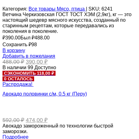
Категория:
Все товары
Мясо, птица
|
SKU:
6241
Ветчина Черкизовская ГОСТ ТОСТ ХЭМ (2,9кг), кг — это
настоящий шедевр мясного искусства, созданный по
старинным рецептам, которые передавались из
поколения в поколение.
₽
390.00
Был ₽
488.00
Сохранить ₽98
В корзину
Добавить в пожелания
Первоначальная
Текущая
488,00
₽
390,00
₽
цена
цена:
В наличии
99
Доступно
составляла
390,00 ₽.
СЭКОНОМИТЬ 118,00 ₽
488,00 ₽.
0 ОСТАЛОСЬ
Распродажа!
Авокадо половинки с/м, 0.5 кг (Перу)
Первоначальная
Текущая
592,00
₽
474,00
₽
цена
цена:
Авокадо замороженный по технологии быстрой
составляла
474,00 ₽.
заморозки.
592,00 ₽.
Подробнее