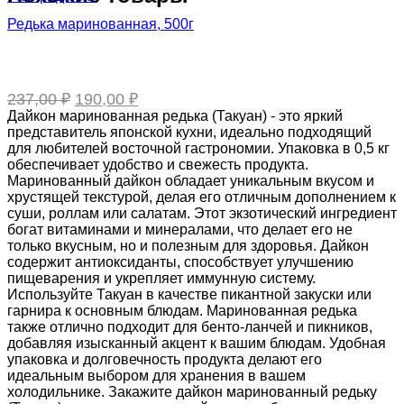
Редька маринованная, 500г
Первоначальная
Текущая
237,00
₽
190,00
₽
цена
цена:
Дайкон маринованная редька (Такуан) - это яркий
составляла
190,00 ₽.
представитель японской кухни, идеально подходящий
237,00 ₽.
для любителей восточной гастрономии. Упаковка в 0,5 кг
обеспечивает удобство и свежесть продукта.
Маринованный дайкон обладает уникальным вкусом и
хрустящей текстурой, делая его отличным дополнением к
суши, роллам или салатам. Этот экзотический ингредиент
богат витаминами и минералами, что делает его не
только вкусным, но и полезным для здоровья. Дайкон
содержит антиоксиданты, способствует улучшению
пищеварения и укрепляет иммунную систему.
Используйте Такуан в качестве пикантной закуски или
гарнира к основным блюдам. Маринованная редька
также отлично подходит для бенто-ланчей и пикников,
добавляя изысканный акцент к вашим блюдам. Удобная
упаковка и долговечность продукта делают его
идеальным выбором для хранения в вашем
холодильнике. Закажите дайкон маринованный редьку