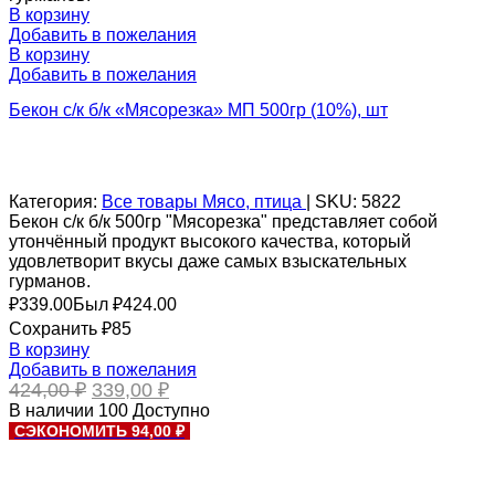
В корзину
Добавить в пожелания
В корзину
Добавить в пожелания
Бекон с/к б/к «Мясорезка» МП 500гр (10%), шт
Категория:
Все товары
Мясо, птица
|
SKU:
5822
Бекон с/к б/к 500гр "Мясорезка" представляет собой
утончённый продукт высокого качества, который
удовлетворит вкусы даже самых взыскательных
гурманов.
₽
339.00
Был ₽
424.00
Сохранить ₽85
В корзину
Добавить в пожелания
Первоначальная
Текущая
424,00
₽
339,00
₽
цена
цена:
В наличии
100
Доступно
составляла
339,00 ₽.
СЭКОНОМИТЬ 94,00 ₽
424,00 ₽.