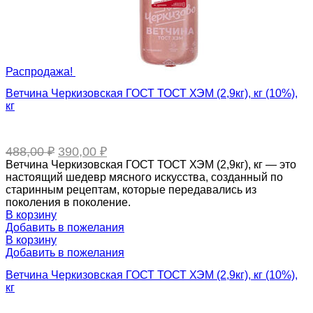
Распродажа!
Ветчина Черкизовская ГОСТ ТОСТ ХЭМ (2,9кг), кг (10%),
кг
Первоначальная
Текущая
488,00
₽
390,00
₽
цена
цена:
Ветчина Черкизовская ГОСТ ТОСТ ХЭМ (2,9кг), кг — это
составляла
390,00 ₽.
настоящий шедевр мясного искусства, созданный по
488,00 ₽.
старинным рецептам, которые передавались из
поколения в поколение.
В корзину
Добавить в пожелания
В корзину
Добавить в пожелания
Ветчина Черкизовская ГОСТ ТОСТ ХЭМ (2,9кг), кг (10%),
кг