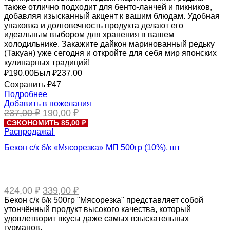
также отлично подходит для бенто-ланчей и пикников,
добавляя изысканный акцент к вашим блюдам. Удобная
упаковка и долговечность продукта делают его
идеальным выбором для хранения в вашем
холодильнике. Закажите дайкон маринованный редьку
(Такуан) уже сегодня и откройте для себя мир японских
кулинарных традиций!
₽
190.00
Был ₽
237.00
Сохранить ₽47
Подробнее
Добавить в пожелания
Первоначальная
Текущая
237,00
₽
190,00
₽
цена
цена:
СЭКОНОМИТЬ 85,00 ₽
составляла
190,00 ₽.
Распродажа!
237,00 ₽.
Бекон с/к б/к «Мясорезка» МП 500гр (10%), шт
Первоначальная
Текущая
424,00
₽
339,00
₽
цена
цена:
Бекон с/к б/к 500гр "Мясорезка" представляет собой
составляла
339,00 ₽.
утончённый продукт высокого качества, который
424,00 ₽.
удовлетворит вкусы даже самых взыскательных
гурманов.