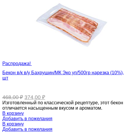
Распродажа!
Бекон в/к в/у Бахрушин/МК Эко уп/500гр нарезка (10%),
шт
Первоначальная
Текущая
468,00
₽
374,00
₽
цена
цена:
Изготовленный по классической рецептуре, этот бекон
составляла
374,00 ₽.
отличается насыщенным вкусом и ароматом.
468,00 ₽.
В корзину
Добавить в пожелания
В корзину
Добавить в пожелания