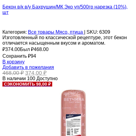
Бекон в/к в/у Бахрушин/МК Эко уп/500гр нарезка (10%),
шт
Категория:
Все товары
Мясо, птица
|
SKU:
6309
Изготовленный по классической рецептуре, этот бекон
отличается насыщенным вкусом и ароматом.
₽
374.00
Был ₽
468.00
Сохранить ₽94
В корзину
Добавить в пожелания
Первоначальная
Текущая
468,00
₽
374,00
₽
цена
цена:
В наличии
100
Доступно
составляла
374,00 ₽.
СЭКОНОМИТЬ 98,00 ₽
468,00 ₽.