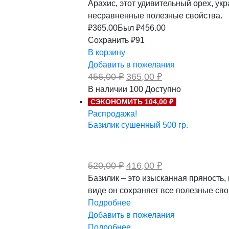
Арахис, этот удивительный орех, ук
несравненные полезные свойства.
₽
365.00
Был ₽
456.00
Сохранить ₽91
В корзину
Добавить в пожелания
Первоначальная
Текущая
456,00
₽
365,00
₽
цена
цена:
В наличии
100
Доступно
составляла
365,00 ₽.
СЭКОНОМИТЬ 104,00 ₽
456,00 ₽.
Распродажа!
Базилик сушенный 500 гр.
Первоначальная
Текущая
520,00
₽
416,00
₽
цена
цена:
Базилик – это изысканная пряность
составляла
416,00 ₽.
виде он сохраняет все полезные св
520,00 ₽.
Подробнее
Добавить в пожелания
Подробнее