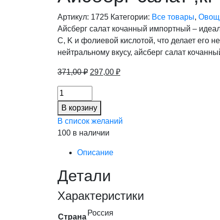
Артикул:
1725
Категории:
Все товары
,
Овощ
Айсберг салат кочанный импортный – идеаль
C, K и фолиевой кислотой, что делает его 
нейтральному вкусу, айсберг салат кочанн
Первоначальная
Текущая
371,00
₽
297,00
₽
цена
цена:
Айсберг
составляла
297,00 ₽.
салат
371,00 ₽.
В корзину
,кг
В список желаний
(10%),
100 в наличии
кг
количество
Описание
Детали
Характеристики
Россия
Страна