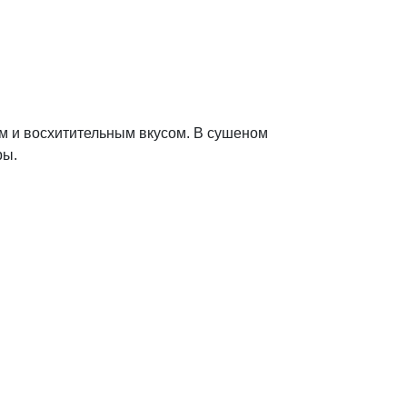
м и восхитительным вкусом. В сушеном
ры.