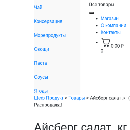
Все товары
Чай
Магазин
Консервация
О компании
Контакты
Морепродукты
0,00
₽
Овощи
0
Паста
Соусы
Ягоды
Шеф Продукт
>
Товары
>
Айсберг салат ,кг (
Распродажа!
Айсберг салат ,кг 