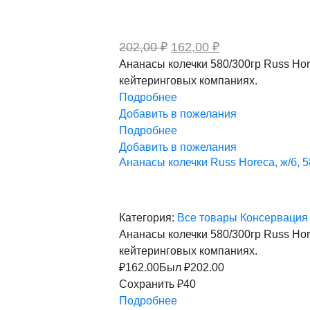
Первоначальная
Текущая
202,00
₽
162,00
₽
цена
цена:
Ананасы колечки 580/300гр Russ Hor
составляла
162,00 ₽.
кейтеринговых компаниях.
202,00 ₽.
Подробнее
Добавить в пожелания
Подробнее
Добавить в пожелания
Ананасы колечки Russ Horeca, ж/б, 5
Категория:
Все товары
Консерваци
Ананасы колечки 580/300гр Russ Hor
кейтеринговых компаниях.
₽
162.00
Был ₽
202.00
Сохранить ₽40
Подробнее