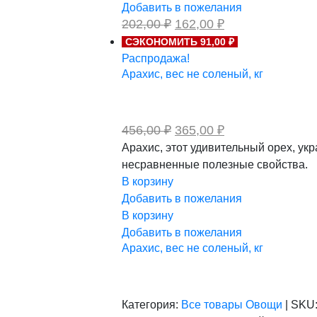
Добавить в пожелания
Первоначальная
Текущая
202,00
₽
162,00
₽
цена
цена:
СЭКОНОМИТЬ 91,00 ₽
составляла
162,00 ₽.
Распродажа!
202,00 ₽.
Арахис, вес не соленый, кг
Первоначальная
Текущая
456,00
₽
365,00
₽
цена
цена:
Арахис, этот удивительный орех, ук
составляла
365,00 ₽.
несравненные полезные свойства.
456,00 ₽.
В корзину
Добавить в пожелания
В корзину
Добавить в пожелания
Арахис, вес не соленый, кг
Категория:
Все товары
Овощи
|
SKU