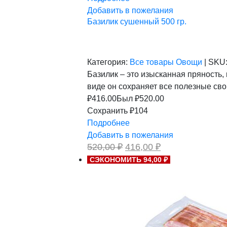
Добавить в пожелания
Базилик сушенный 500 гр.
Категория:
Все товары
Овощи
|
SKU
Базилик – это изысканная пряность
виде он сохраняет все полезные св
₽
416.00
Был ₽
520.00
Сохранить ₽104
Подробнее
Добавить в пожелания
Первоначальная
Текущая
520,00
₽
416,00
₽
цена
цена:
СЭКОНОМИТЬ 94,00 ₽
составляла
416,00 ₽.
520,00 ₽.