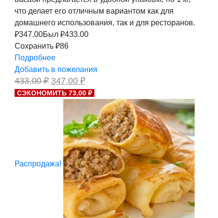
что делает его отличным вариантом как для
домашнего использования, так и для ресторанов.
₽
347.00
Был ₽
433.00
Сохранить ₽86
Подробнее
Добавить в пожелания
Первоначальная
Текущая
433,00
₽
347,00
₽
цена
цена:
СЭКОНОМИТЬ 73,00 ₽
составляла
347,00 ₽.
433,00 ₽.
Распродажа!