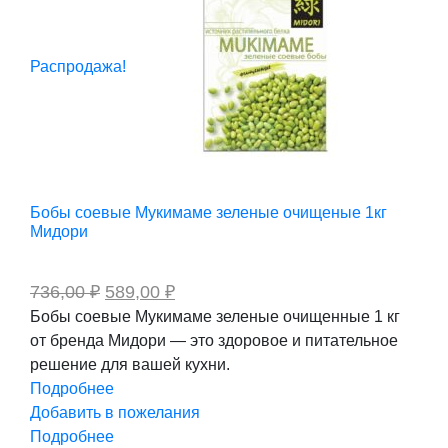
Распродажа!
Бобы соевые Мукимаме зеленые очищеные 1кг
Мидори
Первоначальная
Текущая
736,00
₽
589,00
₽
цена
цена:
Бобы соевые Мукимаме зеленые очищенные 1 кг
составляла
589,00 ₽.
от бренда Мидори — это здоровое и питательное
736,00 ₽.
решение для вашей кухни.
Подробнее
Добавить в пожелания
Подробнее