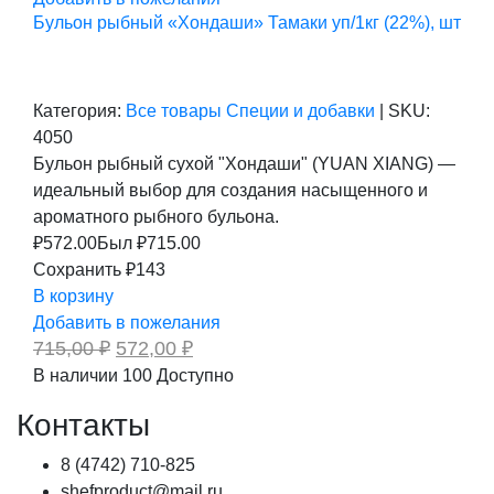
Бульон рыбный «Хондаши» Тамаки уп/1кг (22%), шт
Категория:
Все товары
Специи и добавки
|
SKU:
4050
Бульон рыбный сухой "Хондаши" (YUAN XIANG) —
идеальный выбор для создания насыщенного и
ароматного рыбного бульона.
₽
572.00
Был ₽
715.00
Сохранить ₽143
В корзину
Добавить в пожелания
Первоначальная
Текущая
715,00
₽
572,00
₽
цена
цена:
В наличии
100
Доступно
составляла
572,00 ₽.
715,00 ₽.
Контакты
8 (4742) 710-825
shefproduct@mail.ru