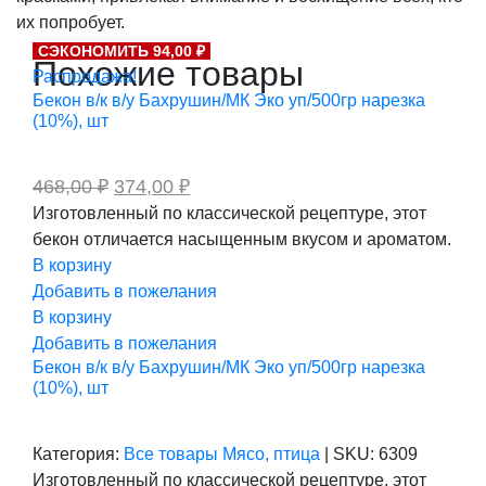
их попробует.
СЭКОНОМИТЬ 94,00 ₽
Похожие товары
Распродажа!
Бекон в/к в/у Бахрушин/МК Эко уп/500гр нарезка
(10%), шт
Первоначальная
Текущая
468,00
₽
374,00
₽
цена
цена:
Изготовленный по классической рецептуре, этот
составляла
374,00 ₽.
бекон отличается насыщенным вкусом и ароматом.
468,00 ₽.
В корзину
Добавить в пожелания
В корзину
Добавить в пожелания
Бекон в/к в/у Бахрушин/МК Эко уп/500гр нарезка
(10%), шт
Категория:
Все товары
Мясо, птица
|
SKU:
6309
Изготовленный по классической рецептуре, этот