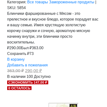
Категория:
Все товары
Замороженные продукты
|
SKU:
5854
Блинчики фаршированные с Мясом - это
прелестное и вкусное блюдо, которое порадует вас
и вашу семью. Имея хрустящую золотистую
корочку снаружи и сочную, ароматную мясную
начинку внутри, эти блинчики просто
восхитительны.
₽
290.00
Был ₽
363.00
Сохранить ₽73
В корзину
Добавить в пожелания
Первоначальная
Текущая
363,00
₽
290,00
₽
цена
цена:
В наличии
100
Доступно
составляла
290,00 ₽.
СЭКОНОМИТЬ 147,00 ₽
363,00 ₽.
0 ОСТАЛОСЬ