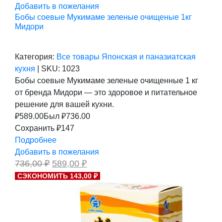
Добавить в пожелания
Бобы соевые Мукимаме зеленые очищеные 1кг
Мидори
Категория:
Все товары
Японская и паназиатская
кухня
|
SKU:
1023
Бобы соевые Мукимаме зеленые очищенные 1 кг
от бренда Мидори — это здоровое и питательное
решение для вашей кухни.
₽
589.00
Был ₽
736.00
Сохранить ₽147
Подробнее
Добавить в пожелания
Первоначальная
Текущая
736,00
₽
589,00
₽
цена
цена:
СЭКОНОМИТЬ 143,00 ₽
составляла
589,00 ₽.
736,00 ₽.