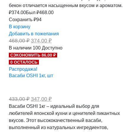
бекон отличается насыщенным вкусом и ароматом.
₽
374.00
Был ₽
468.00
Сохранить ₽94
В корзину
Добавить в пожелания
Первоначальная
Текущая
468,00
₽
374,00
₽
цена
цена:
В наличии
100
Доступно
составляла
374,00 ₽.
СЭКОНОМИТЬ 86,00 ₽
468,00 ₽.
0 ОСТАЛОСЬ
Распродажа!
Васаби OSHI 1кг, шт
Первоначальная
Текущая
433,00
₽
347,00
₽
цена
цена:
Васаби OSHI 1кг – идеальный выбор для
составляла
347,00 ₽.
любителей японской кухни и ценителей пикантных
433,00 ₽.
вкусов. Этот высококачественный васаби,
выполненный из натуральных ингредиентов,