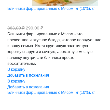
Блинчики фаршированные с Мясом, кг (10%), кг
Первоначальная
Текущая
363,00
₽
290,00
₽
цена
цена:
Блинчики фаршированные с Мясом - это
составляла
290,00 ₽.
прелестное и вкусное блюдо, которое порадует вас
363,00 ₽.
и вашу семью. Имея хрустящую золотистую
корочку снаружи и сочную, ароматную мясную
начинку внутри, эти блинчики просто
восхитительны.
В корзину
Добавить в пожелания
В корзину
Добавить в пожелания
Блинчики фаршированные с Мясом, кг (10%), кг