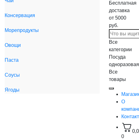
Чай
Бесплатная
доставка
Консервация
от 5000
руб.
Морепродукты
Все
Овощи
категории
Посуда
Паста
одноразовая
Все
Соусы
товары
Ягоды
Магази
О
компан
Контак
0,
0