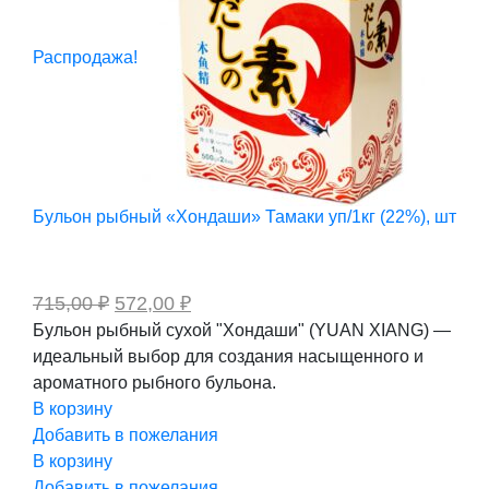
Распродажа!
Бульон рыбный «Хондаши» Тамаки уп/1кг (22%), шт
Первоначальная
Текущая
715,00
₽
572,00
₽
цена
цена:
Бульон рыбный сухой "Хондаши" (YUAN XIANG) —
составляла
572,00 ₽.
идеальный выбор для создания насыщенного и
715,00 ₽.
ароматного рыбного бульона.
В корзину
Добавить в пожелания
В корзину
Добавить в пожелания