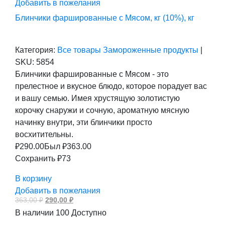
Добавить в пожелания
Блинчики фаршированные с Мясом, кг (10%), кг
Категория:
Все товары
Замороженные продукты
|
SKU:
5854
Блинчики фаршированные с Мясом - это
прелестное и вкусное блюдо, которое порадует вас
и вашу семью. Имея хрустящую золотистую
корочку снаружи и сочную, ароматную мясную
начинку внутри, эти блинчики просто
восхитительны.
₽
290.00
Был ₽
363.00
Сохранить ₽73
В корзину
Добавить в пожелания
Первоначальная
Текущая
363,00
₽
290,00
₽
цена
цена:
В наличии
100
Доступно
составляла
290,00 ₽.
363,00 ₽.