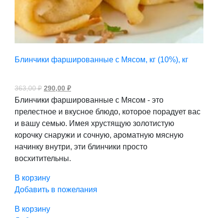
Блинчики фаршированные с Мясом, кг (10%), кг
Первоначальная
Текущая
363,00
₽
290,00
₽
цена
цена:
Блинчики фаршированные с Мясом - это
составляла
290,00 ₽.
363,00 ₽.
прелестное и вкусное блюдо, которое порадует вас
и вашу семью. Имея хрустящую золотистую
корочку снаружи и сочную, ароматную мясную
начинку внутри, эти блинчики просто
восхитительны.
В корзину
Добавить в пожелания
В корзину