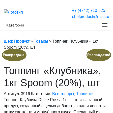
+7 (4742) 710-825
shefproduct@mail.ru
Категории
Шеф Продукт
>
Товары
>
Топпинг «Клубника», 1кг
Spoom (20%), шт
Распродажа!
Распродажа!
Распродажа!
Распродажа!
Распродажа!
Распродажа!
Топпинг «Клубника»,
1кг Spoom (20%), шт
Артикул:
3916
Категории:
Все товары
,
Топпинги
Топпинг Клубника Dolce Rossa 1кг – это изысканный
продукт, созданный с целью добавить в ваши десерты
нотку свежести и утончённого вкуса. Сделанный из