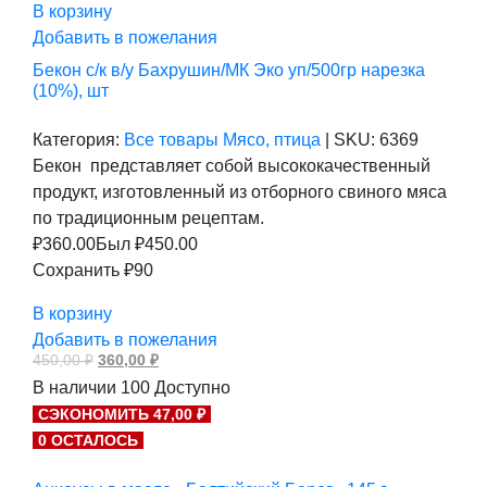
В корзину
Добавить в пожелания
Бекон с/к в/у Бахрушин/МК Эко уп/500гр нарезка
(10%), шт
Категория:
Все товары
Мясо, птица
|
SKU:
6369
Бекон представляет собой высококачественный
продукт, изготовленный из отборного свиного мяса
по традиционным рецептам.
₽
360.00
Был ₽
450.00
Сохранить ₽90
В корзину
Добавить в пожелания
Первоначальная
Текущая
450,00
₽
360,00
₽
цена
цена:
В наличии
100
Доступно
составляла
360,00 ₽.
450,00 ₽.
СЭКОНОМИТЬ 47,00 ₽
0 ОСТАЛОСЬ