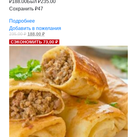
₽
188.00
Был ₽
235.00
Сохранить ₽47
Подробнее
Добавить в пожелания
Первоначальная
Текущая
235,00
₽
188,00
₽
цена
цена:
СЭКОНОМИТЬ 73,00 ₽
составляла
188,00 ₽.
235,00 ₽.