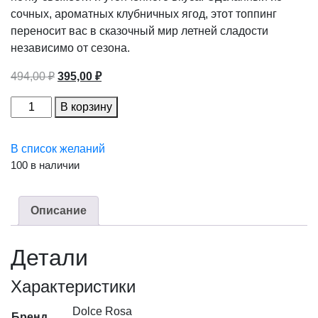
сочных, ароматных клубничных ягод, этот топпинг
переносит вас в сказочный мир летней сладости
независимо от сезона.
Первоначальная
Текущая
494,00
₽
395,00
₽
цена
цена:
Топпинг
В корзину
составляла
395,00 ₽.
"Клубника",
494,00 ₽.
1кг
В список желаний
Spoom
100 в наличии
(20%),
шт
количество
Описание
Детали
Характеристики
Dolce Rosa
Бренд