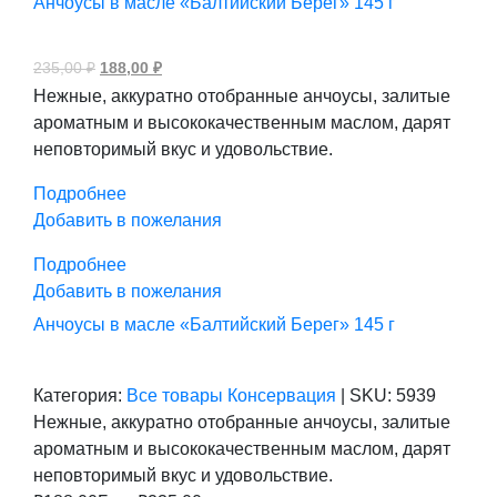
Анчоусы в масле «Балтийский Берег» 145 г
Первоначальная
Текущая
235,00
₽
188,00
₽
цена
цена:
Нежные, аккуратно отобранные анчоусы, залитые
составляла
188,00 ₽.
235,00 ₽.
ароматным и высококачественным маслом, дарят
неповторимый вкус и удовольствие.
Подробнее
Добавить в пожелания
Подробнее
Добавить в пожелания
Анчоусы в масле «Балтийский Берег» 145 г
Категория:
Все товары
Консервация
|
SKU:
5939
Нежные, аккуратно отобранные анчоусы, залитые
ароматным и высококачественным маслом, дарят
неповторимый вкус и удовольствие.