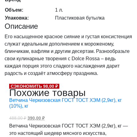
Объем:
1 л.
Упаковка:
Пластиковая бутылка
Описание
Его насыщенное красное сияние и густая консистенция
служат идеальным дополнением к мороженому,
блинчикам, вафлям и другим десертам. Разнообразьте
свои кулинарные творения с Dolce Rossa – ведь
каждая порция этого сладкого наслаждения дарит
радость и создаёт атмосферу праздника.
СЭКОНОМИТЬ 98,00 ₽
Похожие товары
Ветчина Черкизовская ГОСТ ТОСТ ХЭМ (2,9кг), кг
(10%), кг
Первоначальная
Текущая
488,00
₽
390,00
₽
цена
цена:
Ветчина Черкизовская ГОСТ ТОСТ ХЭМ (2,9кг), кг —
составляла
390,00 ₽.
488,00 ₽.
это настоящий шедевр мясного искусства,