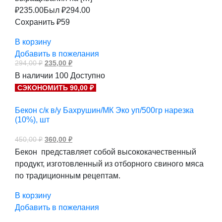
₽
235.00
Был ₽
294.00
Сохранить ₽59
В корзину
Добавить в пожелания
Первоначальная
Текущая
294,00
₽
235,00
₽
цена
цена:
В наличии
100
Доступно
составляла
235,00 ₽.
294,00 ₽.
СЭКОНОМИТЬ 90,00 ₽
Бекон с/к в/у Бахрушин/МК Эко уп/500гр нарезка
(10%), шт
Первоначальная
Текущая
450,00
₽
360,00
₽
цена
цена:
Бекон представляет собой высококачественный
составляла
360,00 ₽.
450,00 ₽.
продукт, изготовленный из отборного свиного мяса
по традиционным рецептам.
В корзину
Добавить в пожелания