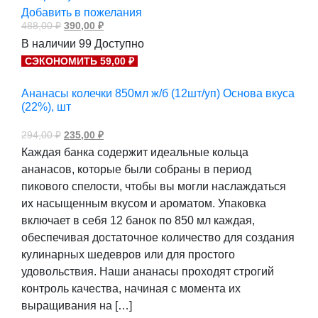
Добавить в пожелания
Первоначальная
Текущая
488,00
₽
390,00
₽
цена
цена:
В наличии
99
Доступно
составляла
390,00 ₽.
488,00 ₽.
СЭКОНОМИТЬ 59,00 ₽
Ананасы колечки 850мл ж/б (12шт/уп) Основа вкуса
(22%), шт
Первоначальная
Текущая
294,00
₽
235,00
₽
цена
цена:
Каждая банка содержит идеальные кольца
составляла
235,00 ₽.
294,00 ₽.
ананасов, которые были собраны в период
пикового спелости, чтобы вы могли наслаждаться
их насыщенным вкусом и ароматом. Упаковка
включает в себя 12 банок по 850 мл каждая,
обеспечивая достаточное количество для создания
кулинарных шедевров или для простого
удовольствия. Наши ананасы проходят строгий
контроль качества, начиная с момента их
выращивания на […]