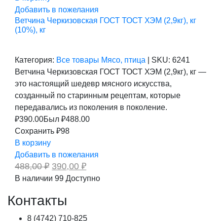
Добавить в пожелания
Ветчина Черкизовская ГОСТ ТОСТ ХЭМ (2,9кг), кг
(10%), кг
Категория:
Все товары
Мясо, птица
|
SKU:
6241
Ветчина Черкизовская ГОСТ ТОСТ ХЭМ (2,9кг), кг —
это настоящий шедевр мясного искусства,
созданный по старинным рецептам, которые
передавались из поколения в поколение.
₽
390.00
Был ₽
488.00
Сохранить ₽98
В корзину
Добавить в пожелания
Первоначальная
Текущая
488,00
₽
390,00
₽
цена
цена:
В наличии
99
Доступно
составляла
390,00 ₽.
488,00 ₽.
Контакты
8 (4742) 710-825