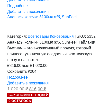
Подробнее
Добавить в пожелания
Ананасы колечки 3100мл ж/б, SunFeel
Категория:
Все товары
Консервация
|
SKU:
5332
Ананасы колечки 3100мл ж/б, SunFeel, Тайланд/
Вьетнам – это эксклюзивный продукт, который
принесет утонченную сладость и экзотическую
нотку в ваш стол.
₽
816.00
Был ₽
1 020.00
Сохранить ₽204
Подробнее
Добавить в пожелания
Первоначальная
Текущая
1 020,00
₽
816,00
₽
цена
цена:
СЭКОНОМИТЬ 118,00 ₽
составляла
816,00 ₽.
0 ОСТАЛОСЬ
1
020,00 ₽.