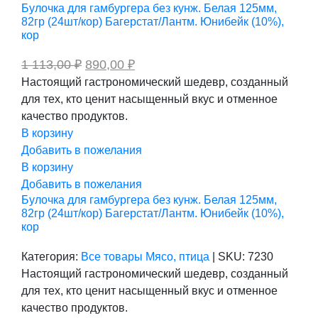
Булочка для гамбургера без кунж. Белая 125мм,
82гр (24шт/кор) Багерстат/Лантм. Юнибейк (10%),
кор
Первоначальная
Текущая
1 113,00
₽
890,00
₽
цена
цена:
Настоящий гастрономический шедевр, созданный
составляла
890,00 ₽.
для тех, кто ценит насыщенный вкус и отменное
1
113,00 ₽.
качество продуктов.
В корзину
Добавить в пожелания
В корзину
Добавить в пожелания
Булочка для гамбургера без кунж. Белая 125мм,
82гр (24шт/кор) Багерстат/Лантм. Юнибейк (10%),
кор
Категория:
Все товары
Мясо, птица
|
SKU:
7230
Настоящий гастрономический шедевр, созданный
для тех, кто ценит насыщенный вкус и отменное
качество продуктов.