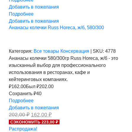
Добавить в пожелания
Подробнее
Добавить в пожелания
Ананасы колечки Russ Horeca, ж/б, 580/300
Категория:
Все товары
Консервация
|
SKU:
4778
Ананасы колечки 580/300гр Russ Horeca, ж/б - это
изысканный выбор для профессионального
использования в ресторанах, кафе и
кейтеринговых компаниях.
₽
162.00
Был ₽
202.00
Сохранить ₽40
Подробнее
Добавить в пожелания
Первоначальная
Текущая
202,00
₽
162,00
₽
цена
цена:
СЭКОНОМИТЬ 223,00 ₽
составляла
162,00 ₽.
Распродажа!
202,00 ₽.