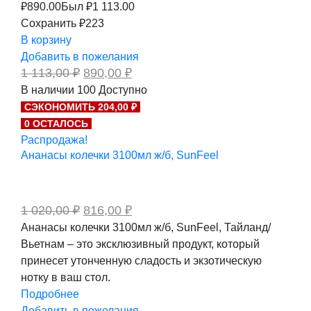
₽
890.00
Был ₽
1 113.00
Сохранить ₽223
В корзину
Добавить в пожелания
Первоначальная
Текущая
1 113,00
₽
890,00
₽
цена
цена:
В наличии
100
Доступно
составляла
890,00 ₽.
СЭКОНОМИТЬ 204,00 ₽
1
113,00 ₽.
0 ОСТАЛОСЬ
Распродажа!
Ананасы колечки 3100мл ж/б, SunFeel
Первоначальная
Текущая
1 020,00
₽
816,00
₽
цена
цена:
Ананасы колечки 3100мл ж/б, SunFeel, Тайланд/
составляла
816,00 ₽.
Вьетнам – это эксклюзивный продукт, который
1
020,00 ₽.
принесет утонченную сладость и экзотическую
нотку в ваш стол.
Подробнее
Добавить в пожелания