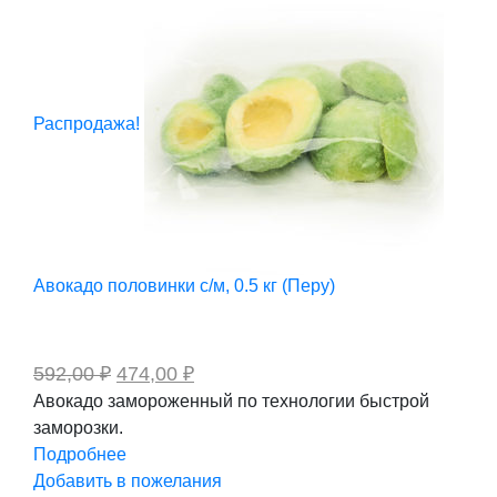
Распродажа!
Авокадо половинки с/м, 0.5 кг (Перу)
Первоначальная
Текущая
592,00
₽
474,00
₽
цена
цена:
Авокадо замороженный по технологии быстрой
составляла
474,00 ₽.
заморозки.
592,00 ₽.
Подробнее
Добавить в пожелания