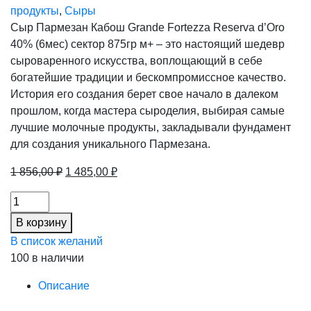
продукты
,
Сыры
Сыр Пармезан Кабош Grande Fortezza Reserva d’Oro
40% (6мес) сектор 875гр м+ – это настоящий шедевр
сыроваренного искусства, воплощающий в себе
богатейшие традиции и бескомпромиссное качество.
История его создания берет свое начало в далеком
прошлом, когда мастера сыроделия, выбирая самые
лучшие молочные продукты, закладывали фундамент
для создания уникального Пармезана.
Первоначальная
Текущая
1 856,00
₽
1 485,00
₽
цена
цена:
Сыр
составляла
1
Пармезан
1
485,00 ₽.
В корзину
Кабош
856,00 ₽.
В список желаний
Grande
100 в наличии
Fortezza
Reserva
Описание
d'Oro