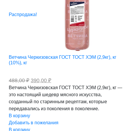
Распродажа!
Ветчина Черкизовская ГОСТ ТОСТ ХЭМ (2,9кг), кг
(10%), кг
Первоначальная
Текущая
488,00
₽
390,00
₽
цена
цена:
Ветчина Черкизовская ГОСТ ТОСТ ХЭМ (2,9кг), кг —
составляла
390,00 ₽.
это настоящий шедевр мясного искусства,
488,00 ₽.
созданный по старинным рецептам, которые
передавались из поколения в поколение.
В корзину
Добавить в пожелания
В корзину