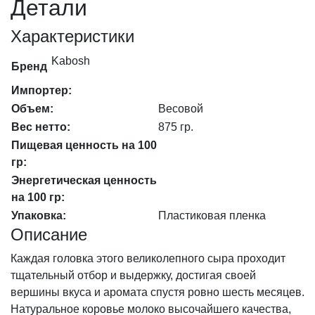
Детали
50%
(6мес)
Характеристики
сектор
875гр
Kabosh
Бренд
(10%),
кг
Импортер:
количество
Объем:
Весовой
Вес нетто:
875 гр.
Пищевая ценность на 100
гр:
Энергетическая ценность
на 100 гр:
Упаковка:
Пластиковая пленка
Описание
Каждая головка этого великолепного сыра проходит
тщательный отбор и выдержку, достигая своей
вершины вкуса и аромата спустя ровно шесть месяцев.
Натуральное коровье молоко высочайшего качества,