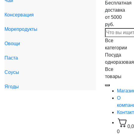
Чай
Бесплатная
доставка
Консервация
от 5000
руб.
Морепродукты
Все
Овощи
категории
Посуда
Паста
одноразовая
Все
Соусы
товары
Ягоды
Магази
О
компан
Контак
0,
0