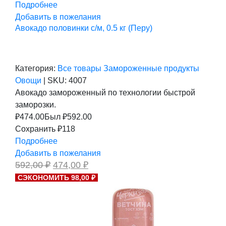
Подробнее
Добавить в пожелания
Авокадо половинки с/м, 0.5 кг (Перу)
Категория:
Все товары
Замороженные продукты
Овощи
|
SKU:
4007
Авокадо замороженный по технологии быстрой
заморозки.
₽
474.00
Был ₽
592.00
Сохранить ₽118
Подробнее
Добавить в пожелания
Первоначальная
Текущая
592,00
₽
474,00
₽
цена
цена:
СЭКОНОМИТЬ 98,00 ₽
составляла
474,00 ₽.
592,00 ₽.