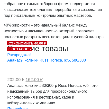
собранное с самых отборных ферм, подвергается
классическим технологиям переработки и созревания
под пристальным контролем опытных мастеров.
40% жирности – это идеальный баланс между
нежностью и насыщенностью, который позволяет
полностью раскрыть весь потенциал вкусовой палитры.
СЭКОНОМИТЬ 40,00 ₽
Похожие товары
0 ОСТАЛОСЬ
Распродажа!
Ананасы колечки Russ Horeca, ж/б, 580/300
Первоначальная
Текущая
202,00
₽
162,00
₽
цена
цена:
Ананасы колечки 580/300гр Russ Horeca, ж/б - это
составляла
162,00 ₽.
изысканный выбор для профессионального
202,00 ₽.
использования в ресторанах, кафе и
кейтеринговых компаниях.
Подробнее