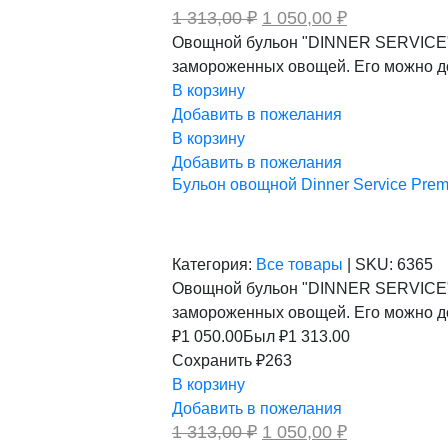
Первоначальная
Текущая
1 313,00
₽
1 050,00
₽
цена
цена:
Овощной бульон "DINNER SERVICE" -
составляла
1
замороженных овощей. Его можно до
1
050,00 ₽.
313,00 ₽.
В корзину
Добавить в пожелания
В корзину
Добавить в пожелания
Бульон овощной Dinner Service Premi
Категория:
Все товары
|
SKU:
6365
Овощной бульон "DINNER SERVICE" -
замороженных овощей. Его можно до
₽
1 050.00
Был ₽
1 313.00
Сохранить ₽263
В корзину
Добавить в пожелания
Первоначальная
Текущая
1 313,00
₽
1 050,00
₽
цена
цена: