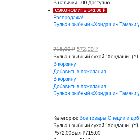
В наличии
100
Доступно
составляла
1
СЭКОНОМИТЬ 143,00 ₽
1
050,00 ₽.
313,00 ₽.
Распродажа!
Бульон рыбный «Хондаши» Тамаки уп
Первоначальная
Текущая
715,00
₽
572,00
₽
цена
цена:
Бульон рыбный сухой "Хондаши" (Y
составляла
572,00 ₽.
В корзину
715,00 ₽.
Добавить в пожелания
В корзину
Добавить в пожелания
Бульон рыбный «Хондаши» Тамаки уп
Категория:
Все товары
Специи и до
Бульон рыбный сухой "Хондаши" (Y
₽
572.00
Был ₽
715.00