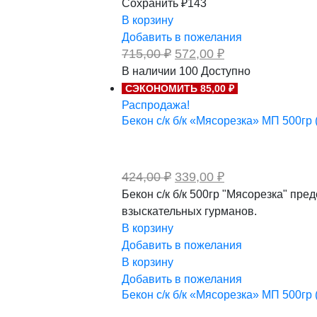
Сохранить ₽143
В корзину
Добавить в пожелания
Первоначальная
Текущая
715,00
₽
572,00
₽
цена
цена:
В наличии
100
Доступно
составляла
572,00 ₽.
СЭКОНОМИТЬ 85,00 ₽
715,00 ₽.
Распродажа!
Бекон с/к б/к «Мясорезка» МП 500гр 
Первоначальная
Текущая
424,00
₽
339,00
₽
цена
цена:
Бекон с/к б/к 500гр "Мясорезка" пр
составляла
339,00 ₽.
взыскательных гурманов.
424,00 ₽.
В корзину
Добавить в пожелания
В корзину
Добавить в пожелания
Бекон с/к б/к «Мясорезка» МП 500гр 