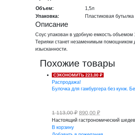
Объем:
1,5л
Упаковка:
Пластиковая бутылка
Описание
Соус упакован в удобную емкость объемом 1
Терияки станет незаменимым помощником дл
изысканности.
Похожие товары
СЭКОНОМИТЬ 223,00 ₽
Распродажа!
Булочка для гамбургера без кунж. Бе
Первоначальная
Текущая
1 113,00
₽
890,00
₽
цена
цена:
Настоящий гастрономический шедевр
составляла
890,00 ₽.
В корзину
1
113,00 ₽.
Добавить в пожелания