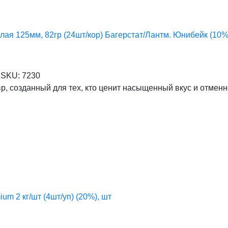
лая 125мм, 82гр (24шт/кор) Багерстат/Лантм. Юнибейк (10%)
SKU:
7230
, созданный для тех, кто ценит насыщенный вкус и отменн
um 2 кг/шт (4шт/уп) (20%), шт