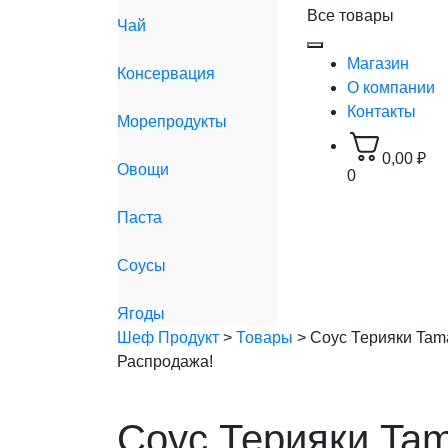
Все товары
Чай
Магазин
Консервация
О компании
Контакты
Морепродукты
0,00
₽
Овощи
0
Паста
Соусы
Ягоды
Шеф Продукт
>
Товары
>
Соус Терияки Tamak
Распродажа!
Соус Терияки Tama