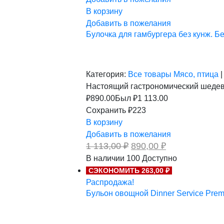
В корзину
Добавить в пожелания
Булочка для гамбургера без кунж. Бе
Категория:
Все товары
Мясо, птица
|
Настоящий гастрономический шедевр
₽
890.00
Был ₽
1 113.00
Сохранить ₽223
В корзину
Добавить в пожелания
Первоначальная
Текущая
1 113,00
₽
890,00
₽
цена
цена:
В наличии
100
Доступно
составляла
890,00 ₽.
СЭКОНОМИТЬ 263,00 ₽
1
113,00 ₽.
Распродажа!
Бульон овощной Dinner Service Premi