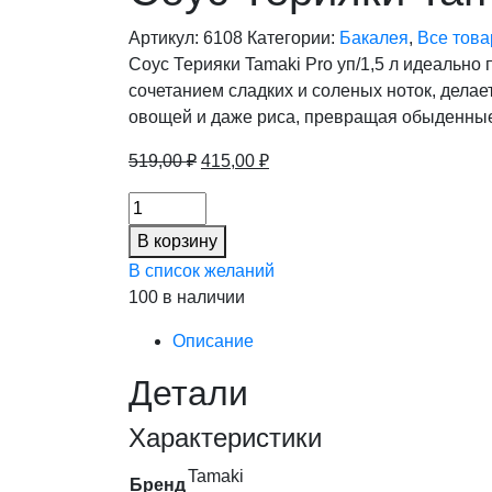
Артикул:
6108
Категории:
Бакалея
,
Все тов
Соус Терияки Tamaki Pro уп/1,5 л идеально
сочетанием сладких и соленых ноток, делае
овощей и даже риса, превращая обыденны
Первоначальная
Текущая
519,00
₽
415,00
₽
цена
цена:
Соус
составляла
415,00 ₽.
Терияки
519,00 ₽.
В корзину
Tamaki
В список желаний
Pro
100 в наличии
уп/1,5
л
Описание
(6шт/
Детали
кор)
(22%),
Характеристики
шт
количество
Tamaki
Бренд