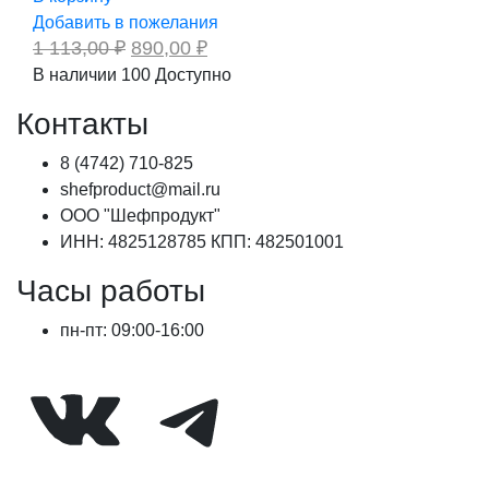
Добавить в пожелания
Первоначальная
Текущая
1 113,00
₽
890,00
₽
цена
цена:
В наличии
100
Доступно
составляла
890,00 ₽.
1
Контакты
113,00 ₽.
8 (4742) 710-825
shefproduct@mail.ru
ООО "Шефпродукт"
ИНН: 4825128785 КПП: 482501001
Часы работы
пн-пт: 09:00-16:00
ВКонтакте
Telegram