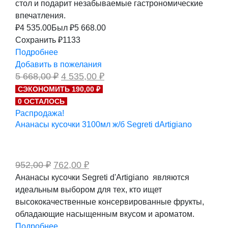
стол и подарит незабываемые гастрономические
впечатления.
₽
4 535.00
Был ₽
5 668.00
Сохранить ₽1133
Подробнее
Добавить в пожелания
Первоначальная
Текущая
5 668,00
₽
4 535,00
₽
цена
цена:
СЭКОНОМИТЬ 190,00 ₽
составляла
4
0 ОСТАЛОСЬ
5
535,00 ₽.
668,00 ₽.
Распродажа!
Ананасы кусочки 3100мл ж/б Segreti dArtigiano
Первоначальная
Текущая
952,00
₽
762,00
₽
цена
цена:
Ананасы кусочки Segreti d'Artigiano являются
составляла
762,00 ₽.
идеальным выбором для тех, кто ищет
952,00 ₽.
высококачественные консервированные фрукты,
обладающие насыщенным вкусом и ароматом.
Подробнее