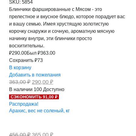
SKU:
5854
Блинчики фаршированные с Мясом - это
прелестное и вкусное блюдо, которое порадует вас
и вашу семью. Имея хрустящую золотистую
корочку снаружи и сочную, ароматную мясную
начинку внутри, эти блинчики просто
восхитительны.
₽
290.00
Был ₽
363.00
Сохранить ₽73
В корзину
Добавить в пожелания
Первоначальная
Текущая
363,00
₽
290,00
₽
цена
цена:
В наличии
100
Доступно
составляла
290,00 ₽.
СЭКОНОМИТЬ 91,00 ₽
363,00 ₽.
Распродажа!
Арахис, вес не соленый, кг
Первоначальная
Текущая
456,00
₽
365,00
₽