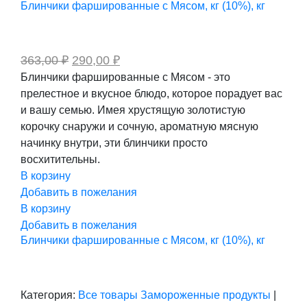
Блинчики фаршированные с Мясом, кг (10%), кг
Первоначальная
Текущая
363,00
₽
290,00
₽
цена
цена:
Блинчики фаршированные с Мясом - это
составляла
290,00 ₽.
прелестное и вкусное блюдо, которое порадует вас
363,00 ₽.
и вашу семью. Имея хрустящую золотистую
корочку снаружи и сочную, ароматную мясную
начинку внутри, эти блинчики просто
восхитительны.
В корзину
Добавить в пожелания
В корзину
Добавить в пожелания
Блинчики фаршированные с Мясом, кг (10%), кг
Категория:
Все товары
Замороженные продукты
|