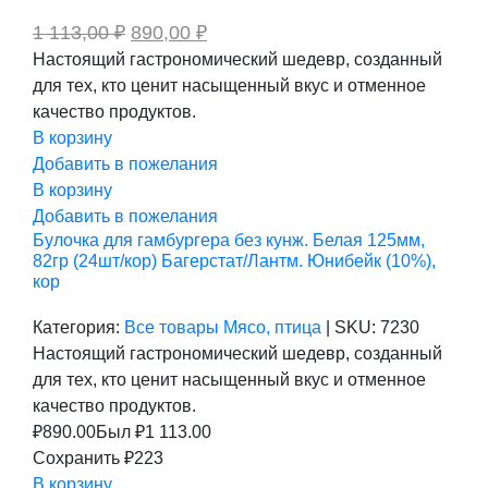
Первоначальная
Текущая
1 113,00
₽
890,00
₽
цена
цена:
Настоящий гастрономический шедевр, созданный
составляла
890,00 ₽.
для тех, кто ценит насыщенный вкус и отменное
1
113,00 ₽.
качество продуктов.
В корзину
Добавить в пожелания
В корзину
Добавить в пожелания
Булочка для гамбургера без кунж. Белая 125мм,
82гр (24шт/кор) Багерстат/Лантм. Юнибейк (10%),
кор
Категория:
Все товары
Мясо, птица
|
SKU:
7230
Настоящий гастрономический шедевр, созданный
для тех, кто ценит насыщенный вкус и отменное
качество продуктов.
₽
890.00
Был ₽
1 113.00
Сохранить ₽223
В корзину