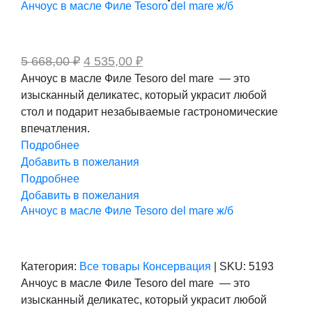
Анчоус в масле Филе Tesoro del mare ж/б
Первоначальная
Текущая
5 668,00
₽
4 535,00
₽
цена
цена:
Анчоус в масле Филе Tesoro del mare — это
составляла
4
изысканный деликатес, который украсит любой
5
535,00 ₽.
668,00 ₽.
стол и подарит незабываемые гастрономические
впечатления.
Подробнее
Добавить в пожелания
Подробнее
Добавить в пожелания
Анчоус в масле Филе Tesoro del mare ж/б
Категория:
Все товары
Консервация
|
SKU:
5193
Анчоус в масле Филе Tesoro del mare — это
изысканный деликатес, который украсит любой