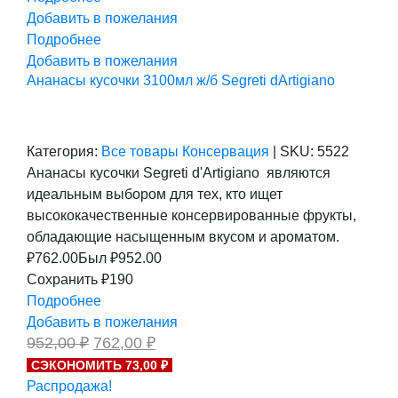
Добавить в пожелания
Подробнее
Добавить в пожелания
Ананасы кусочки 3100мл ж/б Segreti dArtigiano
Категория:
Все товары
Консервация
|
SKU:
5522
Ананасы кусочки Segreti d'Artigiano являются
идеальным выбором для тех, кто ищет
высококачественные консервированные фрукты,
обладающие насыщенным вкусом и ароматом.
₽
762.00
Был ₽
952.00
Сохранить ₽190
Подробнее
Добавить в пожелания
Первоначальная
Текущая
952,00
₽
762,00
₽
цена
цена:
СЭКОНОМИТЬ 73,00 ₽
составляла
762,00 ₽.
Распродажа!
952,00 ₽.