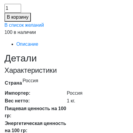
цена
цена:
Капуста
составляла
37,00 ₽.
Белокочанная,
46,00 ₽.
В корзину
кг,
В список желаний
кг
100 в наличии
количество
Описание
Детали
Характеристики
Россия
Страна
Импортер:
Россия
Вес нетто:
1 кг.
Пищевая ценность на 100
гр:
Энергетическая ценность
на 100 гр: