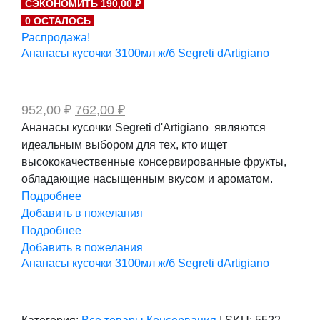
СЭКОНОМИТЬ 190,00 ₽
составляла
4
0 ОСТАЛОСЬ
5
535,00 ₽.
668,00 ₽.
Распродажа!
Ананасы кусочки 3100мл ж/б Segreti dArtigiano
Первоначальная
Текущая
952,00
₽
762,00
₽
цена
цена:
Ананасы кусочки Segreti d'Artigiano являются
составляла
762,00 ₽.
идеальным выбором для тех, кто ищет
952,00 ₽.
высококачественные консервированные фрукты,
обладающие насыщенным вкусом и ароматом.
Подробнее
Добавить в пожелания
Подробнее
Добавить в пожелания
Ананасы кусочки 3100мл ж/б Segreti dArtigiano