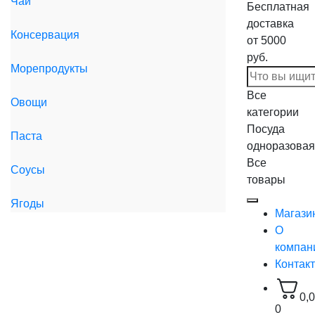
Чай
Бесплатная
доставка
Консервация
от 5000
руб.
Морепродукты
Все
Овощи
категории
Посуда
Паста
одноразовая
Все
Соусы
товары
Ягоды
Магази
О
компан
Контак
0,
0