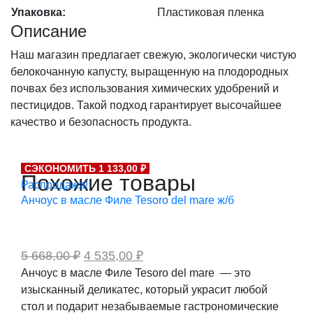
Упаковка:
Пластиковая пленка
Описание
Наш магазин предлагает свежую, экологически чистую
белокочанную капусту, выращенную на плодородных
почвах без использования химических удобрений и
пестицидов. Такой подход гарантирует высочайшее
качество и безопасность продукта.
СЭКОНОМИТЬ 1 133,00 ₽
Похожие товары
Распродажа!
Анчоус в масле Филе Tesoro del mare ж/б
Первоначальная
Текущая
5 668,00
₽
4 535,00
₽
цена
цена:
Анчоус в масле Филе Tesoro del mare — это
составляла
4
изысканный деликатес, который украсит любой
5
535,00 ₽.
668,00 ₽.
стол и подарит незабываемые гастрономические