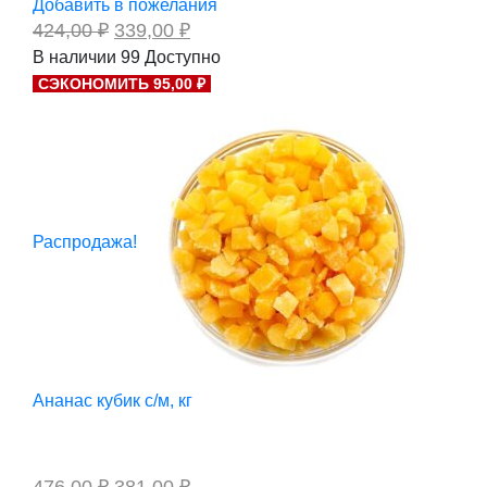
Добавить в пожелания
Первоначальная
Текущая
424,00
₽
339,00
₽
цена
цена:
В наличии
99
Доступно
составляла
339,00 ₽.
СЭКОНОМИТЬ 95,00 ₽
424,00 ₽.
Распродажа!
Ананас кубик с/м, кг
Первоначальная
Текущая
476,00
₽
381,00
₽