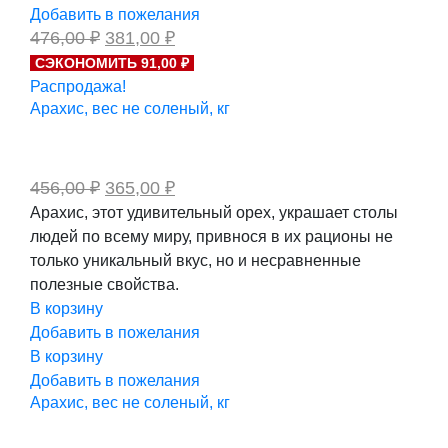
Добавить в пожелания
Первоначальная
Текущая
476,00
₽
381,00
₽
цена
цена:
СЭКОНОМИТЬ 91,00 ₽
составляла
381,00 ₽.
Распродажа!
476,00 ₽.
Арахис, вес не соленый, кг
Первоначальная
Текущая
456,00
₽
365,00
₽
цена
цена:
Арахис, этот удивительный орех, украшает столы
составляла
365,00 ₽.
людей по всему миру, привнося в их рационы не
456,00 ₽.
только уникальный вкус, но и несравненные
полезные свойства.
В корзину
Добавить в пожелания
В корзину
Добавить в пожелания
Арахис, вес не соленый, кг