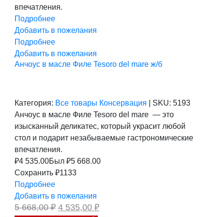
впечатления.
Подробнее
Добавить в пожелания
Подробнее
Добавить в пожелания
Анчоус в масле Филе Tesoro del mare ж/б
Категория:
Все товары
Консервация
|
SKU:
5193
Анчоус в масле Филе Tesoro del mare — это
изысканный деликатес, который украсит любой
стол и подарит незабываемые гастрономические
впечатления.
₽
4 535.00
Был ₽
5 668.00
Сохранить ₽1133
Подробнее
Добавить в пожелания
Первоначальная
Текущая
5 668,00
₽
4 535,00
₽
цена
цена: