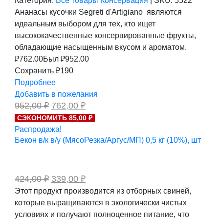
Категория:
Все товары
Консервация
|
SKU:
5522
Ананасы кусочки Segreti d'Artigiano являются
идеальным выбором для тех, кто ищет
высококачественные консервированные фрукты,
обладающие насыщенным вкусом и ароматом.
₽
762.00
Был ₽
952.00
Сохранить ₽190
Подробнее
Добавить в пожелания
Первоначальная
Текущая
952,00
₽
762,00
₽
цена
цена:
СЭКОНОМИТЬ 85,00 ₽
составляла
762,00 ₽.
Распродажа!
952,00 ₽.
Бекон в/к в/у (МясоРезка/Аргус/МП) 0,5 кг (10%), шт
Первоначальная
Текущая
424,00
₽
339,00
₽
цена
цена:
Этот продукт производится из отборных свиней,
составляла
339,00 ₽.
которые выращиваются в экологически чистых
424,00 ₽.
условиях и получают полноценное питание, что