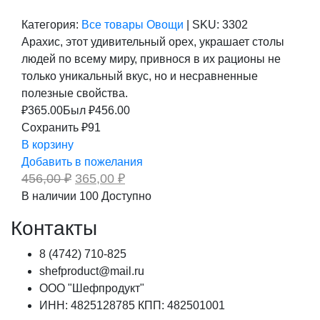
Категория:
Все товары
Овощи
|
SKU:
3302
Арахис, этот удивительный орех, украшает столы
людей по всему миру, привнося в их рационы не
только уникальный вкус, но и несравненные
полезные свойства.
₽
365.00
Был ₽
456.00
Сохранить ₽91
В корзину
Добавить в пожелания
Первоначальная
Текущая
456,00
₽
365,00
₽
цена
цена:
В наличии
100
Доступно
составляла
365,00 ₽.
456,00 ₽.
Контакты
8 (4742) 710-825
shefproduct@mail.ru
ООО "Шефпродукт"
ИНН: 4825128785 КПП: 482501001