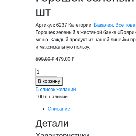
шт
Артикул:
6237
Категории:
Бакалея
,
Все тов
Горошек зеленый в жестяной банке «Боярин
меню. Каждый продукт из нашей линейки пр
и максимальную пользу.
Первоначальная
Текущая
599,00
₽
479,00
₽
цена
цена:
Горошек
составляла
479,00 ₽.
зеленый
599,00 ₽.
В корзину
ж/
В список желаний
б
100 в наличии
3100/1800кг
Бояринъ
Описание
(4шт/
Детали
кор)
(20%),
Характеристики