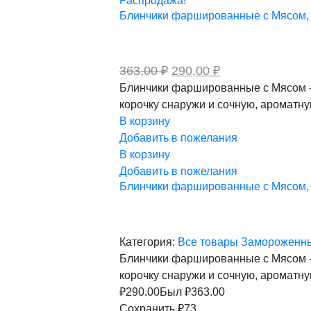
Распродажа!
Блинчики фаршированные с Мясом, кг
Первоначальная
Текущая
363,00
₽
290,00
₽
цена
цена:
Блинчики фаршированные с Мясом - 
составляла
290,00 ₽.
корочку снаружи и сочную, ароматну
363,00 ₽.
В корзину
Добавить в пожелания
В корзину
Добавить в пожелания
Блинчики фаршированные с Мясом, кг
Категория:
Все товары
Замороженн
Блинчики фаршированные с Мясом - 
корочку снаружи и сочную, ароматну
₽
290.00
Был ₽
363.00
Сохранить ₽73