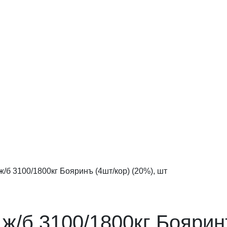
/б 3100/1800кг Бояринъ (4шт/кор) (20%), шт
ж/б 3100/1800кг Бояринъ