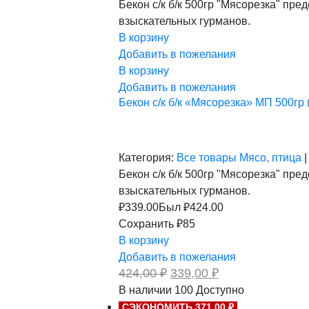
Бекон с/к б/к 500гр "Мясорезка" пр
составляла
339,00 ₽.
взыскательных гурманов.
424,00 ₽.
В корзину
Добавить в пожелания
В корзину
Добавить в пожелания
Бекон с/к б/к «Мясорезка» МП 500гр 
Категория:
Все товары
Мясо, птица
|
Бекон с/к б/к 500гр "Мясорезка" пр
взыскательных гурманов.
₽
339.00
Был ₽
424.00
Сохранить ₽85
В корзину
Добавить в пожелания
Первоначальная
Текущая
424,00
₽
339,00
₽
цена
цена:
В наличии
100
Доступно
составляла
339,00 ₽.
СЭКОНОМИТЬ 371,00 ₽
424,00 ₽.