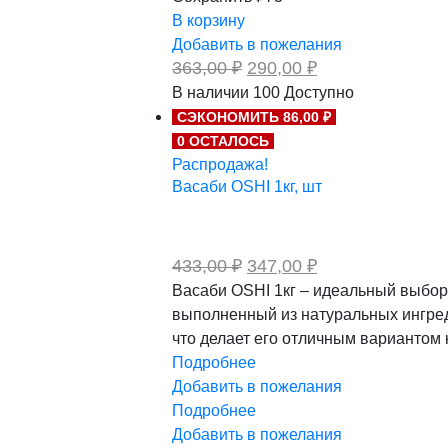
В корзину
Добавить в пожелания
Первоначальная
Текущая
363,00
₽
290,00
₽
цена
цена:
В наличии
100
Доступно
составляла
290,00 ₽.
СЭКОНОМИТЬ 86,00 ₽
363,00 ₽.
0 ОСТАЛОСЬ
Распродажа!
Васаби OSHI 1кг, шт
Первоначальная
Текущая
433,00
₽
347,00
₽
цена
цена:
Васаби OSHI 1кг – идеальный выбор
составляла
347,00 ₽.
выполненный из натуральных ингреди
433,00 ₽.
что делает его отличным вариантом
Подробнее
Добавить в пожелания
Подробнее
Добавить в пожелания