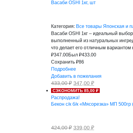
Васаби OSHI 1кг, шт
Категория:
Все товары
Японская и п
Васаби OSHI 1кг – идеальный выбор
выполненный из натуральных ингреди
что делает его отличным вариантом
₽
347.00
Был ₽
433.00
Сохранить ₽86
Подробнее
Добавить в пожелания
Первоначальная
Текущая
433,00
₽
347,00
₽
цена
цена:
СЭКОНОМИТЬ 85,00 ₽
составляла
347,00 ₽.
Распродажа!
433,00 ₽.
Бекон с/к б/к «Мясорезка» МП 500гр 
Первоначальная
Текущая
424,00
₽
339,00
₽
цена
цена: