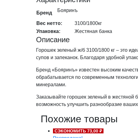
шт
количество
Бояринъ
Бренд
Вес нетто:
3100/1800кг
Упаковка:
Жестяная банка
Описание
Горошек зеленый ж/б 3100/1800 кг – это ид
супов и запеканок. Благодаря удобной упак
Бренд «Бояринъ» известен высоким качеств
обрабатывается по современным технология
минералами.
Заказывайте горошек зеленый в жестяной б
возможность улучшить разнообразие ваших
Похожие товары
СЭКОНОМИТЬ 73,00 ₽