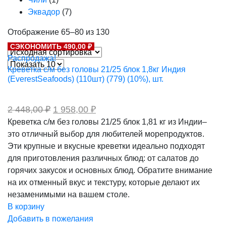
Эквадор
(7)
Отображение 65–80 из 130
СЭКОНОМИТЬ 490,00 ₽
Распродажа!
Креветка с/м без головы 21/25 блок 1,8кг Индия
(EverestSeafoods) (110шт) (779) (10%), шт.
Первоначальная
Текущая
2 448,00
₽
1 958,00
₽
цена
цена:
Креветка с/м без головы 21/25 блок 1,81 кг из Индии–
составляла
1
это отличный выбор для любителей морепродуктов.
2
958,00 ₽.
448,00 ₽.
Эти крупные и вкусные креветки идеально подходят
для приготовления различных блюд: от салатов до
горячих закусок и основных блюд. Обратите внимание
на их отменный вкус и текстуру, которые делают их
незаменимыми на вашем столе.
В корзину
Добавить в пожелания