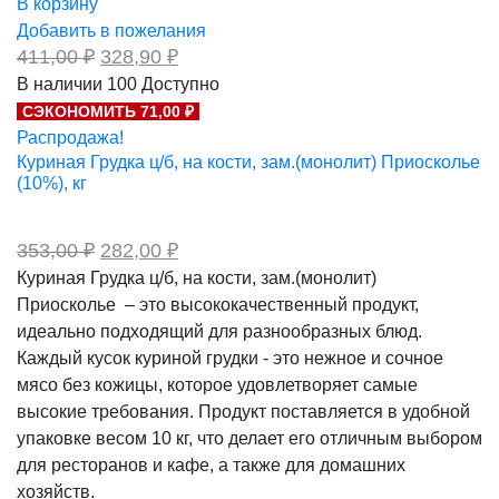
В корзину
Добавить в пожелания
Первоначальная
Текущая
411,00
₽
328,90
₽
цена
цена:
В наличии
100
Доступно
составляла
328,90 ₽.
СЭКОНОМИТЬ 71,00 ₽
411,00 ₽.
Распродажа!
Куриная Грудка ц/б, на кости, зам.(монолит) Приосколье
(10%), кг
Первоначальная
Текущая
353,00
₽
282,00
₽
цена
цена:
Куриная Грудка ц/б, на кости, зам.(монолит)
составляла
282,00 ₽.
Приосколье – это высококачественный продукт,
353,00 ₽.
идеально подходящий для разнообразных блюд.
Каждый кусок куриной грудки - это нежное и сочное
мясо без кожицы, которое удовлетворяет самые
высокие требования. Продукт поставляется в удобной
упаковке весом 10 кг, что делает его отличным выбором
для ресторанов и кафе, а также для домашних
хозяйств.