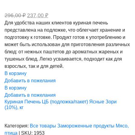
Первоначальная
Текущая
296,00
₽
237,00
₽
цена
цена:
Для удобства наших клиентов куриная печень
составляла
237,00 ₽.
представлена на подложке, что облегчает хранение и
296,00 ₽.
подготовку к готовке. Продукт готов к употреблению и
может быть использован для приготовления различных
блюд: от нежных паштетов до ароматных жареных и
тушеных блюд. Легко усваивается, подходит как для
взрослых, так и для детей.
В корзину
Добавить в пожелания
В корзину
Добавить в пожелания
Куриная Печень ЦБ (подложка/пакет) Ясные Зори
(10%), кг
Категория:
Все товары
Замороженные продукты
Мясо,
птица
|
SKU:
1953