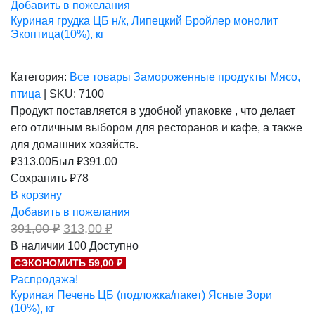
Добавить в пожелания
Куриная грудка ЦБ н/к, Липецкий Бройлер монолит
Экоптица(10%), кг
Категория:
Все товары
Замороженные продукты
Мясо,
птица
|
SKU:
7100
Продукт поставляется в удобной упаковке , что делает
его отличным выбором для ресторанов и кафе, а также
для домашних хозяйств.
₽
313.00
Был ₽
391.00
Сохранить ₽78
В корзину
Добавить в пожелания
Первоначальная
Текущая
391,00
₽
313,00
₽
цена
цена:
В наличии
100
Доступно
составляла
313,00 ₽.
СЭКОНОМИТЬ 59,00 ₽
391,00 ₽.
Распродажа!
Куриная Печень ЦБ (подложка/пакет) Ясные Зори
(10%), кг