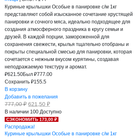
Куриные крылышки Особые в панировке с/м 1кг
представляют собой изысканное сочетание хрустящей
панировки и сочного мяса, идеально подходящее для
создания атмосферного праздника в кругу семьи и
друзей. В каждой порции, замороженной для
сохранения свежести, крылья тщательно отобраны и
покрыты специальной смесью для панировки, которая
сочетается с нежным вкусом курятины, создавая
неподражаемую текстуру и аромат.
₽
621.50
Был ₽
777.00
Сохранить ₽155.5
В корзину
Добавить в пожелания
Первоначальная
Текущая
777,00
₽
621,50
₽
цена
цена:
В наличии
100
Доступно
составляла
621,50 ₽.
СЭКОНОМИТЬ 173,00 ₽
777,00 ₽.
Распродажа!
Куриные крылышки Особые в панировке с/м 1кг