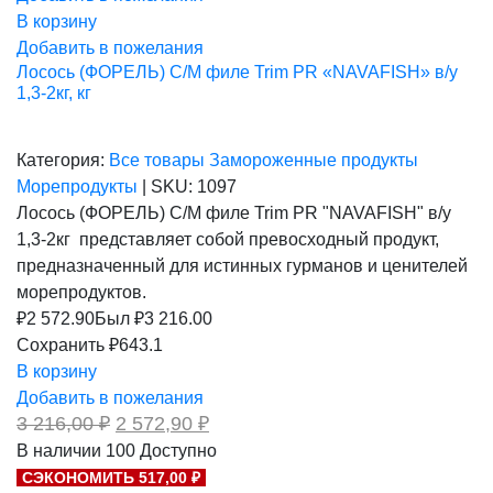
В корзину
Добавить в пожелания
Лосось (ФОРЕЛЬ) С/М филе Trim PR «NAVAFISH» в/у
1,3-2кг, кг
Категория:
Все товары
Замороженные продукты
Морепродукты
|
SKU:
1097
Лосось (ФОРЕЛЬ) С/М филе Trim PR "NAVAFISH" в/у
1,3-2кг представляет собой превосходный продукт,
предназначенный для истинных гурманов и ценителей
морепродуктов.
₽
2 572.90
Был ₽
3 216.00
Сохранить ₽643.1
В корзину
Добавить в пожелания
Первоначальная
Текущая
3 216,00
₽
2 572,90
₽
цена
цена:
В наличии
100
Доступно
составляла
2
СЭКОНОМИТЬ 517,00 ₽
3
572,90 ₽.