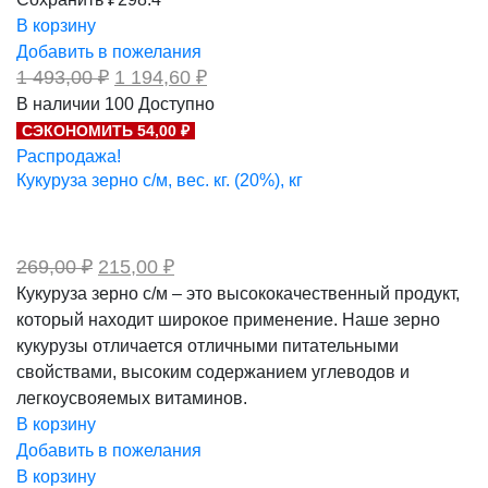
В корзину
Добавить в пожелания
Первоначальная
Текущая
1 493,00
₽
1 194,60
₽
цена
цена:
В наличии
100
Доступно
составляла
1
СЭКОНОМИТЬ 54,00 ₽
1
194,60 ₽.
493,00 ₽.
Распродажа!
Кукуруза зерно с/м, вес. кг. (20%), кг
Первоначальная
Текущая
269,00
₽
215,00
₽
цена
цена:
Кукуруза зерно с/м – это высококачественный продукт,
составляла
215,00 ₽.
который находит широкое применение. Наше зерно
269,00 ₽.
кукурузы отличается отличными питательными
свойствами, высоким содержанием углеводов и
легкоусвояемых витаминов.
В корзину
Добавить в пожелания
В корзину