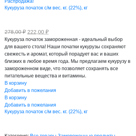
Распродажа!
Кукуруза початок с/м вес. кг. (22%), кг
Первоначальная
Текущая
278,00
₽
222,00
₽
цена
цена:
Кукуруза початок замороженная - идеальный выбор
составляла
222,00 ₽.
для вашего стола! Наши початки кукурузы сохраняют
278,00 ₽.
свежесть и аромат, который порадует вас и ваших
близких в любое время года. Мы предлагаем кукурузу в
замороженном виде, что позволяет сохранять все
питательные вещества и витамины.
В корзину
Добавить в пожелания
В корзину
Добавить в пожелания
Кукуруза початок с/м вес. кг. (22%), кг
Категория:
Все товары
Замороженные продукты