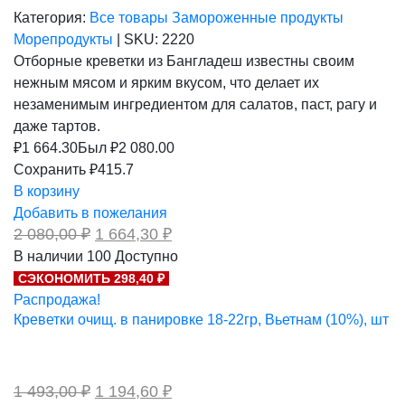
Категория:
Все товары
Замороженные продукты
Морепродукты
|
SKU:
2220
Отборные креветки из Бангладеш известны своим
нежным мясом и ярким вкусом, что делает их
незаменимым ингредиентом для салатов, паст, рагу и
даже тартов.
₽
1 664.30
Был ₽
2 080.00
Сохранить ₽415.7
В корзину
Добавить в пожелания
Первоначальная
Текущая
2 080,00
₽
1 664,30
₽
цена
цена:
В наличии
100
Доступно
составляла
1
СЭКОНОМИТЬ 298,40 ₽
2
664,30 ₽.
080,00 ₽.
Распродажа!
Креветки очищ. в панировке 18-22гр, Вьетнам (10%), шт
Первоначальная
Текущая
1 493,00
₽
1 194,60
₽