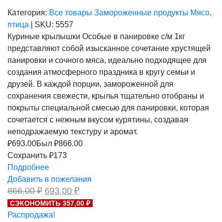
Категория:
Все товары
Замороженные продукты
Мясо,
птица
|
SKU:
5557
Куриные крылышки Особые в панировке с/м 1кг
представляют собой изысканное сочетание хрустящей
панировки и сочного мяса, идеально подходящее для
создания атмосферного праздника в кругу семьи и
друзей. В каждой порции, замороженной для
сохранения свежести, крылья тщательно отобраны и
покрыты специальной смесью для панировки, которая
сочетается с нежным вкусом курятины, создавая
неподражаемую текстуру и аромат.
₽
693.00
Был ₽
866.00
Сохранить ₽173
Подробнее
Добавить в пожелания
Первоначальная
Текущая
866,00
₽
693,00
₽
цена
цена:
СЭКОНОМИТЬ 357,00 ₽
составляла
693,00 ₽.
Распродажа!
866,00 ₽.