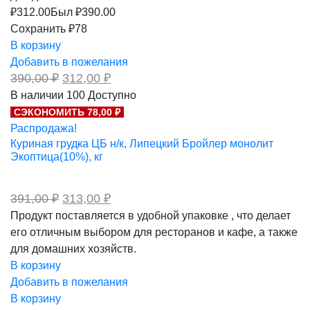
₽
312.00
Был ₽
390.00
Сохранить ₽78
В корзину
Добавить в пожелания
Первоначальная
Текущая
390,00
₽
312,00
₽
цена
цена:
В наличии
100
Доступно
составляла
312,00 ₽.
СЭКОНОМИТЬ 78,00 ₽
390,00 ₽.
Распродажа!
Куриная грудка ЦБ н/к, Липецкий Бройлер монолит
Экоптица(10%), кг
Первоначальная
Текущая
391,00
₽
313,00
₽
цена
цена:
Продукт поставляется в удобной упаковке , что делает
составляла
313,00 ₽.
его отличным выбором для ресторанов и кафе, а также
391,00 ₽.
для домашних хозяйств.
В корзину
Добавить в пожелания
В корзину