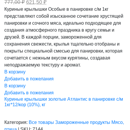
Первоначальная
Текущая
777,00
₽
621,50
₽
цена
цена:
Куриные крылышки Особые в панировке с/м 1кг
составляла
621,50 ₽.
представляют собой изысканное сочетание хрустящей
777,00 ₽.
панировки и сочного мяса, идеально подходящее для
создания атмосферного праздника в кругу семьи и
друзей. В каждой порции, замороженной для
сохранения свежести, крылья тщательно отобраны и
покрыты специальной смесью для панировки, которая
сочетается с нежным вкусом курятины, создавая
неподражаемую текстуру и аромат.
В корзину
Добавить в пожелания
В корзину
Добавить в пожелания
Куриные крылышки золотые Атлантис в панировке с/м
1кг*12/кор (10%), кг
Категория:
Все товары
Замороженные продукты
Мясо,
птица
|
SKU:
7144