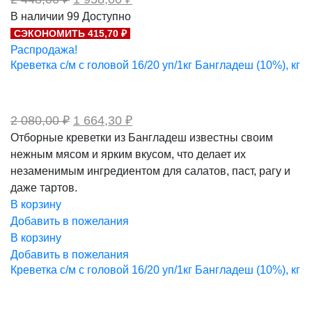
цена
цена:
В наличии
99
Доступно
составляла
1
СЭКОНОМИТЬ 415,70 ₽
2
958,00 ₽.
448,00 ₽.
Распродажа!
Креветка с/м с головой 16/20 уп/1кг Бангладеш (10%), кг
Первоначальная
Текущая
2 080,00
₽
1 664,30
₽
цена
цена:
Отборные креветки из Бангладеш известны своим
составляла
1
нежным мясом и ярким вкусом, что делает их
2
664,30 ₽.
080,00 ₽.
незаменимым ингредиентом для салатов, паст, рагу и
даже тартов.
В корзину
Добавить в пожелания
В корзину
Добавить в пожелания
Креветка с/м с головой 16/20 уп/1кг Бангладеш (10%), кг