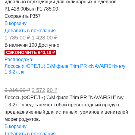
идеально подходящий для кулинарных шедевров.
₽
1 428.00
Был ₽
1 785.00
Сохранить ₽357
В корзину
Добавить в пожелания
Первоначальная
Текущая
1 785,00
₽
1 428,00
₽
цена
цена:
В наличии
100
Доступно
составляла
1
СЭКОНОМИТЬ 643,10 ₽
1
428,00 ₽.
785,00 ₽.
Распродажа!
Лосось (ФОРЕЛЬ) С/М филе Trim PR «NAVAFISH» в/у
1,3-2кг, кг
Первоначальная
Текущая
3 216,00
₽
2 572,90
₽
цена
цена:
Лосось (ФОРЕЛЬ) С/М филе Trim PR "NAVAFISH" в/у
составляла
2
1,3-2кг представляет собой превосходный продукт,
3
572,90 ₽.
216,00 ₽.
предназначенный для истинных гурманов и ценителей
морепродуктов.
В корзину
Добавить в пожелания