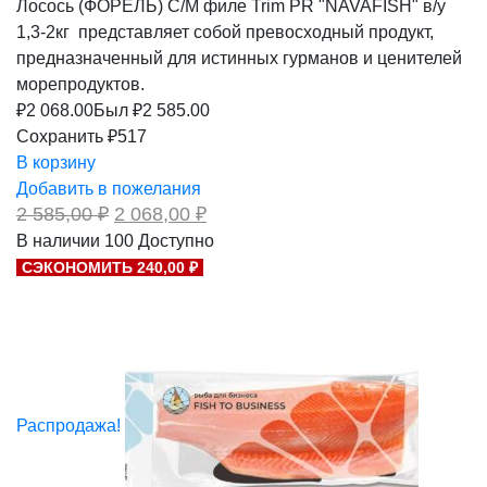
Лосось (ФОРЕЛЬ) С/М филе Trim PR "NAVAFISH" в/у
1,3-2кг представляет собой превосходный продукт,
предназначенный для истинных гурманов и ценителей
морепродуктов.
₽
2 068.00
Был ₽
2 585.00
Сохранить ₽517
В корзину
Добавить в пожелания
Первоначальная
Текущая
2 585,00
₽
2 068,00
₽
цена
цена:
В наличии
100
Доступно
составляла
2
СЭКОНОМИТЬ 240,00 ₽
2
068,00 ₽.
585,00 ₽.
Распродажа!