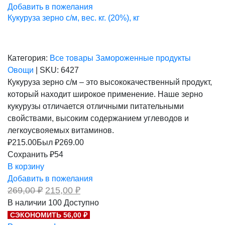
Добавить в пожелания
Кукуруза зерно с/м, вес. кг. (20%), кг
Категория:
Все товары
Замороженные продукты
Овощи
|
SKU:
6427
Кукуруза зерно с/м – это высококачественный продукт,
который находит широкое применение. Наше зерно
кукурузы отличается отличными питательными
свойствами, высоким содержанием углеводов и
легкоусвояемых витаминов.
₽
215.00
Был ₽
269.00
Сохранить ₽54
В корзину
Добавить в пожелания
Первоначальная
Текущая
269,00
₽
215,00
₽
цена
цена:
В наличии
100
Доступно
составляла
215,00 ₽.
СЭКОНОМИТЬ 56,00 ₽
269,00 ₽.