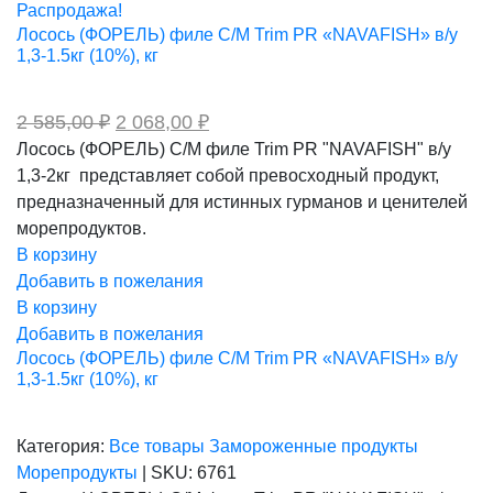
216,00 ₽.
Распродажа!
Лосось (ФОРЕЛЬ) филе С/М Trim PR «NAVAFISH» в/у
1,3-1.5кг (10%), кг
Первоначальная
Текущая
2 585,00
₽
2 068,00
₽
цена
цена:
Лосось (ФОРЕЛЬ) С/М филе Trim PR "NAVAFISH" в/у
составляла
2
1,3-2кг представляет собой превосходный продукт,
2
068,00 ₽.
585,00 ₽.
предназначенный для истинных гурманов и ценителей
морепродуктов.
В корзину
Добавить в пожелания
В корзину
Добавить в пожелания
Лосось (ФОРЕЛЬ) филе С/М Trim PR «NAVAFISH» в/у
1,3-1.5кг (10%), кг
Категория:
Все товары
Замороженные продукты
Морепродукты
|
SKU:
6761