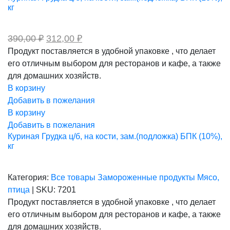
кг
Первоначальная
Текущая
390,00
₽
312,00
₽
цена
цена:
Продукт поставляется в удобной упаковке , что делает
составляла
312,00 ₽.
его отличным выбором для ресторанов и кафе, а также
390,00 ₽.
для домашних хозяйств.
В корзину
Добавить в пожелания
В корзину
Добавить в пожелания
Куриная Грудка ц/б, на кости, зам.(подложка) БПК (10%),
кг
Категория:
Все товары
Замороженные продукты
Мясо,
птица
|
SKU:
7201
Продукт поставляется в удобной упаковке , что делает
его отличным выбором для ресторанов и кафе, а также
для домашних хозяйств.