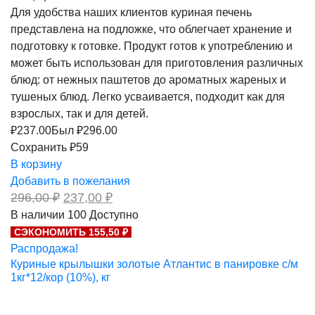
Для удобства наших клиентов куриная печень
представлена на подложке, что облегчает хранение и
подготовку к готовке. Продукт готов к употреблению и
может быть использован для приготовления различных
блюд: от нежных паштетов до ароматных жареных и
тушеных блюд. Легко усваивается, подходит как для
взрослых, так и для детей.
₽
237.00
Был ₽
296.00
Сохранить ₽59
В корзину
Добавить в пожелания
Первоначальная
Текущая
296,00
₽
237,00
₽
цена
цена:
В наличии
100
Доступно
составляла
237,00 ₽.
СЭКОНОМИТЬ 155,50 ₽
296,00 ₽.
Распродажа!
Куриные крылышки золотые Атлантис в панировке с/м
1кг*12/кор (10%), кг