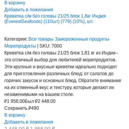
В корзину
Добавить в пожелания
Креветка с/м без головы 21/25 блок 1,8кг Индия
(EverestSeafoods) (110шт) (779) (10%), шт.
Категория:
Все товары
Замороженные продукты
Морепродукты
|
SKU:
7000
Креветка с/м без головы 21/25 блок 1,81 кг из Индии–
это отличный выбор для любителей морепродуктов.
Эти крупные и вкусные креветки идеально подходят
для приготовления различных блюд: от салатов до
горячих закусок и основных блюд. Обратите внимание
на их отменный вкус и текстуру, которые делают их
незаменимыми на вашем столе.
₽
1 958.00
Был ₽
2 448.00
Сохранить ₽490
В корзину
Добавить в пожелания
Первоначальная
Текущая
2 448,00
₽
1 958,00
₽