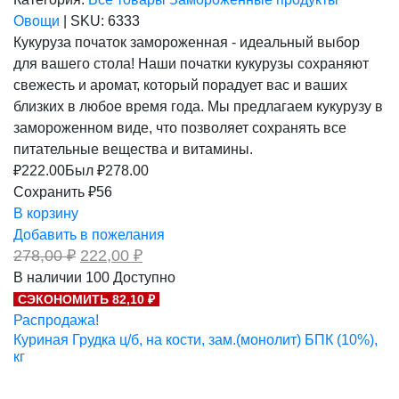
Овощи
|
SKU:
6333
Кукуруза початок замороженная - идеальный выбор
для вашего стола! Наши початки кукурузы сохраняют
свежесть и аромат, который порадует вас и ваших
близких в любое время года. Мы предлагаем кукурузу в
замороженном виде, что позволяет сохранять все
питательные вещества и витамины.
₽
222.00
Был ₽
278.00
Сохранить ₽56
В корзину
Добавить в пожелания
Первоначальная
Текущая
278,00
₽
222,00
₽
цена
цена:
В наличии
100
Доступно
составляла
222,00 ₽.
СЭКОНОМИТЬ 82,10 ₽
278,00 ₽.
Распродажа!
Куриная Грудка ц/б, на кости, зам.(монолит) БПК (10%),
кг