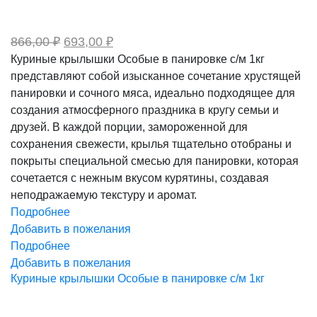
Первоначальная
Текущая
866,00
₽
693,00
₽
цена
цена:
Куриные крылышки Особые в панировке с/м 1кг
составляла
693,00 ₽.
представляют собой изысканное сочетание хрустящей
866,00 ₽.
панировки и сочного мяса, идеально подходящее для
создания атмосферного праздника в кругу семьи и
друзей. В каждой порции, замороженной для
сохранения свежести, крылья тщательно отобраны и
покрыты специальной смесью для панировки, которая
сочетается с нежным вкусом курятины, создавая
неподражаемую текстуру и аромат.
Подробнее
Добавить в пожелания
Подробнее
Добавить в пожелания
Куриные крылышки Особые в панировке с/м 1кг