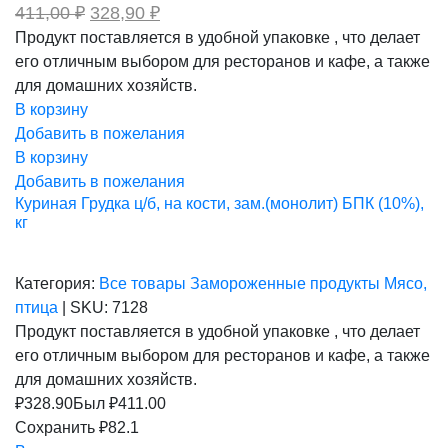
Первоначальная
Текущая
411,00
₽
328,90
₽
цена
цена:
Продукт поставляется в удобной упаковке , что делает
составляла
328,90 ₽.
его отличным выбором для ресторанов и кафе, а также
411,00 ₽.
для домашних хозяйств.
В корзину
Добавить в пожелания
В корзину
Добавить в пожелания
Куриная Грудка ц/б, на кости, зам.(монолит) БПК (10%),
кг
Категория:
Все товары
Замороженные продукты
Мясо,
птица
|
SKU:
7128
Продукт поставляется в удобной упаковке , что делает
его отличным выбором для ресторанов и кафе, а также
для домашних хозяйств.
₽
328.90
Был ₽
411.00
Сохранить ₽82.1