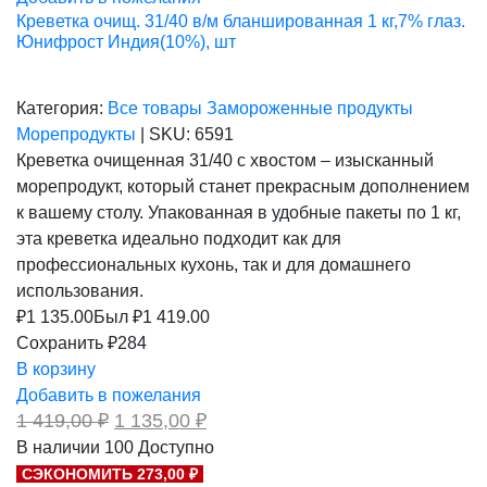
Креветка очищ. 31/40 в/м бланшированная 1 кг,7% глаз.
Юнифрост Индия(10%), шт
Категория:
Все товары
Замороженные продукты
Морепродукты
|
SKU:
6591
Креветка очищенная 31/40 с хвостом – изысканный
морепродукт, который станет прекрасным дополнением
к вашему столу. Упакованная в удобные пакеты по 1 кг,
эта креветка идеально подходит как для
профессиональных кухонь, так и для домашнего
использования.
₽
1 135.00
Был ₽
1 419.00
Сохранить ₽284
В корзину
Добавить в пожелания
Первоначальная
Текущая
1 419,00
₽
1 135,00
₽
цена
цена:
В наличии
100
Доступно
составляла
1
СЭКОНОМИТЬ 273,00 ₽
1
135,00 ₽.