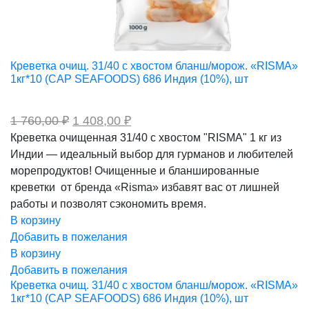
Креветка очищ. 31/40 с хвостом бланш/морож. «RISMA»
1кг*10 (CAP SEAFOODS) 686 Индия (10%), шт
Первоначальная
Текущая
1 760,00
₽
1 408,00
₽
цена
цена:
Креветка очищенная 31/40 с хвостом "RISMA" 1 кг из
составляла
1
Индии — идеальный выбор для гурманов и любителей
1
408,00 ₽.
760,00 ₽.
морепродуктов! Очищенные и бланшированные
креветки от бренда «Risma» избавят вас от лишней
работы и позволят сэкономить время.
В корзину
Добавить в пожелания
В корзину
Добавить в пожелания
Креветка очищ. 31/40 с хвостом бланш/морож. «RISMA»
1кг*10 (CAP SEAFOODS) 686 Индия (10%), шт