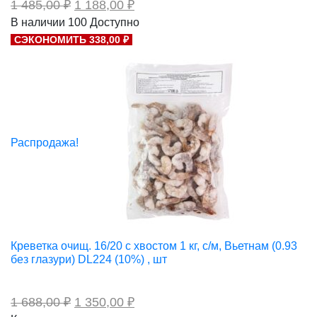
Первоначальная
Текущая
1 485,00
₽
1 188,00
₽
цена
цена:
В наличии
100
Доступно
составляла
1
СЭКОНОМИТЬ 338,00 ₽
1
188,00 ₽.
485,00 ₽.
Распродажа!
Креветка очищ. 16/20 с хвостом 1 кг, с/м, Вьетнам (0.93
без глазури) DL224 (10%) , шт
Первоначальная
Текущая
1 688,00
₽
1 350,00
₽
цена
цена: