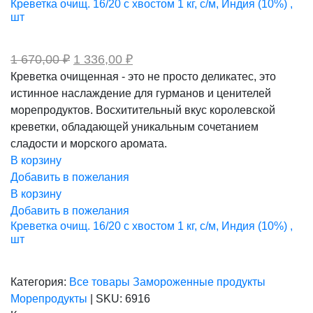
Креветка очищ. 16/20 с хвостом 1 кг, с/м, Индия (10%) ,
шт
Первоначальная
Текущая
1 670,00
₽
1 336,00
₽
цена
цена:
Креветка очищенная - это не просто деликатес, это
составляла
1
истинное наслаждение для гурманов и ценителей
1
336,00 ₽.
670,00 ₽.
морепродуктов. Восхитительный вкус королевской
креветки, обладающей уникальным сочетанием
сладости и морского аромата.
В корзину
Добавить в пожелания
В корзину
Добавить в пожелания
Креветка очищ. 16/20 с хвостом 1 кг, с/м, Индия (10%) ,
шт
Категория:
Все товары
Замороженные продукты
Морепродукты
|
SKU:
6916