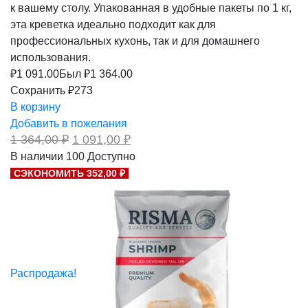
к вашему столу. Упакованная в удобные пакеты по 1 кг,
эта креветка идеально подходит как для
профессиональных кухонь, так и для домашнего
использования.
₽
1 091.00
Был ₽
1 364.00
Сохранить ₽273
В корзину
Добавить в пожелания
Первоначальная
Текущая
1 364,00
₽
1 091,00
₽
цена
цена:
В наличии
100
Доступно
составляла
1
СЭКОНОМИТЬ 352,00 ₽
1
091,00 ₽.
364,00 ₽.
Распродажа!