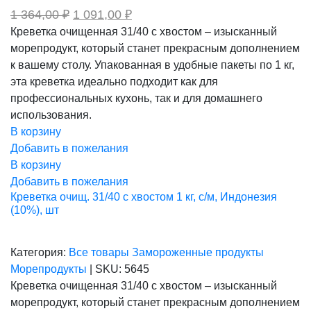
Первоначальная
Текущая
1 364,00
₽
1 091,00
₽
цена
цена:
Креветка очищенная 31/40 с хвостом – изысканный
составляла
1
морепродукт, который станет прекрасным дополнением
1
091,00 ₽.
364,00 ₽.
к вашему столу. Упакованная в удобные пакеты по 1 кг,
эта креветка идеально подходит как для
профессиональных кухонь, так и для домашнего
использования.
В корзину
Добавить в пожелания
В корзину
Добавить в пожелания
Креветка очищ. 31/40 с хвостом 1 кг, с/м, Индонезия
(10%), шт
Категория:
Все товары
Замороженные продукты
Морепродукты
|
SKU:
5645
Креветка очищенная 31/40 с хвостом – изысканный
морепродукт, который станет прекрасным дополнением