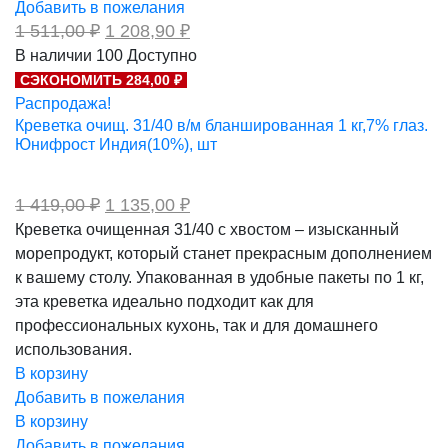
Добавить в пожелания
Первоначальная
Текущая
1 511,00
₽
1 208,90
₽
цена
цена:
В наличии
100
Доступно
составляла
1
СЭКОНОМИТЬ 284,00 ₽
1
208,90 ₽.
511,00 ₽.
Распродажа!
Креветка очищ. 31/40 в/м бланшированная 1 кг,7% глаз.
Юнифрост Индия(10%), шт
Первоначальная
Текущая
1 419,00
₽
1 135,00
₽
цена
цена:
Креветка очищенная 31/40 с хвостом – изысканный
составляла
1
морепродукт, который станет прекрасным дополнением
1
135,00 ₽.
419,00 ₽.
к вашему столу. Упакованная в удобные пакеты по 1 кг,
эта креветка идеально подходит как для
профессиональных кухонь, так и для домашнего
использования.
В корзину
Добавить в пожелания
В корзину
Добавить в пожелания