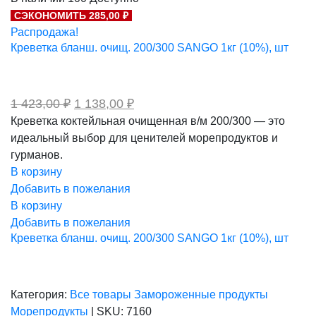
составляла
1
СЭКОНОМИТЬ 285,00 ₽
1
200,00 ₽.
500,00 ₽.
Распродажа!
Креветка бланш. очищ. 200/300 SANGO 1кг (10%), шт
Первоначальная
Текущая
1 423,00
₽
1 138,00
₽
цена
цена:
Креветка коктейльная очищенная в/м 200/300 — это
составляла
1
идеальный выбор для ценителей морепродуктов и
1
138,00 ₽.
423,00 ₽.
гурманов.
В корзину
Добавить в пожелания
В корзину
Добавить в пожелания
Креветка бланш. очищ. 200/300 SANGO 1кг (10%), шт
Категория:
Все товары
Замороженные продукты
Морепродукты
|
SKU:
7160