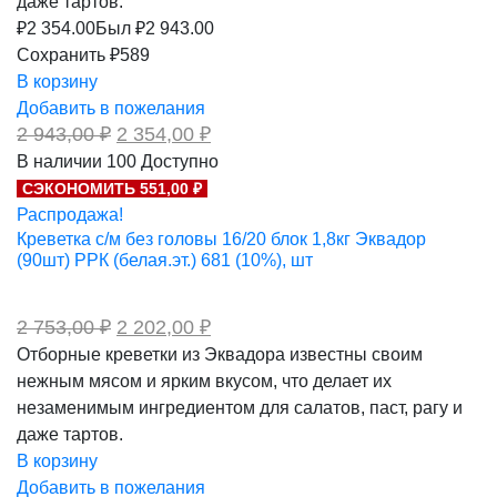
даже тартов.
₽
2 354.00
Был ₽
2 943.00
Сохранить ₽589
В корзину
Добавить в пожелания
Первоначальная
Текущая
2 943,00
₽
2 354,00
₽
цена
цена:
В наличии
100
Доступно
составляла
2
СЭКОНОМИТЬ 551,00 ₽
2
354,00 ₽.
943,00 ₽.
Распродажа!
Креветка с/м без головы 16/20 блок 1,8кг Эквадор
(90шт) РРК (белая.эт.) 681 (10%), шт
Первоначальная
Текущая
2 753,00
₽
2 202,00
₽
цена
цена:
Отборные креветки из Эквадора известны своим
составляла
2
нежным мясом и ярким вкусом, что делает их
2
202,00 ₽.
753,00 ₽.
незаменимым ингредиентом для салатов, паст, рагу и
даже тартов.
В корзину
Добавить в пожелания