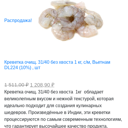
Распродажа!
Креветка очищ. 31/40 без хвоста 1 кг, с/м, Вьетнам
DL224 (10%) , шт
Первоначальная
Текущая
1 511,00
₽
1 208,90
₽
цена
цена:
Креветка очищ. 31/40 без хвоста 1кг обладает
составляла
1
великолепным вкусом и нежной текстурой, которая
1
208,90 ₽.
511,00 ₽.
идеально подходит для создания кулинарных
шедевров. Произведённые в Индии, эти креветки
процессируются по самым современным технологиям,
что гарантирует высочайшее качество продукта.