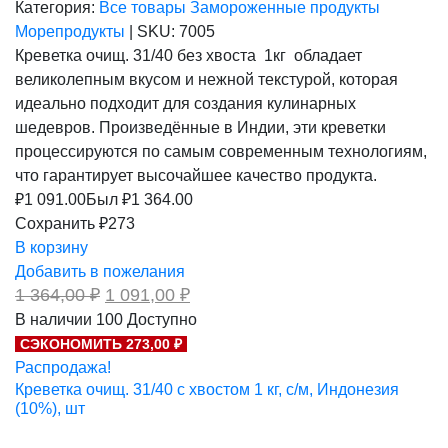
Категория:
Все товары
Замороженные продукты
Морепродукты
|
SKU:
7005
Креветка очищ. 31/40 без хвоста 1кг обладает
великолепным вкусом и нежной текстурой, которая
идеально подходит для создания кулинарных
шедевров. Произведённые в Индии, эти креветки
процессируются по самым современным технологиям,
что гарантирует высочайшее качество продукта.
₽
1 091.00
Был ₽
1 364.00
Сохранить ₽273
В корзину
Добавить в пожелания
Первоначальная
Текущая
1 364,00
₽
1 091,00
₽
цена
цена:
В наличии
100
Доступно
составляла
1
СЭКОНОМИТЬ 273,00 ₽
1
091,00 ₽.
364,00 ₽.
Распродажа!
Креветка очищ. 31/40 с хвостом 1 кг, с/м, Индонезия
(10%), шт