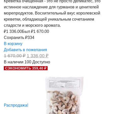
Креветка очищенная - это не просто деликатес, это
истинное наслаждение для гурманов и ценителей
морепродуктов. Восхитительный вкус королевской
креветки, обладающей уникальным сочетанием
сладости и морского аромата.
₽
1 336.00
Был ₽
1 670.00
Сохранить ₽334
В корзину
Добавить в пожелания
Первоначальная
Текущая
1 670,00
₽
1 336,00
₽
цена
цена:
В наличии
100
Доступно
составляла
1
СЭКОНОМИТЬ 359,40 ₽
1
336,00 ₽.
670,00 ₽.
Распродажа!