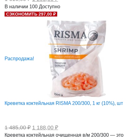
цена
цена:
В наличии
100
Доступно
составляла
1
СЭКОНОМИТЬ 297,00 ₽
1
293,00 ₽.
616,00 ₽.
Распродажа!
Креветка коктейльная RISMA 200/300, 1 кг (10%), шт
Первоначальная
Текущая
1 485,00
₽
1 188,00
₽
цена
цена:
Креветка коктейльная очищенная в/м 200/300 — это