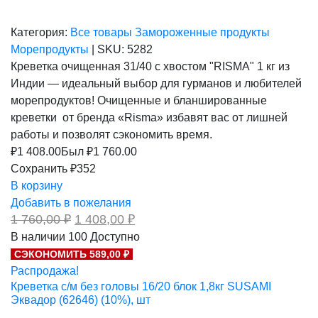
Категория:
Все товары
Замороженные продукты
Морепродукты
|
SKU:
5282
Креветка очищенная 31/40 с хвостом "RISMA" 1 кг из
Индии — идеальный выбор для гурманов и любителей
морепродуктов! Очищенные и бланшированные
креветки от бренда «Risma» избавят вас от лишней
работы и позволят сэкономить время.
₽
1 408.00
Был ₽
1 760.00
Сохранить ₽352
В корзину
Добавить в пожелания
Первоначальная
Текущая
1 760,00
₽
1 408,00
₽
цена
цена:
В наличии
100
Доступно
составляла
1
СЭКОНОМИТЬ 589,00 ₽
1
408,00 ₽.
760,00 ₽.
Распродажа!
Креветка с/м без головы 16/20 блок 1,8кг SUSAMI
Эквадор (62646) (10%), шт