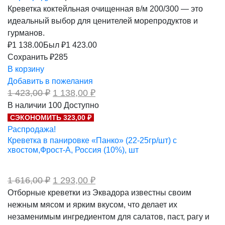
Креветка коктейльная очищенная в/м 200/300 — это
идеальный выбор для ценителей морепродуктов и
гурманов.
₽
1 138.00
Был ₽
1 423.00
Сохранить ₽285
В корзину
Добавить в пожелания
Первоначальная
Текущая
1 423,00
₽
1 138,00
₽
цена
цена:
В наличии
100
Доступно
составляла
1
СЭКОНОМИТЬ 323,00 ₽
1
138,00 ₽.
423,00 ₽.
Распродажа!
Креветка в панировке «Панко» (22-25гр/шт) с
хвостом,Фрост-А, Россия (10%), шт
Первоначальная
Текущая
1 616,00
₽
1 293,00
₽
цена
цена:
Отборные креветки из Эквадора известны своим
составляла
1
нежным мясом и ярким вкусом, что делает их
1
293,00 ₽.
616,00 ₽.
незаменимым ингредиентом для салатов, паст, рагу и