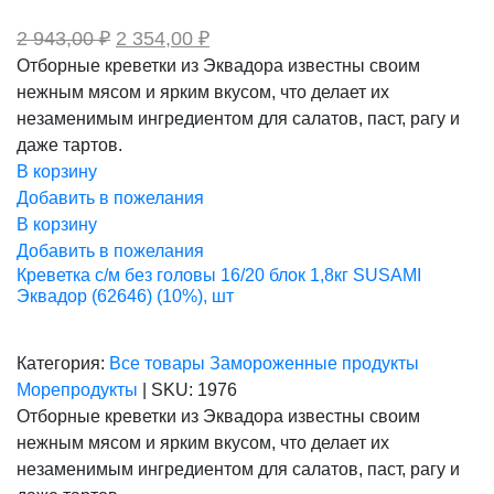
Первоначальная
Текущая
2 943,00
₽
2 354,00
₽
цена
цена:
Отборные креветки из Эквадора известны своим
составляла
2
нежным мясом и ярким вкусом, что делает их
2
354,00 ₽.
943,00 ₽.
незаменимым ингредиентом для салатов, паст, рагу и
даже тартов.
В корзину
Добавить в пожелания
В корзину
Добавить в пожелания
Креветка с/м без головы 16/20 блок 1,8кг SUSAMI
Эквадор (62646) (10%), шт
Категория:
Все товары
Замороженные продукты
Морепродукты
|
SKU:
1976
Отборные креветки из Эквадора известны своим
нежным мясом и ярким вкусом, что делает их
незаменимым ингредиентом для салатов, паст, рагу и