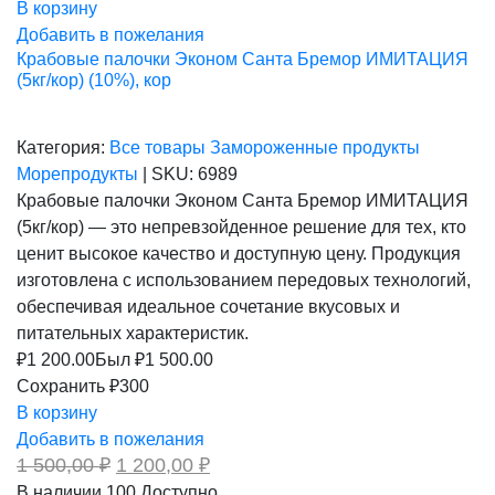
В корзину
Добавить в пожелания
Крабовые палочки Эконом Санта Бремор ИМИТАЦИЯ
(5кг/кор) (10%), кор
Категория:
Все товары
Замороженные продукты
Морепродукты
|
SKU:
6989
Крабовые палочки Эконом Санта Бремор ИМИТАЦИЯ
(5кг/кор) — это непревзойденное решение для тех, кто
ценит высокое качество и доступную цену. Продукция
изготовлена с использованием передовых технологий,
обеспечивая идеальное сочетание вкусовых и
питательных характеристик.
₽
1 200.00
Был ₽
1 500.00
Сохранить ₽300
В корзину
Добавить в пожелания
Первоначальная
Текущая
1 500,00
₽
1 200,00
₽
цена
цена:
В наличии
100
Доступно