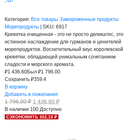
, шт
Категория:
Все товары
Замороженные продукты
Морепродукты
|
SKU:
6917
Креветка очищенная - это не просто деликатес, это
истинное наслаждение для гурманов и ценителей
морепродуктов. Восхитительный вкус королевской
креветки, обладающей уникальным сочетанием
сладости и морского аромата.
₽
1 436.60
Был ₽
1 796.00
Сохранить ₽359.4
В корзину
Добавить в пожелания
Первоначальная
Текущая
1 796,00
₽
1 436,60
₽
цена
цена:
В наличии
100
Доступно
составляла
1
СЭКОНОМИТЬ 302,10 ₽
1
436,60 ₽.
796,00 ₽.