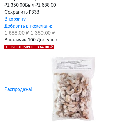
₽
1 350.00
Был ₽
1 688.00
Сохранить ₽338
В корзину
Добавить в пожелания
Первоначальная
Текущая
1 688,00
₽
1 350,00
₽
цена
цена:
В наличии
100
Доступно
составляла
1
СЭКОНОМИТЬ 334,00 ₽
1
350,00 ₽.
688,00 ₽.
Распродажа!