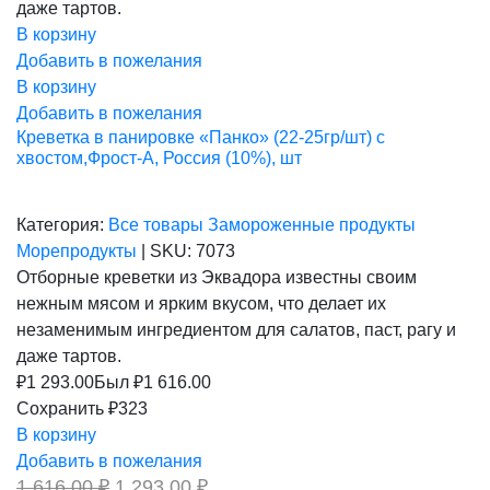
даже тартов.
В корзину
Добавить в пожелания
В корзину
Добавить в пожелания
Креветка в панировке «Панко» (22-25гр/шт) с
хвостом,Фрост-А, Россия (10%), шт
Категория:
Все товары
Замороженные продукты
Морепродукты
|
SKU:
7073
Отборные креветки из Эквадора известны своим
нежным мясом и ярким вкусом, что делает их
незаменимым ингредиентом для салатов, паст, рагу и
даже тартов.
₽
1 293.00
Был ₽
1 616.00
Сохранить ₽323
В корзину
Добавить в пожелания
Первоначальная
Текущая
1 616,00
₽
1 293,00
₽