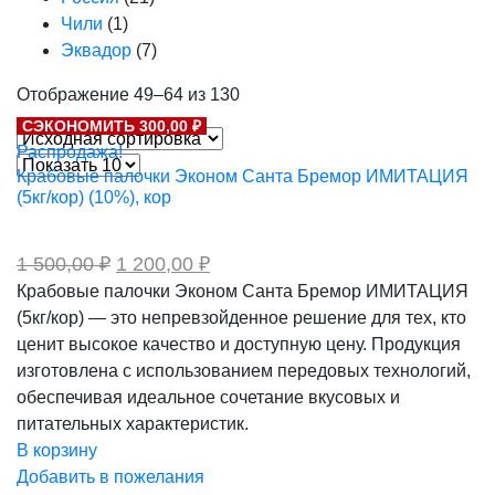
Чили
(1)
Эквадор
(7)
Отображение 49–64 из 130
СЭКОНОМИТЬ 300,00 ₽
Распродажа!
Крабовые палочки Эконом Санта Бремор ИМИТАЦИЯ
(5кг/кор) (10%), кор
Первоначальная
Текущая
1 500,00
₽
1 200,00
₽
цена
цена:
Крабовые палочки Эконом Санта Бремор ИМИТАЦИЯ
составляла
1
(5кг/кор) — это непревзойденное решение для тех, кто
1
200,00 ₽.
500,00 ₽.
ценит высокое качество и доступную цену. Продукция
изготовлена с использованием передовых технологий,
обеспечивая идеальное сочетание вкусовых и
питательных характеристик.
В корзину
Добавить в пожелания