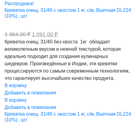
419,00 ₽.
Распродажа!
Креветка очищ. 31/40 с хвостом 1 кг, с/м, Вьетнам DL224
(10%) , шт
Первоначальная
Текущая
1 364,00
₽
1 091,00
₽
цена
цена:
Креветка очищ. 31/40 без хвоста 1кг обладает
составляла
1
великолепным вкусом и нежной текстурой, которая
1
091,00 ₽.
364,00 ₽.
идеально подходит для создания кулинарных
шедевров. Произведённые в Индии, эти креветки
процессируются по самым современным технологиям,
что гарантирует высочайшее качество продукта.
В корзину
Добавить в пожелания
В корзину
Добавить в пожелания
Креветка очищ. 31/40 с хвостом 1 кг, с/м, Вьетнам DL224
(10%) , шт