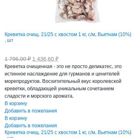
Креветка очищ. 21/25 с хвостом 1 кг, с/м, Вьетнам (10%)
, шт
Первоначальная
Текущая
1 796,00
₽
1 436,60
₽
цена
цена:
Креветка очищенная - это не просто деликатес, это
составляла
1
истинное наслаждение для гурманов и ценителей
1
436,60 ₽.
796,00 ₽.
морепродуктов. Восхитительный вкус королевской
креветки, обладающей уникальным сочетанием
сладости и морского аромата.
В корзину
Добавить в пожелания
В корзину
Добавить в пожелания
Креветка очищ. 21/25 с хвостом 1 кг, с/м, Вьетнам (10%)