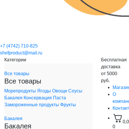
+7 (4742) 710-825
shefproduct@mail.ru
Категории
Бесплатная
доставка
Все товары
от 5000
Все товары
руб.
Магази
Морепродукты
Ягоды
Овощи
Соусы
О
Бакалея
Консервация
Паста
компан
Замороженные продукты
Фрукты
Контак
Бакалея
0,
Бакалея
0