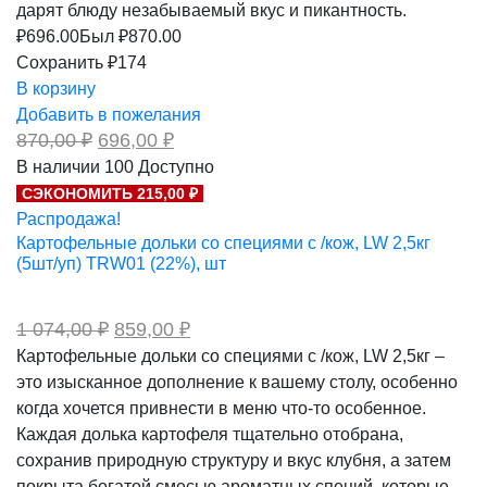
дарят блюду незабываемый вкус и пикантность.
₽
696.00
Был ₽
870.00
Сохранить ₽174
В корзину
Добавить в пожелания
Первоначальная
Текущая
870,00
₽
696,00
₽
цена
цена:
В наличии
100
Доступно
составляла
696,00 ₽.
СЭКОНОМИТЬ 215,00 ₽
870,00 ₽.
Распродажа!
Картофельные дольки со специями с /кож, LW 2,5кг
(5шт/уп) TRW01 (22%), шт
Первоначальная
Текущая
1 074,00
₽
859,00
₽
цена
цена:
Картофельные дольки со специями с /кож, LW 2,5кг –
составляла
859,00 ₽.
это изысканное дополнение к вашему столу, особенно
1
074,00 ₽.
когда хочется привнести в меню что-то особенное.
Каждая долька картофеля тщательно отобрана,
сохранив природную структуру и вкус клубня, а затем
покрыта богатой смесью ароматных специй, которые