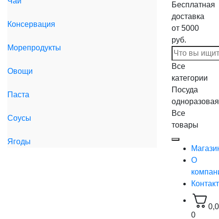
Чай
Бесплатная
доставка
Консервация
от 5000
руб.
Морепродукты
Все
Овощи
категории
Посуда
Паста
одноразовая
Все
Соусы
товары
Ягоды
Магази
О
компан
Контак
0,
0