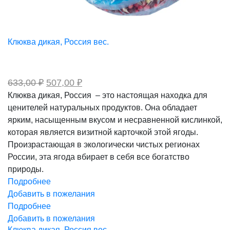
Клюква дикая, Россия вес.
Первоначальная
Текущая
633,00
₽
507,00
₽
цена
цена:
Клюква дикая, Россия – это настоящая находка для
составляла
507,00 ₽.
ценителей натуральных продуктов. Она обладает
633,00 ₽.
ярким, насыщенным вкусом и несравненной кислинкой,
которая является визитной карточкой этой ягоды.
Произрастающая в экологически чистых регионах
России, эта ягода вбирает в себя все богатство
природы.
Подробнее
Добавить в пожелания
Подробнее
Добавить в пожелания
Клюква дикая, Россия вес.