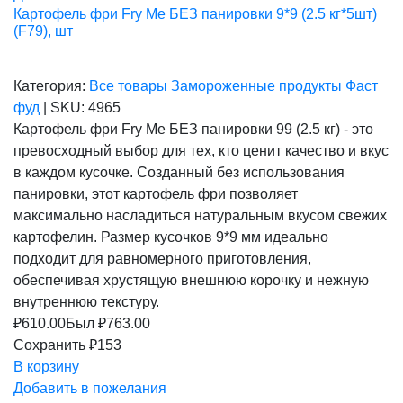
Картофель фри Fry Me БЕЗ панировки 9*9 (2.5 кг*5шт)
(F79), шт
Категория:
Все товары
Замороженные продукты
Фаст
фуд
|
SKU:
4965
Картофель фри Fry Me БЕЗ панировки 99 (2.5 кг) - это
превосходный выбор для тех, кто ценит качество и вкус
в каждом кусочке. Созданный без использования
панировки, этот картофель фри позволяет
максимально насладиться натуральным вкусом свежих
картофелин. Размер кусочков 9*9 мм идеально
подходит для равномерного приготовления,
обеспечивая хрустящую внешнюю корочку и нежную
внутреннюю текстуру.
₽
610.00
Был ₽
763.00
Сохранить ₽153
В корзину
Добавить в пожелания