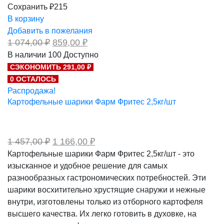
Сохранить ₽215
В корзину
Добавить в пожелания
Первоначальная
Текущая
1 074,00
₽
859,00
₽
цена
цена:
В наличии
100
Доступно
составляла
859,00 ₽.
СЭКОНОМИТЬ 291,00 ₽
1
074,00 ₽.
0 ОСТАЛОСЬ
Распродажа!
Картофельные шарики Фарм Фритес 2,5кг/шт
Первоначальная
Текущая
1 457,00
₽
1 166,00
₽
цена
цена:
Картофельные шарики Фарм Фритес 2,5кг/шт - это
составляла
1
изысканное и удобное решение для самых
1
166,00 ₽.
457,00 ₽.
разнообразных гастрономических потребностей. Эти
шарики восхитительно хрустящие снаружи и нежные
внутри, изготовлены только из отборного картофеля
высшего качества. Их легко готовить в духовке, на