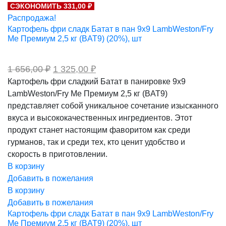
СЭКОНОМИТЬ 331,00 ₽
914,00 ₽.
Распродажа!
Картофель фри сладк Батат в пан 9х9 LambWeston/Fry
Me Премиум 2,5 кг (BAT9) (20%), шт
Первоначальная
Текущая
1 656,00
₽
1 325,00
₽
цена
цена:
Картофель фри сладкий Батат в панировке 9х9
составляла
1
LambWeston/Fry Me Премиум 2,5 кг (BAT9)
1
325,00 ₽.
656,00 ₽.
представляет собой уникальное сочетание изысканного
вкуса и высококачественных ингредиентов. Этот
продукт станет настоящим фаворитом как среди
гурманов, так и среди тех, кто ценит удобство и
скорость в приготовлении.
В корзину
Добавить в пожелания
В корзину
Добавить в пожелания
Картофель фри сладк Батат в пан 9х9 LambWeston/Fry
Me Премиум 2,5 кг (BAT9) (20%), шт