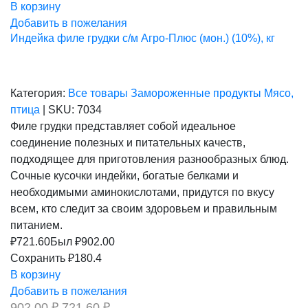
В корзину
Добавить в пожелания
Индейка филе грудки с/м Агро-Плюс (мон.) (10%), кг
Категория:
Все товары
Замороженные продукты
Мясо,
птица
|
SKU:
7034
Филе грудки представляет собой идеальное
соединение полезных и питательных качеств,
подходящее для приготовления разнообразных блюд.
Сочные кусочки индейки, богатые белками и
необходимыми аминокислотами, придутся по вкусу
всем, кто следит за своим здоровьем и правильным
питанием.
₽
721.60
Был ₽
902.00
Сохранить ₽180.4
В корзину
Добавить в пожелания
Первоначальная
Текущая
902,00
₽
721,60
₽