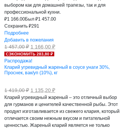
выбором как для домашней трапезы, так и для
профессиональной кухни.
₽
1 166.00
Был ₽
1 457.00
Сохранить ₽291
Подробнее
Добавить в пожелания
Первоначальная
Текущая
1 457,00
₽
1 166,00
₽
цена
цена:
СЭКОНОМИТЬ 283,80 ₽
составляла
1
Распродажа!
1
166,00 ₽.
457,00 ₽.
Кларий угревидный жареный в соусе унаги 30%,
Проснек, вак/уп (10%), кг
Первоначальная
Текущая
1 419,00
₽
1 135,20
₽
цена
цена:
Кларий угревидный жареный – это отличный выбор
составляла
1
для гурманов и ценителей качественной рыбы. Этот
1
135,20 ₽.
419,00 ₽.
продукт изготавливается из свежего клария, который
отличается своим нежным вкусом и питательной
ценностью. Жареный кларий является не только