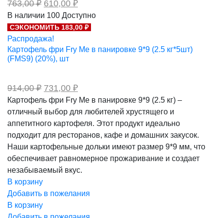
Первоначальная
Текущая
763,00
₽
610,00
₽
цена
цена:
В наличии
100
Доступно
составляла
610,00 ₽.
СЭКОНОМИТЬ 183,00 ₽
763,00 ₽.
Распродажа!
Картофель фри Fry Me в панировке 9*9 (2.5 кг*5шт)
(FMS9) (20%), шт
Первоначальная
Текущая
914,00
₽
731,00
₽
цена
цена:
Картофель фри Fry Me в панировке 9*9 (2.5 кг) –
составляла
731,00 ₽.
отличный выбор для любителей хрустящего и
914,00 ₽.
аппетитного картофеля. Этот продукт идеально
подходит для ресторанов, кафе и домашних закусок.
Наши картофельные дольки имеют размер 9*9 мм, что
обеспечивает равномерное прожаривание и создает
незабываемый вкус.
В корзину
Добавить в пожелания
В корзину
Добавить в пожелания