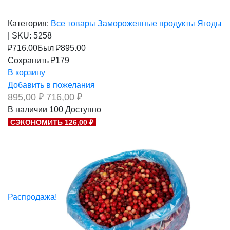
Категория:
Все товары
Замороженные продукты
Ягоды
|
SKU:
5258
₽
716.00
Был ₽
895.00
Сохранить ₽179
В корзину
Добавить в пожелания
Первоначальная
Текущая
895,00
₽
716,00
₽
цена
цена:
В наличии
100
Доступно
составляла
716,00 ₽.
СЭКОНОМИТЬ 126,00 ₽
895,00 ₽.
Распродажа!