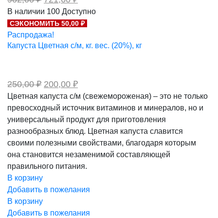
цена
цена:
В наличии
100
Доступно
составляла
721,60 ₽.
СЭКОНОМИТЬ 50,00 ₽
902,00 ₽.
Распродажа!
Капуста Цветная с/м, кг. вес. (20%), кг
Первоначальная
Текущая
250,00
₽
200,00
₽
цена
цена:
Цветная капуста с/м (свежемороженая) – это не только
составляла
200,00 ₽.
превосходный источник витаминов и минералов, но и
250,00 ₽.
универсальный продукт для приготовления
разнообразных блюд. Цветная капуста славится
своими полезными свойствами, благодаря которым
она становится незаменимой составляющей
правильного питания.
В корзину
Добавить в пожелания
В корзину
Добавить в пожелания