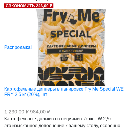
составляла
510,00 ₽.
СЭКОНОМИТЬ 246,00 ₽
638,00 ₽.
Распродажа!
Картофельные дипперы в панировке Fry Me Special WE
FRY 2,5 кг (20%), шт
Первоначальная
Текущая
1 230,00
₽
984,00
₽
цена
цена:
Картофельные дольки со специями с /кож, LW 2,5кг –
составляла
984,00 ₽.
это изысканное дополнение к вашему столу, особенно
1