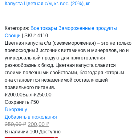
Капуста Цветная с/м, кг. вес. (20%), кг
Категория:
Все товары
Замороженные продукты
Овощи
|
SKU:
4110
Цветная капуста с/м (свежемороженая) – это не только
превосходный источник витаминов и минералов, но и
универсальный продукт для приготовления
разнообразных блюд. Цветная капуста славится
своими полезными свойствами, благодаря которым
она становится незаменимой составляющей
правильного питания.
₽
200.00
Был ₽
250.00
Сохранить ₽50
В корзину
Добавить в пожелания
Первоначальная
Текущая
250,00
₽
200,00
₽
цена
цена:
В наличии
100
Доступно
составляла
200,00 ₽.