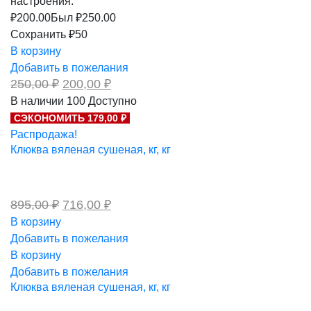
настроения.
₽
200.00
Был ₽
250.00
Сохранить ₽50
В корзину
Добавить в пожелания
Первоначальная
Текущая
250,00
₽
200,00
₽
цена
цена:
В наличии
100
Доступно
составляла
200,00 ₽.
СЭКОНОМИТЬ 179,00 ₽
250,00 ₽.
Распродажа!
Клюква вяленая сушеная, кг, кг
Первоначальная
Текущая
895,00
₽
716,00
₽
цена
цена:
В корзину
составляла
716,00 ₽.
Добавить в пожелания
895,00 ₽.
В корзину
Добавить в пожелания
Клюква вяленая сушеная, кг, кг