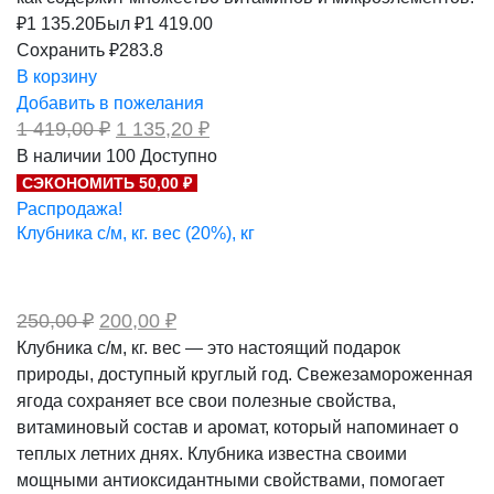
₽
1 135.20
Был ₽
1 419.00
Сохранить ₽283.8
В корзину
Добавить в пожелания
Первоначальная
Текущая
1 419,00
₽
1 135,20
₽
цена
цена:
В наличии
100
Доступно
составляла
1
СЭКОНОМИТЬ 50,00 ₽
1
135,20 ₽.
419,00 ₽.
Распродажа!
Клубника с/м, кг. вес (20%), кг
Первоначальная
Текущая
250,00
₽
200,00
₽
цена
цена:
Клубника с/м, кг. вес — это настоящий подарок
составляла
200,00 ₽.
природы, доступный круглый год. Свежезамороженная
250,00 ₽.
ягода сохраняет все свои полезные свойства,
витаминовый состав и аромат, который напоминает о
теплых летних днях. Клубника известна своими
мощными антиоксидантными свойствами, помогает