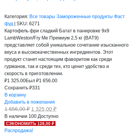
Категория:
Все товары
Замороженные продукты
Фаст
фуд
|
SKU:
6271
Картофель фри сладкий Батат в панировке 9х9
LambWeston/Fry Me Премиум 2,5 кг (BAT9)
представляет собой уникальное сочетание изысканного
вкуса и высококачественных ингредиентов. Этот
продукт станет настоящим фаворитом как среди
гурманов, так и среди тех, кто ценит удобство и
скорость в приготовлении.
₽
1 325.00
Был ₽
1 656.00
Сохранить ₽331
В корзину
Добавить в пожелания
Первоначальная
Текущая
1 656,00
₽
1 325,00
₽
цена
цена:
В наличии
100
Доступно
составляла
1
СЭКОНОМИТЬ 128,00 ₽
1
325,00 ₽.
656,00 ₽.
Распродажа!