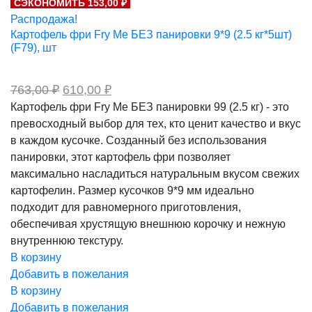
СЭКОНОМИТЬ 153,00 ₽
250,00 ₽.
Распродажа!
Картофель фри Fry Me БЕЗ панировки 9*9 (2.5 кг*5шт)
(F79), шт
Первоначальная
Текущая
763,00
₽
610,00
₽
цена
цена:
Картофель фри Fry Me БЕЗ панировки 99 (2.5 кг) - это
составляла
610,00 ₽.
превосходный выбор для тех, кто ценит качество и вкус
763,00 ₽.
в каждом кусочке. Созданный без использования
панировки, этот картофель фри позволяет
максимально насладиться натуральным вкусом свежих
картофелин. Размер кусочков 9*9 мм идеально
подходит для равномерного приготовления,
обеспечивая хрустящую внешнюю корочку и нежную
внутреннюю текстуру.
В корзину
Добавить в пожелания
В корзину
Добавить в пожелания