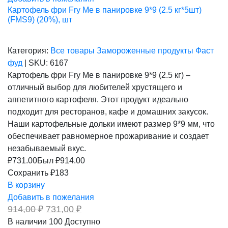
Картофель фри Fry Me в панировке 9*9 (2.5 кг*5шт)
(FMS9) (20%), шт
Категория:
Все товары
Замороженные продукты
Фаст
фуд
|
SKU:
6167
Картофель фри Fry Me в панировке 9*9 (2.5 кг) –
отличный выбор для любителей хрустящего и
аппетитного картофеля. Этот продукт идеально
подходит для ресторанов, кафе и домашних закусок.
Наши картофельные дольки имеют размер 9*9 мм, что
обеспечивает равномерное прожаривание и создает
незабываемый вкус.
₽
731.00
Был ₽
914.00
Сохранить ₽183
В корзину
Добавить в пожелания
Первоначальная
Текущая
914,00
₽
731,00
₽
цена
цена:
В наличии
100
Доступно
составляла
731,00 ₽.