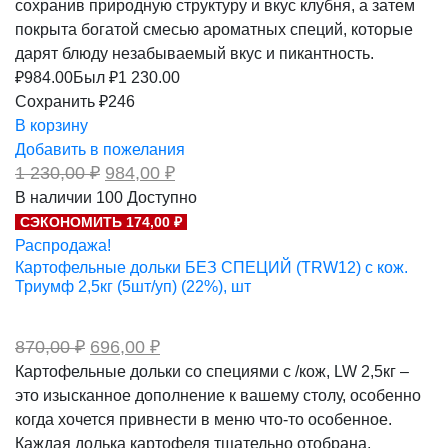
сохранив природную структуру и вкус клубня, а затем
покрыта богатой смесью ароматных специй, которые
дарят блюду незабываемый вкус и пикантность.
₽
984.00
Был ₽
1 230.00
Сохранить ₽246
В корзину
Добавить в пожелания
Первоначальная
Текущая
1 230,00
₽
984,00
₽
цена
цена:
В наличии
100
Доступно
составляла
984,00 ₽.
СЭКОНОМИТЬ 174,00 ₽
1
230,00 ₽.
Распродажа!
Картофельные дольки БЕЗ СПЕЦИЙ (TRW12) с кож.
Триумф 2,5кг (5шт/уп) (22%), шт
Первоначальная
Текущая
870,00
₽
696,00
₽
цена
цена:
Картофельные дольки со специями с /кож, LW 2,5кг –
составляла
696,00 ₽.
это изысканное дополнение к вашему столу, особенно
870,00 ₽.
когда хочется привнести в меню что-то особенное.
Каждая долька картофеля тщательно отобрана,