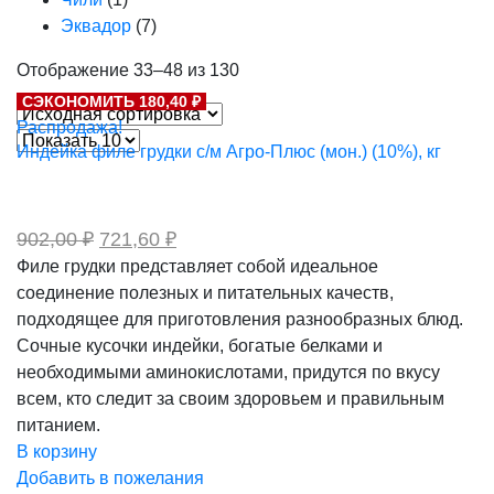
Эквадор
(7)
Отображение 33–48 из 130
СЭКОНОМИТЬ 180,40 ₽
Распродажа!
Индейка филе грудки с/м Агро-Плюс (мон.) (10%), кг
Первоначальная
Текущая
902,00
₽
721,60
₽
цена
цена:
Филе грудки представляет собой идеальное
составляла
721,60 ₽.
соединение полезных и питательных качеств,
902,00 ₽.
подходящее для приготовления разнообразных блюд.
Сочные кусочки индейки, богатые белками и
необходимыми аминокислотами, придутся по вкусу
всем, кто следит за своим здоровьем и правильным
питанием.
В корзину
Добавить в пожелания