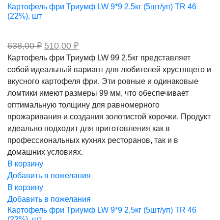
Картофель фри Триумф LW 9*9 2,5кг (5шт/уп) TR 46
(22%), шт
Первоначальная
Текущая
638,00
₽
510,00
₽
цена
цена:
Картофель фри Триумф LW 99 2,5кг представляет
составляла
510,00 ₽.
собой идеальный вариант для любителей хрустящего и
638,00 ₽.
вкусного картофеля фри. Эти ровные и одинаковые
ломтики имеют размеры 99 мм, что обеспечивает
оптимальную толщину для равномерного
прожаривания и создания золотистой корочки. Продукт
идеально подходит для приготовления как в
профессиональных кухнях ресторанов, так и в
домашних условиях.
В корзину
Добавить в пожелания
В корзину
Добавить в пожелания
Картофель фри Триумф LW 9*9 2,5кг (5шт/уп) TR 46
(22%), шт