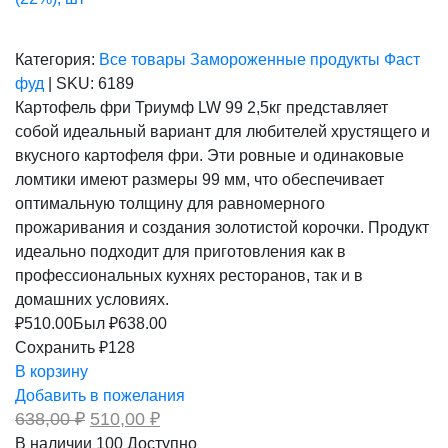
Категория:
Все товары
Замороженные продукты
Фаст
фуд
|
SKU:
6189
Картофель фри Триумф LW 99 2,5кг представляет
собой идеальный вариант для любителей хрустящего и
вкусного картофеля фри. Эти ровные и одинаковые
ломтики имеют размеры 99 мм, что обеспечивает
оптимальную толщину для равномерного
прожаривания и создания золотистой корочки. Продукт
идеально подходит для приготовления как в
профессиональных кухнях ресторанов, так и в
домашних условиях.
₽
510.00
Был ₽
638.00
Сохранить ₽128
В корзину
Добавить в пожелания
Первоначальная
Текущая
638,00
₽
510,00
₽
цена
цена:
В наличии
100
Доступно