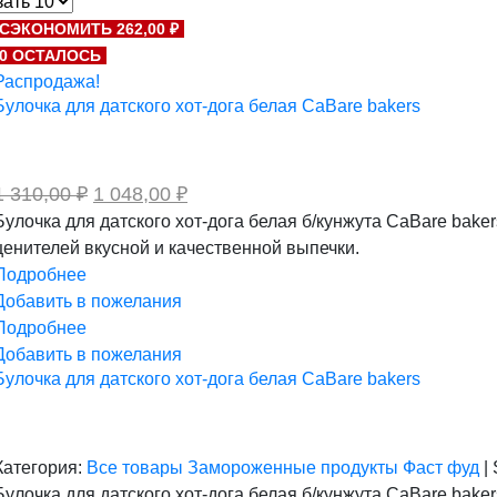
СЭКОНОМИТЬ 262,00 ₽
0 ОСТАЛОСЬ
Распродажа!
Булочка для датского хот-дога белая CaBare bakers
Первоначальная
Текущая
1 310,00
₽
1 048,00
₽
цена
цена:
Булочка для датского хот-дога белая б/кунжута CaBare bake
составляла
1
ценителей вкусной и качественной выпечки.
1
048,00 ₽.
310,00 ₽.
Подробнее
Добавить в пожелания
Подробнее
Добавить в пожелания
Булочка для датского хот-дога белая CaBare bakers
Категория:
Все товары
Замороженные продукты
Фаст фуд
|
Булочка для датского хот-дога белая б/кунжута CaBare bake