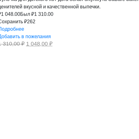
ценителей вкусной и качественной выпечки.
₽
1 048.00
Был ₽
1 310.00
Сохранить ₽262
Подробнее
Добавить в пожелания
Первоначальная
Текущая
1 310,00
₽
1 048,00
₽
цена
цена:
составляла
1
1
048,00 ₽.
310,00 ₽.